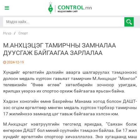
Нүүр
/
Спорт
М.АНХЦЭЦЭГ ТАМИРЧНЫ ЗАМНАЛАА
ДУУСГАЖ БАЙГААГАА ЗАРЛАЛАА
2024-12-19
Хүндийг өргөлтийн дэлхийн аварга шалгаруулах тэмцээнээс
долоон медаль хүртсэн гавьяат тамирчин М.Анхцэцэг “Монгол”
телевизийн “Өнөө өглөө” хөтөлбөрийн зочноор уригдаж,
ярилцах үеэрээ их спортоо орхиж байгаагаа ярьсан байна.
Хэдхэн хоногийн өмнө Бахрейны Манама хотод болсон ДАШТ-
ээс огцом өргөлтөөр мөнгөн медаль хүртсэн тэрбээр тамирчны
17 жилийнхээ замналд цэг тавьж байгаагаа хэлсэн юм.
М.Анхцэцэг нэвтрүүлгийн төгсгөлд ярихдаа, “Саяхан болж
өнгөрсөн ДАШТ бол миний сүүлчийн тэмцээн байлаа. Би 17 жил
хүндийг өргөлтийн спортоор хичээллэлээ. Энэ хугацаанд маш