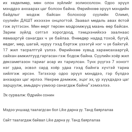
их хөдөлмөр, мөн олон зүйлийг золиосолсон. Одоо эрүүл
мэнддээ анхаарах цаг болсон байна. Өөрийнхөө эрүүл мэндийн
байдлыг мэдэж байсан болохоор сүүлийн Олимп,
сүүлийн ДАШТ ихээхэн онцлогтой. Заавал медаль авах ёстой
гэж зүтгэсэн. Мөн өөрт төрсөн мэдрэмжүүд маань өөр байсан.
Зарим зүйлд сэтгэл хорогдоод, тэмцээнийхээ заалнаас
явмааргүй санагдах ч үе байлаа. Өнөөдөр надад тохой, бугуй,
өвдөг, мөр, шагай, нуруу гээд бэртэж үзээгүй нэг ч үе байхгүй.
17 жил тасралтгүй үзлээ. Өөрийнхөө хувьд харамсахааргүй,
сайхан амжилтууд гаргасан гэж бодож байна. Сүүлийн хоёр жил
дексаметазон тариаг асар их тариулсан. Түнх рүүгээ 7 хоногт
нэг удаа, эсвэл сард хоёр удаа гээд байнга хүчтэй тариа
хийлгэж ирсэн. Тэгэхээр одоо эрүүл мэнддээ, гэр бүлдээ
анхаарах цаг ирлээ. Нөхрөө дэмжиж, эцэг эх, үр хүүхдэдээ цаг
зарцуулж, амьдарч үзмээр санагдаж байна” хэмээлээ.
Эх сурвалж: Өдрийн сонин
Мэдээ уншаад таалагдсан бол Like дарна уу. Танд баярлалаа
Сайт таалагдаж байвал Like дарна уу. Танд баярлалаа