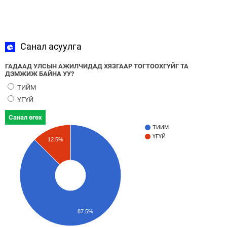
Санал асуулга
ГАДААД УЛСЫН АЖИЛЧИДАД ХЯЗГААР ТОГТООХГҮЙГ ТА
ДЭМЖИЖ БАЙНА УУ?
ТИЙМ
ҮГҮЙ
Санал өгөх
ТИЙМ
ҮГҮЙ
12.5%
87.5%