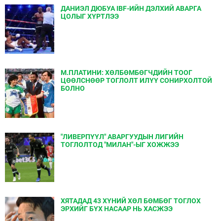
ДАНИЭЛ ДЮБУА IBF-ИЙН ДЭЛХИЙ АВАРГА
ЦОЛЫГ ХҮРТЛЭЭ
М.ПЛАТИНИ: ХӨЛБӨМБӨГЧДИЙН ТООГ
ЦӨӨЛСНӨӨР ТОГЛОЛТ ИЛҮҮ СОНИРХОЛТОЙ
БОЛНО
"ЛИВЕРПҮҮЛ" АВАРГУУДЫН ЛИГИЙН
ТОГЛОЛТОД "МИЛАН"-ЫГ ХОЖЖЭЭ
ХЯТАДАД 43 ХҮНИЙ ХӨЛ БӨМБӨГ ТОГЛОХ
ЭРХИЙГ БҮХ НАСААР НЬ ХАСЖЭЭ