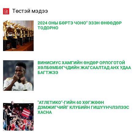
Төстэй мэдээ
2024 ОНЫ БӨРТЭ ЧОНО" ЭЗЭН ӨНӨӨДӨР
ТОДОРНО
ВИНИСИУС ХАМГИЙН ӨНДӨР ОРЛОГОТОЙ
ХӨЛБӨМБӨГЧДИЙН ЖАГСААЛТАД АНХ УДАА
БАГТЖЭЭ
"АТЛЕТИКО"-ГИЙН 60 ХӨГЖӨӨН
ДЭМЖИГЧИЙГ КЛУБИЙН ГИШҮҮНЧЛЭЛЭЭС
ХАСНА