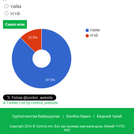
ТИЙМ
ҮГҮЙ
Санал өгөх
ТИЙМ
ҮГҮЙ
12.5%
87.5%
A Twitter List by control_website
Сурталчилгаа байршуулах
|
Холбоо барих
|
Бидний тухай
Copyright 2016 © Control.mn. Бүх эрх хуулиар хамгаалагдсан. Вэбийг
ҮҮПС
ХХК