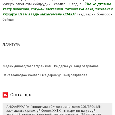
хувирч олон сүм хийдүүдийн хаалганы гадна
"Ом үе дхамма-
хэттү паббхаяа, хэтүнан тэсхаанан татаагатха ааха, тэсхаанан
хиродха Эвам ваадь махасамана СВАХА"
гээд тарни болгосон
байдаг.
Л.ГАНТУЯА
Мэдээ уншаад таалагдсан бол Like дарна уу. Танд баярлалаа
Сайт таалагдаж байвал Like дарна уу. Танд баярлалаа
Сэтгэгдэл
АНХААРУУЛГА : Уншигчдын бичсэн сэтгэгдэлд CONTROL.MN
хариуцлага хүлээхгүй болно. ХХЗХ-ны журмын дагуу зүй
зохисгүй зарим үг, хэллэгийг хязгаарласан тул ТА сэтгэгдэл