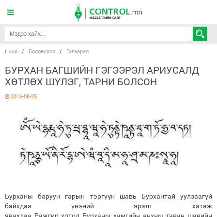
Нүүр
/
Боловсрол
/
Гэгээрэл
БУРХАН БАГШИЙН ГЭГЭЭРЭЛ АРИУСАЛД
ХӨТЛӨХ ШҮЛЭГ, ТАРНИ БОЛСОН
2016-08-25
Бурханы баруун гарын тэргүүн шавь Бурхантай уулзаагүй
байхдаа үнэний эрэлт хатаж
явахдаа Ражгир хотод Бурханы хамгийн анхны таван шавийн