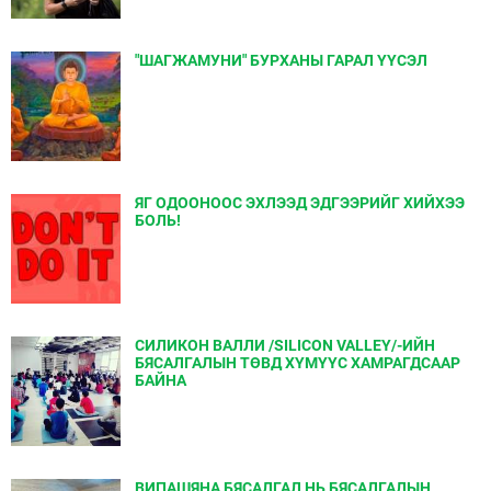
"ШАГЖАМУНИ" БУРХАНЫ ГАРАЛ ҮҮСЭЛ
ЯГ ОДООНООС ЭХЛЭЭД ЭДГЭЭРИЙГ ХИЙХЭЭ
БОЛЬ!
СИЛИКОН ВАЛЛИ /SILICON VALLEY/-ИЙН
БЯСАЛГАЛЫН ТӨВД ХҮМҮҮС ХАМРАГДСААР
БАЙНА
ВИПАШЯНА БЯСАЛГАЛ НЬ БЯСАЛГАЛЫН