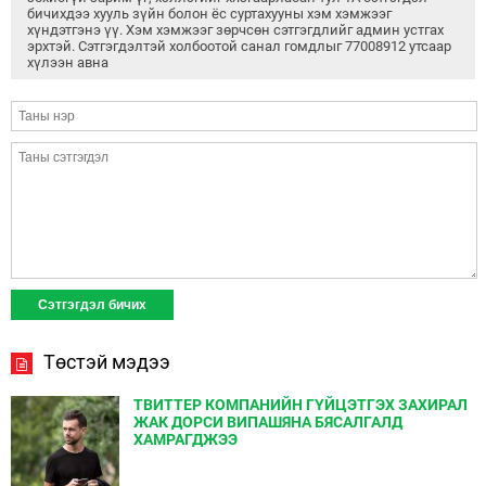
бичихдээ хууль зүйн болон ёс суртахууны хэм хэмжээг
хүндэтгэнэ үү. Хэм хэмжээг зөрчсөн сэтгэгдлийг админ устгах
эрхтэй. Сэтгэгдэлтэй холбоотой санал гомдлыг 77008912 утсаар
хүлээн авна
Төстэй мэдээ
ТВИТТЕР КОМПАНИЙН ГҮЙЦЭТГЭХ ЗАХИРАЛ
ЖАК ДОРСИ ВИПАШЯНА БЯСАЛГАЛД
ХАМРАГДЖЭЭ