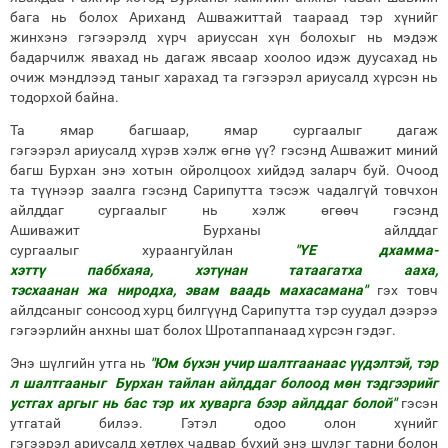
бага нь болох Ариханд Ашважиттай таараад тэр хүнийг
жинхэнэ гэгээрэлд хүрч ариуссан хүн болохыг нь мэдэж
бадарчилж явахад нь дагаж явсаар хоолоо идэж дуусахад нь
очиж мэндлээд таныг харахад та гэгээрэл ариусалд хүрсэн нь
тодорхой байна.
Та ямар багшаар, ямар сургаалыг дагаж
гэгээрэл ариусалд хүрэв хэлж өгнө үү? гэсэнд Ашважит миний
багш Бурхан энэ хотын ойролцоох хийдэд заларч буй. Очоод
та түүнээр заалга гэсэнд Сарипутта тэсэж чадалгүй товчхон
айлддаг сургаалыг нь хэлж өгөөч гэсэнд
Ашиважит Бурханы айлддаг
сургаалыг хураангуйлан
"ҮЕ дхамма-
хэттү паббхаяа, хэтүнан татаагатха ааха,
тэсхаанан жа ниродха, эвам ваадь махасамана"
гэх товч
айлдсаныг сонсоод хурц билгүүнд Сарипутта тэр суудал дээрээ
гэгээрлийн анхны шат болох Шротаппанаад хүрсэн гэдэг.
Энэ шүлгийн утга нь
"Юм бүхэн учир шалтгаанаас үүдэлтэй, тэр
л шалтгааныг Бурхан тайлан айлддаг болоод мөн тэдгээрийг
устгах аргыг нь бас тэр их хуварга бээр айлддаг болой"
гэсэн
утгатай билээ. Гэтэл одоо олон хүнийг
гэгээрэл ариусалд хөтлөх чадвар бүхий энэ шүлэг тарни болон