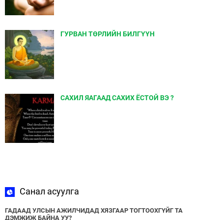
ГУРВАН ТӨРЛИЙН БИЛГҮҮН
САХИЛ ЯАГААД САХИХ ЁСТОЙ ВЭ ?
Санал асуулга
ГАДААД УЛСЫН АЖИЛЧИДАД ХЯЗГААР ТОГТООХГҮЙГ ТА
ДЭМЖИЖ БАЙНА УУ?