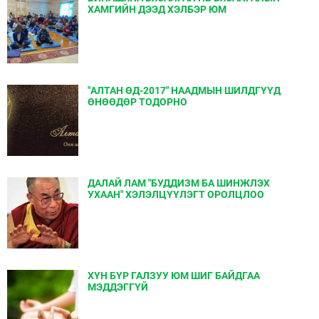
ХАМГИЙН ДЭЭД ХЭЛБЭР ЮМ
"АЛТАН ӨД-2017" НААДМЫН ШИЛДГҮҮД
ӨНӨӨДӨР ТОДОРНО
ДАЛАЙ ЛАМ "БУДДИЗМ БА ШИНЖЛЭХ
УХААН" ХЭЛЭЛЦҮҮЛЭГТ ОРОЛЦЛОО
ХҮН БҮР ГАЛЗУУ ЮМ ШИГ БАЙДГАА
МЭДДЭГГҮЙ