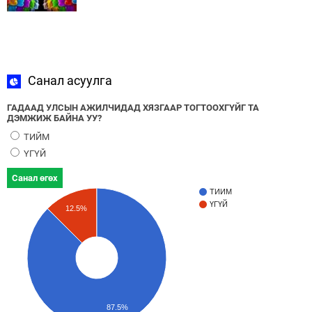
Санал асуулга
ГАДААД УЛСЫН АЖИЛЧИДАД ХЯЗГААР ТОГТООХГҮЙГ ТА
ДЭМЖИЖ БАЙНА УУ?
ТИЙМ
ҮГҮЙ
Санал өгөх
ТИЙМ
ҮГҮЙ
12.5%
87.5%