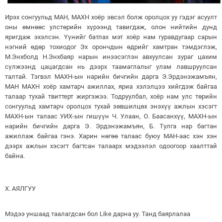
Ирэх сонгуульд МАН, МАХН хоёр эвсэл болж оролцох уу гэдэг асуулт
оны өмнөөс улстөрийн хүрээнд тавигдаж, олон нийтийн дунд
яригдаж эхэлсэн. Үүнийг батлах мэт хоёр нам гуравдугаар сарын
нэгний өдөр тохиодог Эх орончдын өдрийг хамтран тэмдэглэж,
М.Энхболд Н.Энхбаяр нарын инээсэглэн авхуулсан зураг цахим
сүлжээнд цацагдсан нь дээрх таамаглалыг улам лавшруулсан
талтай. Тэгвэл МАХН-ын нарийн бичгийн дарга Э.Эрдэнэжамъян,
МАН МАХН хоёр хамтарч ажиллах, яриа хэлэлцээ хийгдэж байгаа
талаар тухай твиттерт жиргэжээ. Тодруулбал, хоёр нам улс төрийн
сонгуульд хамтарч оролцох тухай зөвшилцөх энэхүү ажлын хэсэгт
МАХН-ын талаас УИХ-ын гишүүн Ч. Улаан, О. Баасанхүү, МАХН-ын
нарийн бичгийн дарга Э. Эрдэнэжамъян, Б. Тулга нар багтан
ажиллаж байгаа гэнэ. Харин нөгөө талаас буюу МАН-аас хэн хэн
дээрх ажлын хэсэгт багтсан талаарх мэдээлэл одоогоор хаалттай
байна.
Х. АЯЛГУУ
Мэдээ уншаад таалагдсан бол Like дарна уу. Танд баярлалаа