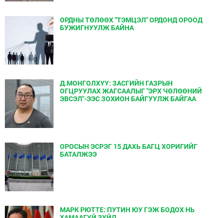
ОРДНЫ ТӨЛӨӨХ "ТЭМЦЭЛ" ОРДОНД ОРООД
БУЖИГНУУЛЖ БАЙНА
Д.МОНГОЛХҮҮ: ЗАСГИЙН ГАЗРЫН
ОГЦРУУЛАХ ЖАГСААЛЫГ "ЭРХ ЧӨЛӨӨНИЙ
ЭВСЭЛ"-ЭЭС ЗОХИОН БАЙГУУЛЖ БАЙГАА
ОРОСЫН ЭСРЭГ 15 ДАХЬ БАГЦ ХОРИГИЙГ
БАТАЛЖЭЭ
МАРК РЮТТЕ: ПУТИН ЮУ ГЭЖ БОДОХ НЬ
ХАМААГҮЙ ЗҮЙЛ