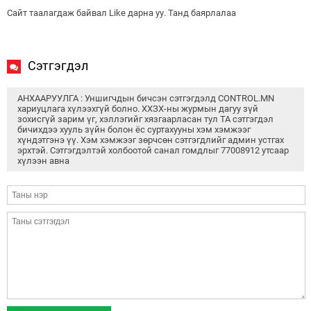
Сайт таалагдаж байвал Like дарна уу. Танд баярлалаа
Сэтгэгдэл
АНХААРУУЛГА : Уншигчдын бичсэн сэтгэгдэлд CONTROL.MN
хариуцлага хүлээхгүй болно. ХХЗХ-ны журмын дагуу зүй
зохисгүй зарим үг, хэллэгийг хязгаарласан тул ТА сэтгэгдэл
бичихдээ хууль зүйн болон ёс суртахууны хэм хэмжээг
хүндэтгэнэ үү. Хэм хэмжээг зөрчсөн сэтгэгдлийг админ устгах
эрхтэй. Сэтгэгдэлтэй холбоотой санал гомдлыг 77008912 утсаар
хүлээн авна