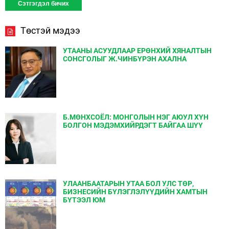
Төстэй мэдээ
УТААНЫ АСУУДЛААР ЕРӨНХИЙ ХЯНАЛТЫН
СОНСГОЛЫГ Ж.ЧИНБҮРЭН АХАЛНА
Б.МӨНХСОЁЛ: МОНГОЛЫН НЭГ АЮУЛ ХҮН
БОЛГОН МЭДЭМХИЙРДЭГТ БАЙГАА ШҮҮ
УЛААНБААТАРЫН УТАА БОЛ УЛС ТӨР,
БИЗНЕСИЙН БҮЛЭГЛЭЛҮҮДИЙН ХАМТЫН
БҮТЭЭЛ ЮМ