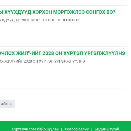
Ы ХҮҮХДҮҮД ХЭРХЭН МЭРГЭЖЛЭЭ СОНГОХ ВЭ?
ҮХДҮҮД ХЭРХЭН МЭРГЭЖЛЭЭ СОНГОХ ВЭ?
ОЧЛОХ ЖИЛ"-ИЙГ 2028 ОН ХҮРТЭЛ ҮРГЭЛЖЛҮҮЛНЭ
Х ЖИЛ"-ИЙГ 2028 ОН ХҮРТЭЛ ҮРГЭЛЖЛҮҮЛНЭ
ийн »
Сурталчилгаа байршуулах
|
Холбоо барих
|
Бидний тухай