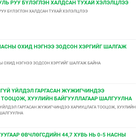
УЛЬ РУУ БҮЛЭГЛЭН ХАЛДСАН ТУХАЙ ХЭЛЭЛЦЛЭЭ
РУУ БҮЛЭГЛЭН ХАЛДСАН ТУХАЙ ХЭЛЭЛЦЛЭЭ
 НАСНЫ ОХИД НЭГНЭЭ ЗОДСОН ХЭРГИЙГ ШАЛГАЖ
НЫ ОХИД НЭГНЭЭ ЗОДСОН ХЭРГИЙГ ШАЛГАЖ БАЙНА
ҮЙГҮЙ ҮЙЛДЭЛ ГАРГАСАН ЖҮЖИГЧИНДЭЭ
 ТООЦОЖ, ХУУЛИЙН БАЙГУУЛЛАГААР ШАЛГУУЛНА
Й ҮЙЛДЭЛ ГАРГАСАН ЖҮЖИГЧИНДЭЭ ХАРИУЦЛАГА ТООЦОЖ, ХУУЛИЙН
 ШАЛГУУЛНА
УГААР ӨВЧЛӨГСДИЙН 44,7 ХУВЬ НЬ 0-5 НАСНЫ