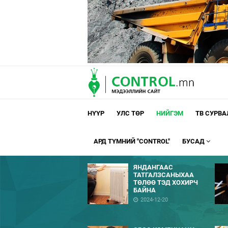
НҮҮР
УЛС ТӨР
НИЙГЭМ
ТВ СУРВ
АРД ТҮМНИЙ "CONTROL"
БУСАД
ЯНДАНГААС
ТАТГАЛЗСАНЫХАА
ТӨЛӨӨ ТЭД ХОХИРЧ
БАЙНА
2024-12-20