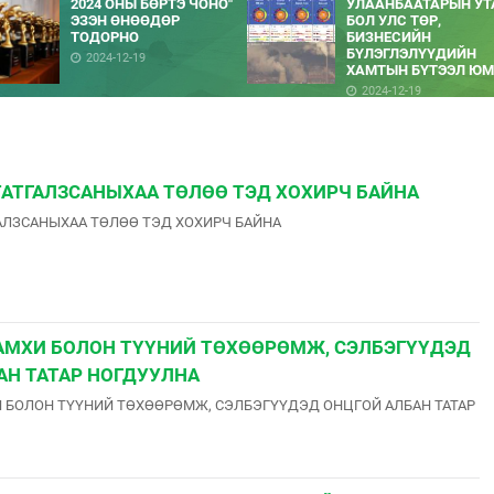
2024 ОНЫ БӨРТЭ ЧОНО"
УЛААНБААТАРЫН УТ
ЭЗЭН ӨНӨӨДӨР
БОЛ УЛС ТӨР,
ТОДОРНО
БИЗНЕСИЙН
БҮЛЭГЛЭЛҮҮДИЙН
2024-12-19
ХАМТЫН БҮТЭЭЛ ЮМ
2024-12-19
ТАТГАЛЗСАНЫХАА ТӨЛӨӨ ТЭД ХОХИРЧ БАЙНА
АЛЗСАНЫХАА ТӨЛӨӨ ТЭД ХОХИРЧ БАЙНА
АМХИ БОЛОН ТҮҮНИЙ ТӨХӨӨРӨМЖ, СЭЛБЭГҮҮДЭД
АН ТАТАР НОГДУУЛНА
 БОЛОН ТҮҮНИЙ ТӨХӨӨРӨМЖ, СЭЛБЭГҮҮДЭД ОНЦГОЙ АЛБАН ТАТАР