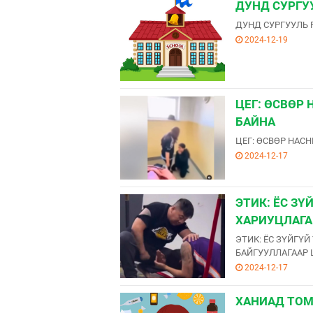
ДУНД СУРГУ
ДУНД СУРГУУЛЬ 
2024-12-19
ЦЕГ: ӨСВӨР
БАЙНА
ЦЕГ: ӨСВӨР НАС
2024-12-17
ЭТИК: ЁС З
ХАРИУЦЛАГА
ЭТИК: ЁС ЗҮЙГҮ
БАЙГУУЛЛАГААР
2024-12-17
ХАНИАД ТОМУ