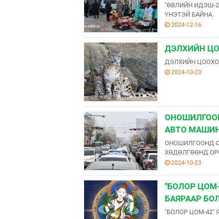
"ӨВЛИЙН ИДЭШ-20
ҮНЭТЭЙ БАЙНА
2024-12-16
ДЭЛХИЙН ЦО
ДЭЛХИЙН ЦООХОР
2024-10-23
ОНОШИЛГООН
АВТО МАШИ
ОНОШИЛГООНД ОР
ХӨДӨЛГӨӨНД ОР
2024-10-23
"БОЛОР ЦОМ
БАЯРААР БО
"БОЛОР ЦОМ-42"