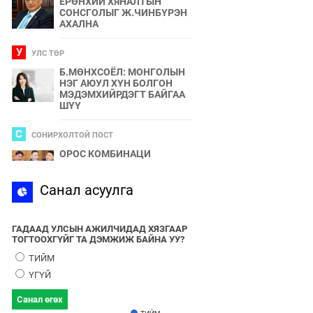
ЕРӨНХИЙ ХЯНАЛТЫН
СОНСГОЛЫГ Ж.ЧИНБҮРЭН
АХАЛНА
У
УЛС ТӨР
Б.МӨНХСОЁЛ: МОНГОЛЫН
НЭГ АЮУЛ ХҮН БОЛГОН
МЭДЭМХИЙРДЭГТ БАЙГАА
ШҮҮ
С
СОНИРХОЛТОЙ ПОСТ
ОРОС КОМБИНАЦИ
С
Санал асуулга
СПОРТ
2024 ОНЫ БӨРТЭ ЧОНО"
ЭЗЭН ӨНӨӨДӨР ТОДОРНО
ГАДААД УЛСЫН АЖИЛЧИДАД ХЯЗГААР
ТОГТООХГҮЙГ ТА ДЭМЖИЖ БАЙНА УУ?
У
УЛС ТӨР
ТИЙМ
УЛААНБААТАРЫН УТАА БОЛ
ҮГҮЙ
УЛС ТӨР, БИЗНЕСИЙН
БҮЛЭГЛЭЛҮҮДИЙН
Санал өгөх
ХАМТЫН БҮТЭЭЛ ЮМ
ТИЙМ