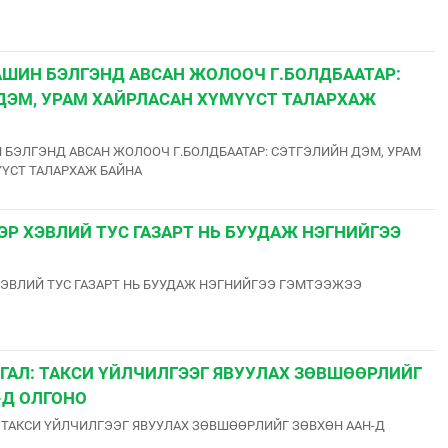
АШИН БЭЛГЭНД АВСАН ЖОЛООЧ Г.БОЛДБААТАР:
ДЭМ, УРАМ ХАЙРЛАСАН ХҮМҮҮСТ ТАЛАРХАЖ
 БЭЛГЭНД АВСАН ЖОЛООЧ Г.БОЛДБААТАР: СЭТГЭЛИЙН ДЭМ, УРАМ
ҮСТ ТАЛАРХАЖ БАЙНА
ЭР ХЭВЛИЙ ТУС ГАЗАРТ НЬ БУУДАЖ НЭГНИЙГЭЭ
ХЭВЛИЙ ТУС ГАЗАРТ НЬ БУУДАЖ НЭГНИЙГЭЭ ГЭМТЭЭЖЭЭ
ГАЛ: ТАКСИ ҮЙЛЧИЛГЭЭГ ЯВУУЛАХ ЗӨВШӨӨРЛИЙГ
-Д ОЛГОНО
 ТАКСИ ҮЙЛЧИЛГЭЭГ ЯВУУЛАХ ЗӨВШӨӨРЛИЙГ ЗӨВХӨН ААН-Д