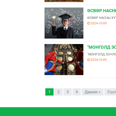
ӨСВӨР НАСН
ӨСВӨР НАСНЫ ХҮ
2024-10-09
"МОНГОЛД З
"МОНГОЛД ЗОЧЛО
2024-10-09
1
2
3
4
Дараах »
Сүүл