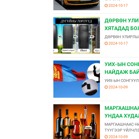
2024-10-17
ДӨРВӨН УЛИ
ХЯТАДАД БО
ДӨРВӨН УЛИРЛЫ
2024-10-17
УИХ-ЫН СОН
НАЙДАЖ БАЙ
УИХ-ЫН СОНГУУЛ
2024-10-09
МАРГААШНАА
УНДАА ХУДА
МАРГААШНААС НИ
ТҮҮГЭЭР ҮЙЛЧЛ
2024-10-09