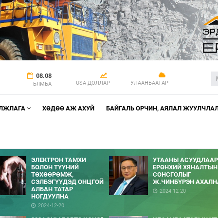
08.08
USA ДОЛЛАР
УЛААНБААТАР
БЯМБА
АЛЖЛАГА
ХӨДӨӨ АЖ АХУЙ
БАЙГАЛЬ ОРЧИН, АЯЛАЛ ЖУУЛЧЛА
ЭЛЕКТРОН ТАМХИ
УТААНЫ АСУУДЛААР
БОЛОН ТҮҮНИЙ
ЕРӨНХИЙ ХЯНАЛТЫН
ТӨХӨӨРӨМЖ,
СОНСГОЛЫГ
СЭЛБЭГҮҮДЭД ОНЦГОЙ
Ж.ЧИНБҮРЭН АХАЛН
АЛБАН ТАТАР
2024-12-20
НОГДУУЛНА
2024-12-20