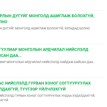
РЛЫН ДУГУЙГ МОНГОЛД АШИГЛАЖ БОЛОХГҮЙ,
ЛНО
Н ДУГУЙГ МОНГОЛД АШИГЛАЖ БОЛОХГҮЙ, ХЯТАДАД БОЛНО
ГУУЛИАР МОНГОЛЫН АРДЧИЛАЛ НИЙСЛЭЛД
САН ДАА...
ИАР МОНГОЛЫН АРДЧИЛАЛ НИЙСЛЭЛД НАЙДАЖ БАЙСАН ДАА...
С НИЙСЛЭЛД ГУРВАН ХОНОГ СОГТУУРУУЛАХ
ЛДАХГҮЙ, ТҮҮГЭЭР ҮЙЛЧЛЭХГҮЙ
ЙСЛЭЛД ГУРВАН ХОНОГ СОГТУУРУУЛАХ УНДАА ХУДАЛДАХГҮЙ,
ЭХГҮЙ