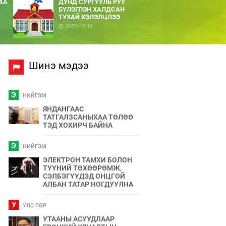
АА
ДУНД СУРГУУЛЬ РУУ
БҮЛЭГЛЭН ХАЛДСАН
ТУХАЙ ХЭЛЭЛЦЛЭЭ
2024-12-19
Шинэ мэдээ
Э
НИЙГЭМ
ЯНДАНГААС
ТАТГАЛЗСАНЫХАА ТӨЛӨӨ
ТЭД ХОХИРЧ БАЙНА
Э
НИЙГЭМ
ЭЛЕКТРОН ТАМХИ БОЛОН
ТҮҮНИЙ ТӨХӨӨРӨМЖ,
СЭЛБЭГҮҮДЭД ОНЦГОЙ
АЛБАН ТАТАР НОГДУУЛНА
У
УЛС ТӨР
УТААНЫ АСУУДЛААР