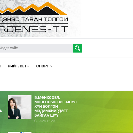
Л
НИЙТЛЭЛ
СПОРТ
Б.МӨНХСОЁЛ:
МОНГОЛЫН НЭГ АЮУЛ
ХҮН БОЛГОН
А
МЭДЭМХИЙРДЭГТ
БАЙГАА ШҮҮ
2024-12-20