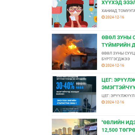
ХҮҮХЭД ЭЗЭ
ХАНИАД ТОМУУГА
2024-12-16
ӨВӨЛ ЗУНЫ С
ТҮЙМРИЙН Д
ӨВӨЛ ЗУНЫ СУУЦ
БҮРТГЭГДЖЭЭ
2024-12-16
ЦЕГ: ЭРҮҮЛ
ЭМЭГТЭЙЧҮҮ
ЦЕГ: ЭРҮҮЛЖҮҮЛ
2024-12-16
"ӨВЛИЙН ИДЭ
12,500 ТӨГР