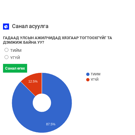
Санал асуулга
ГАДААД УЛСЫН АЖИЛЧИДАД ХЯЗГААР ТОГТООХГҮЙГ ТА
ДЭМЖИЖ БАЙНА УУ?
ТИЙМ
ҮГҮЙ
Санал өгөх
ТИЙМ
ҮГҮЙ
12.5%
87.5%