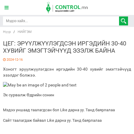
Нүүр
/
НИЙГЭМ
ЦЕГ: ЭРҮҮЛЖҮҮЛЭГДСЭН ИРГЭДИЙН 30-40
ХУВИЙГ ЭМЭГТЭЙЧҮҮД ЭЗЭЛЖ БАЙНА
2024-12-16
Хоногт эрүүлжүүлэгдсэн иргэдийн 30-40 хувийг эмэгтэйчүүд
эзэлдэг болжээ.
Эх сурвалж Өдрийн сонин
Мэдээ уншаад таалагдсан бол Like дарна уу. Танд баярлалаа
Сайт таалагдаж байвал Like дарна уу. Танд баярлалаа