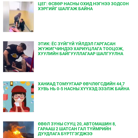
ЦЕГ: ӨСВӨР НАСНЫ ОХИД НЭГНЭЭ ЗОДСОН
ХЭРГИЙГ ШАЛГАЖ БАЙНА
ЭТИК: ЁС ЗҮЙГҮЙ ҮЙЛДЭЛ ГАРГАСАН
ЖҮЖИГЧИНДЭЭ ХАРИУЦЛАГА ТООЦОЖ,
ХУУЛИЙН БАЙГУУЛЛАГААР ШАЛГУУЛНА
ХАНИАД ТОМУУГААР ӨВЧЛӨГСДИЙН 44,7
ХУВЬ НЬ 0-5 НАСНЫ ХҮҮХЭД ЭЗЭЛЖ БАЙНА
ӨВӨЛ ЗУНЫ СУУЦ 20, АВТОМАШИН 8,
ГАРААШ 2 ШАТСАН ГАЛ ТҮЙМРИЙН
ДУУДЛАГА БҮРТГЭГДЖЭЭ