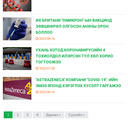
ИХ БРИТАНИ "ОМИКРОН"-ЫН ВАКЦИНД
ЗӨВШӨӨРӨЛ ОЛГОСОН АНХНЫ ОРОН
БОЛЛОО
2022-08-16
УХАНЬ ХОТОД КОРОНАВИРУСИЙН 4
ТОХИОЛДОЛ ИЛЭРСЭН ТУЛ ХӨЛ ХОРИО
ТОГТООЖЭЭ
2022-07-28
"ASTRAZENECA" КОМПАНИ "COVID-19" -ИЙН
ЭМЭЭ ЯПОНД ХЭРЭГЛЭХ ХҮСЭЛТ ГАРГАЖЭЭ
2022-06-10
1
2
3
4
Дараах »
Сүүлийн »