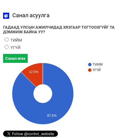
Санал асуулга
ГАДААД УЛСЫН АЖИЛЧИДАД ХЯЗГААР ТОГТООХГҮЙГ ТА
ДЭМЖИЖ БАЙНА УУ?
ТИЙМ
ҮГҮЙ
Санал өгөх
ТИЙМ
ҮГҮЙ
12.5%
87.5%