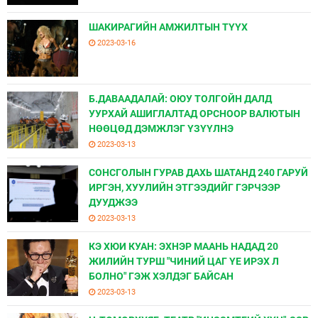
ШАКИРАГИЙН АМЖИЛТЫН ТҮҮХ
2023-03-16
Б.ДАВААДАЛАЙ: ОЮУ ТОЛГОЙН ДАЛД
УУРХАЙ АШИГЛАЛТАД ОРСНООР ВАЛЮТЫН
НӨӨЦӨД ДЭМЖЛЭГ ҮЗҮҮЛНЭ
2023-03-13
СОНСГОЛЫН ГУРАВ ДАХЬ ШАТАНД 240 ГАРУЙ
ИРГЭН, ХУУЛИЙН ЭТГЭЭДИЙГ ГЭРЧЭЭР
ДУУДЖЭЭ
2023-03-13
КЭ ХЮИ КУАН: ЭХНЭР МААНЬ НАДАД 20
ЖИЛИЙН ТУРШ "ЧИНИЙ ЦАГ ҮЕ ИРЭХ Л
БОЛНО" ГЭЖ ХЭЛДЭГ БАЙСАН
2023-03-13