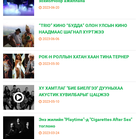
зохиолчоор ажиллана
2023-06-20
“TRIO” КИНО “БУДДА” ОЛОН УЛСЫН КИНО
НААДМААС ШАГНАЛ ХҮРТЖЭЭ
2023-06-06
РОК-Н РОЛЛЫН ХАТАН ХААН ТИНА ТЕРНЕР
2023-05-30
ХҮ ХАМТЛАГ "БИЕ БИЕЛГЭЭ" ДУУНЫХАА
АКУСТИК ХУВИЛБАРЫГ ЦАЦЖЭЭ
2023-05-10
Энэ жилийн "Playtime"-д "Cigarettes After Sex"
тоглоно
2023-03-24