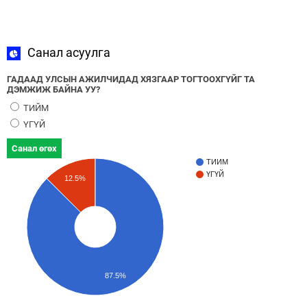
Санал асуулга
ГАДААД УЛСЫН АЖИЛЧИДАД ХЯЗГААР ТОГТООХГҮЙГ ТА
ДЭМЖИЖ БАЙНА УУ?
ТИЙМ
ҮГҮЙ
Санал өгөх
ТИЙМ
ҮГҮЙ
12.5%
87.5%