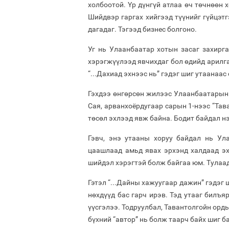
холбоотой. Үр дүнгүй атлаа өч төчнөөн 
Шийдвэр гаргах хийгээд түүнийг гүйцэтг
дагадаг. Тэгээд бизнес болгоно.
Уг нь Улаанбаатар хотын засаг захирг
хэрэгжүүлээд явчихдаг бол өдийд арилга
“...Дахиад эхнээс нь” гэдэг шиг утаанаа
Гэхдээ өнгөрсөн жилээс Улаанбаатарын
Сая, арванхоёрдугаар сарын 1-нээс “Тав
төсөл эхлээд явж байна. Бодит байдал н
Гэвч, энэ утааны хоруу байдал нь Ул
цаашлаад амьд явах эрхэнд халдаад эх
шийдэл хэрэгтэй болж байгаа юм. Тулаад
Гэтэл “...Дайны хажуугаар дажин” гэдэг
нөхдүүд бас гарч ирэв. Тэд утааг билъя
үүсгэлээ. Тодруулбал, Тавантолгойн орд
бүхний “автор” нь болж таарч байх шиг б