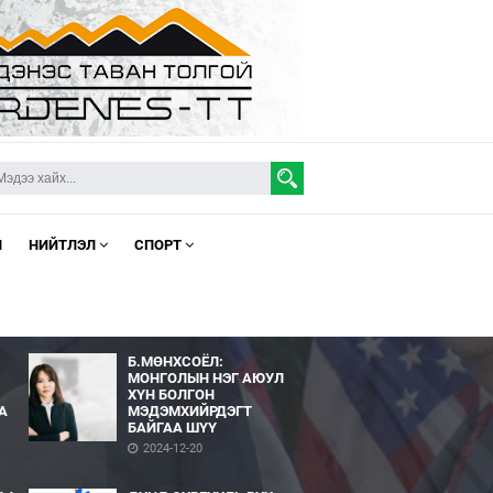
Л
НИЙТЛЭЛ
СПОРТ
Б.МӨНХСОЁЛ:
МОНГОЛЫН НЭГ АЮУЛ
ХҮН БОЛГОН
А
МЭДЭМХИЙРДЭГТ
БАЙГАА ШҮҮ
2024-12-20