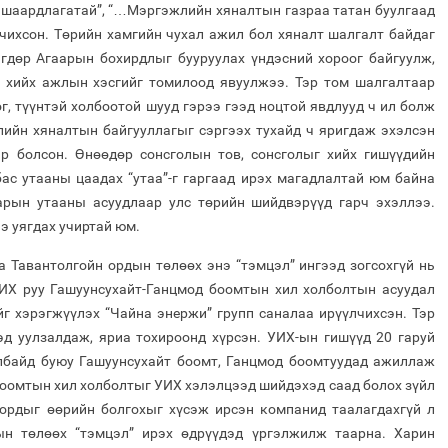
х шаардлагатай”, “…Мэргэжлийн хяналтын газраа татан буулгаад
чихсон. Төрийн хамгийн чухал ажил бол хяналт шалгалт байдаг
игдөр Агаарын бохирдлыг бууруулах үндэсний хороог байгуулж,
т хийх ажлын хэсгийг томилоод явуулжээ. Тэр том шалгалтаар
, түүнтэй холбоотой шууд гэрээ гээд ноцтой явдлууд ч ил болж
лийн хяналтын байгууллагыг сэргээх тухайд ч яригдаж эхэлсэн
р болсон. Өнөөдөр сонсголын тов, сонсголыг хийх гишүүдийн
бас утааны цаадах “утаа”-г гаргаад ирэх магадлалтай юм байна
арын утааны асуудлаар улс төрийн шийдвэрүүд гарч эхэллээ.
э уягдах учиртай юм.
 Тавантолгойн ордын төлөөх энэ “тэмцэл” ингээд зогсохгүй нь
УИХ руу Гашуунсухайт-Ганцмод боомтын хил холболтын асуудал
йг хэрэгжүүлэх “Чайна энержи” групп саналаа ирүүлчихсэн. Тэр
эд уулзалдаж, яриа тохироонд хүрсэн. УИХ-ын гишүүд 20 гаруй
лбайд буюу Гашуунсухайт боомт, Ганцмод боомтуудад ажиллаж
боомтын хил холболтыг УИХ хэлэлцээд шийдэхэд саад болох зүйл
н ордыг өөрийн болгохыг хүсэж ирсэн компанид таалагдахгүй л
ын төлөөх “тэмцэл” ирэх өдрүүдэд үргэлжилж таарна. Харин