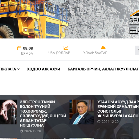
08.08
USA ДОЛЛАР
УЛААНБААТАР
БЯМБА
АЛЖЛАГА
ХӨДӨӨ АЖ АХУЙ
БАЙГАЛЬ ОРЧИН, АЯЛАЛ ЖУУЛЧЛА
ЭЛЕКТРОН ТАМХИ
УТААНЫ АСУУДЛААР
БОЛОН ТҮҮНИЙ
ЕРӨНХИЙ ХЯНАЛТЫН
ТӨХӨӨРӨМЖ,
СОНСГОЛЫГ
СЭЛБЭГҮҮДЭД ОНЦГОЙ
Ж.ЧИНБҮРЭН АХАЛН
АЛБАН ТАТАР
2024-12-20
НОГДУУЛНА
2024-12-20