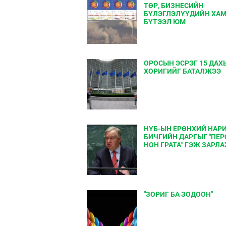
ТӨР, БИЗНЕСИЙН
БҮЛЭГЛЭЛҮҮДИЙН ХА
БҮТЭЭЛ ЮМ
ОРОСЫН ЭСРЭГ 15 ДАХ
ХОРИГИЙГ БАТАЛЖЭЭ
НҮБ-ЫН ЕРӨНХИЙ НАР
БИЧГИЙН ДАРГЫГ "ПЕ
НОН ГРАТА" ГЭЖ ЗАРЛ
"ЗОРИГ БА ЗОДООН"