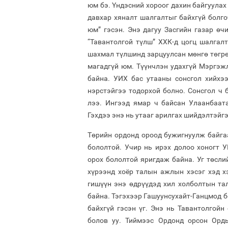
юм бэ. Үндэсний хороог дахин байгуула
давхар хяналт шалгалтыг байхгүй болго
юм” гэсэн. Энэ дагуу Засгийн газар өч
“Тавантолгой түлш” ХХК-д цогц шалгал
шахмал түлшинд зарцуулсан мөнгө төгрөг
магадгүй юм. Түүнчлэн удахгүй Мэргэж
байна. УИХ бас утааны сонсгол хийхээ
нэрстэйгээ тодорхой болно. Сонсгол ч 
лээ. Ингээд ямар ч байсан Улаанбаат
Гэхдээ энэ нь утааг арилгах шийдэлтэйгэ
Төрийн ордонд ороод бужигнуулж байгаа
бололтой. Учир нь ирэх долоо хоногт 
орох бололтой яригдаж байна. Уг төсли
хүрээнд хоёр талын ажлын хэсэг хэд х
гишүүн энэ өдрүүдэд хил холболтын та
байна. Тэгэхээр Гашуунсухайт-Ганцмод 
байхгүй гэсэн үг. Энэ нь Тавантолгой
болов уу. Тиймээс Ордонд орсон Орд