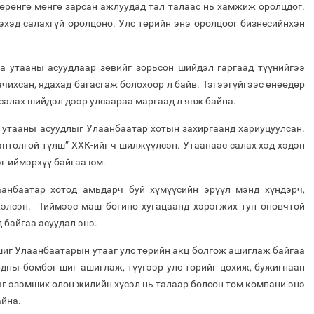
хөрөнгө мөнгө зарсан ажлуудад тал талаас нь хамжиж оролцдог.
эхэд салахгүй оролцоно. Улс төрийн энэ оролцоог бизнесийнхэн
аа утааны асуудлаар зөвийг зорьсон шийдэл гаргаад түүнийгээ
чихсан, ядахад багасгаж болохоор л байв. Тэгээгүйгээс өнөөдөр
с салах шийдэл дээр улсаараа маргаад л явж байна.
 утааны асуудлыг Улаанбаатар хотын захиргаанд хариуцуулсан.
антолгой түлш” ХХК-ийг ч шилжүүлсэн. Утаанаас салах хэд хэдэн
эг иймэрхүү байгаа юм.
аанбаатар хотод амьдарч буй хүмүүсийн эрүүл мэнд хүндэрч,
элсэн. Тиймээс маш богино хугацаанд хэрэгжих тун оновчтой
 байгаа асуудал энэ.
 шиг Улаанбаатарын утааг улс төрийн акц болгож ашиглаж байгаа
рдны бөмбөг шиг ашиглаж, түүгээр улс төрийг цохиж, бужигнаан
ыг эзэмших олон жилийн хүсэл нь талаар болсон том компани энэ
айна.