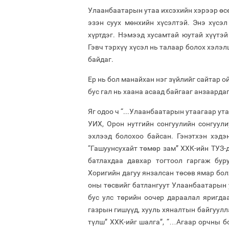
Улаанбаатарын утаа ихсэхийн хэрээр өс
эзэн суух мөнхийн хүсэлтэй. Энэ хүсэ
хүртдэг. Нэмээд хусамтай юутай хүүтэ
Гэвч тэрхүү хүсэл нь талаар болох хэлэ
байдаг.
Ер нь бол манайхан нэг зүйлийг сайтар о
бус гал нь хаана асаад байгааг анзаарда
Яг одоо ч “...Улаанбаатарын утаагаар ут
УИХ, Орон нутгийн сонгуулийн сонгуул
эхлээд болохоо байсан. Гэнэтхэн хэдэн
“Гашуунсухайт төмөр зам” ХХК-ийн ТУЗ-
батлахдаа давхар тогтоол гаргаж бур
Хоригийн дагуу янзалсан төсөв ямар бол
оны төсвийг батлангуут Улаанбаатарын у
бус улс төрийн оочер дараалал яригда
газрын гишүүд, хууль хяналтын байгуулл
түлш” ХХК-ийг шалга”, “…Агаар орчны б