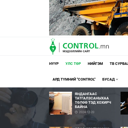
НҮҮР
УЛС ТӨР
НИЙГЭМ
ТВ СУРВ
АРД ТҮМНИЙ "CONTROL"
БУСАД
ЯНДАНГААС
ТАТГАЛЗСАНЫХАА
ТӨЛӨӨ ТЭД ХОХИРЧ
БАЙНА
2024-12-20