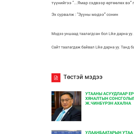
түүнийгээ “...Ямар сэдвээр өртөөлөх вэ” 
Эх сурвалж : “Зууны мэдээ” сонин
Мэдээ уншаад таалагдсан бол Like дарна уу.
Сайт таалагдаж байвал Like дарна уу. Танд 
Төстэй мэдээ
УТААНЫ АСУУДЛААР Е
ХЯНАЛТЫН СОНСГОЛЫ
Ж.ЧИНБҮРЭН АХАЛНА
УЛААНБААТАРЫН УТАА 