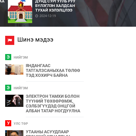
АА
ДУНД СУРГУУЛЬ РУУ
БҮЛЭГЛЭН ХАЛДСАН
ТУХАЙ ХЭЛЭЛЦЛЭЭ
2024-12-19
Шинэ мэдээ
Э
НИЙГЭМ
ЯНДАНГААС
ТАТГАЛЗСАНЫХАА ТӨЛӨӨ
ТЭД ХОХИРЧ БАЙНА
Э
НИЙГЭМ
ЭЛЕКТРОН ТАМХИ БОЛОН
ТҮҮНИЙ ТӨХӨӨРӨМЖ,
СЭЛБЭГҮҮДЭД ОНЦГОЙ
АЛБАН ТАТАР НОГДУУЛНА
У
УЛС ТӨР
УТААНЫ АСУУДЛААР