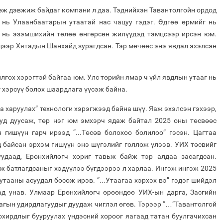
өж дэвжиж байдаг компани л даа. Тэднийхэн Тавантолгойн ордод
л нь Улаанбаатарын утаатай нас чацуу гэдэг. Өдгөө өрмийг нь
й нь эзэмшихийн төлөө өнгөрсөн жилүүдэд тэмцсээр ирсэн юм.
лцээр Хятадын Шанхайд зурагдсан. Тэр мөчөөс энэ явдал эхэлсэн
йлгох хэрэгтэй байгаа юм. Улс төрийн ямар ч үйл явдлын утааг нь
г хэрсүү болох шаардлага үүсэж байна.
аа харуулах” технологи хэрэгжээд байна шүү. Яаж эхэлсэн гэхээр,
иуд дуусаж, төр нэг юм эмхэрч ядаж байтал 2025 оны төсвөөс
 гишүүн гарч ирээд “...Төсөв болохоо болилоо” гэсэн. Цагтаа
д байсан эрхэм гишүүн энэ шүгэлийг голлож үлээв. УИХ төсвийг
уудаад, Ерөнхийлөгч хориг тавьж байж тэр алдаа засагдсан.
ж батлагдсаныг хэдүүлээ бүгдээрээ л харлаа. Ингэж ингэж 2025
тааны асуудал босож ирэв. “...Утаагаа хэрхэх вэ” гэдэг шийдэл
ад унав. Улмаар Ерөнхийлөгч өрөөндөө УИХ-ын дарга, Засгийн
агын удирдлагуудыг дуудаж чиглэл өгөв. Тэрээр “…“Тавантолгой
охирдлыг бууруулах үндэсний хороог яагаад татан буулгачихсан