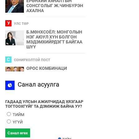
ЕРӨНХИЙ ХЯНАЛТЫН
СОНСГОЛЫГ Ж.ЧИНБҮРЭН
АХАЛНА
У
УЛС ТӨР
Б.МӨНХСОЁЛ: МОНГОЛЫН
НЭГ АЮУЛ ХҮН БОЛГОН
МЭДЭМХИЙРДЭГТ БАЙГАА
ШҮҮ
С
СОНИРХОЛТОЙ ПОСТ
ОРОС КОМБИНАЦИ
С
Санал асуулга
СПОРТ
2024 ОНЫ БӨРТЭ ЧОНО"
ЭЗЭН ӨНӨӨДӨР ТОДОРНО
ГАДААД УЛСЫН АЖИЛЧИДАД ХЯЗГААР
ТОГТООХГҮЙГ ТА ДЭМЖИЖ БАЙНА УУ?
У
УЛС ТӨР
ТИЙМ
УЛААНБААТАРЫН УТАА БОЛ
ҮГҮЙ
УЛС ТӨР, БИЗНЕСИЙН
БҮЛЭГЛЭЛҮҮДИЙН
Санал өгөх
ХАМТЫН БҮТЭЭЛ ЮМ
ТИЙМ