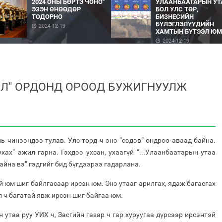
2024 ОНЫ БӨРТЭ ЧОНО"
УЛААНБААТАРЫН УТ
ЭЗЭН ӨНӨӨДӨР
БОЛ УЛС ТӨР,
ТОДОРНО
БИЗНЕСИЙН
БҮЛЭГЛЭЛҮҮДИЙН
2024-12-19
ХАМТЫН БҮТЭЭЛ ЮМ
2024-12-19
Л" ОРДОНД ОРООД БУЖИГНУУЛЖ
ь чинээндээ тулав. Улс төрд ч энэ “сэдэв” өндрөө аваад байна.
хах” ажил гарна. Гэхдээ ухсан, ухаагүй “...Улаанбаатарын утаа
айна вэ” гэдгийг бид бүгдээрээ гадарлана.
й юм шиг байлгасаар ирсэн юм. Энэ утааг арилгах, ядаж багасгах
л ч багатай явж ирсэн шиг байгаа юм.
утаа руу УИХ ч, Засгийн газар ч гар хуруугаа дүрсээр ирсэнтэй