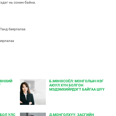
гэдэг нь сонин байна.
 Танд баярлалаа
баярлалаа
РӨНХИЙ
Б.МӨНХСОЁЛ: МОНГОЛЫН НЭГ
Г
АЮУЛ ХҮН БОЛГОН
МЭДЭМХИЙРДЭГТ БАЙГАА ШҮҮ
БОЛ УЛС
Д.МОНГОЛХҮҮ: ЗАСГИЙН