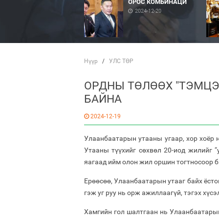
ОРОС КОМБИНАЦИ
2024-12-20
Нүүр
/
УЛС ТӨР
ОРДНЫ ТӨЛӨӨХ "ТЭМЦЭ
БАЙНА
2024-12-19
Улаанбаатарын утааны угаар, хор хоёр н
Утааны түүхийг сөхвөл 20-иод жилийг “у
яагаад ийм олон жил оршин тогтносоор б
Ерөөсөө, Улаанбаатарын утааг байх ёсто
гэж уг руу нь орж ажиллаагүй, тэгэх хүсэ
Хамгийн гол шалтгаан нь Улаанбаатарын 