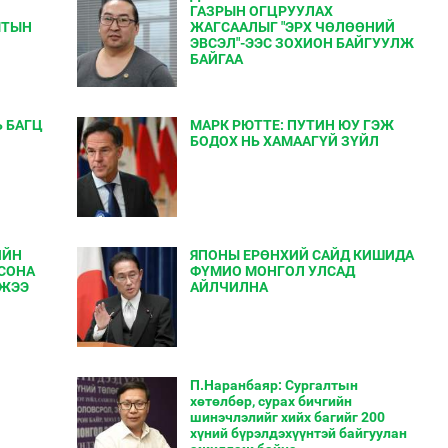
ГАЗРЫН ОГЦРУУЛАХ
МТЫН
ЖАГСААЛЫГ "ЭРХ ЧӨЛӨӨНИЙ
ЭВСЭЛ"-ЭЭС ЗОХИОН БАЙГУУЛЖ
БАЙГАА
Ь БАГЦ
МАРК РЮТТЕ: ПУТИН ЮУ ГЭЖ
БОДОХ НЬ ХАМААГҮЙ ЗҮЙЛ
ИЙН
ЯПОНЫ ЕРӨНХИЙ САЙД КИШИДА
РСОНА
ФҮМИО МОНГОЛ УЛСАД
АЖЭЭ
АЙЛЧИЛНА
П.Наранбаяр: Сургалтын
хөтөлбөр, сурах бичгийн
шинэчлэлийг хийх багийг 200
хүний бүрэлдэхүүнтэй байгуулан