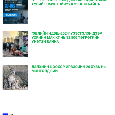
ЦЕГ: ЭРҮҮЛЖҮҮЛЭГДСЭН ИРГЭДИЙН 30-40
ХУВИЙГ ЭМЭГТЭЙЧҮҮД ЭЗЭЛЖ БАЙНА
"ӨВЛИЙН ИДЭШ-2024" ҮЗЭСГЭЛЭН ДЭЭР
ҮХРИЙН МАХ КГ НЬ 12,500 ТӨГРӨГИЙН
ҮНЭТЭЙ БАЙНА
ДЭЛХИЙН ЦООХОР ИРВЭСИЙН 20 ХУВЬ НЬ
МОНГОЛД БИЙ