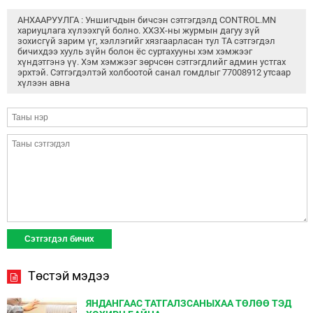
АНХААРУУЛГА : Уншигчдын бичсэн сэтгэгдэлд CONTROL.MN
хариуцлага хүлээхгүй болно. ХХЗХ-ны журмын дагуу зүй
зохисгүй зарим үг, хэллэгийг хязгаарласан тул ТА сэтгэгдэл
бичихдээ хууль зүйн болон ёс суртахууны хэм хэмжээг
хүндэтгэнэ үү. Хэм хэмжээг зөрчсөн сэтгэгдлийг админ устгах
эрхтэй. Сэтгэгдэлтэй холбоотой санал гомдлыг 77008912 утсаар
хүлээн авна
Төстэй мэдээ
ЯНДАНГААС ТАТГАЛЗСАНЫХАА ТӨЛӨӨ ТЭД