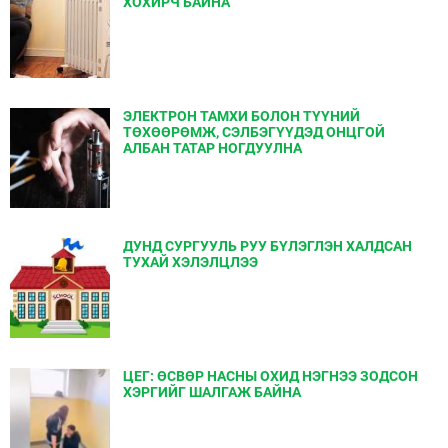
ХОХИРЧ БАЙНА
ЭЛЕКТРОН ТАМХИ БОЛОН ТҮҮНИЙ
ТӨХӨӨРӨМЖ, СЭЛБЭГҮҮДЭД ОНЦГОЙ
АЛБАН ТАТАР НОГДУУЛНА
ДУНД СУРГУУЛЬ РУУ БҮЛЭГЛЭН ХАЛДСАН
ТУХАЙ ХЭЛЭЛЦЛЭЭ
ЦЕГ: ӨСВӨР НАСНЫ ОХИД НЭГНЭЭ ЗОДСОН
ХЭРГИЙГ ШАЛГАЖ БАЙНА