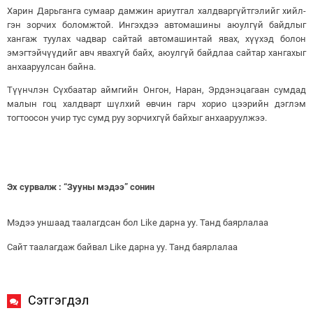
Харин Дарьганга сумаар дамжин ариутгал халдваргүйтгэлийг хийл­
гэн зорчих боломжтой. Ингэхдээ автомашины аюулгүй байдлыг
хангаж туулах чадвар сайтай автомашинтай явах, хүүхэд болон
эмэгтэйчүүдийг авч явахгүй байх, аюулгүй байдлаа сайтар хангахыг
анхааруулсан байна.
Түүнчлэн Сүхбаатар аймгийн Онгон, Наран, Эрдэнэцагаан сумдад
малын гоц халдварт шүлхий өвчин гарч хорио цээрийн дэглэм
тогтоосон учир тус сумд руу зорчихгүй байхыг анхааруулжээ.
Эх сурвалж : “Зууны мэдээ” сонин
Мэдээ уншаад таалагдсан бол Like дарна уу. Танд баярлалаа
Сайт таалагдаж байвал Like дарна уу. Танд баярлалаа
Сэтгэгдэл