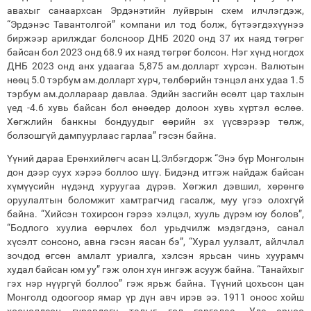
авахыг санаархсан Эрдэнэтийн луйврын схем илчлэгдэж,
“Эрдэнэс Тавантолгой” компани ил тод болж, бүтээгдэхүүнээ
биржээр арилждаг болсноор ДНБ 2020 онд 37 их наяд төгрөг
байсан бол 2023 онд 68.9 их наяд төгрөг болсон. Нэг хүнд ногдох
ДНБ 2023 онд анх удаагаа 5,875 ам.долларт хүрсэн. Валютын
нөөц 5.0 тэрбум ам.долларт хүрч, төлбөрийн тэнцэл анх удаа 1.5
тэрбум ам.доллараар давлаа. Эдийн засгийн өсөлт цар тахлын
үед -4.6 хувь байсан бол өнөөдөр долоон хувь хүртэл өслөө.
Хөгжлийн банкны бондуудыг өөрийн эх үүсвэрээр төлж,
болзошгүй дампуурлаас гарлаа” гэсэн байна.
Үүний дараа Ерөнхийлөгч асан Ц.Элбэгдорж “Энэ бүр Монголын
дон дээр суух хэрээ боллоо шүү. Бидэнд итгэж найдаж байсан
хүмүүсийн нүдэнд хуруугаа дүрэв. Хөгжил дэвшил, хөрөнгө
оруулалтын боломжит хамтрагчид гасалж, муу үгээ олохгүй
байна. “Хийсэн тохирсон гэрээ хэлцэл, хууль дүрэм юу болов”,
“Бодлого хуулиа өөрчлөх бол урьдчилж мэдэгдэнэ, санал
хүсэлт сонсоно, авна гэсэн яасан бэ”, “Хурал уулзалт, айлчлал
зочдод өгсөн амлалт уриалга, хэлсэн ярьсан чинь хуурамч
худал байсан юм уу” гэж олон хүн ингэж асууж байна. “Танайхыг
гэх нэр нүүргүй боллоо” гэж ярьж байна. Түүний цохьсон цан
Монголд одоогоор ямар үр дүн авч ирэв ээ. 1911 оноос хойш