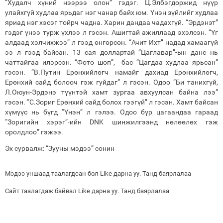
“Худалч хүний нээрээ олон” гэдэг. Ц.Элбэгдоржид нүүр
улайхгүй худлаа ярьдаг нэг чанар байх юм. Үнэн зүйлийг худлаа
яриад нэг хэсэг тойрч чадна. Харин дандаа чадахгүй. “Эрдэнэт”
гэдэг үнээ турж үхлээ л гэсэн. Ашигтай ажиллаад эхэлсэн. “Үг
алдаад хэлчихжээ” л гээд өнгөрсөн. “Ачит Ихт” надад хамаагүй
ээ л гээд байсан. 13 сая доллартай “Цаглавар”-ын данс нь
чаттайгаа илэрсэн. “Фото шоп”, бас “Цагдаа худлаа ярьсан”
гэсэн. “В.Путин Ерөнхийлөгч намайг дахиад Ерөнхийлөгч,
Ерөнхий сайд болооч гэж гуйдаг” л гэсэн. Одоо “Би танихгүй,
Л.Оюун-Эрдэнэ түүнтэй хамт зургаа авхуулсан байна лээ”
гэсэн. “C.Зориг Ерөнхий сайд болох гээгүй” л гэсэн. Хамт байсан
хүмүүс нь бүгд “Үнэн” л гэлээ. Одоо бүр цагаандаа гараад
“Зоригийн хэрэг”-ийн DNK шинжилгээнд нөлөөлөх гэж
оролдлоо” гэжээ.
Эх сурвалж: “Зууны мэдээ” сонин
Мэдээ уншаад таалагдсан бол Like дарна уу. Танд баярлалаа
Сайт таалагдаж байвал Like дарна уу. Танд баярлалаа