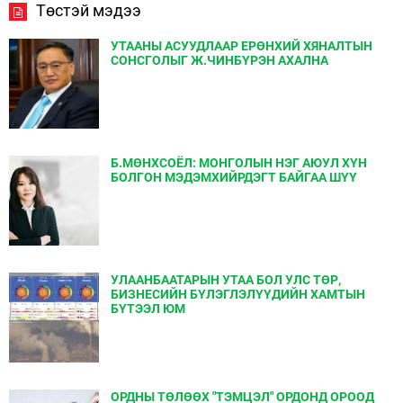
Төстэй мэдээ
УТААНЫ АСУУДЛААР ЕРӨНХИЙ ХЯНАЛТЫН
СОНСГОЛЫГ Ж.ЧИНБҮРЭН АХАЛНА
Б.МӨНХСОЁЛ: МОНГОЛЫН НЭГ АЮУЛ ХҮН
БОЛГОН МЭДЭМХИЙРДЭГТ БАЙГАА ШҮҮ
УЛААНБААТАРЫН УТАА БОЛ УЛС ТӨР,
БИЗНЕСИЙН БҮЛЭГЛЭЛҮҮДИЙН ХАМТЫН
БҮТЭЭЛ ЮМ
ОРДНЫ ТӨЛӨӨХ "ТЭМЦЭЛ" ОРДОНД ОРООД