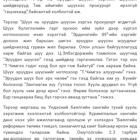
шийдвэрүүд Төв аймгийн шүүхээс прокурорт ирэлгүй
“гацчихаад” байсантай холбоотой аж.
Тэрээр “Шүүх нь эрүүдэн шүүсэн хэргээ прокурорт өгдөггүй.
Шүүх бүлэглэлийн гарт орсноо ийм зүйл дээр хүртэл
нотлохоосоо ичих хэрэгтэй. “Эрдэнэтийн 49”-ийн хэргийг
долоон жил барьсан шигээ эрүүдэн шүүсэн асуудлыг
шийдчихээд гурван жил барилаа. Олон улсын байгууллагууд
харж байгаа шүү дээ. Ц.Элбэгдоржийн томилсон шүүгчид
“Эрүүдэн шүүсэн” гээд шийдвэр гаргачихлаа. Гэтэл тэр хүн
“Т.Чимгээ гэдэг хүнд бол эрх гэж байхгүй” гэж харааж байна.
Шүүх эрүүдэн шүүснийг нотлохоор “Т.Чимгээ алуурчин” гэнэ.
“Эрүүдэн шүүх бол эрх чөлөө” гэх гээд байгаа юм уу. Хүнийг
болохоор “Зангиагаа зүү. Гутлаа тосол. Хууль дуудвал оч. Үгүй
бол хууль чам дээр ирнэ” гэнэ. Өөрөө болохоор зугтаачихна.
Бүр ганцаараа биш, бүх гэрчээ аваад зугтана.” гэжээ.
Тэрээр маргааш нь Үндэсний баялгийн сангийн тухай хууль
хэрэгжиж эхэлсэнтэй холбоотойгоор Хуримтлалын сангийн
данс нээх үйл ажиллагаанд оролцож үг хэлэхдээ “Баялгийн
реформын төлөөх тэмцэл, санаачилгад хамт байсаар ирсэн ард
түмэндээ талархаж байна. Оюутолгойн 2.3 тэрбум
ам.долларын өр тэглэгдэж, төрийн эх үүсвэрээр хувьдаа