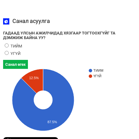
Санал асуулга
ГАДААД УЛСЫН АЖИЛЧИДАД ХЯЗГААР ТОГТООХГҮЙГ ТА
ДЭМЖИЖ БАЙНА УУ?
ТИЙМ
ҮГҮЙ
Санал өгөх
ТИЙМ
ҮГҮЙ
12.5%
87.5%