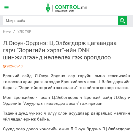
Нүүр
/
УЛС ТӨР
Л.Оюун-Эрдэнэ: Ц.Элбэгдорж цагаандаа
гарч “Зоригийн хэрэг”-ийн DNK
шинжилгээнд нөлөөлөх гэж оролдлоо
2024-05-13
Ерөнхий сайд Л.Оюун-Эрдэнэ сар гаруйн өмнө телевизийн
томоохон ярилцлага өгөхдөө Ерөнхийлөгч асан Ц.Элбэгдоржийг
бараг л “Зоригийн хэргийн захиалагч” гэж ойлгогдохоор хэлсэн.
Мөн Ерөнхийлөгч асан Ц.Элбэгдорж ч Ерөнхий сайд Л.Оюун-
Эрдэнийг “Алуурчдыг ивээлдээ авсан” гэж ярьсан.
Тэдний дунд үүнээс ч илүү олон асуудлаар дайралцах маягийн
үйл явдал өрнөж байна.
Сүүлд хоёр долоо хоногийн өмнө Л.Оюун-Эрдэнэ “Ц.Элбэгдорж