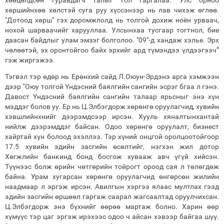
хөөцөлдсөн гуравдагч талыг гол гаргалаа. Улс орноо
хөршийнхөө хөлстэй суга руу хүссэнээр нь лав чихэж өглөө.
"Дотоод хөрш" гэх доромжлолд нь толгой дохиж ноён урваач,
нохой шарваачийг харууллаа. Улсынхаа тусгаар тогтнол, бие
даасан байдлыг улам эмзэг болголоо. "09"-д хандаж хэлье. Эрх
чөлөөтэй, эх оронтойгоо байх эрхийг ард түмэндээ үлдээгээч”
гэж жиргэжээ.
Тэгвэл тэр өдөр нь Ерөнхий сайд Л.Оюун-Эрдэнэ арга хэмжээн
дээр “Оюу толгой Үндэсний баялгийн сангийн эсрэг бгаа л гэнэ.
Давост Үндэсний баялгийн сангийн талаар ярьсныг энэ хүн
мэддэг болов уу. Ер нь Ц.Элбэгдорж хөрөнгө оруулагчид, хувийн
хэвшлийнхнийг дээрэмдсээр ирсэн. Хууль хяналтынхантай
нийлж дээрэмддэг байсан. Одоо хөрөнгө оруулалт, бизнест
хайртай хүн болоод эхэллээ. Тэр хүний онцгой оролцоотойгоор
17.5 хувийн эдийн засгийн өсөлтийг, нэгхэн жил дотор
Хөгжлийн банкинд бонд босгож хувааж авч үгүй хийсэн.
Түүнээс болж өрийн чөтгөрийн тойрогт ороод сая л төлөгдөж
байна. Урам хугарсан хөрөнгө оруулагчид өнгөрсөн жилийн
наадмаар л эргэж ирсэн. Авилгын хэргээ ялаас мултлах гээд
эдийн засгийн өршөөл гаргаж саарал жагсаалтад оруулчихсан.
Ц.Элбэгдорж энэ бүхнийг өөрөө мартаж болно. Харин өөр
хүмүүс тэр цаг эргэж ирэхээс одоо ч айсан хэвээр байгаа шүү.