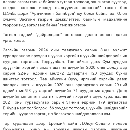
алсаас агсам тавьж байхаар гутлаа тослоод, зангиагаа зүүгээд,
нөхдөө хөтөлж ирээд шалгуулчих хэрэгтэй” гэсэн бол
Ц.Элбэгдорж “Ардчиллын баянбүрд" юу болж байна вэ. Олон
хүмүүс Засгийн газрын дэмжлэгтэй, байнгын мэдээллийн
терроризмд эргэлзэж байна” гэж жиргэсэн.
Тэгвэл тэдний “дайралцаан” өнгөрсөн долоо хоногт дахин
үргэлжлэв.
Засгийн газрын 2024 оны тавдугаар сарын 8-ны ээлжит
хуралдаанаас эрүүдэн шүүсэн хэргийн шүүхийн шийдвэрийг ил
нууцаас гаргасан. Тодруулбал, Төв аймаг дахь Сум дундын
эрүүгийн хэргийн анхан шатны шүүхийн 2020 оны долдугаар
сарын 22-ны өдрийн мн/272 дугаартай 123 хуудас бүхий
шийтгэх тогтоол, Төв аймгийн Эрүү, иргэний хэргийн давж
заалдах шатны шүүхийн 2020 оны аравдугаар сарын 29-ний
өдрийн мн/58 дугаартай шүүхийн 71 хуудас магадлал, Дээд
шүүхийн хяналтын шатны эрүүгийн хэргийн шүүх хуралдааны
2021 оны гуравдугаар сарын 31-ний өдрийн 179 дугаартай
Б.Хурц нарт холбогдох 56 хуудас тогтоол, шүүхийн шийдвэрийг
төрийн нууцаас гарган, ил болгохоор шийдвэрлэсэн юм.
Тэр хуралдаан дээр Ерөнхий сайд Л.Оюун-Эрдэнэ нэлээд
бухимджээ. Учир нь эрүүдэн шүүсэн хэргийн шүүхийн