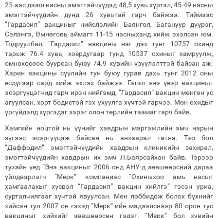
25-аас дээш насны эмэгтэйчүүдэд 48,5 хувь хүртэл, 45-49 насны
эмэгтэйчүүдийн дунд 26 хувьтай гарч байжээ. Тиймээс
“Гардасил” вакциныг нийслэлийн Баянгол, Багануур дүүрэг,
Сэлэнгэ, Өмнөговь аймагт 11-15 насныханд хийж эхэлсэн юм.
Тодруулбал, “Гардасил” вакцины нэг дэх тунг 10757 охинд
тарьж 76.4 хувь, хоёрдугаар тунд 10537 охиныг хамруулж,
өмнөхөөсөө буурсан буюу 74.9 хувийн үзүүлэлттэй байсан аж.
Харин вакцины сүүлийн тун буюу гурав дахь тунг 2012 оны
есдүгээр сард хийж эхлэх байжээ. Гэтэл энэ үеэр вакциныг
эсэргүүцэгчид гарч ирэн нийгэмд, “Гардасил” вакцин мөнгөн ус
агуулсан, хорт бодистой гэх ухуулга хүчтэй гарчээ. Мөн охидыг
үргүйдэлд хүргэдэг зэрэг олон төрлийн таамаг гарч байв.
Хамгийн ноцтой нь үүнийг хавдрын мэргэжлийн эмч нарын
зүгээс эсэргүүцэж байсан нь анхаарал татна. Тэр бол
“Даффодил” эмэгтэйчүүдийн хавдрын клиникийн захирал,
эмэгтэйчүүдийн хавдрын их эмч Л.Баярсайхан байв. Тэрээр
тухайн үед “Энэ вакциныг 2006 онд АНУ-д зөвшөөрсний дараа
үйлдвэрлэгч “Мерк” компаниас “Охиныхоо амь насыг
хамгаалахыг хүсвэл “Гардасил” вакцин хийлгэ” гэсэн уриа,
сурталчилгааг хүчтэй явуулсан. Мөн лоббидож болох бүхнийг
хийсэн тул 2007 он гэхэд “Мерк”-ийн мэдээлснээр 80 орон тус
вакциныг хийхийг зөвшөөрсөн гэдэг. “Мерк” бол хувийн