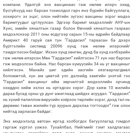
компани. Удалгүй энэ вакцинаас гаж нөлөө илэрч охид,
бүсгүйчүүд нас барсан тохиолдол гарч янз бүрийн байгууллага,
хохирогч эх эцэг, олон нийтийн зүгээс вакцины эсрэг мэдээ
баримтуудыг цуглуулсан. Эдгээр баримт мэдээллийг АНУ-ын
Хүнс, эмийн хяналтын газар болон Өвчний хяналтын газраас
мэдээлснээр 2011 оны есдүгээр сарын 15-ны өдрийн байдлаар
Америкт 40 гаруй сая тун “Гардасил” тараасан ба дээрх
бүртгэлийн системд 20096 хүнд гаж нөлөө илэрснийг
тэмдэглэсэн байдаг. Ихэнх хүнд хөнгөн, дунд ба хүнд хэлбэрийн
гаж нөлөө илэрсэн.Мөн ”Гардасил” хийлгэсэн 71 хүн нас барсан
гэж мэдээлсэн байна. Нас барсан хүмүүсийн 34 нь уг вакциныг
хийлгэсэн. Манайх шиг эдийн засгийн хязгаарлагдмал
боломжтой, хүн ам цөөтэй улс дэлхийд хамгийн үнэтэй гэх
”Гардасил” вакциныг ийм зөрчилтэй мэдээллийн орчинд
охиддоо хийж эхлэх нь эртэдсэн хэрэг. Дор хаяж 10 жилийн
дараа бусад орны үр дүнг ажиглаад шийдэх асуудал. “Гардасил”
нь хүний папиллом вирусийн хоёрхон төрлийн эсрэг, дээд тал нь
дөрвөөс таван жилийн түр зуурын дархлаа тогтоодог” гэж олон
нийтэд зарласан байдаг.
Энэ мэдээлэлд автсан иргэд холбогдох багууллагад гомдол
гаргаж хүртэл үзжээ. Тухайлбал, Нийгмийг гэмт халдлагаас