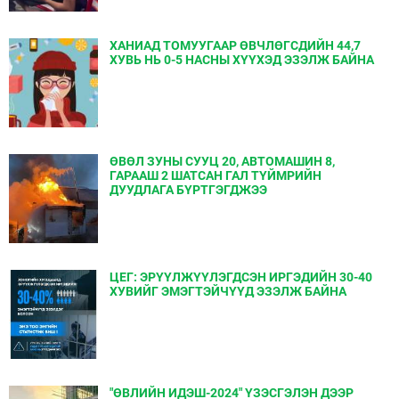
ХАНИАД ТОМУУГААР ӨВЧЛӨГСДИЙН 44,7
ХУВЬ НЬ 0-5 НАСНЫ ХҮҮХЭД ЭЗЭЛЖ БАЙНА
ӨВӨЛ ЗУНЫ СУУЦ 20, АВТОМАШИН 8,
ГАРААШ 2 ШАТСАН ГАЛ ТҮЙМРИЙН
ДУУДЛАГА БҮРТГЭГДЖЭЭ
ЦЕГ: ЭРҮҮЛЖҮҮЛЭГДСЭН ИРГЭДИЙН 30-40
ХУВИЙГ ЭМЭГТЭЙЧҮҮД ЭЗЭЛЖ БАЙНА
"ӨВЛИЙН ИДЭШ-2024" ҮЗЭСГЭЛЭН ДЭЭР