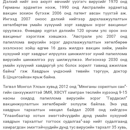
Дэлхий нийт энэ аюулт өвчнийг үүсгэгч вирусийг 1970 онд
Германы эрдэмтэн нээж, 1990 онд Австралийн эрдэмтэд
вакцин зохион бүтээж 2006 онд патент авсан түүхтэй аж.
Ингээд 2007 оноос дэлхий нийтээр дархлаажуулалтын
хөтөлбөртөө умайн хүзүүний хорт хавдрын эсрэг вакциныг
оруулжээ. Өнөөдөр хүртэл дэлхийн 120 орчим улс орон энэ
вакциныг хэрэглэж хэвшжээ. “Австрали улс 2007 онд
папиллома вирусийн эсрэг дархлаажуулалтын хөтөлбөрөө
эхэлснээс хойш өдгөө 16 дахь жилдээ вакцин хийж, умайн
хүзүүний хорт хавдрыг илрүүлэх шинжилгээг хүний папиллома
вирусийн шинжилгээ рүү шилжүүлжээ. Ингэснээр 2030 онд
умайн хүзүүний хавдаргүй улс болох зорилт тавиад ажиллаж
байна” гэж Хавдрын үндэсний төвийн тэргүүн, доктор
Б.Цэцэгсайхан ярьж байна.
Тэгвэл Монгол Улсын хувьд 2012 онд “Мянганы сорилтын сан”-
гийн санхүүжилттэй ЭМЯ, ХӨСҮТ хамтран төслийн хүрээнд 9-15
насны охидод папиллома вирусийн эсрэг “Гардасил”
вакцинжуулалтын хөтөлбөрийг эхлүүлж байлаа. Энэ үед
хавдрын тархалтын нөхцөл байдал 2008 онд хийгдсэн
“Улаанбаатар хотын эмэгтэйчүүдийн дунд умайн хүзүүний
хавдрын тархалтыг тогтоох судалгаа”-аар нийт судалгаанд
хамрагдсан эмэгтэйчүүдийн дунд тус вирусийн тархалт 35 хувь,