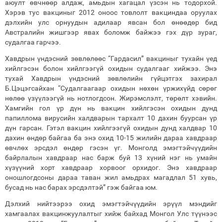
аюулт өвчнөөр алдаж, амьдын хагацал үзсэн нь тодорхой.
Хэрэв тус вакциныг 2012 оноос товлолт вакциндаа оруулах
дэлхийн улс орнуудын адилаар явсан бол өнөөдөр бид
Австралийн жишгээр явах боломж байжээ гэх дүр зураг,
судалгаа гарчээ.
Хавдрын үндэсний зөвлөлөөс “Гардасил” вакциныг тухайн үед
хийлгэсэн болон хийлгээгүй охидын судалгааг хийжээ. Энэ
тухай Хавдрын үндэсний зөвлөлийн гүйцэтгэх захирал
Б.Цэцэгсайхан “Судалгаагаар охидын нөхөн үржихүйд сөрөг
нөлөө үзүүлээгүй нь нотлогдсон. Жирэмслэлт, төрөлт хэвийн.
Хамгийн гол үр дүн нь вакцин хийлгэсэн охидын дунд
папиллома вирусийн халдварын тархалт 10 дахин буурсан үр
дүн гарсан. Гэтэл вакцин хийлгээгүй охидын дунд халдвар 10
дахин өндөр байгаа ба энэ охид 10-15 жилийн дараа хавдраар
өвчлөх эрсдэл өндөр гэсэн үг. Монголд эмэгтэйчүүдийн
байрлалын хавдраар нас барж буй 13 хүний нэг нь умайн
хүзүүний хорт хавдраар хорвоог орхидог. Энэ хавдраар
оношлогдсоны дараа таван жил амьдрах магадлал 51 хувь,
бусад нь нас барах эрсдэлтэй” гэж байгаа юм.
Дэлхий нийтээрээ охид эмэгтэйчүүдийн эрүүл мэндийг
хамгаалах вакцинжуулалтыг хийж байхад Монгол Улс түүнээс