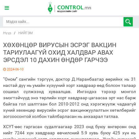
Нүүр
/
НИЙГЭМ
ХӨХӨНЦӨР ВИРУСЫН ЭСРЭГ ВАКЦИН
ТАРИУЛААГҮЙ ОХИД ХАЛДВАР АВАХ
ЭРСДЭЛ 10 ДАХИН ӨНДӨР ГАРЧЭЭ
2024-06-10
“Оном” сангийн тэргүүн, доктор Д.Наранбаатар өөрийнх нь 31
настай дүү нь умайн хүзүүний хорт хавдраар өөд болсон талаар
сошиал сүлжээнд хуваалцав. Ингэхдээ тэрээр монгол
эмэгтэйчүүд энэ төрлийн хорт хавдраар цагаасаа эрт нас барж
байгаа гол шалтгаан бол 2010-2012 онд хэрэгжүүлж чадаагүй
хүний хөхөнцөр вирусийн эсрэг вакцинжуулалтын хөтөлбөрийг
зогсоосонтой холбон тайлбарласан нь анхаарал татлаа.
ХСҮТ-өөс гаргасан судалгаагаар 2023 онд буюу өнгөрсөн онд
нийт 7244 хүн хавдраар өвчилсний 5.9 хувь буюу 425 хүн нь