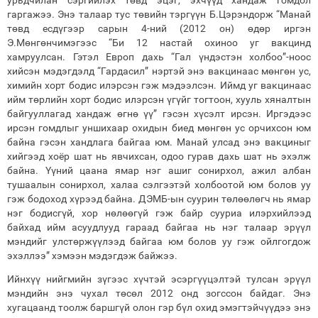
урьдчилан сэргийлэх төвд эцэг, эхчүүд хандаж гомдол
гаргажээ. Энэ талаар тус төвийн тэргүүн Б.Цэрэндорж “Манай
төвд есдүгээр сарын 4-ний (2012 он) өдөр иргэн
Э.Мөнгөнчимэгээс “Би 12 настай охиноо уг вакцинд
хамруулсан. Гэтэл Европ дахь “Гал үндэстэн холбоо”-ноос
хийсэн мэдэгдэлд “Гардасил” нэртэй энэ вакцинаас мөнгөн ус,
химийн хорт бодис илэрсэн гэж мэдээлсэн. Иймд уг вакцинаас
ийм төрлийн хорт бодис илэрсэн үгүйг тогтоон, хууль хяналтын
байгууллагад хандаж өгнө үү” гэсэн хүсэлт ирсэн. Иргэдээс
ирсэн гомдлыг уншихаар охидын биед мөнгөн ус орчихсон юм
байна гэсэн хандлага байгаа юм. Манай улсад энэ вакциныг
хийгээд хоёр шат нь явчихсан, одоо гурав дахь шат нь эхэлж
байна. Үүний цаана ямар нэг ашиг сонирхол, ажил албан
тушаалын сонирхол, халаа сэлгээтэй холбоотой юм болов уу
гэж бодоход хүрээд байна. ДЭМБ-ын суурин төлөөлөгч нь ямар
нэг бодисгүй, хор нөлөөгүй гэж байр сууриа илэрхийлээд
байхад ийм асуудлууд гараад байгаа нь нэг талаар эрүүл
мэндийг улстөржүүлээд байгаа юм болов уу гэж ойлгогдож
эхэллээ” хэмээн мэдэгдэж байжээ.
Ийнхүү нийгмийн зүгээс хүчтэй эсэргүүцэлтэй тулсан эрүүл
мэндийн энэ чухал төсөл 2012 онд зогссон байдаг. Энэ
хугацаанд тоолж баршгүй олон гэр бүл охид эмэгтэйчүүдээ энэ