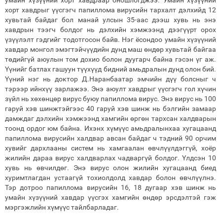
умайн хүзүүний хорт хавдраар оношлогджээ. Умайн хүзүүний
хорт хавдрыг үүсгэгч папиллома вирусийн тархалт дэлхийд 12
хувьтай байдаг бол манай улсын 35-аас дээш хувь нь энэ
хавдрын тээгч болдог нь дэлхийн хэмжээнд дээгүүрт орох
үзүүлэлт гэдгийг тодотгосон байв. Нэг ёсондоо умайн хүзүүний
хавдар монгол эмэгтэйчүүдийн дунд маш өндөр хувьтай байгаа
төдийгүй аюулын том дохио болон дуугарч байна гэсэн үг аж.
Үүнийг батлах гашуун түүхүүд бидний амьдралын дунд олон бий.
Үүний нэг нь доктор Д.Наранбаатар эмчийн дүү болсныг ч
тэрээр ийнхүү зарлажээ. Энэ аюулт хавдрыг үүсгэгч гол хүчин
зүйл нь хөхөнцөр вирус буюу папиллома вирус. Энэ вирус нь 100
гаруй хэв шинжтэйгээс 40 гаруй хэв шинж нь бэлгийн замаар
дамждаг дэлхийн хэмжээнд хамгийн өргөн тархсан халдварын
тоонд ордог юм байна. Ихэнх хүмүүс амьдралынхаа хугацаанд
папиллома вирусийн халдвар авсан байдаг ч тэдний 90 орчим
хувийг дархлааны систем нь хамгаалан өвчлүүлдэггүй, хоёр
жилийн дараа вирус халдварлах чадваргүй болдог. Үлдсэн 10
хувь нь өвчилдөг. Энэ вирус олон жилийн хугацаанд биед
хуримтлагдан устаагүй тохиолдолд хавдар болон өвчлүүлнэ.
Тэр дотроо папиллома вирусийн 16, 18 дугаар хэв шинж нь
умайн хүзүүний хавдар үүсгэх хамгийн өндөр эрсдэлтэй гэж
мэргэжлийн хүмүүс тайлбарладаг.