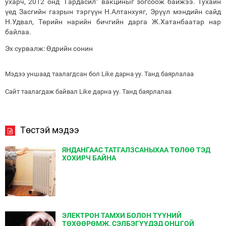
ухарч, 2012 онд “Гардасил” вакциныг зогсоож байжээ. Тухайн
үед Засгийн газрын тэргүүн Н.Алтанхуяг, Эрүүл мэндийн сайд
Н.Удвал, Төрийн нарийн бичгийн дарга Ж.Хатанбаатар нар
байлаа.
Эх сурвалж: Өдрийн сонин
Мэдээ уншаад таалагдсан бол Like дарна уу. Танд баярлалаа
Сайт таалагдаж байвал Like дарна уу. Танд баярлалаа
Төстэй мэдээ
ЯНДАНГААС ТАТГАЛЗСАНЫХАА ТӨЛӨӨ ТЭД
ХОХИРЧ БАЙНА
ЭЛЕКТРОН ТАМХИ БОЛОН ТҮҮНИЙ
ТӨХӨӨРӨМЖ, СЭЛБЭГҮҮДЭД ОНЦГОЙ