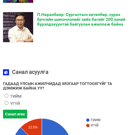
П.Наранбаяр: Сургалтын хөтөлбөр, сурах
бичгийн шинэчлэлийг хийх багийг 200 хүний
бүрэлдэхүүнтэй байгуулан ажиллаж байна
Санал асуулга
ГАДААД УЛСЫН АЖИЛЧИДАД ХЯЗГААР ТОГТООХГҮЙГ ТА
ДЭМЖИЖ БАЙНА УУ?
ТИЙМ
ҮГҮЙ
Санал өгөх
ТИЙМ
ҮГҮЙ
12.5%