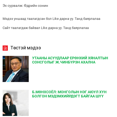
Эх сурвалж: Өдрийн сонин
Мэдээ уншаад таалагдсан бол Like дарна уу. Танд баярлалаа
Сайт таалагдаж байвал Like дарна уу. Танд баярлалаа
Төстэй мэдээ
УТААНЫ АСУУДЛААР ЕРӨНХИЙ ХЯНАЛТЫН
СОНСГОЛЫГ Ж.ЧИНБҮРЭН АХАЛНА
Б.МӨНХСОЁЛ: МОНГОЛЫН НЭГ АЮУЛ ХҮН
БОЛГОН МЭДЭМХИЙРДЭГТ БАЙГАА ШҮҮ