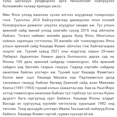
түлш шатахуун үйлдвэрлэх арга технологийг нэвтрүүлэх
боломжийн талаар ярилцах ажээ.
Мөн Япон улсад ажиллах хүчин илгээх асуудлаар тохиролцох
гэнэ. Түүнчлэн JICA байгууллагаар дамжуулан япон хэлний
боловсролын дэмжлэг үзүүлэх асуудлыг хөндөх аж. Тус улсын
ерөнхий сайд манай улсад хамгийн сүүлд 2016 онд айлчилж
байсан. Тэгвэл найман жилийн дараа буюу Япон, Монголын
соёлын харилцаа тогтоосны 50 жилийн ойг тохиолдуулан Япон
улсын ерөнхий сайд Кишида Фүмио айлчлах гэж байгаагаараа
онцлог аж. Түүний хувьд 2021 оны есдүгээр сарын 29-нөөс
Либерал Ардчилсан Намын дарга болсныхоо дараа сар нь
Японы 100 дахь ерөнхий сайдаар томилогдсон. Абэ ерөнхий
сайдын үед Засгийн газрын гишүүн, Гадаад хэргийн сайдаар
ажиллаж байсан улстөрч аж. Түүний эцэг Кишида Фүмитакэ
болон өвөг эцэг Кишида Масаки нар Парламентын доод
танхимын гишүүд байсан бөгөөд Ерөнхий сайд асан Миязава
Киичи (1991-1993) түүний холын хамаатан юм. Аав нь Нью-Йорк
хотод томилогдон ажиллаж байсан тул тэрбээр тус хотын Куинс
дүүрэгт бага сургуульд сурч байжээ. Кишида Японы алдарт
Васэда их сургуульд хуулийн чиглэлээр суралцаж 1982 онд
төгссөн. Тэнд ирээдүйн улстөрч Иваяа Такэшитай найзууд болж
байжээ. Кишида Фүмио гэргий, гурван хүүхэдтэй аж.