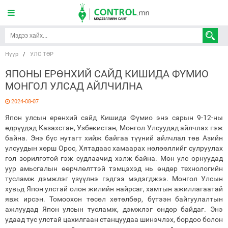
Нүүр
/
УЛС ТӨР
ЯПОНЫ ЕРӨНХИЙ САЙД КИШИДА ФҮМИО
МОНГОЛ УЛСАД АЙЛЧИЛНА
2024-08-07
Япон улсын ерөнхий сайд Кишида Фүмио энэ сарын 9-12-ны
өдрүүдэд Казахстан, Узбекистан, Монгол Улсуудад айлчлах гэж
байна. Энэ бүс нутагт хийж байгаа түүний айлчлал төв Азийн
улсуудын хөрш Орос, Хятадаас хамаарах нөлөөллийг сулруулах
гол зорилготой гэж судлаачид хэлж байна. Мөн улс орнуудад
уур амьсгалын өөрчлөлттэй тэмцэхэд нь өндөр технологийн
тусламж дэмжлэг үзүүлнэ гэдгээ мэдэгджээ. Монгол Улсын
хувьд Япон улстай олон жилийн найрсаг, хамтын ажиллагаатай
явж ирсэн. Томоохон төсөл хөтөлбөр, бүтээн байгуулалтын
ажлуудад Япон улсын тусламж, дэмжлэг өндөр байдаг. Энэ
удаад тус улстай цахилгаан станцуудаа шинэчлэх, бордоо болон