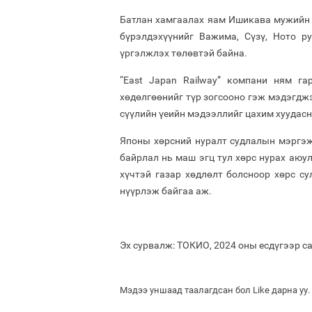
Батлан ​​хамгаалах яам Ишикава мужийн
бүрэлдэхүүнийг Важима, Сүзү, Ното р
үргэлжлэх төлөвтэй байна.
“East Japan Railway” компани ням г
хөдөлгөөнийг түр зогсооно гэж мэдэгдж
сүүлийн үеийн мэдээллийг цахим хуудасн
Японы хөрсний нуралт судлалын мэргэж
байрлал нь маш эгц тул хөрс нурах аюул
хүчтэй газар хөдлөлт болсноор хөрс су
нүүрлэж байгаа аж.
Эх сурвалж: ТОКИО, 2024 оны есдүгээр с
Мэдээ уншаад таалагдсан бол Like дарна уу.