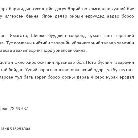
 эрх баригчдын хүсэлтийн дагуу Өөрийгөө хамгаалах хүчний бие
уу илгээсэн байна. Япон даяар ойрын өдрүүдэд аадар бороо
арагт Ямагата, Шинжо буудлын хооронд суман галт тэрэгний
ээ. Тус компани нийтийн тээврийн үйлчилгээний талаар хамгийн
аасаа авахыг зорчигчдод уриалсан байна.
илтэн Охно Хироюкигийн ярьснаар бол, Ното бүсийн газарзүйн
тай байдаг. Үүний зэрэгцээ шинэ оны эхний өдөр тус бүс нутагт
ларсан тул бага зэрэг бороо орсны дараа ч хөрс нурах эрсдэл
арын 22 /NHK/
 Танд баярлалаа