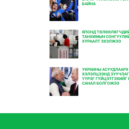
БАЙНА
ЯПОНД ТӨЛӨӨЛӨГЧДИ
ТАНХИМЫН СОНГУУЛИ
ХУРААЛТ ЭХЭЛЖЭЭ
УКРАИНЫ АСУУДЛААРХ
ХЭЛЭЛЦЭЭНД ЗУУЧЛА
ҮҮРЭГ ГҮЙЦЭТГЭХИЙГ
САНАЛ БОЛГОЖЭЭ