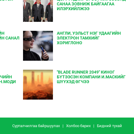
САНАА ЗОВНИЖ БАЙГААГАА
ИЛЭРХИЙЛЖЭЭ
ЙН
АНГЛИ, УЭЛЬСТ НЭГ УДААГИЙН
ЙН САНАЛ
ЭЛЕКТРОН ТАМХИЙГ
ХОРИГЛОНО
"BLADE RUNNER 2049" КИНОГ
ГЧИЙН
БҮТЭЭСЭН КОМПАНИ И.МАСКИЙГ
 Н.МОДИ
ШҮҮХЭД ӨГЧЭЭ
Сурталчилгаа байршуулах
|
Холбоо барих
|
Бидний тухай