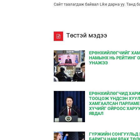
Сайт таалагдаж байвал Like дарна уу. Танд 
Төстэй мэдээ
ЕРӨНХИЙЛӨГЧИЙГ ХА
НАМЫНХ НЬ РЕЙТИНГ 
УНАЖЭЭ
ЕРӨНХИЙЛӨГЧИД ХАР
ТООЦОЖ ҮНДСЭН ХУУ
ХАМГААЛСАН ПАРЛАМ
ХҮЧИЙГ ОЙРООС ХАРУ
ЯВДАЛ
ГҮРЖИЙН СОНГУУЛЬД 
БАРИГЧ НАМ ЯЛАХ ТӨ