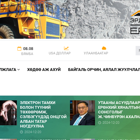
08.08
USA ДОЛЛАР
УЛААНБААТАР
БЯМБА
АЛЖЛАГА
ХӨДӨӨ АЖ АХУЙ
БАЙГАЛЬ ОРЧИН, АЯЛАЛ ЖУУЛЧЛА
ЭЛЕКТРОН ТАМХИ
УТААНЫ АСУУДЛААР
БОЛОН ТҮҮНИЙ
ЕРӨНХИЙ ХЯНАЛТЫН
ТӨХӨӨРӨМЖ,
СОНСГОЛЫГ
СЭЛБЭГҮҮДЭД ОНЦГОЙ
Ж.ЧИНБҮРЭН АХАЛН
АЛБАН ТАТАР
2024-12-20
НОГДУУЛНА
2024-12-20