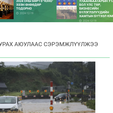
2024 ОНЫ БӨРТЭ ЧОНО"
УЛААНБААТАРЫН УТ
ЭЗЭН ӨНӨӨДӨР
БОЛ УЛС ТӨР,
ТОДОРНО
БИЗНЕСИЙН
БҮЛЭГЛЭЛҮҮДИЙН
2024-12-19
ХАМТЫН БҮТЭЭЛ ЮМ
2024-12-19
НУРАХ АЮУЛААС СЭРЭМЖЛҮҮЛЖЭЭ