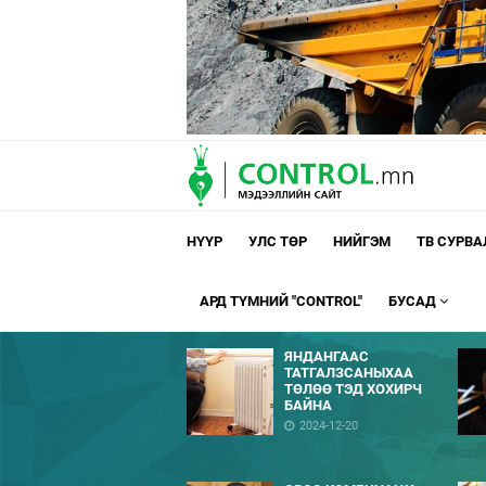
НҮҮР
УЛС ТӨР
НИЙГЭМ
ТВ СУРВ
АРД ТҮМНИЙ "CONTROL"
БУСАД
ЯНДАНГААС
ТАТГАЛЗСАНЫХАА
ТӨЛӨӨ ТЭД ХОХИРЧ
БАЙНА
2024-12-20