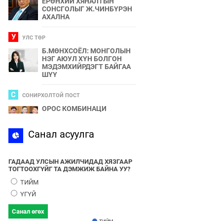
ЕРӨНХИЙ ХЯНАЛТЫН
СОНСГОЛЫГ Ж.ЧИНБҮРЭН
АХАЛНА
У
УЛС ТӨР
Б.МӨНХСОЁЛ: МОНГОЛЫН
НЭГ АЮУЛ ХҮН БОЛГОН
МЭДЭМХИЙРДЭГТ БАЙГАА
ШҮҮ
С
СОНИРХОЛТОЙ ПОСТ
ОРОС КОМБИНАЦИ
С
Санал асуулга
СПОРТ
2024 ОНЫ БӨРТЭ ЧОНО"
ЭЗЭН ӨНӨӨДӨР ТОДОРНО
ГАДААД УЛСЫН АЖИЛЧИДАД ХЯЗГААР
ТОГТООХГҮЙГ ТА ДЭМЖИЖ БАЙНА УУ?
У
УЛС ТӨР
ТИЙМ
УЛААНБААТАРЫН УТАА БОЛ
ҮГҮЙ
УЛС ТӨР, БИЗНЕСИЙН
БҮЛЭГЛЭЛҮҮДИЙН
Санал өгөх
ХАМТЫН БҮТЭЭЛ ЮМ
ТИЙМ