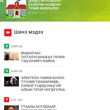
АА
ДУНД СУРГУУЛЬ РУУ
БҮЛЭГЛЭН ХАЛДСАН
ТУХАЙ ХЭЛЭЛЦЛЭЭ
2024-12-19
Шинэ мэдээ
Э
НИЙГЭМ
ЯНДАНГААС
ТАТГАЛЗСАНЫХАА ТӨЛӨӨ
ТЭД ХОХИРЧ БАЙНА
Э
НИЙГЭМ
ЭЛЕКТРОН ТАМХИ БОЛОН
ТҮҮНИЙ ТӨХӨӨРӨМЖ,
СЭЛБЭГҮҮДЭД ОНЦГОЙ
АЛБАН ТАТАР НОГДУУЛНА
У
УЛС ТӨР
УТААНЫ АСУУДЛААР