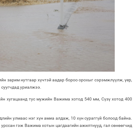
йн зарим нутгаар хүчтэй аадар бороо орохыг сэрэмжлүүлж, үер,
 суугчдад уриалжээ.
ийн хугацаанд тус мужийн Важима хотод 540 мм, Сүзү хотод 400
ийн улмаас нэг хүн амиа алдаж, 10 хүн сураггүй болоод байна.
 урссан гэж Важима хотын цагдаагийн ажилтнууд, гал сөнөөгчид