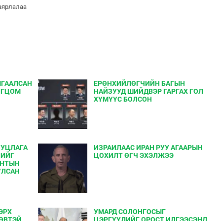
баярлалаа
МГААЛСАН
ЕРӨНХИЙЛӨГЧИЙН БАГЫН
ОГЦОМ
НАЙЗУУД ШИЙДВЭР ГАРГАХ ГОЛ
ХҮМҮҮС БОЛСОН
ИУЦЛАГА
ИЗРАИЛААС ИРАН РУУ АГААРЫН
ЛИЙГ
ЦОХИЛТ ӨГЧ ЭХЭЛЖЭЭ
ЕНТЫН
УЛСАН
ЭРХ
УМАРД СОЛОНГОСЫГ
ЛӨВТЭЙ
ЦЭРГҮҮДИЙГ ОРОСТ ИЛГЭЭСЭНД