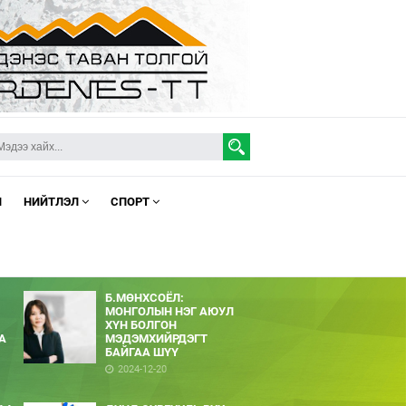
Л
НИЙТЛЭЛ
СПОРТ
Б.МӨНХСОЁЛ:
МОНГОЛЫН НЭГ АЮУЛ
ХҮН БОЛГОН
А
МЭДЭМХИЙРДЭГТ
БАЙГАА ШҮҮ
2024-12-20