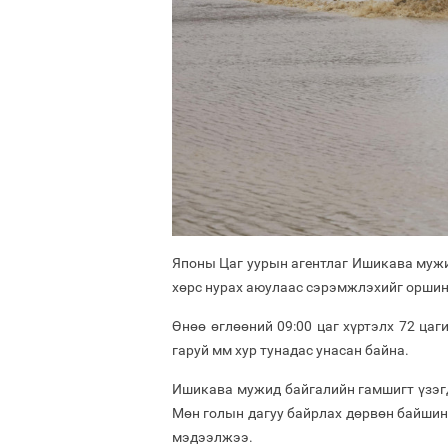
Японы Цаг уурын агентлаг Ишикава мужи
хөрс нурах аюулаас сэрэмжлэхийг оршин
Өнөө өглөөний 09:00 цаг хүртэлх 72 цаг
гаруй мм хур тунадас унасан байна.
Ишикава мужид байгалийн гамшигт үзэгдл
Мөн голын дагуу байрлах дөрвөн байшин
мэдээлжээ.