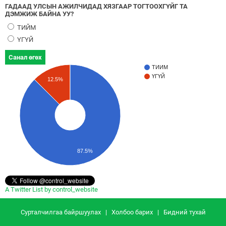
ГАДААД УЛСЫН АЖИЛЧИДАД ХЯЗГААР ТОГТООХГҮЙГ ТА
ДЭМЖИЖ БАЙНА УУ?
ТИЙМ
ҮГҮЙ
Санал өгөх
ТИЙМ
ҮГҮЙ
12.5%
87.5%
A Twitter List by control_website
Сурталчилгаа байршуулах
|
Холбоо барих
|
Бидний тухай