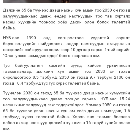
Дэлхийн 65 ба түүнээс дээш насны хүн амын тоо 2030 он гэхэд
залуучуудынхаас давж, өндөр настнуудын тоо тав хүртэлх
насны хүүхдийн тооноос хоёр дахин олон болох төлөвтэй
байна.
НҮБ-аас 1990 онд хөгшрөлтөөс үүдэлтэй сорилт
бэрхшээлүүдийг шийдвэрлэх, өндөр настнуудын амьдралын
нөхцөлийг сайжруулах зорилгоор 10 дугаар сарын 1-ний өдрийг
“Олон улсын ахмадын өдөр” болгон зарласан юм.
Тус байгууллагын хамгийн сүүлд хийсэн урьдчилсан
таамаглалаар, дэлхийн хүн амын тоо 2030 он гэхэд
ойролцоогоор 8.5 тэрбумд, 2050 он гэхэд 9.7 тэрбум, 2100 он
гэхэд 10.4 тэрбумд тус тус хүрэх төлөвтэй байна.
Түүнчлэн 2030 он гэхэд 65 ба түүнээс дээш насны хүмүүсийн
тоо залуучуудынхаас давах тооцоо гарчээ. НҮБ-аас 15-24
насныхныг залуучууд гэж тодорхойлдог. Улмаар 2050 он гэхэд
65 ба түүнээс дээш насны хүн ам хоёр дахин нэмэгдэж, 1.6
тэрбумд хүрэх төлөвтэй байна. Хэрэв энэ таамаг биеллээ
олбол ахмад настнууд дэлхийн хүн амын 16 гаруй хувийг эзлэх
юм.