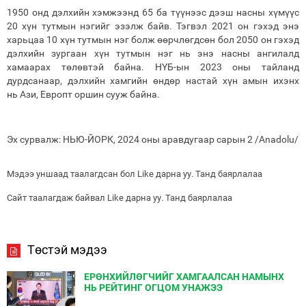
1950 онд дэлхийн хэмжээнд 65 ба түүнээс дээш насны хүмүүс
20 хүн тутмын нэгийг эзэлж байв. Тэгвэл 2021 он гэхэд энэ
харьцаа 10 хүн тутмын нэг болж өөрчлөгдсөн бол 2050 он гэхэд
дэлхийн зургаан хүн тутмын нэг нь энэ насны ангилалд
хамаарах төлөвтэй байна. НҮБ-ын 2023 оны тайланд
дурдсанаар, дэлхийн хамгийн өндөр настай хүн амын ихэнх
нь Ази, Европт оршин сууж байна.
Эх сурвалж: НЬЮ-ЙОРК, 2024 оны аравдугаар сарын 2 /Anadolu/
Мэдээ уншаад таалагдсан бол Like дарна уу. Танд баярлалаа
Сайт таалагдаж байвал Like дарна уу. Танд баярлалаа
Төстэй мэдээ
ЕРӨНХИЙЛӨГЧИЙГ ХАМГААЛСАН НАМЫНХ
НЬ РЕЙТИНГ ОГЦОМ УНАЖЭЭ