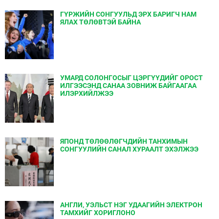
ГҮРЖИЙН СОНГУУЛЬД ЭРХ БАРИГЧ НАМ
ЯЛАХ ТӨЛӨВТЭЙ БАЙНА
УМАРД СОЛОНГОСЫГ ЦЭРГҮҮДИЙГ ОРОСТ
ИЛГЭЭСЭНД САНАА ЗОВНИЖ БАЙГААГАА
ИЛЭРХИЙЛЖЭЭ
ЯПОНД ТӨЛӨӨЛӨГЧДИЙН ТАНХИМЫН
СОНГУУЛИЙН САНАЛ ХУРААЛТ ЭХЭЛЖЭЭ
АНГЛИ, УЭЛЬСТ НЭГ УДААГИЙН ЭЛЕКТРОН
ТАМХИЙГ ХОРИГЛОНО