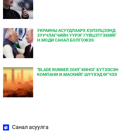
УКРАИНЫ АСУУДЛААРХ ХЭЛЭЛЦЭЭНД
ЗУУЧЛАГЧИЙН ҮҮРЭГ ГҮЙЦЭТГЭХИЙГ
Н.МОДИ САНАЛ БОЛГОЖЭЭ
"BLADE RUNNER 2049" КИНОГ БҮТЭЭСЭН
КОМПАНИ И.МАСКИЙГ ШҮҮХЭД ӨГЧЭЭ
Санал асуулга