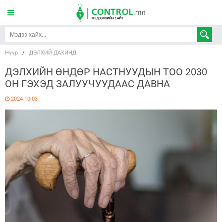
Нүүр
/
ДЭЛХИЙ ДАХИНД
ДЭЛХИЙН ӨНДӨР НАСТНУУДЫН ТОО 2030
ОН ГЭХЭД ЗАЛУУЧУУДААС ДАВНА
2024-10-03