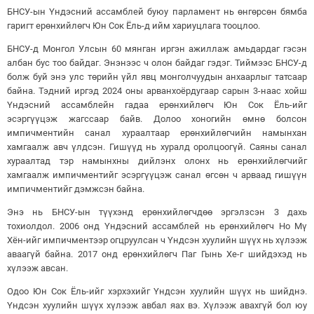
БНСУ-ын Үндэсний ассамблей буюу парламент нь өнгөрсөн бямба
гаригт ерөнхийлөгч Юн Сок Ёль-д ийм хариуцлага тооцлоо.
БНСУ-д Монгол Улсын 60 мянган иргэн ажиллаж амьдардаг гэсэн
албан бус тоо байдаг. Энэнээс ч олон байдаг гэдэг. Тиймээс БНСУ-д
болж буй энэ улс төрийн үйл явц монголчуудын анхаарлыг татсаар
байна. Тэдний иргэд 2024 оны арванхоёрдугаар сарын 3-наас хойш
Үндэсний ассамблейн гадаа ерөнхийлөгч Юн Сок Ёль-ийг
эсэргүүцэж жагссаар байв. Долоо хоногийн өмнө болсон
импичментийн санал хураалтаар ерөнхийлөгчийн намынхан
хамгаалж авч үлдсэн. Гишүүд нь хуралд оролцоогүй. Саяны санал
хураалтад тэр намынхны дийлэнх олонх нь ерөнхийлөгчийг
хамгаалж импичментийг эсэргүүцэж санал өгсөн ч арваад гишүүн
импичментийг дэмжсэн байна.
Энэ нь БНСУ-ын түүхэнд ерөнхийлөгчдөө эргэлзсэн 3 дахь
тохиолдол. 2006 онд Үндэсний ассамблей нь ерөнхийлөгч Но Мү
Хён-ийг импичментээр огцруулсан ч Үндсэн хуулийн шүүх нь хүлээж
аваагүй байна. 2017 онд ерөнхийлөгч Паг Гынь Хе-г шийдэхэд нь
хүлээж авсан.
Одоо Юн Сок Ёль-ийг хэрхэхийг Үндсэн хуулийн шүүх нь шийднэ.
Үндсэн хуулийн шүүх хүлээж авбал яах вэ. Хүлээж авахгүй бол юу