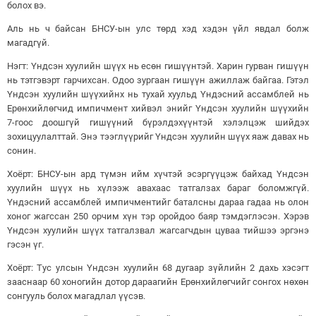
болох вэ.
Аль нь ч байсан БНСУ-ын улс төрд хэд хэдэн үйл явдал болж
магадгүй.
Нэгт: Үндсэн хуулийн шүүх нь есөн гишүүнтэй. Харин гурван гишүүн
нь тэтгэвэрт гарчихсан. Одоо зургаан гишүүн ажиллаж байгаа. Гэтэл
Үндсэн хуулийн шүүхийнх нь тухай хуульд Үндэсний ассамблей нь
Ерөнхийлөгчид импичмент хийвэл энийг Үндсэн хуулийн шүүхийн
7-гоос доошгүй гишүүний бүрэлдэхүүнтэй хэлэлцэж шийдэх
зохицуулалттай. Энэ тээглүүрийг Үндсэн хуулийн шүүх яаж давах нь
сонин.
Хоёрт: БНСУ-ын ард түмэн ийм хүчтэй эсэргүүцэж байхад Үндсэн
хуулийн шүүх нь хүлээж авахаас татгалзах бараг боломжгүй.
Үндэсний ассамблей импичментийг баталсны дараа гадаа нь олон
хоног жагссан 250 орчим хүн тэр оройдоо баяр тэмдэглэсэн. Хэрэв
Үндсэн хуулийн шүүх татгалзвал жагсагчдын цуваа тийшээ эргэнэ
гэсэн үг.
Хоёрт: Тус улсын Үндсэн хуулийн 68 дугаар зүйлийн 2 дахь хэсэгт
зааснаар 60 хоногийн дотор дараагийн Ерөнхийлөгчийг сонгох нөхөн
сонгууль болох магадлал үүсэв.