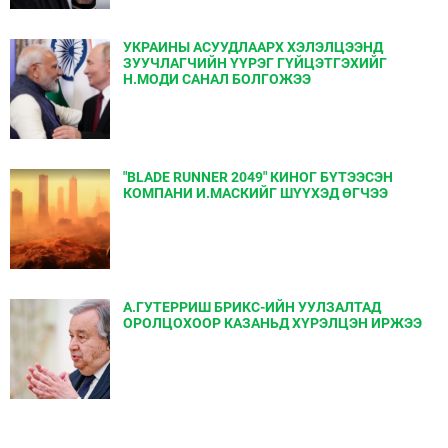
УКРАИНЫ АСУУДЛААРХ ХЭЛЭЛЦЭЭНД
ЗУУЧЛАГЧИЙН ҮҮРЭГ ГҮЙЦЭТГЭХИЙГ
Н.МОДИ САНАЛ БОЛГОЖЭЭ
"BLADE RUNNER 2049" КИНОГ БҮТЭЭСЭН
КОМПАНИ И.МАСКИЙГ ШҮҮХЭД ӨГЧЭЭ
А.ГУТЕРРИШ БРИКС-ИЙН УУЛЗАЛТАД
ОРОЛЦОХООР КАЗАНЬД ХҮРЭЛЦЭН ИРЖЭЭ