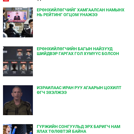
ЕРӨНХИЙЛӨГЧИЙГ ХАМГААЛСАН НАМЫНХ
НЬ РЕЙТИНГ ОГЦОМ УНАЖЭЭ
ЕРӨНХИЙЛӨГЧИЙН БАГЫН НАЙЗУУД
ШИЙДВЭР ГАРГАХ ГОЛ ХҮМҮҮС БОЛСОН
ИЗРАИЛААС ИРАН РУУ АГААРЫН ЦОХИЛТ
ӨГЧ ЭХЭЛЖЭЭ
ГҮРЖИЙН СОНГУУЛЬД ЭРХ БАРИГЧ НАМ
ЯЛАХ ТӨЛӨВТЭЙ БАЙНА