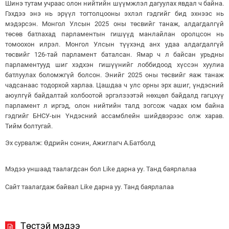
Шинэ тутам учраас олон нийтийн шүүмжлэл дагуулах явдал ч байна.
Гэхдээ энэ нь эрүүл тогтолцооны эхлэл гэдгийг бид эхнээс нь
мэдэрсэн. Монгол Улсын 2025 оны төсвийг танаж, алдагдалгүй
төсөв батлахад парламентын гишүүд манлайлан оролцсон нь
томоохон илрэл. Монгол Улсын түүхэнд анх удаа алдагдалгүй
төсвийг 126-тай парламент баталсан. Ямар ч л байсан урьдны
парламентууд шиг хэдхэн гишүүнийг лоббидоод хүссэн хуулиа
батлуулах боломжгүй болсон. Энийг 2025 оны төсвийг яаж танаж
чадсанаас тодорхой харлаа. Цашдаа ч улс орны эрх ашиг, үндэсний
аюулгүй байдалтай холбоотой эргэлзээтэй нөхцөл байдалд гагцхүү
парламент л иргэд, олон нийтийн талд зогсож чадах юм байна
гэдгийг БНСУ-ын Үндэсний ассамблейн шийдвэрээс олж харав.
Тийм болтугай.
Эх сурвалж: Өдрийн сонин, Ажиглагч А.Батболд
Мэдээ уншаад таалагдсан бол Like дарна уу. Танд баярлалаа
Сайт таалагдаж байвал Like дарна уу. Танд баярлалаа
Төстэй мэдээ