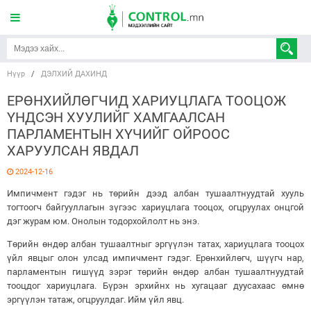
Нүүр
/
ДЭЛХИЙ ДАХИНД
ЕРӨНХИЙЛӨГЧИД ХАРИУЦЛАГА ТООЦОЖ
ҮНДСЭН ХУУЛИЙГ ХАМГААЛСАН
ПАРЛАМЕНТЫН ХҮЧИЙГ ОЙРООС
ХАРУУЛСАН ЯВДАЛ
2024-12-16
Импичмент гэдэг нь төрийн дээд албан тушаалтнуудтай хууль
тогтоогч байгууллагын зүгээс хариуцлага тооцох, огцруулах онцгой
дэг журам юм. Онолын тодорхойлолт нь энэ.
Төрийн өндөр албан тушаалтныг эргүүлэн татах, хариуцлага тооцох
үйл явцыг олон улсад импичмент гэдэг. Ерөнхийлөгч, шүүгч нар,
парламентын гишүүд зэрэг төрийн өндөр албан тушаалтнуудтай
тооцдог хариуцлага. Бүрэн эрхийнх нь хугацааг дуусахаас өмнө
эргүүлэн татаж, огцруулдаг. Ийм үйл явц.