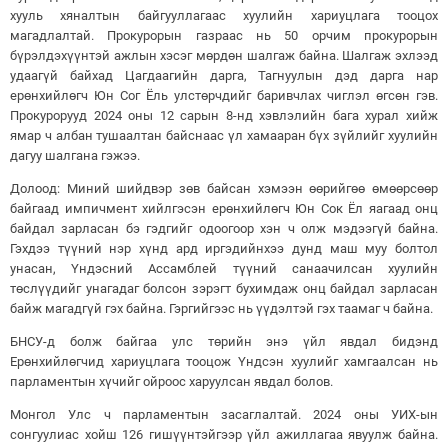
хууль хяналтын байгууллагаас хуулийн хариуцлага тооцох
магадлалтай. Прокурорын газраас нь 50 орчим прокурорын
бүрэлдэхүүнтэй ажлын хэсэг мөрдөн шалгаж байна. Шалгаж эхлээд
удаагүй байхад Цагдаагийн дарга, Тагнуулын дэд дарга нар
ерөнхийлөгч Юн Сог Ёль улстөрчдийг баривчлах чиглэл өгсөн гэв.
Прокурорууд 2024 оны 12 сарын 8-нд хэвлэлийн бага хурал хийж
ямар ч албан тушаалтан байснаас үл хамааран бүх зүйлийг хуулийн
дагуу шалгана гэжээ.
Долоод: Миний шийдвэр зөв байсан хэмээн өөрийгөө өмөөрсөөр
байгаад импичмент хийлгэсэн ерөнхийлөгч Юн Сок Ёл яагаад онц
байдал зарласан бэ гэдгийг одоогоор хэн ч олж мэдээгүй байна.
Гэхдээ түүний нэр хүнд ард иргэдийнхээ дунд маш муу болтол
унасан, Үндэсний Ассамблей түүний санаачилсан хуулийн
төслүүдийг унагадаг болсон зэрэгт бухимдаж онц байдал зарласан
байж магадгүй гэх байна. Гэргийгээс нь үүдэлтэй гэх таамаг ч байна.
БНСУ-д болж байгаа улс төрийн энэ үйл явдал бидэнд
Ерөнхийлөгчид хариуцлага тооцож Үндсэн хуулийг хамгаалсан нь
парламентын хүчийг ойроос харуулсан явдал болов.
Монгол Улс ч парламентын засаглалтай. 2024 оны УИХ-ын
сонгуулиас хойш 126 гишүүнтэйгээр үйл ажиллагаа явуулж байна.