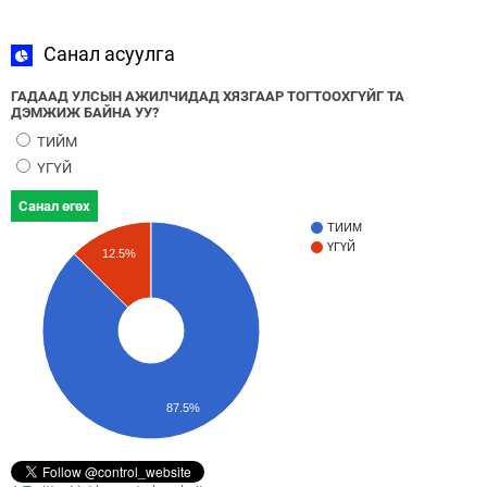
Санал асуулга
ГАДААД УЛСЫН АЖИЛЧИДАД ХЯЗГААР ТОГТООХГҮЙГ ТА
ДЭМЖИЖ БАЙНА УУ?
ТИЙМ
ҮГҮЙ
Санал өгөх
ТИЙМ
ҮГҮЙ
12.5%
87.5%