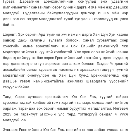
Гуравт: Дараагийн Ерөнхийлөгчийн сонгуульд энэ удаагийн
импичментийг санаачлагч сөрөг хүчний дарга И Жэ Мён нэр дэвшиж
магадгүй. Судалгааны байгууллагуудын дүнгээр И Жэ Мён нэр
дэвшвэл сонгогдох магадлалтай тухай тус улсын хэвлэлүүд онцолж
байна.
Дөрөвт: Эрх баригч Ард түмний хүч намын дарга Хан Дун Хун хадны
завсар дахь халиуны зулзага болсон. Санал хураалтаас хоёр
хоногийн өмнө ерөнхийлөгч Юн Сок Ёль-ийг дэмжихгүй гэж
мэдэгдэл хийсэн нь үүнтэй холбоотой. Улс орон олон нийтийн санаа
бодолд нийцүүлж бас өөрөө Ерөнхийлөгчийн онгойн үлдсэн суудалд
нэр дэвшихэд энэ тун зоримог зөв алхам болсон. Гэхдээ Үндэсний
ассамблейн санал хураалтад намынх нь арваадхан гишүүн түүний
мэдэгдлийг биелүүлсэн нь Хан Дун Хун-д Ерөнхийлөгчид нэр
дэвшье гэвэл намынхантайгаа ажиллах шаардлага үүссэнийг
харуулж байна.
Тавд: Сөрөг хүчнээс ерөнхийлөгч Юн Сок Ёль, түүний тойрон
хүрээлэгчидтэй холбоотой гэмт хэргийн талаарх мэдээллийг нийтэд
зарлаж, тэрэндээ эрх баригч намыг буруутгах магадлалтай. Ингэвэл
2025 он гарангуут БНСУ-ын улс төрд тогтворгүй байдал ч үүсч
магадгүй юм.
Зургаад: Ерөнхийлөгч Юн Сог Ёль, цэргийн өндөр албан тушаалтанд