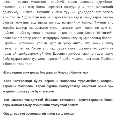
зөвхөн герман үндэстэн төдийгүй, европ даяараа дургүйцэж
эхэллээ. 2017 онд болох Германы сонгуульд Ангела Меркелийг
дэмжихгүй. Зөвхөн түүнийг ч биш түүний удирддаг, эрх баригч
Христосын Ардчилсан намыг ч дэмжихгүй гэдэг шийдвэрээ гаргаж
буйгаа германы ард иргэд ил тод илэрхийлж байна. Түүний улс
төрийн карьер эх орондоо нуран унахын хамт европын хамтын
нийгэмлэгийн хүрээнд ч ээлжит цохилтоо авлаа. Барак Обамагийн
зааварчилгаагаар европыг удирдах болсон түүнд Брюссельд болсон
Европын холбооны улсын хурлын үеэр Англи улс анхны хатуу
сануулгыг өглөө. Англи улс хэд хэдэн санал дэвшүүлж, үүнийгээ
нааштай шийдвэрлэхгүй бол Европын холбоог орхино гэдэг хатуу
байр суурин дээр тус улсын ерөнхий сайд Кэмерон зогслоо. Тэрбээр
4 болзол тавилаа :
-
Цагаачдын
асуудлаар
бие
даасан
бодлого
баримтлах
-
Евро интервенци
буюу
европын
холбооны
түрэмгийлэл
,
нэгдсэн
европын
холбооны
төрөл
бүрийн
байгууллагад
европын
орны
эрх
мэдлийг
шилжүүлж
буйг
зогсоох
-
Нэг
мөнгөн
тэмдэгттэй
байхаас
татгалзах
.
Фунтстерлинги
болон
евро
мөнгөн
тэмдэгтийг
ижил
статустай
болгох
-
Эрүүл
саруул
өрсөлдөөний
ижил
тэгш
нөхцөл