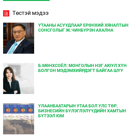
Төстэй мэдээ
УТААНЫ АСУУДЛААР ЕРӨНХИЙ ХЯНАЛТЫН
СОНСГОЛЫГ Ж.ЧИНБҮРЭН АХАЛНА
Б.МӨНХСОЁЛ: МОНГОЛЫН НЭГ АЮУЛ ХҮН
БОЛГОН МЭДЭМХИЙРДЭГТ БАЙГАА ШҮҮ
УЛААНБААТАРЫН УТАА БОЛ УЛС ТӨР,
БИЗНЕСИЙН БҮЛЭГЛЭЛҮҮДИЙН ХАМТЫН
БҮТЭЭЛ ЮМ