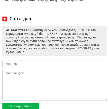
Сайт таалагдаж байвал Like дарна уу. Танд баярлалаа
Сэтгэгдэл
АНХААРУУЛГА : Уншигчдын бичсэн сэтгэгдэлд CONTROL.MN
хариуцлага хүлээхгүй болно. ХХЗХ-ны журмын дагуу зүй
зохисгүй зарим үг, хэллэгийг хязгаарласан тул ТА сэтгэгдэл
бичихдээ хууль зүйн болон ёс суртахууны хэм хэмжээг
хүндэтгэнэ үү. Хэм хэмжээг зөрчсөн сэтгэгдлийг админ устгах
эрхтэй. Сэтгэгдэлтэй холбоотой санал гомдлыг 77008912 утсаар
хүлээн авна