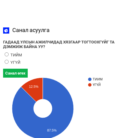
Санал асуулга
ГАДААД УЛСЫН АЖИЛЧИДАД ХЯЗГААР ТОГТООХГҮЙГ ТА
ДЭМЖИЖ БАЙНА УУ?
ТИЙМ
ҮГҮЙ
Санал өгөх
ТИЙМ
ҮГҮЙ
12.5%
87.5%