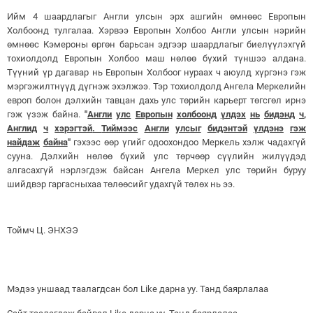
Ийм 4 шаардлагыг Англи улсын эрх ашгийн өмнөөс Европын
Холбоонд тулгалаа. Хэрвээ Европын Холбоо Англи улсын нэрийн
өмнөөс Кэмероны өргөн барьсан эдгээр шаардлагыг биелүүлэхгүй
тохиолдолд Европын Холбоо маш нөлөө бүхий түншээ алдана.
Түүний үр дагавар нь Европын Холбоог нураах ч аюулд хүргэнэ гэж
мэргэжилтнүүд дүгнэж эхэлжээ. Тэр тохиолдолд Ангела Меркелийн
европ болон дэлхийн тавцан дахь улс төрийн карьерт төгсгөл ирнэ
гэж үзэж байна.
"
Англи
улс
Европын
холбоонд
үлдэх
нь
бидэнд
ч
,
Англид
ч
хэрэгтэй
.
Тиймээс
Англи
улсыг
бидэнтэй
үлдэнэ
гэж
найдаж
байна
"
гэхээс өөр үгийг одоохондоо Меркель хэлж чадахгүй
сууна. Дэлхийн нөлөө бүхий улс төрчөөр сүүлийн жилүүдэд
алгасахгүй нэрлэгдэж байсан Ангела Меркел улс төрийн буруу
шийдвэр гаргасныхаа төлөөсийг удахгүй төлөх нь ээ.
Тоймч Ц. ЭНХЭЭ
Мэдээ уншаад таалагдсан бол Like дарна уу. Танд баярлалаа