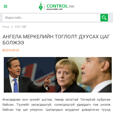
Нүүр
/
УЛС ТӨР
АНГЕЛА МЕРКЕЛИЙН ТОГЛОЛТ ДУУСАХ ЦАГ
БОЛЖЭЭ
2016-02-22
Өчигдөрхөн энэ хүнийг шүтэж, төмөр хатагтай Тэтчертэй зүйрлэж
байсан. Түүнийг халагдашгүй, солигдошгүй удирдагч гэж үнэлж
байсан тэр цаг улирчээ. Цагаачдын асуудлыг дэвэргэсэн түүнд