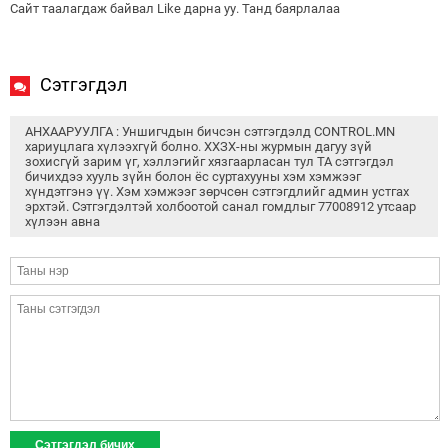
Сайт таалагдаж байвал Like дарна уу. Танд баярлалаа
Сэтгэгдэл
АНХААРУУЛГА : Уншигчдын бичсэн сэтгэгдэлд CONTROL.MN
хариуцлага хүлээхгүй болно. ХХЗХ-ны журмын дагуу зүй
зохисгүй зарим үг, хэллэгийг хязгаарласан тул ТА сэтгэгдэл
бичихдээ хууль зүйн болон ёс суртахууны хэм хэмжээг
хүндэтгэнэ үү. Хэм хэмжээг зөрчсөн сэтгэгдлийг админ устгах
эрхтэй. Сэтгэгдэлтэй холбоотой санал гомдлыг 77008912 утсаар
хүлээн авна