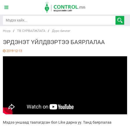
Нүүр
/
ТВ СУРВАЛЖЛАГА
/
Дүрс бичлэг
ЭРДЭНЭТ ҮЙЛДВЭРТЭЭ БАЯРЛАЛАА
2019-12-13
Мэдээ уншаад таалагдсан бол Like дарна уу. Танд баярлалаа