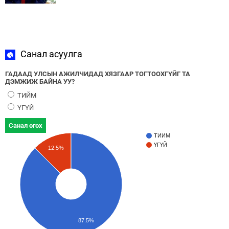
Санал асуулга
ГАДААД УЛСЫН АЖИЛЧИДАД ХЯЗГААР ТОГТООХГҮЙГ ТА
ДЭМЖИЖ БАЙНА УУ?
ТИЙМ
ҮГҮЙ
Санал өгөх
ТИЙМ
ҮГҮЙ
12.5%
87.5%