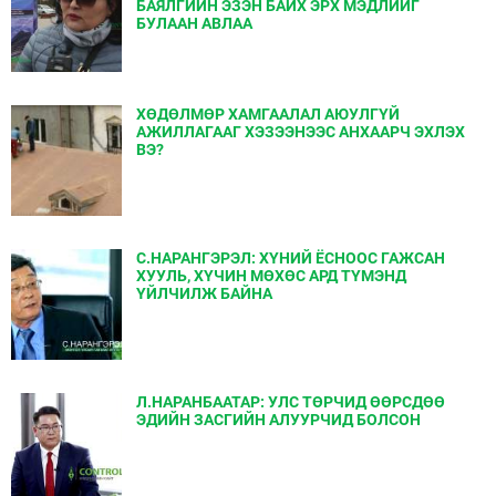
БАЯЛГИЙН ЭЗЭН БАЙХ ЭРХ МЭДЛИЙГ
БУЛААН АВЛАА
ХӨДӨЛМӨР ХАМГААЛАЛ АЮУЛГҮЙ
АЖИЛЛАГААГ ХЭЗЭЭНЭЭС АНХААРЧ ЭХЛЭХ
ВЭ?
С.НАРАНГЭРЭЛ: ХҮНИЙ ЁСНООС ГАЖСАН
ХУУЛЬ, ХҮЧИН МӨХӨС АРД ТҮМЭНД
ҮЙЛЧИЛЖ БАЙНА
Л.НАРАНБААТАР: УЛС ТӨРЧИД ӨӨРСДӨӨ
ЭДИЙН ЗАСГИЙН АЛУУРЧИД БОЛСОН