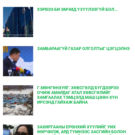
ХЭРВЭЭ БИ ЭМЧИД ҮЗҮҮЛЭЭГҮЙ БОЛ...
ЗАМБАРААГҮЙ ГАЗАР ОЛГОЛТЫГ ЦЭГЦЭЛНЭ
Г.МӨНГӨНХУЯГ: ХӨВСГӨЛД БҮГДЭЭРЭЭ
ОЧИЖ АМАРДАГ АТАЛ ХӨВСГӨЛИЙГ
ХАМГААЛАХ ТЭМЦЭЛД МАШ ЦӨӨН ХҮН
ИРСЭНД ГАЙХАЖ БАЙНА
ЗАХИРГААНЫ ЕРӨНХИЙ ХУУЛИЙГ УИХ
ӨӨРЧИЛЖ, АРД ТҮМНЭЭС ЗАСГИЙН БОЛОН