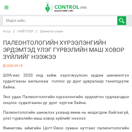
Нүүр
/
НИЙТЛЭЛ
/
Шинжлэх ухаан
ПАЛЕОНТОЛОГИЙН ХҮРЭЭЛЭНГИЙН
ЭРДЭМТЭД ҮЛЭГ ГҮРВЭЛИЙН МАШ ХОВОР
ЗҮЙЛИЙГ НЭЭЖЭЭ
2020-09-18
ШУА-иас 2020 онд хийж хэрэгжүүлсэн эрдэм шинжилгээ
судалгааны ажлынхаа голлох үр дүнг цувралаар танилцуулж
байна.
Энэ удаа Палеонтологийн хүрээлэнгийн эрдэмтэн судлаачдын
онцлох судалгааны үр дүнг хүргэж байна.
Палеонтологийн шинжлэх ухаанд өмнө нь мэдэгдэж байгаагүй,
үлэг гүрвэлийн маш ховор зүйлийг нээлээ
Өмнөговь аймгийн Цогт-Овоо сумын нутгаас палеонтологийн