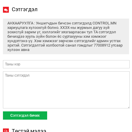
Сэтгэгдэл
АНХААРУУЛГА : Уншигчдын бичсэн сэтгэгдэлд CONTROL.MN
хариуцлага хүлээхгүй болно. ХХЗХ-ны журмын дагуу зүй
зохисгүй зарим үг, хэллэгийг хязгаарласан тул ТА сэтгэгдэл
бичихдээ хууль зүйн болон ёс суртахууны хэм хэмжээг
хүндэтгэнэ үү. Хэм хэмжээг зөрчсөн сэтгэгдлийг админ устгах
эрхтэй. Сэтгэгдэлтэй холбоотой санал гомдлыг 77008912 утсаар
хүлээн авна
Төстэй мэдээ