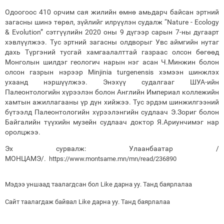
Одоогоос 410 орчим сая жилийн өмнө амьдарч байсан эртний
загасны шинэ төрөл, зүйлийг илрүүлэн судалж “Nature - Ecology
& Evolution” сэтгүүлийн 2020 оны 9 дүгээр сарын 7-ны дугаарт
хэвлүүлжээ. Тус эртний загасны олдворыг Увс аймгийн нутаг
дахь Түргэний тусгай хамгаалалттай газраас олсон бөгөөд
Монголын шилдэг геологич нарын нэг асан Ч.Минжин болон
олсон газрын нэрээр Minjinia turgenensis хэмээн шинжлэх
ухаанд нэршүүлжээ. Энэхүү судалгааг ШУА-ийн
Палеонтологийн хүрээлэн болон Английн Империал коллежийн
хамтын ажиллагааны үр дүн хийжээ. Тус эрдэм шинжилгээний
бүтээлд Палеонтологийн хүрээлэнгийн судлаач Э.Зориг болон
Байгалийн түүхийн музейн судлаач доктор Я.Ариунчимэг нар
оролцжээ.
Эх сурвалж: Улаанбаатар /
МОНЦАМЭ/.
https://www.montsame.mn/mn/read/236890
Мэдээ уншаад таалагдсан бол Like дарна уу. Танд баярлалаа
Сайт таалагдаж байвал Like дарна уу. Танд баярлалаа