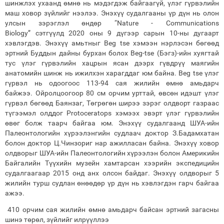
шинжлэх ухаанд өмнө нь мэдэгдэж байгаагүй, үлэг гүрвэлийн
маш ховор зүйлийг нээлээ. Энэхүү судалгааны үр дүн нь олон
улсын зэрэглэл өндөр “Nature - Communications
Biology” сэтгүүлд 2020 оны 9 дүгээр сарын 10-ны дугаарт
хэвлэгдэв. Энэхүү амьтныг Beg tse хэмээн нэрлэсэн бөгөөд
эртний Буддын дайны бурхан болох Beg-tse (Бэгз)-ийн хуягтай
тус үлэг гүрвэлийн хацрын ясан дээрх гүвдрүү маягийн
анатомийн шинж нь ижилхэн харагддаг юм байна. Beg tse үлэг
гүрвэл нь одоогоос 113-94 сая жилийн өмнө амьдарч
байжээ. Ойролцоогоор 80 см орчим урттай, өвсөн идэшт үлэг
гүрвэл бөгөөд Баянзаг, Төгрөгөн ширээ зэрэг олдворт газраас
түгээмэл олддог Protoceratops хэмээх эвэрт үлэг гүрвэлийн
өвөг болж таарч байгаа юм. Энэхүү судалгаанд ШУА-ийн
Палеонтологийн хүрээлэнгийн судлаач доктор З.Бадамхатан
болон доктор Ц.Чинзориг нар ажилласан байна. Энэхүү ховор
олдворыг ШУА-ийн Палеонтологийн хүрээлэн болон Америкийн
Байгалийн Түүхийн музейн хамтарсан хээрийн экспедицийн
судалгаагаар 2015 онд анх олсон байдаг. Энэхүү олдворыг 5
жилийн турш судлан өнөөдөр үр дүн нь хэвлэгдэн гарч байгаа
ажээ.
410 орчим сая жилийн өмнө амьдарч байсан эртний загасны
шинэ төрөл, зүйлийг илрүүллээ