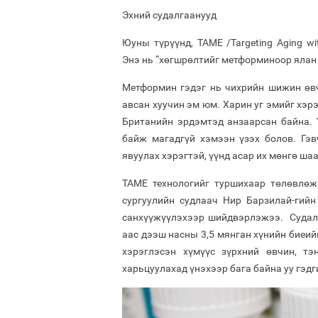
Эхний судалгаанууд
Юуны түрүүнд, TAME /Targeting Aging w
Энэ нь “хөгшрөлтийг метформиноор ялан 
Метформин гэдэг нь чихрийн шижин өв
авсан хуучин эм юм. Харин уг эмийг хэр
Британийн эрдэмтэд анзаарсан байна. 
байж магадгүй хэмээн үзэх болов. Гэ
явуулах хэрэгтэй, үүнд асар их мөнгө ша
ТАМЕ технологийг туршихаар төлөвлө
сургуулийн судлаач Нир Барзилай-гийн 
санхүүжүүлэхээр шийдвэрлэжээ. Судалг
аас дээш насны 3,5 мянган хүнийн биеий
хэрэглэсэн хүмүүс зүрхний өвчин, тэ
харьцуулахад үнэхээр бага байна уу гэд