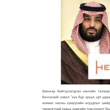
Шинээр байгуулагдсан сангийн талаар
бичсэнийг үзвэл “хүн бүр эрүүл, урт уд
ахимаг насны хүмүүсийн асуудлыг шийд
төрөлхтний хувьд хамгийн том сорилт бо