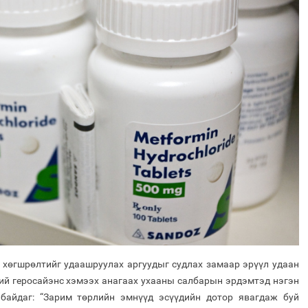
 хөгшрөлтийг удаашруулах аргуудыг судлах замаар эрүүл удаан
ий геросайэнс хэмээх анагаах ухааны салбарын эрдэмтэд нэгэн
байдаг: “Зарим төрлийн эмнүүд эсүүдийн дотор явагдаж буй