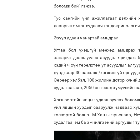
боломж бий” гэжээ.
Тус сангийн үйл ажиллагааг дэлхийн х
дааврын эмгэг судлаач /эндокринологич
Эрүүл удаан чанартай амьдрал
Угтаа бол үхэшгүй мөнхөд амьдрах т
чанарыг дээшлүүлэх асуудал яригдаж б
хэдий ч хүн төрөлхтөн уг асуудлыг алгу
дунджаар 30 насалж /хөгжингүй орнуудад
Өөрөөр хэлбэл, 100 жилийн дотор хүний 
судалгаагаар, 2050 он гэхэд хүмүүсийн н
Хөгшрөлтийн явцыг удаашруулах боломж 
үйл явцын хурдыг сааруулж чадваас хү
тэсвэртэй болно. М.Хан-ы ярьснаар, He
судалгаа, эм ба эмчилгээний аргуудыг т