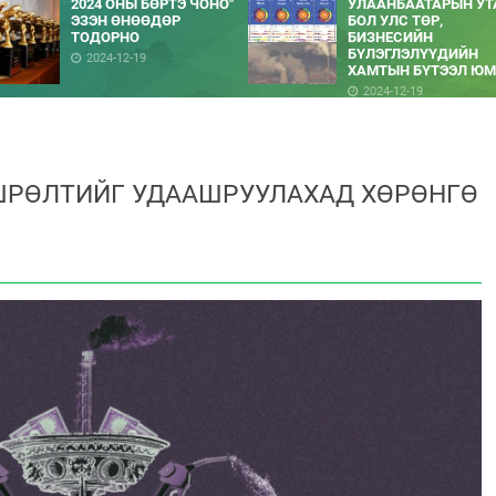
2024 ОНЫ БӨРТЭ ЧОНО"
УЛААНБААТАРЫН УТ
ЭЗЭН ӨНӨӨДӨР
БОЛ УЛС ТӨР,
ТОДОРНО
БИЗНЕСИЙН
БҮЛЭГЛЭЛҮҮДИЙН
2024-12-19
ХАМТЫН БҮТЭЭЛ ЮМ
2024-12-19
ШРӨЛТИЙГ УДААШРУУЛАХАД ХӨРӨНГӨ