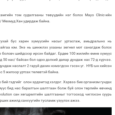
амгийн том судалгааны төвүүдийн нэг болох Mayo Cliniс-ийн
/ Мехмуд Хан удирдаж байна.
ухай бус харин хүмүүсийн насыг уртасгаж, амьдралынх нь
айгаа юм. Энэ нь шинжлэх ухааны зөгнөл мэт санагдаж болох
ур боловч шийдсээр ирсэн байдаг. Ердөө 100 жилийн өмнө хүмүүс
 50 нас/ байсан бол одоо дэлхий даяар дундаж нас 72-д хүрчээ.
дундаж наслалт 2 гаруй дахин нэмэгдсэн гэсэн үг. НҮБ-ын хийсэн
ас 5 жилээр уртсах төлөвтэй байна.
бий гэдгийг олон эрдэмтэд хэлдэг. Хэрвээ бие организм гундах
мүүс бид нас баралтын шалтгаан болж буй олон төрлийн өвчинд
volution сан хөгшрөлтийн шалтгааныг тогтооход чиглэсэн суурь
урших ажилд санхүүгийн тусламж үзүүлэх ажээ.