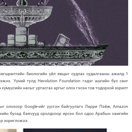
хөгшрөлтийн биологийн үйл явцыг судлах судалгааны ажилд 1
жээ. Үүний тулд Hevolution Foundation гэдэг ашгийн бус санг
 хүмүүсийн насыг уртасгах аргыг олох гэсэн тов тодорхой зорилт
ыг олохоор Google-ийг үүсгэн байгуулагч Ларри Пэйж, Amazon
хийн бусад баячууд оролдсоор ирсэн бол одоо Арабын хамгийн
ээр зоригложээ.