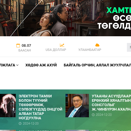
08.07
USA ДОЛЛАР
УЛААНБААТАР
БААСАН
АЛЖЛАГА
ХӨДӨӨ АЖ АХУЙ
БАЙГАЛЬ ОРЧИН, АЯЛАЛ ЖУУЛЧЛА
ЭЛЕКТРОН ТАМХИ
УТААНЫ АСУУДЛААР
БОЛОН ТҮҮНИЙ
ЕРӨНХИЙ ХЯНАЛТЫН
ТӨХӨӨРӨМЖ,
СОНСГОЛЫГ
СЭЛБЭГҮҮДЭД ОНЦГОЙ
Ж.ЧИНБҮРЭН АХАЛН
АЛБАН ТАТАР
2024-12-20
НОГДУУЛНА
2024-12-20