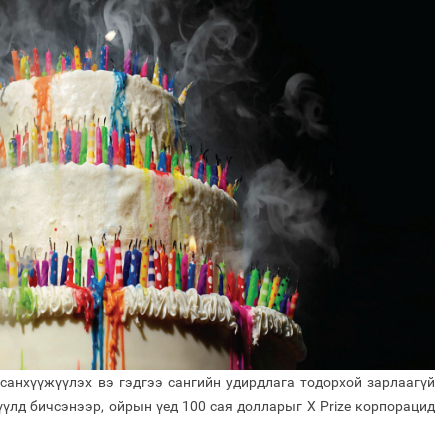
санхүүжүүлэх вэ гэдгээ сангийн удирдлага тодорхой зарлаагүй
гүүлд бичсэнээр, ойрын үед 100 сая долларыг X Prize корпорацид