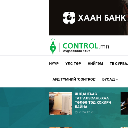
НҮҮР
УЛС ТӨР
НИЙГЭМ
ТВ СУРВ
АРД ТҮМНИЙ "CONTROL"
БУСАД
ЯНДАНГААС
ТАТГАЛЗСАНЫХАА
ТӨЛӨӨ ТЭД ХОХИРЧ
БАЙНА
2024-12-20