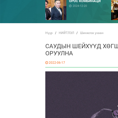
ОРОС КОМБИНАЦИ
2024-12-20
Нүүр
/
НИЙТЛЭЛ
/
Шинжлэх ухаан
САУДЫН ШЕЙХҮҮД ХӨГ
ОРУУЛНА
2022-06-17