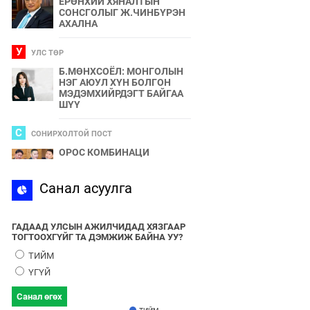
ЕРӨНХИЙ ХЯНАЛТЫН
СОНСГОЛЫГ Ж.ЧИНБҮРЭН
АХАЛНА
У
УЛС ТӨР
Б.МӨНХСОЁЛ: МОНГОЛЫН
НЭГ АЮУЛ ХҮН БОЛГОН
МЭДЭМХИЙРДЭГТ БАЙГАА
ШҮҮ
С
СОНИРХОЛТОЙ ПОСТ
ОРОС КОМБИНАЦИ
С
Санал асуулга
СПОРТ
2024 ОНЫ БӨРТЭ ЧОНО"
ЭЗЭН ӨНӨӨДӨР ТОДОРНО
ГАДААД УЛСЫН АЖИЛЧИДАД ХЯЗГААР
ТОГТООХГҮЙГ ТА ДЭМЖИЖ БАЙНА УУ?
У
УЛС ТӨР
ТИЙМ
УЛААНБААТАРЫН УТАА БОЛ
ҮГҮЙ
УЛС ТӨР, БИЗНЕСИЙН
БҮЛЭГЛЭЛҮҮДИЙН
Санал өгөх
ХАМТЫН БҮТЭЭЛ ЮМ
ТИЙМ