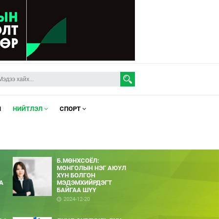
Л
НИЙТЛЭЛ
СПОРТ
Б.МӨНХСОЁЛ:
МОНГОЛЫН НЭГ АЮУЛ
ХҮН БОЛГОН
А
МЭДЭМХИЙРДЭГТ
БАЙГАА ШҮҮ
2024-12-20