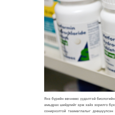
Янз бүрийн өвчнөөс үүдэлтэй биологийн
амьдрах шийдлийг эрж хайх зорилго бүх
сонирхолтой таамаглалыг дэвшүүлсэн 