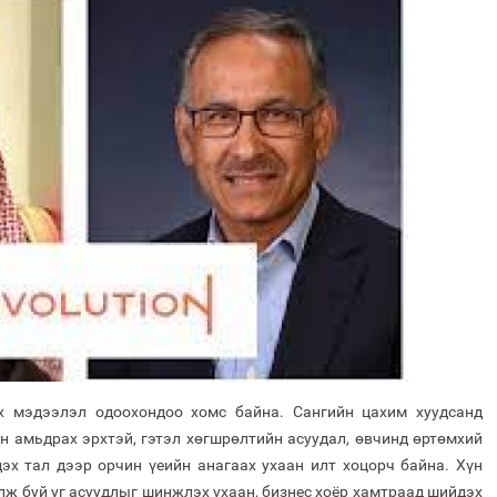
х мэдээлэл одоохондоо хомс байна. Сангийн цахим хуудсанд
аан амьдрах эрхтэй, гэтэл хөгшрөлтийн асуудал, өвчинд өртөмхий
эх тал дээр орчин үеийн анагаах ухаан илт хоцорч байна. Хүн
лж буй уг асуудлыг шинжлэх ухаан, бизнес хоёр хамтраад шийдэх