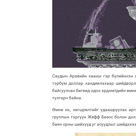
Саудын Аравийн хааны гэр бүлийнхэн 
тэрбум доллар хандивлахаар шийдвэрлэ
байгуулсан бөгөөд одоо эрдэмтдийн өмнө
тулгарч байна.
Өмнө нь, хөгшрөлтийг удаашруулах арг
группын тэргүүн Жефф Безос болон дэл
баян орны шейхүүд уг асуудлыг шийдэх