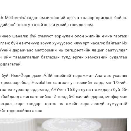
ith Metformin/ гэдэг эмчилгээний аргын талаар яригдаж байна.
дийлэх” гэсэн утгатай англи үгсийн товчлол юм.
чнөөр шаналж буй хүмүүст зориулан олон жилийн өмнө гаргаж
эглэж буй өвчтөнүүд эрүүл хүмүүсээс илүү урт насалж байгааг Их
Үүний дараачаас метформин нь хөгшрөлтийн явцыг саатуулдаг
вч ийм таамаглалыг батлахын тулд өргөн хэмжээний судалгаа
ардлагатай.
ж буй Нью-Йорк дахь А.Эйнштейний нэрэмжит Анагаах ухааны
ярьснаар бол, Hevolution сангаас уг төслийн зардлын 1/3-ийг
ааны хүрээнд эрдэмтэд АНУ-ын 16 бүс нутагт амьдарч буй 65-
н байдалд ажиглалт хийнэ. Ингээд 5-6 жилийн дараа, метформин
нэгрэл, хорт хавдарт өртөх нь эмийг хэрэглээгүй хүмүүстэй
гийг тодорхойлох ажээ.