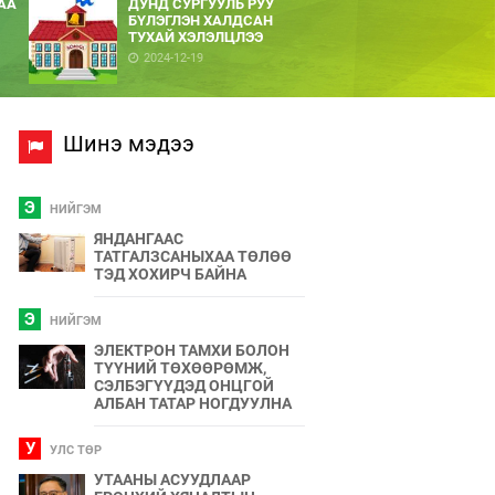
АА
ДУНД СУРГУУЛЬ РУУ
БҮЛЭГЛЭН ХАЛДСАН
ТУХАЙ ХЭЛЭЛЦЛЭЭ
2024-12-19
Шинэ мэдээ
Э
НИЙГЭМ
ЯНДАНГААС
ТАТГАЛЗСАНЫХАА ТӨЛӨӨ
ТЭД ХОХИРЧ БАЙНА
Э
НИЙГЭМ
ЭЛЕКТРОН ТАМХИ БОЛОН
ТҮҮНИЙ ТӨХӨӨРӨМЖ,
СЭЛБЭГҮҮДЭД ОНЦГОЙ
АЛБАН ТАТАР НОГДУУЛНА
У
УЛС ТӨР
УТААНЫ АСУУДЛААР