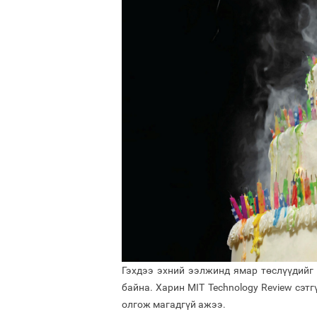
Гэхдээ эхний ээлжинд ямар төслүүдийг 
байна. Харин MIT Technology Review сэт
олгож магадгүй ажээ.