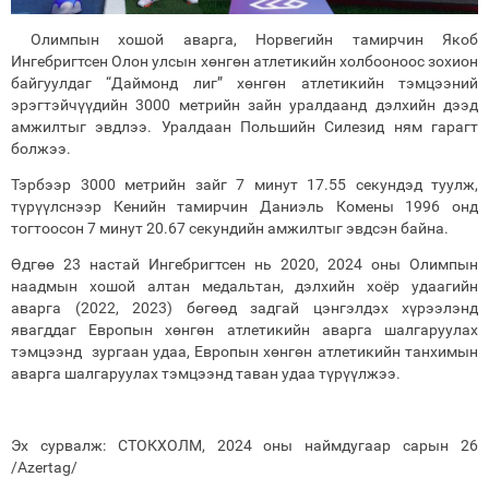
Олимпын хошой аварга, Норвегийн тамирчин Якоб
Ингебригтсен Олон улсын хөнгөн атлетикийн холбооноос зохион
байгуулдаг “Даймонд лиг” хөнгөн атлетикийн тэмцээний
эрэгтэйчүүдийн 3000 метрийн зайн уралдаанд дэлхийн дээд
амжилтыг эвдлээ. Уралдаан Польшийн Силезид ням гарагт
болжээ.
Тэрбээр 3000 метрийн зайг 7 минут 17.55 секундэд туулж,
түрүүлснээр Кенийн тамирчин Даниэль Комены 1996 онд
тогтоосон 7 минут 20.67 секундийн амжилтыг эвдсэн байна.
Өдгөө 23 настай Ингебригтсен нь 2020, 2024 оны Олимпын
наадмын хошой алтан медальтан, дэлхийн хоёр удаагийн
аварга (2022, 2023) бөгөөд задгай цэнгэлдэх хүрээлэнд
явагддаг Европын хөнгөн атлетикийн аварга шалгаруулах
тэмцээнд зургаан удаа, Европын хөнгөн атлетикийн танхимын
аварга шалгаруулах тэмцээнд таван удаа түрүүлжээ.
Эх сурвалж: СТОКХОЛМ, 2024 оны наймдугаар сарын 26
/Azertag/