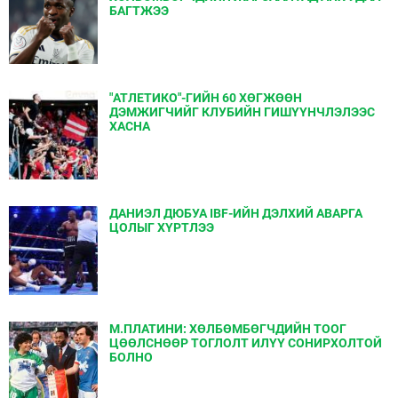
БАГТЖЭЭ
"АТЛЕТИКО"-ГИЙН 60 ХӨГЖӨӨН
ДЭМЖИГЧИЙГ КЛУБИЙН ГИШҮҮНЧЛЭЛЭЭС
ХАСНА
ДАНИЭЛ ДЮБУА IBF-ИЙН ДЭЛХИЙ АВАРГА
ЦОЛЫГ ХҮРТЛЭЭ
М.ПЛАТИНИ: ХӨЛБӨМБӨГЧДИЙН ТООГ
ЦӨӨЛСНӨӨР ТОГЛОЛТ ИЛҮҮ СОНИРХОЛТОЙ
БОЛНО