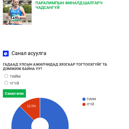
ПАРАЛИМПЫН ФИНАЛД ШАЛГАРЧ
ЧАДСАНГҮЙ
Санал асуулга
ГАДААД УЛСЫН АЖИЛЧИДАД ХЯЗГААР ТОГТООХГҮЙГ ТА
ДЭМЖИЖ БАЙНА УУ?
ТИЙМ
ҮГҮЙ
Санал өгөх
ТИЙМ
ҮГҮЙ
12.5%