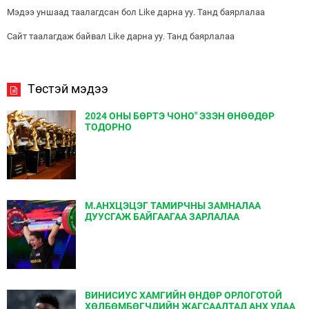
Мэдээ уншаад таалагдсан бол Like дарна уу. Танд баярлалаа
Сайт таалагдаж байвал Like дарна уу. Танд баярлалаа
Төстэй мэдээ
2024 ОНЫ БӨРТЭ ЧОНО" ЭЗЭН ӨНӨӨДӨР
ТОДОРНО
М.АНХЦЭЦЭГ ТАМИРЧНЫ ЗАМНАЛАА
ДУУСГАЖ БАЙГААГАА ЗАРЛАЛАА
ВИНИСИУС ХАМГИЙН ӨНДӨР ОРЛОГОТОЙ
ХӨЛБӨМБӨГЧДИЙН ЖАГСААЛТАД АНХ УДАА