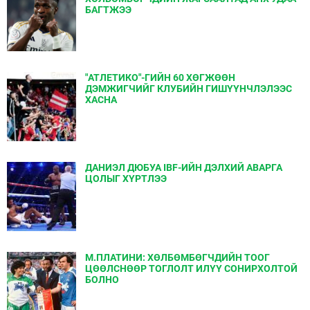
БАГТЖЭЭ
"АТЛЕТИКО"-ГИЙН 60 ХӨГЖӨӨН
ДЭМЖИГЧИЙГ КЛУБИЙН ГИШҮҮНЧЛЭЛЭЭС
ХАСНА
ДАНИЭЛ ДЮБУА IBF-ИЙН ДЭЛХИЙ АВАРГА
ЦОЛЫГ ХҮРТЛЭЭ
М.ПЛАТИНИ: ХӨЛБӨМБӨГЧДИЙН ТООГ
ЦӨӨЛСНӨӨР ТОГЛОЛТ ИЛҮҮ СОНИРХОЛТОЙ
БОЛНО