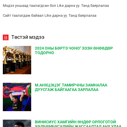
Мэдээ уншаад таалагдсан бол Like дарна уу. Танд баярлалаа
Сайт таалагдаж байвал Like дарна уу. Танд баярлалаа
Төстэй мэдээ
2024 ОНЫ БӨРТЭ ЧОНО" ЭЗЭН ӨНӨӨДӨР
ТОДОРНО
М.АНХЦЭЦЭГ ТАМИРЧНЫ ЗАМНАЛАА
ДУУСГАЖ БАЙГААГАА ЗАРЛАЛАА
ВИНИСИУС ХАМГИЙН ӨНДӨР ОРЛОГОТОЙ
ХӨЛБӨМБӨГЧДИЙН ЖАГСААЛТАД АНХ УДАА