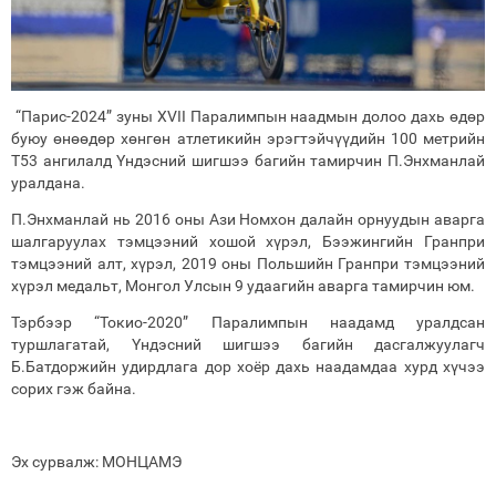
“Парис-2024” зуны XVII Паралимпын наадмын долоо дахь өдөр
буюу өнөөдөр хөнгөн атлетикийн эрэгтэйчүүдийн 100 метрийн
Т53 ангилалд Үндэсний шигшээ багийн тамирчин П.Энхманлай
уралдана.
П.Энхманлай нь 2016 оны Ази Номхон далайн орнуудын аварга
шалгаруулах тэмцээний хошой хүрэл, Бээжингийн Гранпри
тэмцээний алт, хүрэл, 2019 оны Польшийн Гранпри тэмцээний
хүрэл медальт, Монгол Улсын 9 удаагийн аварга тамирчин юм.
Тэрбээр “Токио-2020” Паралимпын наадамд уралдсан
туршлагатай, Үндэсний шигшээ багийн дасгалжуулагч
Б.Батдоржийн удирдлага дор хоёр дахь наадамдаа хурд хүчээ
сорих гэж байна.
Эх сурвалж: МОНЦАМЭ