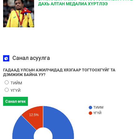
ДАХЬ АЛТАН МЕДАЛИА ХҮРТЛЭЭ
Санал асуулга
ГАДААД УЛСЫН АЖИЛЧИДАД ХЯЗГААР ТОГТООХГҮЙГ ТА
ДЭМЖИЖ БАЙНА УУ?
ТИЙМ
ҮГҮЙ
Санал өгөх
ТИЙМ
ҮГҮЙ
12.5%