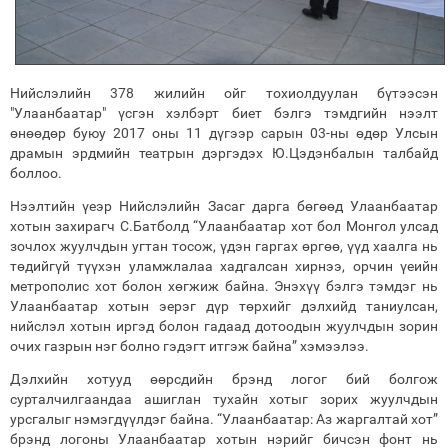
Нийслэлийн 378 жилийн ойг тохиолдуулан бүтээсэн
"Улаанбаатар" үсгэн хэлбэрт биет бэлгэ тэмдгийн нээлт
өнөөдөр буюу 2017 оны 11 дүгээр сарын 03-ны өдөр Улсын
драмын эрдмийн театрын дэргэдэх Ю.Цэдэнбалын талбайд
боллоо.
Нээлтийн үеэр Нийслэлийн Засаг дарга бөгөөд Улаанбаатар
хотын захирагч С.Батболд “Улаанбаатар хот бол Монгол улсад
зочлох жуулчдын угтан тосож, үдэн гаргах өргөө, үүд хаалга нь
төдийгүй түүхэн уламжлалаа хадгалсан хирнээ, орчин үеийн
метрополис хот болон хөгжиж байна. Энэхүү бэлгэ тэмдэг нь
Улаанбаатар хотын эерэг дүр төрхийг дэлхийд таниулсан,
нийслэл хотын иргэд болон гадаад дотоодын жуулчдын зорин
очих газрын нэг болно гэдэгт итгэж байна” хэмээлээ.
Дэлхийн хотууд өөрсдийн брэнд логог бий болгож
сурталчилгаандаа ашиглан тухайн хотыг зорих жуулчдын
урсгалыг нэмэгдүүлдэг байна. “Улаанбаатар: Аз жаргалтай хот”
брэнд логоны Улаанбаатар хотын нэрийг бичсэн фонт нь