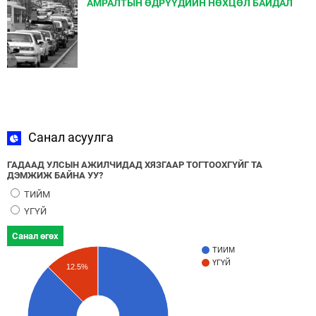
АМРАЛТЫН ӨДРҮҮДИЙН НӨХЦӨЛ БАЙДАЛ
Санал асуулга
ГАДААД УЛСЫН АЖИЛЧИДАД ХЯЗГААР ТОГТООХГҮЙГ ТА
ДЭМЖИЖ БАЙНА УУ?
ТИЙМ
ҮГҮЙ
Санал өгөх
ТИЙМ
ҮГҮЙ
12.5%