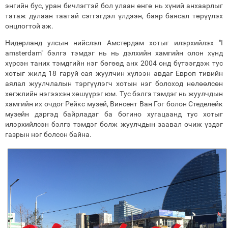
энгийн бус, уран бичлэгтэй бол улаан өнгө нь хүний анхаарлыг
татаж дулаан таатай сэтгэгдэл үлдээн, баяр баясал төрүүлэх
онцлогтой аж.
Нидерланд улсын нийслэл Амстердам хотыг илэрхийлэх "I
amsterdam" бэлгэ тэмдэг нь нь дэлхийн хамгийн олон хүнд
хүрсэн таних тэмдгийн нэг бөгөөд анх 2004 онд бүтээгдэж тус
хотыг жилд 18 гаруй сая жуулчин хүлээн авдаг Европ тивийн
аялал жуулчлалын тэргүүлэгч хотын нэг болоход нөлөөлсөн
хөгжлийн нэгээхэн хөшүүрэг юм. Тус бэлгэ тэмдэг нь жуулчдын
хамгийн их очдог Рейкс музей, Винсент Ван Гог болон Стеделейк
музейн дэргэд байрладаг ба богино хугацаанд тус хотыг
илэрхийлсэн бэлгэ тэмдэг болж жуулчдын заавал очиж үздэг
газрын нэг болсон байна.