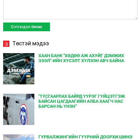
Төстэй мэдээ
ХААН БАНК "ХӨДӨӨ АЖ АХУЙГ ДЭМЖИХ
ЗЭЭЛ"-ИЙН ХҮСЭЛТ ХҮЛЭЭН АВЧ БАЙНА
"ТУСГААРЛАХ БАЙРД ҮҮРЭГ ГҮЙЦЭТГЭЖ
БАЙСАН ЦАГДААГИЙН АЛБА ХААГЧ НАС
БАРСАН НЬ ҮНЭН"
ГУРВАЛЖИНГИЙН ГҮҮРНИЙ ДООРХИ ШИНЭ