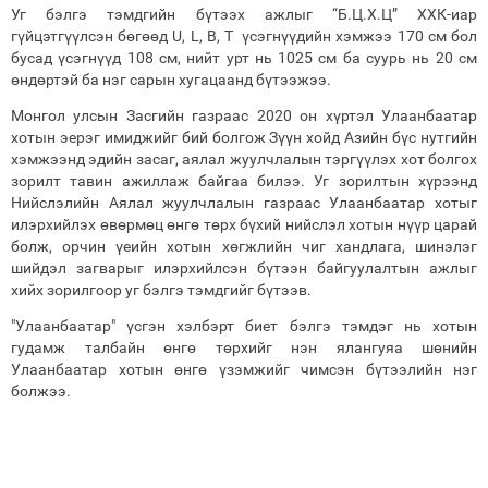
Уг бэлгэ тэмдгийн бүтээх ажлыг “Б.Ц.Х.Ц” ХХК-иар
гүйцэтгүүлсэн бөгөөд U, L, B, T үсэгнүүдийн хэмжээ 170 см бол
бусад үсэгнүүд 108 см, нийт урт нь 1025 см ба суурь нь 20 см
өндөртэй ба нэг сарын хугацаанд бүтээжээ.
Монгол улсын Засгийн газраас 2020 он хүртэл Улаанбаатар
хотын эерэг имиджийг бий болгож Зүүн хойд Азийн бүс нутгийн
хэмжээнд эдийн засаг, аялал жуулчлалын тэргүүлэх хот болгох
зорилт тавин ажиллаж байгаа билээ. Уг зорилтын хүрээнд
Нийслэлийн Аялал жуулчлалын газраас Улаанбаатар хотыг
илэрхийлэх өвөрмөц өнгө төрх бүхий нийслэл хотын нүүр царай
болж, орчин үеийн хотын хөгжлийн чиг хандлага, шинэлэг
шийдэл загварыг илэрхийлсэн бүтээн байгуулалтын ажлыг
хийх зорилгоор уг бэлгэ тэмдгийг бүтээв.
"Улаанбаатар" үсгэн хэлбэрт биет бэлгэ тэмдэг нь хотын
гудамж талбайн өнгө төрхийг нэн ялангуяа шөнийн
Улаанбаатар хотын өнгө үзэмжийг чимсэн бүтээлийн нэг
болжээ.