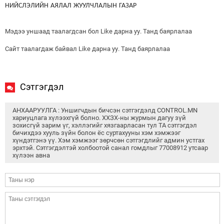
НИЙСЛЭЛИЙН
АЯЛАЛ
ЖУУЛЧЛАЛЫН
ГАЗАР
Мэдээ уншаад таалагдсан бол Like дарна уу. Танд баярлалаа
Сайт таалагдаж байвал Like дарна уу. Танд баярлалаа
Сэтгэгдэл
АНХААРУУЛГА : Уншигчдын бичсэн сэтгэгдэлд CONTROL.MN
хариуцлага хүлээхгүй болно. ХХЗХ-ны журмын дагуу зүй
зохисгүй зарим үг, хэллэгийг хязгаарласан тул ТА сэтгэгдэл
бичихдээ хууль зүйн болон ёс суртахууны хэм хэмжээг
хүндэтгэнэ үү. Хэм хэмжээг зөрчсөн сэтгэгдлийг админ устгах
эрхтэй. Сэтгэгдэлтэй холбоотой санал гомдлыг 77008912 утсаар
хүлээн авна