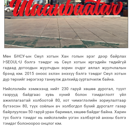
Мөн БНСУ-ын Сөүл хотын Хан голын эрэг дээр байрлах
I•SEOUL•U бэлгэ тэмдэг нь Сөүл хотын иргэдийн төдийгүй
гадаад дотоодын жуулчдын зорин очдог аялал жуулчлалын
брэнд юм. 2015 оноос эхлэн энэхүү бэлгэ тэмдэг Сөүл хотын
дүр төрхийг эерэгээр таниулж дэлхийд сурталчилж байна.
Нийслэлийн хэмжээнд нийт 230 гаруй хөшөө дурсгал, түүхт
газрууд байдгаас хувь хүний болон тэмдэглэлт үйл
ажиллагаатай холбоотой 80, хот чимэглэлийн зориулалтаар
бүтээсэн 80, түүх соёлын ач холбогдол бүхий дурсгалт газар
байрлуулсан 50 гаруй уран баримал, хөшөө байдаг байна. Харин
тус бэлгэ тэмдэг нь нийслэлийн үсгэн хэлбэртэй анхны бэлгэ
тэмдэг болсноороо онцлог юм.