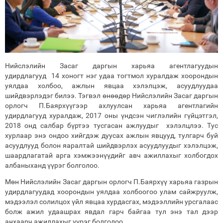
Нийслэлийн Засаг даргын харьяа агентлагуудын
удирдлагууд 14 хоногт нэг удаа тогтмол хуралдаж хоорондын
уялдаа холбоо, ажлын явцаа хэлэлцэж, асуудлуудаа
шийдвэрлэдэг билээ. Тэгвэл өнөөдөр Нийслэлийн Засаг даргын
орлогч П.Баярхүүгээр ахлуулсан харьяа агентлагийн
удирдлагууд хуралдаж, 2017 оны үндсэн чиглэлийн гүйцэтгэл,
2018 онд салбар бүртээ тусгасан ажлуудыг хэлэлцлээ. Тус
хурлаар энэ ондоо хийгдэж дуусах ажлын явцууд, тулгарч буй
асуудлууд болон яаралтай шийдвэрлэх асуудлуудыг хэлэлцэж,
шаардлагатай арга хэмжээнүүдийг авч ажиллахыг холбогдох
албаныханд үүрэг болголоо.
Мөн Нийслэлийн Засаг даргын орлогч П.Баярхүү харьяа газрын
удирдлагуудад хоорондын уялдаа холбоогоо улам сайжруулж,
мэдээлэл солилцох үйл явцаа хурдасгах, мэдээллийн урсгалаас
болж ажил удаашрах явдал гарч байгаа тул энэ тал дээр
анхаарч ажиллахыг үүрэг болголоо.