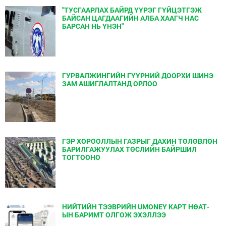
"ТУСГААРЛАХ БАЙРД ҮҮРЭГ ГҮЙЦЭТГЭЖ
БАЙСАН ЦАГДААГИЙН АЛБА ХААГЧ НАС
БАРСАН НЬ ҮНЭН"
ГУРВАЛЖИНГИЙН ГҮҮРНИЙ ДООРХИ ШИНЭ
ЗАМ АШИГЛАЛТАНД ОРЛОО
ГЭР ХОРООЛЛЫН ГАЗРЫГ ДАХИН ТӨЛӨВЛӨН
БАРИЛГАЖУУЛАХ ТӨСЛИЙН БАЙРШИЛ
ТОГТООНО
НИЙТИЙН ТЭЭВРИЙН UMONEY КАРТ НӨАТ-
ЫН БАРИМТ ОЛГОЖ ЭХЭЛЛЭЭ