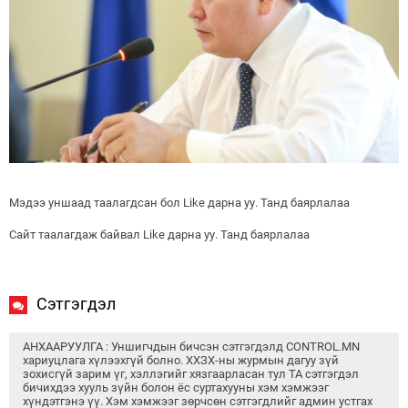
Мэдээ уншаад таалагдсан бол Like дарна уу. Танд баярлалаа
Сайт таалагдаж байвал Like дарна уу. Танд баярлалаа
Сэтгэгдэл
АНХААРУУЛГА : Уншигчдын бичсэн сэтгэгдэлд CONTROL.MN
хариуцлага хүлээхгүй болно. ХХЗХ-ны журмын дагуу зүй
зохисгүй зарим үг, хэллэгийг хязгаарласан тул ТА сэтгэгдэл
бичихдээ хууль зүйн болон ёс суртахууны хэм хэмжээг
хүндэтгэнэ үү. Хэм хэмжээг зөрчсөн сэтгэгдлийг админ устгах