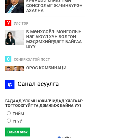
ЕРӨНХИЙ ХЯНАЛТЫН
СОНСГОЛЫГ Ж.ЧИНБҮРЭН
АХАЛНА
У
УЛС ТӨР
Б.МӨНХСОЁЛ: МОНГОЛЫН
НЭГ АЮУЛ ХҮН БОЛГОН
МЭДЭМХИЙРДЭГТ БАЙГАА
ШҮҮ
С
СОНИРХОЛТОЙ ПОСТ
ОРОС КОМБИНАЦИ
С
Санал асуулга
СПОРТ
2024 ОНЫ БӨРТЭ ЧОНО"
ЭЗЭН ӨНӨӨДӨР ТОДОРНО
ГАДААД УЛСЫН АЖИЛЧИДАД ХЯЗГААР
ТОГТООХГҮЙГ ТА ДЭМЖИЖ БАЙНА УУ?
У
УЛС ТӨР
ТИЙМ
УЛААНБААТАРЫН УТАА БОЛ
ҮГҮЙ
УЛС ТӨР, БИЗНЕСИЙН
БҮЛЭГЛЭЛҮҮДИЙН
Санал өгөх
ХАМТЫН БҮТЭЭЛ ЮМ
ТИЙМ