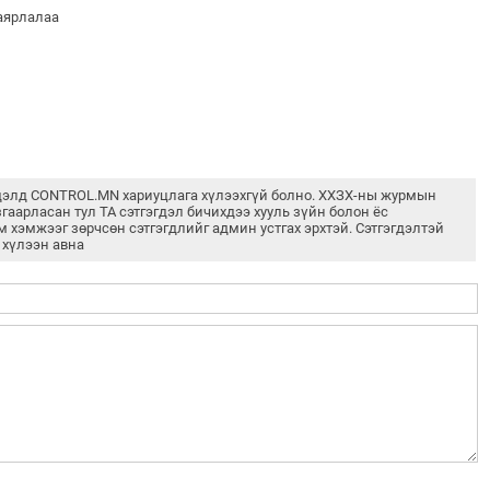
баярлалаа
дэлд CONTROL.MN хариуцлага хүлээхгүй болно. ХХЗХ-ны журмын
згаарласан тул ТА сэтгэгдэл бичихдээ хууль зүйн болон ёс
м хэмжээг зөрчсөн сэтгэгдлийг админ устгах эрхтэй. Сэтгэгдэлтэй
 хүлээн авна