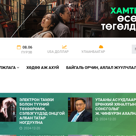
08.06
USA ДОЛЛАР
УЛААНБААТАР
ПҮРЭВ
АЛЖЛАГА
ХӨДӨӨ АЖ АХУЙ
БАЙГАЛЬ ОРЧИН, АЯЛАЛ ЖУУЛЧЛА
ЭЛЕКТРОН ТАМХИ
УТААНЫ АСУУДЛААР
БОЛОН ТҮҮНИЙ
ЕРӨНХИЙ ХЯНАЛТЫН
ТӨХӨӨРӨМЖ,
СОНСГОЛЫГ
СЭЛБЭГҮҮДЭД ОНЦГОЙ
Ж.ЧИНБҮРЭН АХАЛН
АЛБАН ТАТАР
2024-12-20
НОГДУУЛНА
2024-12-20