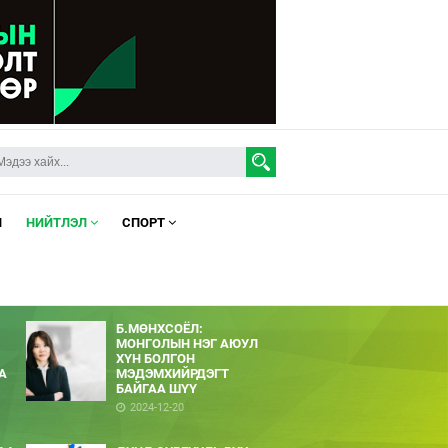
Л
НИЙТЛЭЛ
СПОРТ
Б.МӨНХСОЁЛ:
МОНГОЛЫН НЭГ АЮУЛ
ХҮН БОЛГОН
А
МЭДЭМХИЙРДЭГТ
БАЙГАА ШҮҮ
2024-12-20