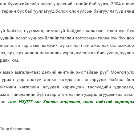
энд Хүчирхийллийн эсрэг үндэсний төвийг байгуулж, 2004 оноос
а, төрийн бус байгууллагууд болон олон улсын байгууллагууд аянд
үй байхыг, нуугдмал, чимээгүй байдлыг халахын төлөө хүн бүх
чүүдийн эсрэг хүчирхийллийг таслан зогсоохын төлөө хүн бүх дор
санаачилга гаргахыг дэмжих, хүчээ нэгтгэн ажиллах боломжоор
ах, эрх, эрх чөлөөг хамгаалах үүрэг, амлалтаа биелүүлэх, хуулиа
ардах юм.
н амар амгалангаас дэлхий нийтийн энх тайван руу”, Монгол улс
н уриан дор энэхүү аяныг тэмдэглэн өнгөрүүлж байгаа бол
йгмийн хөгжлийн асуудал хариуцсан төслүүдийн удирдагч,
маа Нийслэлийн бүх газар агентлагийн удирдлагуудынхаа хамт
ллаа
гэж НЗДТГ-ын Хэвлэл мэдээлэл, олон нийттэй харилцах
 Танд баярлалаа