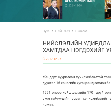
ОРОС КОМБИНАЦИ
2024-12-20
Нүүр
/
НИЙТЛЭЛ
/
Нийслэл
НИЙСЛЭЛИЙН УДИРДЛА
ХАМТДАА НЭГДЭХИЙГ 
2017-12-07
Жендерт суурилсан хүчирхийлэлтэй тэм
дуустал 16 хоногийн хугацаанд зохион ба
1991 оноос хойш дэлхийн 170 гаруй орн
эмэгтэйчүүдийн эсрэг хүчирхийллийг 
иржээ.