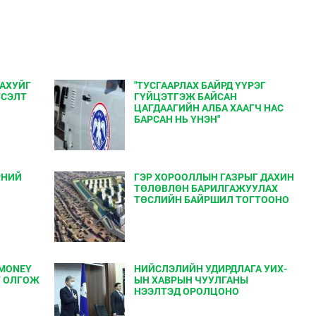
 АХУЙГ
"ТУСГААРЛАХ БАЙРД ҮҮРЭГ
ҮСЭЛТ
ГҮЙЦЭТГЭЖ БАЙСАН
ЦАГДААГИЙН АЛБА ХААГЧ НАС
БАРСАН НЬ ҮНЭН"
РНИЙ
ГЭР ХОРООЛЛЫН ГАЗРЫГ ДАХИН
ТӨЛӨВЛӨН БАРИЛГАЖУУЛАХ
ТӨСЛИЙН БАЙРШИЛ ТОГТООНО
MONEY
НИЙСЛЭЛИЙН УДИРДЛАГА УИХ-
Т ОЛГОЖ
ЫН ХАВРЫН ЧУУЛГАНЫ
НЭЭЛТЭД ОРОЛЦОНО