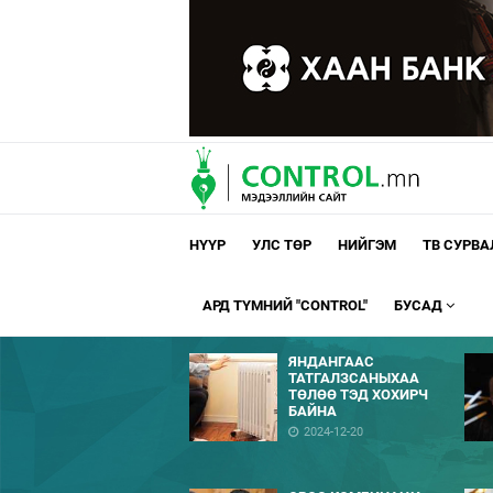
НҮҮР
УЛС ТӨР
НИЙГЭМ
ТВ СУРВ
АРД ТҮМНИЙ "CONTROL"
БУСАД
ЯНДАНГААС
ТАТГАЛЗСАНЫХАА
ТӨЛӨӨ ТЭД ХОХИРЧ
БАЙНА
2024-12-20