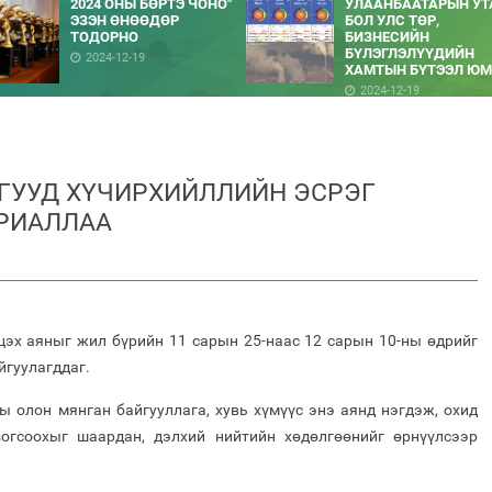
2024 ОНЫ БӨРТЭ ЧОНО"
УЛААНБААТАРЫН УТ
ЭЗЭН ӨНӨӨДӨР
БОЛ УЛС ТӨР,
ТОДОРНО
БИЗНЕСИЙН
БҮЛЭГЛЭЛҮҮДИЙН
2024-12-19
ХАМТЫН БҮТЭЭЛ ЮМ
2024-12-19
ГУУД ХҮЧИРХИЙЛЛИЙН ЭСРЭГ
УРИАЛЛАА
цэх аяныг жил бүрийн 11 сарын 25-наас 12 сарын 10-ны өдрийг
йгуулагддаг.
ы олон мянган байгууллага, хувь хүмүүс энэ аянд нэгдэж, охид
зогсоохыг шаардан, дэлхий нийтийн хөдөлгөөнийг өрнүүлсээр