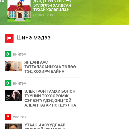
АА
ДУНД СУРГУУЛЬ РУУ
БҮЛЭГЛЭН ХАЛДСАН
ТУХАЙ ХЭЛЭЛЦЛЭЭ
2024-12-19
Шинэ мэдээ
Э
НИЙГЭМ
ЯНДАНГААС
ТАТГАЛЗСАНЫХАА ТӨЛӨӨ
ТЭД ХОХИРЧ БАЙНА
Э
НИЙГЭМ
ЭЛЕКТРОН ТАМХИ БОЛОН
ТҮҮНИЙ ТӨХӨӨРӨМЖ,
СЭЛБЭГҮҮДЭД ОНЦГОЙ
АЛБАН ТАТАР НОГДУУЛНА
У
УЛС ТӨР
УТААНЫ АСУУДЛААР