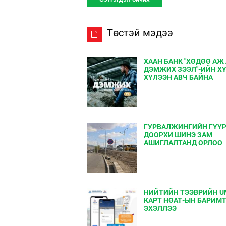
Төстэй мэдээ
ХААН БАНК "ХӨДӨӨ АЖ
ДЭМЖИХ ЗЭЭЛ"-ИЙН Х
ХҮЛЭЭН АВЧ БАЙНА
ГУРВАЛЖИНГИЙН ГҮҮ
ДООРХИ ШИНЭ ЗАМ
АШИГЛАЛТАНД ОРЛОО
НИЙТИЙН ТЭЭВРИЙН U
КАРТ НӨАТ-ЫН БАРИМ
ЭХЭЛЛЭЭ