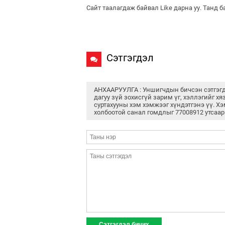
Сайт таалагдаж байвал Like дарна уу. Танд 
Сэтгэгдэл
АНХААРУУЛГА : Уншигчдын бичсэн сэтгэг
дагуу зүй зохисгүй зарим үг, хэллэгийг хя
суртахууны хэм хэмжээг хүндэтгэнэ үү. Хэ
холбоотой санал гомдлыг 77008912 утсаар