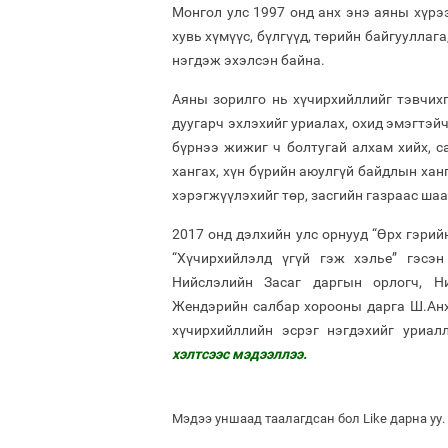
Монгол улс 1997 онд анх энэ аяны хүрэ
хувь хүмүүс, бүлгүүд, төрийн байгууллаг
нэгдэж эхэлсэн байна.
Аяны зорилго нь хүчирхийллийг тэвчихг
дуугарч эхлэхийг уриалах, охид эмэгтэй
бүрнээ жижиг ч болтугай алхам хийх, 
хангах, хүн бүрийн аюулгүй байдлын ханг
хэрэгжүүлэхийг төр, засгийн газраас ша
2017 онд дэлхийн улс орнууд “Өрх гэрий
“Хүчирхийлэлд үгүй гэж хэлье” гэсэ
Нийслэлийн Засаг даргын орлогч, Ни
Жендэрийн салбар хорооны дарга Ш.Анх
хүчирхийллийн эсрэг нэгдэхийг уриа
хэлтсээс мэдээллээ.
Мэдээ уншаад таалагдсан бол Like дарна уу.