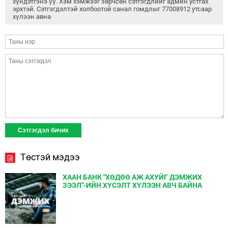
хүндэтгэнэ үү. Хэм хэмжээг зөрчсөн сэтгэгдлийг админ устгах
эрхтэй. Сэтгэгдэлтэй холбоотой санал гомдлыг 77008912 утсаар
хүлээн авна
Төстэй мэдээ
ХААН БАНК "ХӨДӨӨ АЖ АХУЙГ ДЭМЖИХ
ЗЭЭЛ"-ИЙН ХҮСЭЛТ ХҮЛЭЭН АВЧ БАЙНА