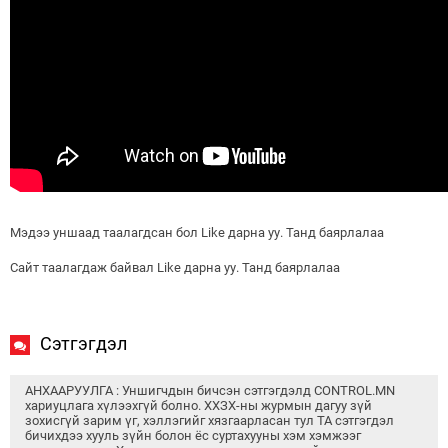
Мэдээ уншаад таалагдсан бол Like дарна уу. Танд баярлалаа
Сайт таалагдаж байвал Like дарна уу. Танд баярлалаа
Сэтгэгдэл
АНХААРУУЛГА : Уншигчдын бичсэн сэтгэгдэлд CONTROL.MN
хариуцлага хүлээхгүй болно. ХХЗХ-ны журмын дагуу зүй
зохисгүй зарим үг, хэллэгийг хязгаарласан тул ТА сэтгэгдэл
бичихдээ хууль зүйн болон ёс суртахууны хэм хэмжээг