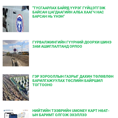
"ТУСГААРЛАХ БАЙРД ҮҮРЭГ ГҮЙЦЭТГЭЖ
БАЙСАН ЦАГДААГИЙН АЛБА ХААГЧ НАС
БАРСАН НЬ ҮНЭН"
ГУРВАЛЖИНГИЙН ГҮҮРНИЙ ДООРХИ ШИНЭ
ЗАМ АШИГЛАЛТАНД ОРЛОО
ГЭР ХОРООЛЛЫН ГАЗРЫГ ДАХИН ТӨЛӨВЛӨН
БАРИЛГАЖУУЛАХ ТӨСЛИЙН БАЙРШИЛ
ТОГТООНО
НИЙТИЙН ТЭЭВРИЙН UMONEY КАРТ НӨАТ-
ЫН БАРИМТ ОЛГОЖ ЭХЭЛЛЭЭ