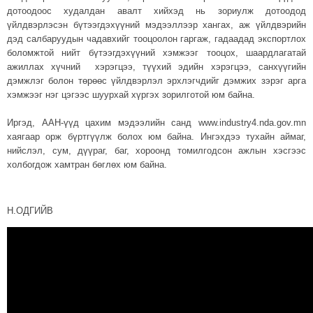
дотоодоос худалдан авалт хийхэд нь зориулж дотоодод
үйлдвэрлэсэн бүтээгдэхүүний мэдээллээр хангах, аж үйлдвэрийн
дэд салбаруудын чадавхийг тооцоолон гаргаж, гадаадад экспортлох
боломжтой нийт бүтээгдэхүүний хэмжээг тооцох, шаардлагатай
ажиллах хүчний хэрэгцээ, түүхий эдийн хэрэгцээ, санхүүгийн
дэмжлэг болон төрөөс үйлдвэрлэл эрхлэгчдийг дэмжих зэрэг арга
хэмжээг нэг цэгээс шуурхай хүргэх зорилготой юм
байна
.
Иргэд, ААН-үүд цахим мэдээлийн санд www.industry4.nda.gov.mn
хаягаар орж бүртгүүлж болох
юм байна
. Ингэхдээ тухайн аймаг,
нийслэл, сум, дүүраг, баг, хороонд томилгодсон ажлын хэсгээс
холбогдож хамтран бөглөх юм байна.
Н.ОДГИЙВ