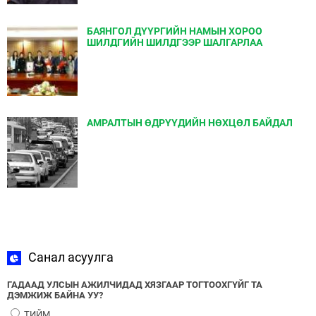
БАЯНГОЛ ДҮҮРГИЙН НАМЫН ХОРОО
ШИЛДГИЙН ШИЛДГЭЭР ШАЛГАРЛАА
АМРАЛТЫН ӨДРҮҮДИЙН НӨХЦӨЛ БАЙДАЛ
Санал асуулга
ГАДААД УЛСЫН АЖИЛЧИДАД ХЯЗГААР ТОГТООХГҮЙГ ТА
ДЭМЖИЖ БАЙНА УУ?
ТИЙМ