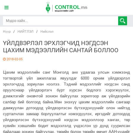
Нүүр
/
НИЙТЛЭЛ
/
Нийслэл
ҮЙЛДВЭРЛЭЛ ЭРХЛЭГЧИД НЭГДСЭН
ЦАХИМ МЭДЭЭЛЛИЙН САНТАЙ БОЛЛОО
2018-02-05
Цахим мэдээллийн санг Монголд анх удаагаа
у
лсын хэмжээнд
тогтвортой үйл ажиллагаа явуулдаг 6000 орчим үйлдвэрлэл
эрхлэгч
дэд зориулан нээлээ.
Тэдний мэдээллийг нэгдсэн санд
оруул
снаар
үйлдвэрлэгч бүрт хүрсэн бодлого хэрэгжүүлэх,
дэмжлэгийг оновчтой зохион байгуулах зорилгоор аж үйлдвэрийн
салбар
бий болгоод байна.
Мөн энэхүү ц
ахим мэдээллийн сангаар
дамжуулан дотоодод үйлдвэрлэсэн бүтээгдэхүүнийг олон нийтэд
сурталчлах замаар борлуулалтыг нэмэгдүүлэх, иргэдийг дотоодод
үйлдвэрлэсэн бүтээгдэхүүний нэгдсэн мэдээллээр хангах, төр
хувийн хэвшлийн бодит мэдээлэлд үндэслэн үр дүнд суурилсан
байдлаар зохион байгуулах, төрийн болон төрийн өмчит ААН-үүдийг