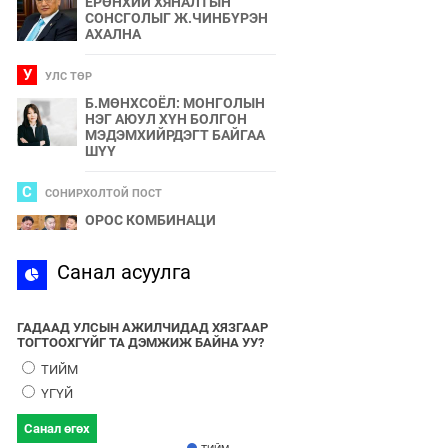
ЕРӨНХИЙ ХЯНАЛТЫН
СОНСГОЛЫГ Ж.ЧИНБҮРЭН
АХАЛНА
У
УЛС ТӨР
Б.МӨНХСОЁЛ: МОНГОЛЫН
НЭГ АЮУЛ ХҮН БОЛГОН
МЭДЭМХИЙРДЭГТ БАЙГАА
ШҮҮ
С
СОНИРХОЛТОЙ ПОСТ
ОРОС КОМБИНАЦИ
С
Санал асуулга
СПОРТ
2024 ОНЫ БӨРТЭ ЧОНО"
ЭЗЭН ӨНӨӨДӨР ТОДОРНО
ГАДААД УЛСЫН АЖИЛЧИДАД ХЯЗГААР
ТОГТООХГҮЙГ ТА ДЭМЖИЖ БАЙНА УУ?
У
УЛС ТӨР
ТИЙМ
УЛААНБААТАРЫН УТАА БОЛ
ҮГҮЙ
УЛС ТӨР, БИЗНЕСИЙН
БҮЛЭГЛЭЛҮҮДИЙН
Санал өгөх
ХАМТЫН БҮТЭЭЛ ЮМ
ТИЙМ