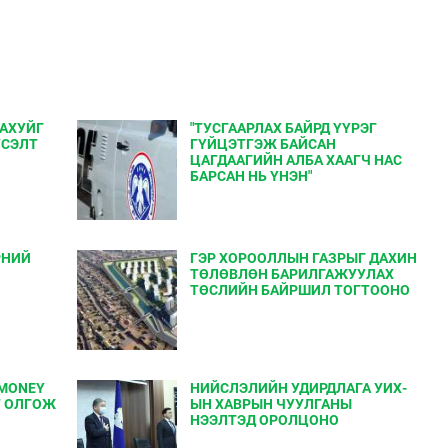
 АХУЙГ
"ТУСГААРЛАХ БАЙРД ҮҮРЭГ
ҮСЭЛТ
ГҮЙЦЭТГЭЖ БАЙСАН
ЦАГДААГИЙН АЛБА ХААГЧ НАС
БАРСАН НЬ ҮНЭН"
РНИЙ
ГЭР ХОРООЛЛЫН ГАЗРЫГ ДАХИН
ТӨЛӨВЛӨН БАРИЛГАЖУУЛАХ
ТӨСЛИЙН БАЙРШИЛ ТОГТООНО
MONEY
НИЙСЛЭЛИЙН УДИРДЛАГА УИХ-
Т ОЛГОЖ
ЫН ХАВРЫН ЧУУЛГАНЫ
НЭЭЛТЭД ОРОЛЦОНО