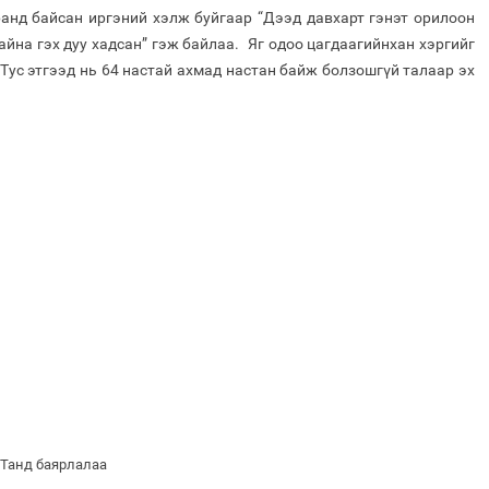
ранд байсан иргэний хэлж буйгаар “Дээд давхарт гэнэт орилоон
айна гэх дуу хадсан” гэж байлаа. Яг одоо цагдаагийнхан хэргийг
 Тус этгээд нь 64 настай ахмад настан байж болзошгүй талаар эх
 Танд баярлалаа