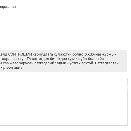
баярлалаа
дэлд CONTROL.MN хариуцлага хүлээхгүй болно. ХХЗХ-ны журмын
згаарласан тул ТА сэтгэгдэл бичихдээ хууль зүйн болон ёс
м хэмжээг зөрчсөн сэтгэгдлийг админ устгах эрхтэй. Сэтгэгдэлтэй
 хүлээн авна