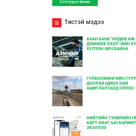
Төстэй мэдээ
ХААН БАНК "ХӨДӨӨ АЖ
ДЭМЖИХ ЗЭЭЛ"-ИЙН Х
ХҮЛЭЭН АВЧ БАЙНА
ГУРВАЛЖИНГИЙН ГҮҮ
ДООРХИ ШИНЭ ЗАМ
АШИГЛАЛТАНД ОРЛОО
НИЙТИЙН ТЭЭВРИЙН U
КАРТ НӨАТ-ЫН БАРИМ
ЭХЭЛЛЭЭ