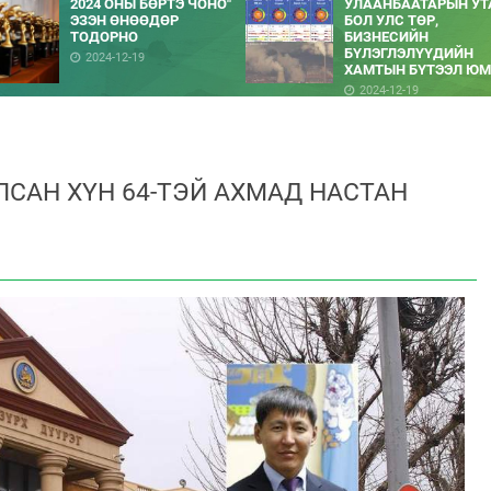
2024 ОНЫ БӨРТЭ ЧОНО"
УЛААНБААТАРЫН УТ
ЭЗЭН ӨНӨӨДӨР
БОЛ УЛС ТӨР,
ТОДОРНО
БИЗНЕСИЙН
БҮЛЭГЛЭЛҮҮДИЙН
2024-12-19
ХАМТЫН БҮТЭЭЛ ЮМ
2024-12-19
САН ХҮН 64-ТЭЙ АХМАД НАСТАН