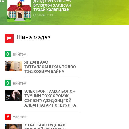
АА
ДУНД СУРГУУЛЬ РУУ
БҮЛЭГЛЭН ХАЛДСАН
ТУХАЙ ХЭЛЭЛЦЛЭЭ
2024-12-19
Шинэ мэдээ
Э
НИЙГЭМ
ЯНДАНГААС
ТАТГАЛЗСАНЫХАА ТӨЛӨӨ
ТЭД ХОХИРЧ БАЙНА
Э
НИЙГЭМ
ЭЛЕКТРОН ТАМХИ БОЛОН
ТҮҮНИЙ ТӨХӨӨРӨМЖ,
СЭЛБЭГҮҮДЭД ОНЦГОЙ
АЛБАН ТАТАР НОГДУУЛНА
У
УЛС ТӨР
УТААНЫ АСУУДЛААР