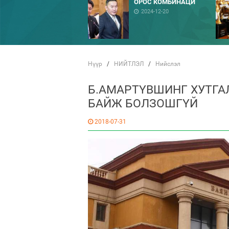
ОРОС КОМБИНАЦИ
2024-12-20
Нүүр
/
НИЙТЛЭЛ
/
Нийслэл
Б.АМАРТҮВШИНГ ХУТГАЛ
БАЙЖ БОЛЗОШГҮЙ
2018-07-31