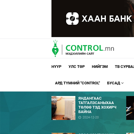
НҮҮР
УЛС ТӨР
НИЙГЭМ
ТВ СУРВ
АРД ТҮМНИЙ "CONTROL"
БУСАД
ЯНДАНГААС
ТАТГАЛЗСАНЫХАА
ТӨЛӨӨ ТЭД ХОХИРЧ
БАЙНА
2024-12-20