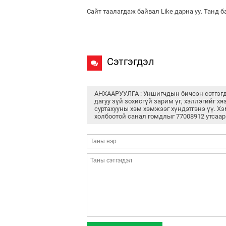
Сайт таалагдаж байвал Like дарна уу. Танд 
Сэтгэгдэл
АНХААРУУЛГА : Уншигчдын бичсэн сэтгэг
дагуу зүй зохисгүй зарим үг, хэллэгийг хя
суртахууны хэм хэмжээг хүндэтгэнэ үү. Хэ
холбоотой санал гомдлыг 77008912 утсаар