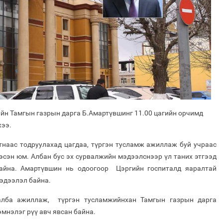
ийн Тамгын газрын дарга Б.Амартүвшинг 11.00 цагийн орчимд
жээ.
тнаас тодруулахад цагдаа, түргэн тусламж ажиллаж буй учраас
эсэн юм. Албан бус эх сурвалжийн мэдээлснээр үл таних этгээд
байна. Амартүвшин нь одоогоор Цэргийн госпиталд яаралтай
мэдээлэл байна.
 алба ажиллаж, түргэн тусламжийнхан Тамгын газрын дарга
эмнэлэг рүү авч явсан байна.