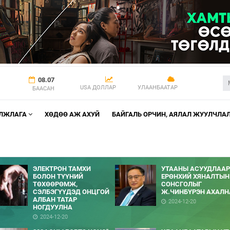
08.07
USA ДОЛЛАР
УЛААНБААТАР
БААСАН
АЛЖЛАГА
ХӨДӨӨ АЖ АХУЙ
БАЙГАЛЬ ОРЧИН, АЯЛАЛ ЖУУЛЧЛА
ЭЛЕКТРОН ТАМХИ
УТААНЫ АСУУДЛААР
БОЛОН ТҮҮНИЙ
ЕРӨНХИЙ ХЯНАЛТЫН
ТӨХӨӨРӨМЖ,
СОНСГОЛЫГ
СЭЛБЭГҮҮДЭД ОНЦГОЙ
Ж.ЧИНБҮРЭН АХАЛН
АЛБАН ТАТАР
2024-12-20
НОГДУУЛНА
2024-12-20