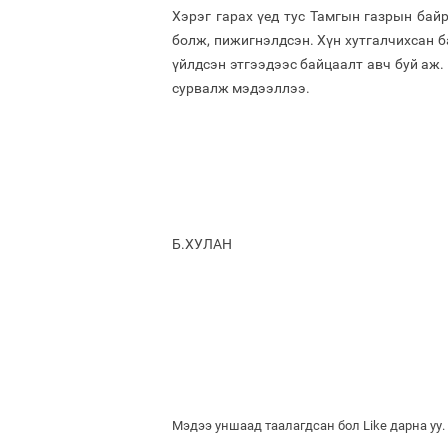
Хэрэг гарах үед тус Тамгын газрын бай
болж, пижигнэлдсэн. Хүн хутгалчихсан б
үйлдсэн этгээдээс байцаалт авч буй аж.
сурвалж мэдээллээ.
Б.ХУЛАН
Мэдээ уншаад таалагдсан бол Like дарна уу.