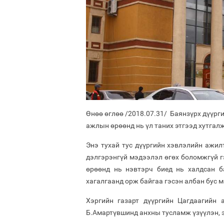
Өнөө өглөө /2018.07.31/ Баянзүрх дүүрг
ажлын өрөөнд нь үл таних этгээд хутгал
Энэ тухай тус дүүргийн хэвлэлийн ажил
дэлгэрэнгүй мэдээлэл өгөх боломжгүй г
өрөөнд нь нэвтэрч биед нь халдсан 
хагалгаанд орж байгаа гэсэн албан бус 
Хэргийн газарт дүүргийн Цагдаагийн
Б.Амартүвшинд анхны тусламж үзүүлэн, 