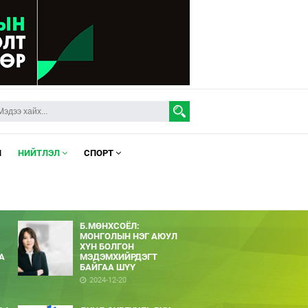
Л
НИЙТЛЭЛ
СПОРТ
Б.МӨНХСОЁЛ:
МОНГОЛЫН НЭГ АЮУЛ
ХҮН БОЛГОН
А
МЭДЭМХИЙРДЭГТ
БАЙГАА ШҮҮ
2024-12-20