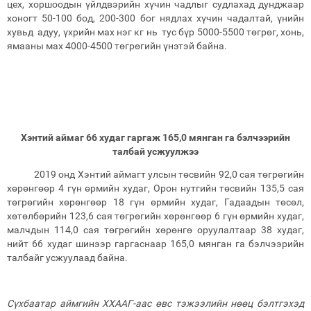
цех, хоршоодын үйлдвэрийн хүчин чадлыг судлахад дунджаар
хоногт 50-100 бод, 200-300 бог нядлах хүчин чадалтай, үнийн
хувьд адуу, үхрийн мах нэг кг нь тус бүр 5000-5500 төгрөг, хонь,
ямааны мах 4000-4500 төгрөгийн үнэтэй байна.
Хэнтий аймаг
66
худаг гаргаж
165,0
мянган га бэлчээрийн
талбай усжуулжээ
2019 онд Хэнтий аймагт улсын төсвийн 92,0 сая төгрөгийн
хөрөнгөөр 4 гүн өрмийн худаг, Орон нутгийн төсвийн 135,5 сая
төгрөгийн хөрөнгөөр 18 гүн өрмийн худаг, Гадаадын төсөл,
хөтөлбөрийн 123,6 сая төгрөгийн хөрөнгөөр 6 гүн өрмийн худаг,
малчдын 114,0 сая төгрөгийн хөрөнгө оруулалтаар 38 худаг,
нийт 66 худаг шинээр гаргаснаар 165,0 мянган га бэлчээрийн
талбайг усжуулаад байна.
Сүхбаатар аймгийн ХХААГ-аас өвс тэжээлийн нөөц бэлтгэхэд