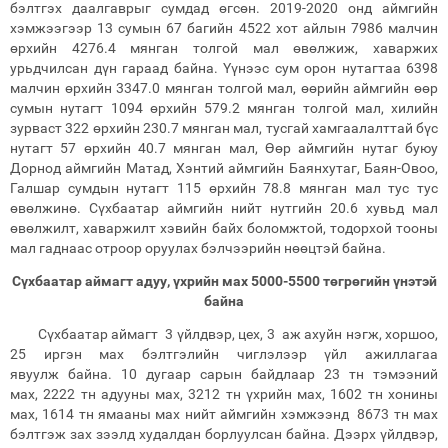
бэлтгэх даалгаврыг сумдад өгсөн. 2019-2020 онд аймгийн
хэмжээгээр 13 сумын 67 багийн 4522 хот айлын 7986 малчин
өрхийн 4276.4 мянган толгой мал өвөлжиж, хаваржих
урьдчилсан дүн гараад байна. Үүнээс сум орон нутагтаа 6398
малчин өрхийн 3347.0 мянган толгой мал, өөрийн аймгийн өөр
сумын нутагт 1094 өрхийн 579.2 мянган толгой мал, хилийн
зурваст 322 өрхийн 230.7 мянган мал, тусгай хамгаалалттай бүс
нутагт 57 өрхийн 40.7 мянган мал, Өөр аймгийн нутаг буюу
Дорнод аймгийн Матад, Хэнтий аймгийн Баянхутаг, Баян-Овоо,
Галшар сумдын нутагт 115 өрхийн 78.8 мянган мал тус тус
өвөлжинө. Сүхбаатар аймгийн нийт нутгийн 20.6 хувьд мал
өвөлжилт, хаваржилт хэвийн байх боломжтой, тодорхой тооны
мал гаднаас отроор оруулах бэлчээрийн нөөцтэй байна.
Сүхбаатар аймагт
адуу, үхрийн мах
50
00
-5500
төгрөгийн үнэтэй
байна
Сүхбаатар аймагт 3 үйлдвэр, цех, 3 аж ахуйн нэгж, хоршоо,
25 иргэн мах бэлтгэлийн чиглэлээр үйл ажиллагаа
явуулж байна. 10 дугаар сарын байдлаар 23 тн тэмээний
мах, 2222 тн адууны мах, 3212 тн үхрийн мах, 1602 тн хонины
мах, 1614 тн ямааны мах нийт аймгийн хэмжээнд 8673 тн мах
бэлтгэж зах зээлд худалдан борлуулсан байна. Дээрх үйлдвэр,