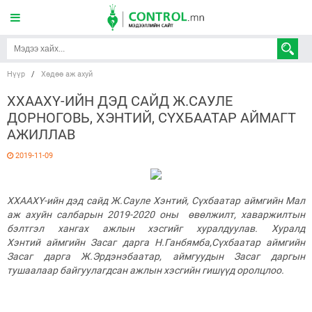
Нүүр
/
Хөдөө аж ахуй
ХХААХҮ-ИЙН ДЭД САЙД Ж.САУЛЕ
ДОРНОГОВЬ, ХЭНТИЙ, СҮХБААТАР АЙМАГТ
АЖИЛЛАВ
2019-11-09
ХХААХҮ-ийн дэд сайд Ж.Сауле Хэнтий, Сүхбаатар аймгийн Мал
аж ахуйн салбарын
2019
-2020 оны өвөлжилт, хаваржилтын
бэлтгэл хангах ажлын хэсгийг хуралдуулав. Хуралд
Хэнтий
аймгийн Засаг дарга Н.Ганбямба,Сүхбаатар аймгийн
Засаг дарга Ж.Эрдэнэбаатар, аймгуудын Засаг даргын
тушаалаар байгуулагдсан ажлын хэсгийн гишүүд оролцлоо.