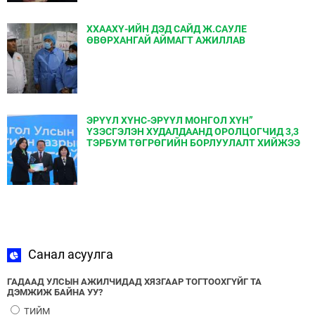
ХХААХҮ-ИЙН ДЭД САЙД Ж.САУЛЕ
ӨВӨРХАНГАЙ АЙМАГТ АЖИЛЛАВ
ЭРҮҮЛ ХҮНС-ЭРҮҮЛ МОНГОЛ ХҮН”
ҮЗЭСГЭЛЭН ХУДАЛДААНД ОРОЛЦОГЧИД 3,3
ТЭРБУМ ТӨГРӨГИЙН БОРЛУУЛАЛТ ХИЙЖЭЭ
Санал асуулга
ГАДААД УЛСЫН АЖИЛЧИДАД ХЯЗГААР ТОГТООХГҮЙГ ТА
ДЭМЖИЖ БАЙНА УУ?
ТИЙМ