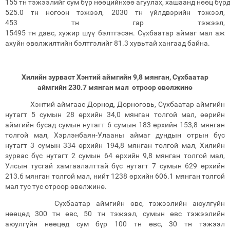
155 тн тэжээлийг сум бүр нөөцийнхөө агуулах, хашаанд нөөц бүрд
525.0 тн ногоон тэжээл, 2030 тн үйлдвэрийн тэжээл,
453 тн гар тэжээл,
15495 тн давс, хужир шүү бэлтгэсэн. Сүхбаатар аймаг мал аж
ахуйн өвөлжилтийн бэлтгэлийг 81.3 хувьтай хангаад байна.
Хилийн зурваст Хэнтий аймгийн 9,8 мянган, Сүхбаатар
аймгийн 230.7 мянган мал отроор өвөлжинө
Хэнтий аймгаас Дорнод, Дорноговь, Сүхбаатар аймгийн
нутагт 5 сумын 28 өрхийн 34,0 мянган толгой мал, өөрийн
аймгийн бусад сумын нутагт 6 сумын 183 өрхийн 153,8 мянган
толгой мал, Хэрлэнбаян-Улааны аймаг дундын отрын бүс
нутагт 3 сумын 334 өрхийн 194,8 мянган толгой мал, Хилийн
зурвас бүс нутагт 2 сумын 64 өрхийн 9,8 мянган толгой мал,
Улсын тусгай хамгаалалттай бүс нутагт 7 сумын 629 өрхийн
213.6 мянган толгой мал, нийт 1238 өрхийн 606.1 мянган толгой
мал тус тус отроор өвөлжинө.
Сүхбаатар аймгийн өвс, тэжээлийн аюулгүйн
нөөцөд 300 тн өвс, 50 тн тэжээл, сумын өвс тэжээлийн
аюулгүйн нөөцөд сум бүр 100 тн өвс, 30 тн тэжээл