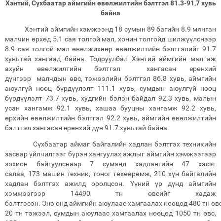
Хэнтий, Сүхбаатар аймгийн өвөлжилтийн бэлтгэл
81.3
-
91,7
хувь
байна
Хэнтий аймгийн хэмжээнд 18 сумын 89 багийн 8.9 мянган
малчин өрхөд 5.1 сая толгой мал, хонин толгойд шилжүүлснээр
8.9 сая толгой мал өвөлжихөөр өвөлжилтийн бэлтгэлийг 91.7
хувьтай хангаад байна. Тодруулбал Хэнтий аймгийн мал аж
ахуйн өвөлжилтийн бэлтгэл хангасан ерөнхий
дүнгээр малчдын өвс, тэжээлийн бэлтгэл 86.8 хувь, аймгийн
аюулгүй нөөц бүрдүүлэлт 111.1 хувь, сумдын аюулгүй нөөц
бүрдүүлэлт 73.7 хувь, худгийн бэлэн байдал 92.3 хувь, малын
усан хангамж 92.1 хувь, хашаа бууцны хангамж 92.2 хувь,
өрхийн өвөлжилтийн бэлтгэл 92.2 хувь, аймгийн өвөлжилтийн
бэлтгэл хангасан ерөнхий дүн 91.7 хувьтай байна.
Сүхбаатар аймаг байгалийн хадлан бэлтгэх техникийн
засвар үйлчилгээг бүрэн хангуулах ажлыг аймгийн хэмжээгээр
зохион байгуулснаар 7 суманд хадлангийн 47 хэсэг
салаа, 173 машин техник, тоног төхөөрөмж, 210 хүн байгалийн
хадлан бэлтгэх ажилд оролцсон. Үүний үр дүнд аймгийн
хэмжээгээр 14490 тн өвсийг хадаж
бэлтгэсэн. Энэ онд аймгийн аюулаас хамгаалах нөөцөд 480 тн өвс
20 тн тэжээл, сумдын аюулаас хамгаалах нөөцөд 1050 тн өвс,