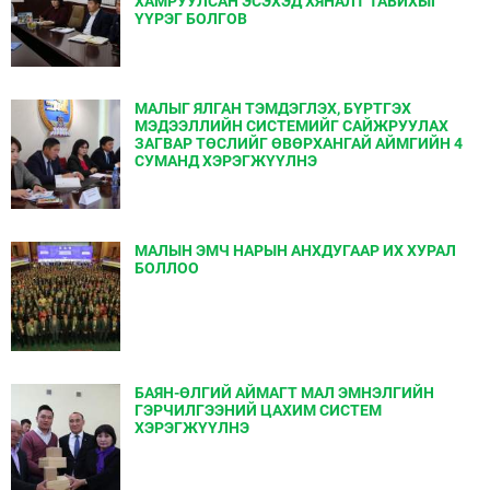
ХАМРУУЛСАН ЭСЭХЭД ХЯНАЛТ ТАВИХЫГ
ҮҮРЭГ БОЛГОВ
МАЛЫГ ЯЛГАН ТЭМДЭГЛЭХ, БҮРТГЭХ
МЭДЭЭЛЛИЙН СИСТЕМИЙГ САЙЖРУУЛАХ
ЗАГВАР ТӨСЛИЙГ ӨВӨРХАНГАЙ АЙМГИЙН 4
СУМАНД ХЭРЭГЖҮҮЛНЭ
МАЛЫН ЭМЧ НАРЫН АНХДУГААР ИХ ХУРАЛ
БОЛЛОО
БАЯН-ӨЛГИЙ АЙМАГТ МАЛ ЭМНЭЛГИЙН
ГЭРЧИЛГЭЭНИЙ ЦАХИМ СИСТЕМ
ХЭРЭГЖҮҮЛНЭ