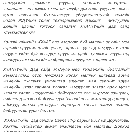
санхүүгийн дэмжлэг үзүүлэх, өвөлжөө хаваржааг
чөлөөлөх, эрчимжсэн мал аж ахуйд дэмжлэг үзүүлэх, нэмүү
өртөг шингэсэн бүтээгдэхүүн үйлдвэрлэгчдийг өрхийн
болон ЖДҮ-ийн тоног төхөөрөмжөөр дэмжих, аймгуудын
хилийн цэсийг тогтоох саналыг ХХААХҮ-ийн дэд сайд
уламжилсан юм.
Хэнтий аймгийн ХХААГ-аас оторлож буй малчин өрхийн мал
сүргийн эрүүл мэндийн үзлэг, тарилга туулгад хамруулах, отор
нүүдэл хийж буй иргэдэд эрүүл мэндийн тусламж үзүүлэхэд
шаардагдах хөрөнгийг шийдвэрлэх асуудлыг хөндсөн юм.
ХХААХҮ-ийн Дэд сайд Ж.Сауле Өвс тэжээлийн бэлтгэлийг
нэмэгдүүлэх, отор нүүдлээр ирсэн малчин иргэдэд эрүүл
мэндийн тусламж үйлчилгээ үзүүлэх, мал сүргийг эрүүл
мэндийн үзлэг тарилга туулгад хамруулах эсэхэд орон нутаг
хяналт тавих, цагдаагийн байгууллага хэв журмыг сахиулах,
нийслэлд зохион байгуулагдах “Идэш” арга хэмжээнд оролцох,
аймгууд махны дотоодын хэрэгцээг хангах ажлыг зохион
байгуулахыг үүрэг болгов.
ХХААХҮ-ийн дэд сайд Ж.Сауле
11
-р сарын
6,7,8
нд Дорноговь,
Хэнтий, Сүхбаатар аймаг ажилласан бол маргааш Дорнод