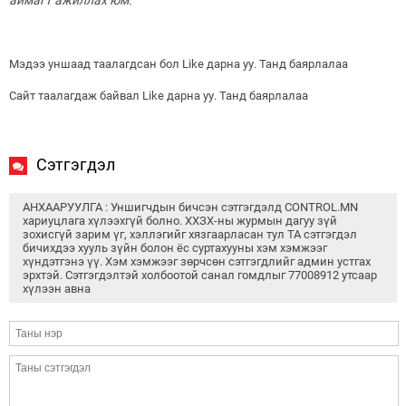
аймагт ажиллах юм.
Мэдээ уншаад таалагдсан бол Like дарна уу. Танд баярлалаа
Сайт таалагдаж байвал Like дарна уу. Танд баярлалаа
Сэтгэгдэл
АНХААРУУЛГА : Уншигчдын бичсэн сэтгэгдэлд CONTROL.MN
хариуцлага хүлээхгүй болно. ХХЗХ-ны журмын дагуу зүй
зохисгүй зарим үг, хэллэгийг хязгаарласан тул ТА сэтгэгдэл
бичихдээ хууль зүйн болон ёс суртахууны хэм хэмжээг
хүндэтгэнэ үү. Хэм хэмжээг зөрчсөн сэтгэгдлийг админ устгах
эрхтэй. Сэтгэгдэлтэй холбоотой санал гомдлыг 77008912 утсаар
хүлээн авна