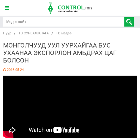
Нүүр
/
ТВ СУРВАЛЖЛАГА
/
ТВ мэдээ
МОНГОЛЧУУД УУЛ УУРХАЙГАА БУС
УХААНАА ЭКСПОРЛОН АМЬДРАХ ЦАГ
БОЛСОН
2016-05-24