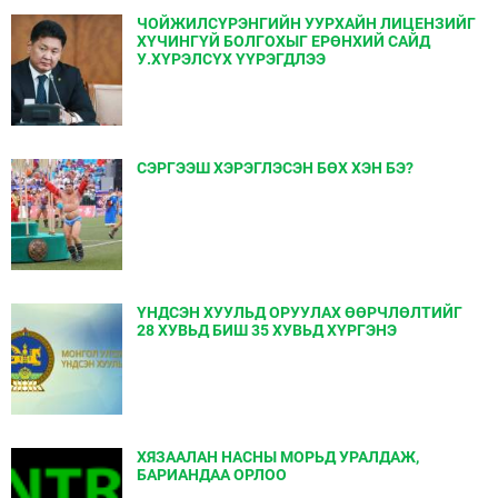
ЧОЙЖИЛСҮРЭНГИЙН УУРХАЙН ЛИЦЕНЗИЙГ
ХҮЧИНГҮЙ БОЛГОХЫГ ЕРѲНХИЙ САЙД
У.ХҮРЭЛСҮХ ҮҮРЭГДЛЭЭ
СЭРГЭЭШ ХЭРЭГЛЭСЭН БӨХ ХЭН БЭ?
ҮНДСЭН ХУУЛЬД ОРУУЛАХ ӨӨРЧЛӨЛТИЙГ
28 ХУВЬД БИШ 35 ХУВЬД ХҮРГЭНЭ
ХЯЗААЛАН НАСНЫ МОРЬД УРАЛДАЖ,
БАРИАНДАА ОРЛОО