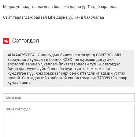
Мэдээ уншаад таалагдсан бол Like дарна уу. Танд баярлалаа
Сайт таалагдаж байвал Like дарна уу. Танд баярлалаа
Сэтгэгдэл
АНХААРУУЛГА : Уншигчдын бичсэн сэтгэгдэлд CONTROL.MN
хариуцлага хүлээхгүй болно. ХХЗХ-ны журмын дагуу зүй
зохисгүй зарим үг, хэллэгийг хязгаарласан тул ТА сэтгэгдэл
бичихдээ хууль зүйн болон ёс суртахууны хэм хэмжээг
хүндэтгэнэ үү. Хэм хэмжээг зөрчсөн сэтгэгдлийг админ устгах
эрхтэй. Сэтгэгдэлтэй холбоотой санал гомдлыг 77008912 утсаар
хүлээн авна