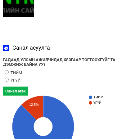
Санал асуулга
ГАДААД УЛСЫН АЖИЛЧИДАД ХЯЗГААР ТОГТООХГҮЙГ ТА
ДЭМЖИЖ БАЙНА УУ?
ТИЙМ
ҮГҮЙ
Санал өгөх
ТИЙМ
ҮГҮЙ
12.5%