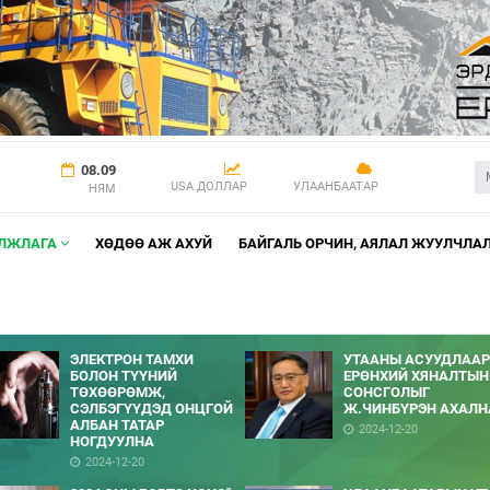
08.09
USA ДОЛЛАР
УЛААНБААТАР
НЯМ
АЛЖЛАГА
ХӨДӨӨ АЖ АХУЙ
БАЙГАЛЬ ОРЧИН, АЯЛАЛ ЖУУЛЧЛА
ЭЛЕКТРОН ТАМХИ
УТААНЫ АСУУДЛААР
БОЛОН ТҮҮНИЙ
ЕРӨНХИЙ ХЯНАЛТЫН
ТӨХӨӨРӨМЖ,
СОНСГОЛЫГ
СЭЛБЭГҮҮДЭД ОНЦГОЙ
Ж.ЧИНБҮРЭН АХАЛН
АЛБАН ТАТАР
2024-12-20
НОГДУУЛНА
2024-12-20