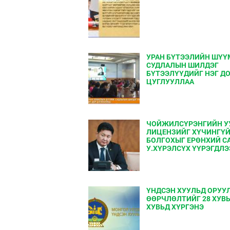
УРАН БҮТЭЭЛИЙН ШҮҮ
СУДЛАЛЫН ШИЛДЭГ
БҮТЭЭЛҮҮДИЙГ НЭГ Д
ЦУГЛУУЛЛАА
ЧОЙЖИЛСҮРЭНГИЙН У
ЛИЦЕНЗИЙГ ХҮЧИНГҮ
БОЛГОХЫГ ЕРѲНХИЙ С
У.ХҮРЭЛСҮХ ҮҮРЭГДЛЭ
ҮНДСЭН ХУУЛЬД ОРУУ
ӨӨРЧЛӨЛТИЙГ 28 ХУВЬ
ХУВЬД ХҮРГЭНЭ