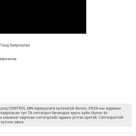
 Танд баярлалаа
баярлалаа
дэлд CONTROL.MN хариуцлага хүлээхгүй болно. ХХЗХ-ны журмын
згаарласан тул ТА сэтгэгдэл бичихдээ хууль зүйн болон ёс
м хэмжээг зөрчсөн сэтгэгдлийг админ устгах эрхтэй. Сэтгэгдэлтэй
 хүлээн авна