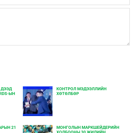
 ДЭЭД
КОНТРОЛ МЭДЭЭЛЛИЙН
RDS-ЫН
ХӨТӨЛБӨР
АРЫН 21
МОНГОЛЫН МАРКШЕЙДЕРИЙН
ХОЛБООНЫ 30 ЖИЛИЙН