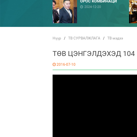
ОРОС КОМБИНАЦИ
2024-12-20
Нүүр
/
ТВ СУРВАЛЖЛАГА
/
ТВ мэдээ
ТӨВ ЦЭНГЭЛДЭХЭД 104
2016-07-10