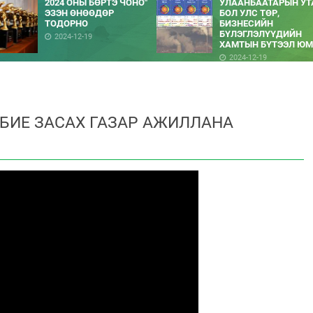
2024 ОНЫ БӨРТЭ ЧОНО"
УЛААНБААТАРЫН УТ
ЭЗЭН ӨНӨӨДӨР
БОЛ УЛС ТӨР,
ТОДОРНО
БИЗНЕСИЙН
БҮЛЭГЛЭЛҮҮДИЙН
2024-12-19
ХАМТЫН БҮТЭЭЛ ЮМ
2024-12-19
 БИЕ ЗАСАХ ГАЗАР АЖИЛЛАНА