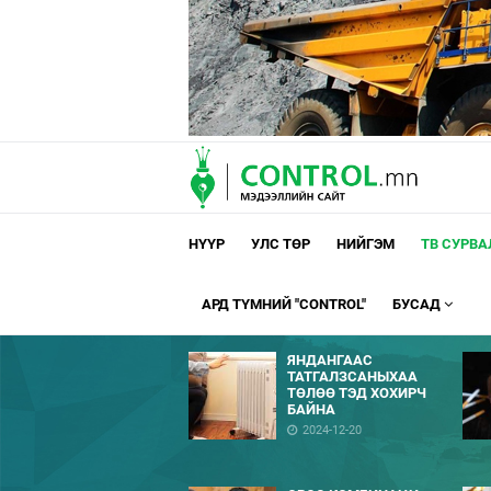
НҮҮР
УЛС ТӨР
НИЙГЭМ
ТВ СУРВ
АРД ТҮМНИЙ "CONTROL"
БУСАД
ЯНДАНГААС
ТАТГАЛЗСАНЫХАА
ТӨЛӨӨ ТЭД ХОХИРЧ
БАЙНА
2024-12-20