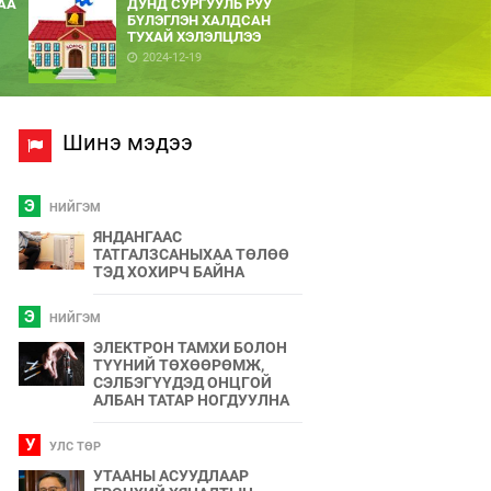
АА
ДУНД СУРГУУЛЬ РУУ
БҮЛЭГЛЭН ХАЛДСАН
ТУХАЙ ХЭЛЭЛЦЛЭЭ
2024-12-19
Шинэ мэдээ
Э
НИЙГЭМ
ЯНДАНГААС
ТАТГАЛЗСАНЫХАА ТӨЛӨӨ
ТЭД ХОХИРЧ БАЙНА
Э
НИЙГЭМ
ЭЛЕКТРОН ТАМХИ БОЛОН
ТҮҮНИЙ ТӨХӨӨРӨМЖ,
СЭЛБЭГҮҮДЭД ОНЦГОЙ
АЛБАН ТАТАР НОГДУУЛНА
У
УЛС ТӨР
УТААНЫ АСУУДЛААР