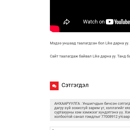
Мэдээ уншаад таалагдсан бол Like дарна уу.
Сайт таалагдаж байвал Like дарна уу. Танд 
Сэтгэгдэл
АНХААРУУЛГА : Уншигчдын бичсэн сэтгэг
дагуу зүй зохисгүй зарим үг, хэллэгийг хя
суртахууны хэм хэмжээг хүндэтгэнэ үү. Хэ
холбоотой санал гомдлыг 77008912 утсаар