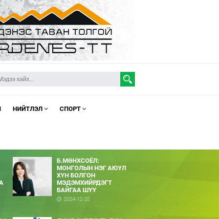
Л
НИЙТЛЭЛ
СПОРТ
Б.МӨНХСОЁЛ:
МОНГОЛЫН НЭГ АЮУЛ
ХҮН БОЛГОН
А
МЭДЭМХИЙРДЭГТ
БАЙГАА ШҮҮ
2024-12-20