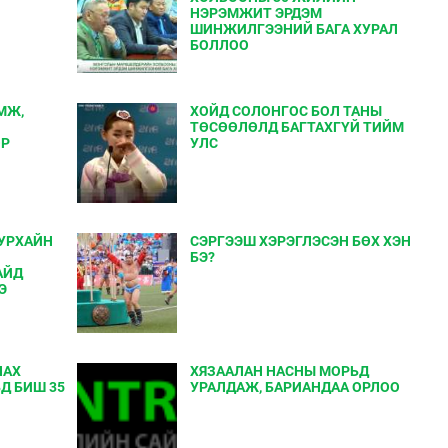
НЭРЭМЖИТ ЭРДЭМ
ШИНЖИЛГЭЭНИЙ БАГА ХУРАЛ
БОЛЛОО
МЖ,
ХОЙД СОЛОНГОС БОЛ ТАНЫ
ТӨСӨӨЛӨЛД БАГТАХГҮЙ ТИЙМ
ОР
УЛС
УРХАЙН
СЭРГЭЭШ ХЭРЭГЛЭСЭН БӨХ ХЭН
Й
БЭ?
АЙД
Э
ЛАХ
ХЯЗААЛАН НАСНЫ МОРЬД
Д БИШ 35
УРАЛДАЖ, БАРИАНДАА ОРЛОО