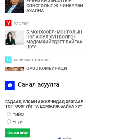
ЕРӨНХИЙ ХЯНАЛТЫН
СОНСГОЛЫГ Ж.ЧИНБҮРЭН
АХАЛНА
У
УЛС ТӨР
Б.МӨНХСОЁЛ: МОНГОЛЫН
НЭГ АЮУЛ ХҮН БОЛГОН
МЭДЭМХИЙРДЭГТ БАЙГАА
ШҮҮ
С
СОНИРХОЛТОЙ ПОСТ
ОРОС КОМБИНАЦИ
С
Санал асуулга
СПОРТ
2024 ОНЫ БӨРТЭ ЧОНО"
ЭЗЭН ӨНӨӨДӨР ТОДОРНО
ГАДААД УЛСЫН АЖИЛЧИДАД ХЯЗГААР
ТОГТООХГҮЙГ ТА ДЭМЖИЖ БАЙНА УУ?
У
УЛС ТӨР
ТИЙМ
УЛААНБААТАРЫН УТАА БОЛ
ҮГҮЙ
УЛС ТӨР, БИЗНЕСИЙН
БҮЛЭГЛЭЛҮҮДИЙН
Санал өгөх
ХАМТЫН БҮТЭЭЛ ЮМ
ТИЙМ