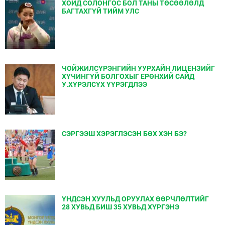
ХОЙД СОЛОНГОС БОЛ ТАНЫ ТӨСӨӨЛӨЛД
БАГТАХГҮЙ ТИЙМ УЛС
ЧОЙЖИЛСҮРЭНГИЙН УУРХАЙН ЛИЦЕНЗИЙГ
ХҮЧИНГҮЙ БОЛГОХЫГ ЕРѲНХИЙ САЙД
У.ХҮРЭЛСҮХ ҮҮРЭГДЛЭЭ
СЭРГЭЭШ ХЭРЭГЛЭСЭН БӨХ ХЭН БЭ?
ҮНДСЭН ХУУЛЬД ОРУУЛАХ ӨӨРЧЛӨЛТИЙГ
28 ХУВЬД БИШ 35 ХУВЬД ХҮРГЭНЭ