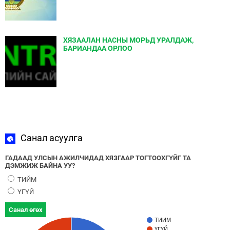
ХЯЗААЛАН НАСНЫ МОРЬД УРАЛДАЖ,
БАРИАНДАА ОРЛОО
Санал асуулга
ГАДААД УЛСЫН АЖИЛЧИДАД ХЯЗГААР ТОГТООХГҮЙГ ТА
ДЭМЖИЖ БАЙНА УУ?
ТИЙМ
ҮГҮЙ
Санал өгөх
ТИЙМ
ҮГҮЙ