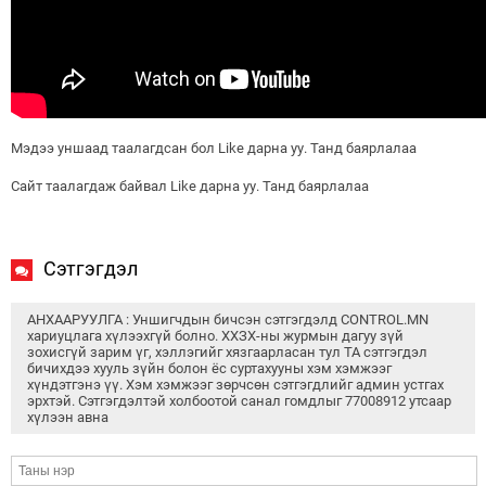
Мэдээ уншаад таалагдсан бол Like дарна уу. Танд баярлалаа
Сайт таалагдаж байвал Like дарна уу. Танд баярлалаа
Сэтгэгдэл
АНХААРУУЛГА : Уншигчдын бичсэн сэтгэгдэлд CONTROL.MN
хариуцлага хүлээхгүй болно. ХХЗХ-ны журмын дагуу зүй
зохисгүй зарим үг, хэллэгийг хязгаарласан тул ТА сэтгэгдэл
бичихдээ хууль зүйн болон ёс суртахууны хэм хэмжээг
хүндэтгэнэ үү. Хэм хэмжээг зөрчсөн сэтгэгдлийг админ устгах
эрхтэй. Сэтгэгдэлтэй холбоотой санал гомдлыг 77008912 утсаар
хүлээн авна