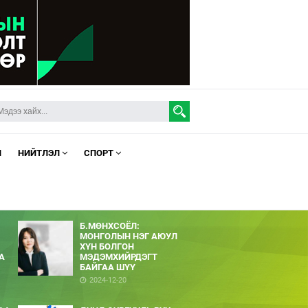
Л
НИЙТЛЭЛ
СПОРТ
Б.МӨНХСОЁЛ:
МОНГОЛЫН НЭГ АЮУЛ
ХҮН БОЛГОН
А
МЭДЭМХИЙРДЭГТ
БАЙГАА ШҮҮ
2024-12-20