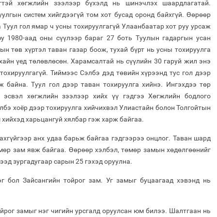
ттэй хөгжлийн зээлээр бүхэлд нь шинэчлэх шаардлагатай.
улгын систем хийгдээгүй том хот бусад оронд байхгүй. Өөрөөр
а Туул гол ямар ч усны тохируулгагүй Улаанбаатар хот руу урсаж
у 1980-аад оны сүүлээр бараг 27 боть Туулын гадаргын усан
ын төв хүртэл таван газар боож, тухай бүрт нь усны тохируулга
хайн үед төлөвлөсөн. Харамсалтай нь сүүлийн 30 гаруй жил энэ
тохируулгагүй. Тиймээс Сэлбэ дэд төвийн хүрээнд тус гол дээр
ж байна. Туул гол дээр таван тохируулга хийнэ. Ингэхдээ төр
, эсвэл хөгжлийн зээлээр хийх үү гэдгээ Хөгжлийн бодлого
элбэ хоёр дээр тохируулга хийчихвэл Улиастайн болон Толгойтын
 хийхэд харьцангуй хялбар гэж харж байгаа.
ахгүйгээр анх удаа барьж байгаа гэдгээрээ онцлог. Таван шард
өмөр зам явж байгаа. Өөрөөр хэлбэл, төмөр замын хөдөлгөөнийг
ээд зургадугаар сарын 25 гэхэд оруулна.
г бол Зайсангийн тойрог зам. Уг замыг буцаагаад хэвэнд нь
йрог замыг нэг чигийн урсгалд оруулсан юм билээ. Шалтгаан нь