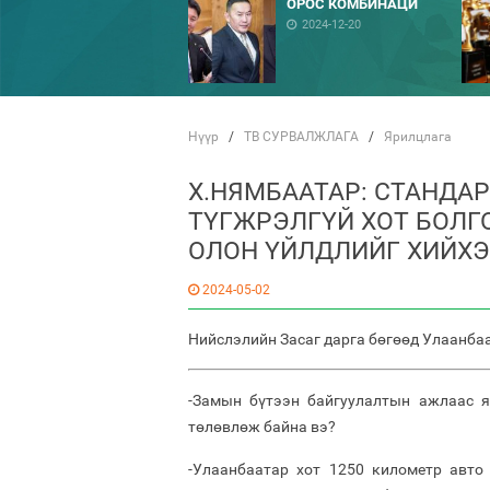
ОРОС КОМБИНАЦИ
2024-12-20
Нүүр
/
ТВ СУРВАЛЖЛАГА
/
Ярилцлага
Х.НЯМБААТАР: СТАНДАР
ТҮГЖРЭЛГҮЙ ХОТ БОЛГ
ОЛОН ҮЙЛДЛИЙГ ХИЙХЭ
2024-05-02
Нийслэлийн Засаг дарга бөгөөд Улаанба
-Замын бүтээн байгуулалтын ажлаас я
төлөвлөж байна вэ?
-Улаанбаатар хот 1250 километр авто