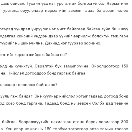
игдаж байсан. Тухайн үед нэг урсгалтай болгохгүй бол Яармагийн
г урсгалд оруулснаар яармагийн замын гацаа багассан нөлөө
гэдэд хүндрэл учруулж нэг чигт байлгаад байгаа зүйл биш шүү
удалгаа хийсний үндсэн дээр үүнийг өөрчилж болохгүй гэж гарч
 гүүрийг нь шинэчилнэ. Дахиад нэг гүүрээр зорчино.
жилтийг хэрхэн шийдэж байгаа вэ?
элд нь хучихгүй. Эврэлтэй бүх замыг хучна. Ойролцоогоор 150
на. Нийслэл дотооддоо бонд гаргаж байгаа.
улахаар төлөвлөж байгаа вэ?
ууль гэж байдаг. Энэ хуулиар нийслэл хотыг гадаад, дотоод бонд
оод хоёр бонд гаргана. Гадаад бонд нь зөвхөн Сэлбэ дэд төвийн
ж байгаа. Бөөрөлжүүтийн цахилгаан станц барих зорилгоор 300
на. Үүн дээр нэмэх нь 150 тэрбум төгрөгөөр авто замын төслөө