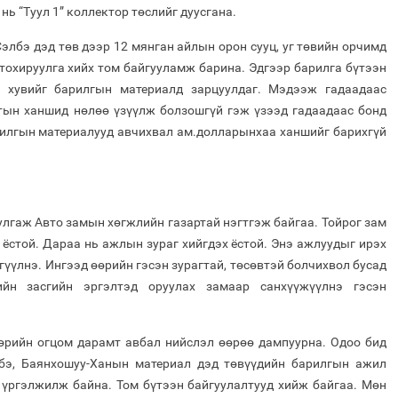
нь “Туул 1” коллектор төслийг дуусгана.
Сэлбэ дэд төв дээр 12 мянган айлын орон сууц, уг төвийн орчимд
 тохируулга хийх том байгууламж барина. Эдгээр барилга бүтээн
 хувийг барилгын материалд зарцуулдаг. Мэдээж гадаадаас
тын ханшид нөлөө үзүүлж болзошгүй гэж үзээд гадаадаас бонд
рилгын материалууд авчихвал ам.долларынхаа ханшийг барихгүй
улгаж Авто замын хөгжлийн газартай нэгтгэж байгаа. Тойрог зам
ёстой. Дараа нь ажлын зураг хийгдэх ёстой. Энэ ажлуудыг ирэх
гүүлнэ. Ингээд өөрийн гэсэн зурагтай, төсөвтэй болчихвол бусад
ийн засгийн эргэлтэд оруулах замаар санхүүжүүлнэ гэсэн
өрийн огцом дарамт авбал нийслэл өөрөө дампуурна. Одоо бид
бэ, Баянхошуу-Ханын материал дэд төвүүдийн барилгын ажил
 үргэлжилж байна. Том бүтээн байгуулалтууд хийж байгаа. Мөн