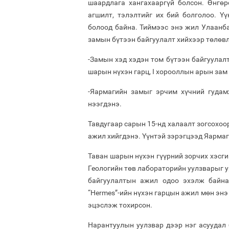
шаардлага хангахааргүй болсон. Өнгөр
агшилт, тэлэлтийг их бий болголоо. Ү
болоод байна. Тиймээс энэ жил Улаанба
замын бүтээн байгуулалт хийхээр төлөв
-Замын хэд хэдэн том бүтээн байгуулалт
шарын нүхэн гарц, I хорооллын арын зам
-Яармагийн замыг эрчим хүчний гудамж
нээгдэнэ.
Тавдугаар сарын 15-нд халаалт зогсохоо
ажил хийгдэнэ. Үүнтэй зэрэгцээд Яарма
Таван шарын нүхэн гүүрний зорчих хэсги
Геологийн төв лабораторийн уулзварыг у
байгуулалтын ажил одоо эхэлж байна
“Hermes”-ийн нүхэн гарцын ажил мөн энэ
эцэслэж тохирсон.
Нарантуулын уулзвар дээр нэг асуудал 