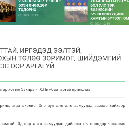
2024 ОНЫ БӨРТЭ ЧОНО"
УЛААНБААТАРЫН УТ
ЭЗЭН ӨНӨӨДӨР
БОЛ УЛС ТӨР,
ТОДОРНО
БИЗНЕСИЙН
БҮЛЭГЛЭЛҮҮДИЙН
2024-12-19
ХАМТЫН БҮТЭЭЛ ЮМ
2024-12-19
ТТАЙ, ИРГЭДЭД ЭЭЛТЭЙ,
ОХЫН ТӨЛӨӨ ЗОРИМОГ, ШИЙДЭМГИЙ
ЭС ӨӨР АРГАГҮЙ
атар хотын Захирагч Х.Нямбаатартай ярилцлаа.
рилцлагаа эхэлье. Энэ зун аль аль замуудад засвар хийхээр
 замтай. Эдгээр авто замуудын дийлэнх нь өнөөдөр чанарын