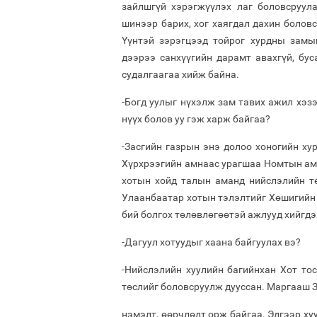
зайлшгүй хэрэгжүүлэх лаг боловсруул
шинээр барих, хог хаягдал дахин боловс
Үүнтэй зэрэгцээд тойрог хурдны замы
дээрээ санхүүгийн дарамт авахгүй, бус
судалгаагаа хийж байна.
-Богд уулыг нүхэлж зам тавих ажил хэзэ
нүүх болов уу гэж харж байгаа?
-Засгийн газрын энэ долоо хоногийн х
Хүрхрээгийн амнаас урагшаа Номтын ам 
хотын хойд талын аманд нийслэлийн т
Улаанбаатар хотын тэлэлтийг Хөшигийн
бий болгох төлөвлөгөөтэй ажлууд хийгдэ
-Дагуул хотуудыг хаана байгуулах вэ?
-Нийслэлийн хуулийн багийнхан Хот то
төслийг боловсруулж дууссан. Маргааш З
нэмэлт, өөрчлөлт орж байгаа. Эдгээр ху