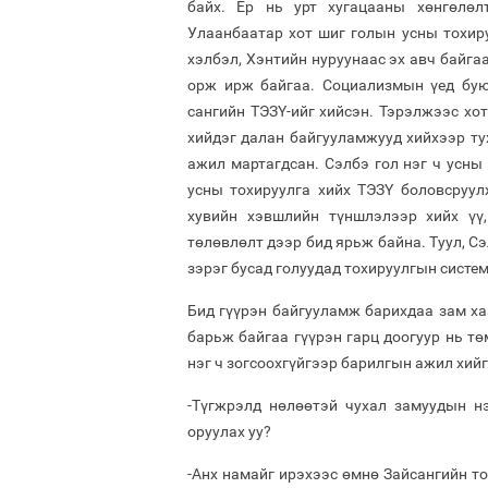
байх. Ер нь урт хугацааны хөнгөлөл
Улаанбаатар хот шиг голын усны тохиру
хэлбэл, Хэнтийн нуруунаас эх авч байга
орж ирж байгаа. Социализмын үед бую
сангийн ТЭЗҮ-ийг хийсэн. Тэрэлжээс хот
хийдэг далан байгууламжууд хийхээр ту
ажил мартагдсан. Сэлбэ гол нэг ч усны 
усны тохируулга хийх ТЭЗҮ боловсруул
хувийн хэвшлийн түншлэлээр хийх үү
төлөвлөлт дээр бид ярьж байна. Туул, С
зэрэг бусад голуудад тохируулгын систем
Бид гүүрэн байгууламж барихдаа зам ха
барьж байгаа гүүрэн гарц доогуур нь т
нэг ч зогсоохгүйгээр барилгын ажил хийг
-Түгжрэлд нөлөөтэй чухал замуудын нэ
оруулах уу?
-Анх намайг ирэхээс өмнө Зайсангийн то