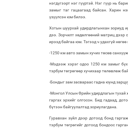
нэгдүгээрт нэг гүүртэй. Нэг гүүр нь бар
замыг таг гацаагаад байсан. Харин нэ
үзүүлсэн юм билээ.
Хотын шуурхай удирдлагынхан зориуд ир
дээ. Зорчилт хөдөлгөөний матриц дээр с
ирээд байгаа юм. Тэгээд ч удахгүй нөгөө
-1250 км авто замын хучих төсөв санхүү
-Мэдээж хэрэг одоо 1250 км замыг бүх
тэрбум төгрөгөөр хучихаар төлөвлөж бай
-Бондыг зам засвараас гадна юунд зарцу
-Монгол Улсын Өрийн удирдлагын тухай х
гаргах эрхийг олгосон. Бид гадаад, дот
бүтээн байгуулалтад зориулагдана.
Гуравхан зүйл дээр дотоод бонд гарга
тэрбум төгрөгийг дотоод бондоос гарга