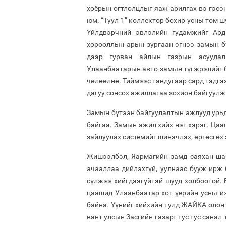
хоёрын огтлолцлыг яаж арилгах вэ гэсэн
юм. “Туул 1” коллектор бохир усны том 
Үйлдвэрчний эвлэлийн гудамжийг Ар
хорооллын арын зургаан эгнээ замын б
дээр гурван айлын газрын асуудал
Улаанбаатарын авто замын түгжрэлийг б
чөлөөлнө. Тиймээс тавдугаар сард тэдгэ
дагуу сонсох ажиллагаа зохион байгуулж
Замын бүтээн байгуулалтын ажлууд урьд
байгаа. Замын ажил хийх нэг хэрэг. Ца
зайлуулах системийг шинэчлэх, өргөсгөх 
Жишээлбэл, Яармагийн замд саяхан шар
ачааллаа дийлэхгүй, уулнаас бууж ирж 
сүлжээ хийгдээгүйтэй шууд холбоотой. 
цаашид Улаанбаатар хот үерийн усны и
байна. Үүнийг хийхийн тулд ЖАЙКА олон
вант улсын Засгийн газарт тус тус санал