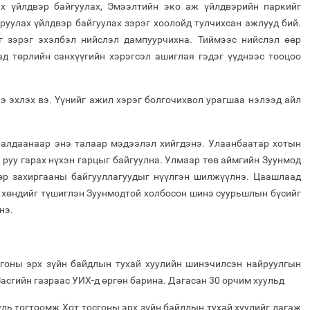
ах үйлдвэр байгуулах, Эмээлтийн эко аж үйлдвэрийн паркийг
руулах үйлдвэр байгуулах зэрэг хоолойд тулчихсан ажлууд бий.
г зэрэг эхэлбэл нийслэл дампуурчихна. Тиймээс нийслэл өөр
ад төрлийн санхүүгийн хэрэгсэл ашиглая гэдэг үүднээс тооцоо
э эхлэх вэ. Үүнийг ажил хэрэг болгочихвол урагшаа нэлээд айл
уралдаанаар энэ талаар мэдээлэл хийгдэнэ. Улаанбаатар хотын
руу гарах нүхэн гарцыг байгуулна. Улмаар төв аймгийн Зуунмод
өр захиргааны байгууллагуудыг нүүлгэн шилжүүлнэ. Цаашлаад
 хөндийг түшиглэн Зуунмодтой холбосон шинэ суурьшлын бүсийг
нэ.
сгоны эрх зүйн байдлын тухай хуулийн шинэчилсэн найруулгын
асгийн газраас УИХ-д өргөн барина. Дагасан 30 орчим хуульд
уль тогтоомж Хот тосгоны эрх зүйн байдлын тухай хуулийг дагаж