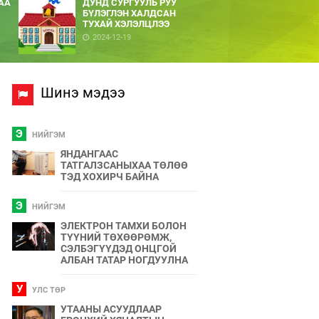
АА
ДУНД СУРГУУЛЬ РУУ
БҮЛЭГЛЭН ХАЛДСАН
ТУХАЙ ХЭЛЭЛЦЛЭЭ
2024-12-19
Шинэ мэдээ
Э
НИЙГЭМ
ЯНДАНГААС
ТАТГАЛЗСАНЫХАА ТӨЛӨӨ
ТЭД ХОХИРЧ БАЙНА
Э
НИЙГЭМ
ЭЛЕКТРОН ТАМХИ БОЛОН
ТҮҮНИЙ ТӨХӨӨРӨМЖ,
СЭЛБЭГҮҮДЭД ОНЦГОЙ
АЛБАН ТАТАР НОГДУУЛНА
У
УЛС ТӨР
УТААНЫ АСУУДЛААР