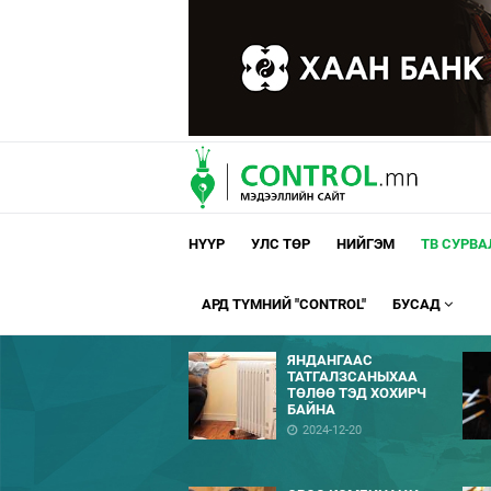
НҮҮР
УЛС ТӨР
НИЙГЭМ
ТВ СУРВ
АРД ТҮМНИЙ "CONTROL"
БУСАД
ЯНДАНГААС
ТАТГАЛЗСАНЫХАА
ТӨЛӨӨ ТЭД ХОХИРЧ
БАЙНА
2024-12-20