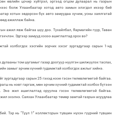
сөн өвлийн цочир хүйтрэл, эргээд огцом дулаарал нь газрын
үнээс болж Улаанбаатар хотод авто замын элэгдэл ихээр бий
атар хотын эвдэрсэн бүх авто замуудаа хучиж, усны хаялгатай
лөөд ажиллаж байна.
ын ажил явж байгаа шүү дээ. Тухайлбал, Яармагийн гүүр, Таван
 гэхчлэн. Эдгээр замууд хэзээ ашиглалтад орох вэ?
тай холбогдох хэсгийн зорчих хэсэг зургадугаар сарын 1-нд
р дулааны том шугамыг газар доогуур нүүлгэн шилжүүлэх таслах,
гийн замыг эрчим хүчний гудамжтай холбогдох ажлыг хийнэ.
йг зургадугаар сарын 25 гэхэд нээе гэсэн төлөвлөгөөтэй байгаа.
рагш нь нэвт гаргаж, мөн эрчим хүчний гудамжтай холбох бүтээн
. Энэ жил ашиглалтад оруулна гэсэн төлөвлөгөөтэй байгаа.
 жил эхэлнэ. Саяхан Улаанбаатар төмөр замтай газрын асуудлаа
бий. Тэр нь “Туул 1” коллекторын түвшин нүхэн гүүрний түвшин