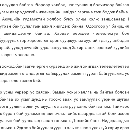
 асуудал байгаа. Өөрөөр хэлбэл, нэг түвшинд болчихоод байгаа
шугам дээр удахгүй инженерийн шийдэл гаргана гэж бодож байна.
д Аюушийн гудамжтай холбох буюу олны хэлж заншсанаар I
үтээн байгуулалтын ажил хийгдэж байна. Одоогоор уг байршил
 шийдэгдээгүй байгаа. Хэрвээ өөрсдөө чөлөөлөхгүй бол
ууруулах гэр хорооллыг орон сууцжуулах хуулийн дагуу албадан
эр айлуудад сүүлийн удаа сануулаад Захиргааны ерөнхий хуулийн
 газрыг чөлөөлнө.
 хожид байгаагүй өргөн хүрээнд энэ жил хийгдэх төлөвлөгөөтэй
ашид замын стандартыг сайжруулах замын гүүрэн байгууламж, ус
зэрэг олон ажил бий.
 усны үерээр ус хаясан. Замын усны хаялга нь байгаа боловч
байгаа их усыг дунд нь тосож авах, ус зайлуулах үерийн шугам
Богд уулын арын ус шууд төв зам руу хаяж байгаа юм. Тиймээс
ж бүрэн байгууламжид шинэчлэл хийх шаардлагатай болчихоод
 улсын байгууллагад санал тавьсан. Дэлхийн банк, Нидерландын
 тавьсан. Эдгээр байгууллагуудын аль нэгнээс удахгүй хариу ирэх