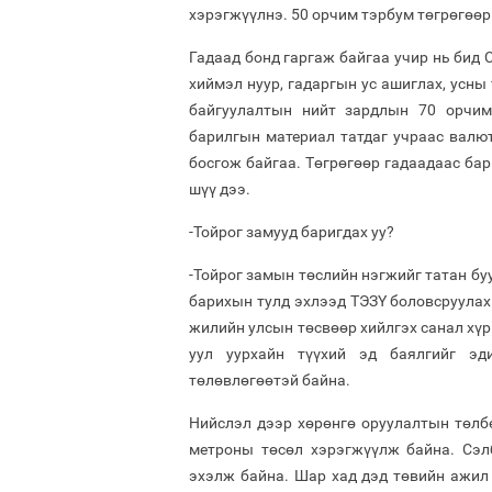
хэрэгжүүлнэ. 50 орчим тэрбум төгрөгөөр 
Гадаад бонд гаргаж байгаа учир нь бид 
хиймэл нуур, гадаргын ус ашиглах, усны
байгуулалтын нийт зардлын 70 орчим
барилгын материал татдаг учраас валю
босгож байгаа. Төгрөгөөр гадаадаас ба
шүү дээ.
-Тойрог замууд баригдах уу?
-Тойрог замын төслийн нэгжийг татан бу
барихын тулд эхлээд ТЭЗҮ боловсруулах 
жилийн улсын төсвөөр хийлгэх санал хүр
уул уурхайн түүхий эд баялгийг эд
төлөвлөгөөтэй байна.
Нийслэл дээр хөрөнгө оруулалтын төлб
метроны төсөл хэрэгжүүлж байна. Сэл
эхэлж байна. Шар хад дэд төвийн ажил