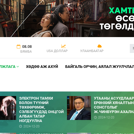
08.08
USA ДОЛЛАР
УЛААНБААТАР
БЯМБА
АЛЖЛАГА
ХӨДӨӨ АЖ АХУЙ
БАЙГАЛЬ ОРЧИН, АЯЛАЛ ЖУУЛЧЛА
ЭЛЕКТРОН ТАМХИ
УТААНЫ АСУУДЛААР
БОЛОН ТҮҮНИЙ
ЕРӨНХИЙ ХЯНАЛТЫН
ТӨХӨӨРӨМЖ,
СОНСГОЛЫГ
СЭЛБЭГҮҮДЭД ОНЦГОЙ
Ж.ЧИНБҮРЭН АХАЛН
АЛБАН ТАТАР
2024-12-20
НОГДУУЛНА
2024-12-20