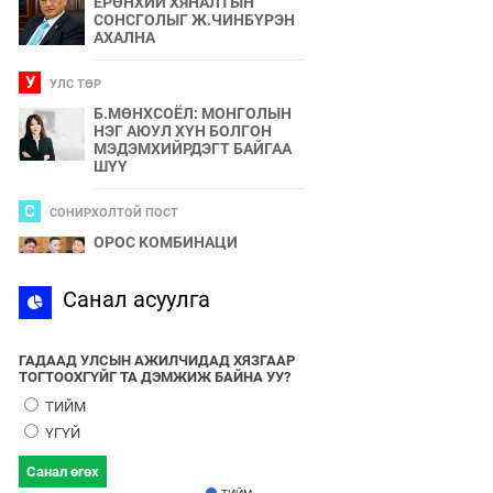
ЕРӨНХИЙ ХЯНАЛТЫН
СОНСГОЛЫГ Ж.ЧИНБҮРЭН
АХАЛНА
У
УЛС ТӨР
Б.МӨНХСОЁЛ: МОНГОЛЫН
НЭГ АЮУЛ ХҮН БОЛГОН
МЭДЭМХИЙРДЭГТ БАЙГАА
ШҮҮ
С
СОНИРХОЛТОЙ ПОСТ
ОРОС КОМБИНАЦИ
С
Санал асуулга
СПОРТ
2024 ОНЫ БӨРТЭ ЧОНО"
ЭЗЭН ӨНӨӨДӨР ТОДОРНО
ГАДААД УЛСЫН АЖИЛЧИДАД ХЯЗГААР
ТОГТООХГҮЙГ ТА ДЭМЖИЖ БАЙНА УУ?
У
УЛС ТӨР
ТИЙМ
УЛААНБААТАРЫН УТАА БОЛ
ҮГҮЙ
УЛС ТӨР, БИЗНЕСИЙН
БҮЛЭГЛЭЛҮҮДИЙН
Санал өгөх
ХАМТЫН БҮТЭЭЛ ЮМ
ТИЙМ