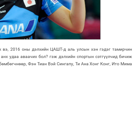
 вэ, 2016 оны дэлхийн ЦАШТ-д аль улсын хэн гэдэг тамирчин
 анх удаа аваачих бол? гэж дэлхийн спортын сэтгүүлчид бичиж
бөмбөгчнөөр, Фэн Тиан Вэй Сингапу, Ти Ана Хонг Конг, Ито Мима