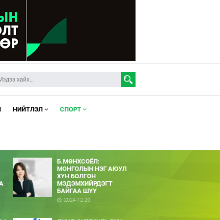
Л
НИЙТЛЭЛ
СПОРТ
Б.МӨНХСОЁЛ:
МОНГОЛЫН НЭГ АЮУЛ
ХҮН БОЛГОН
А
МЭДЭМХИЙРДЭГТ
БАЙГАА ШҮҮ
2024-12-20