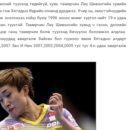
исний түүхэнд төдийгүй, хувь тамирчин Лиу Шивэнгийн хувийн
о гэж Хятадын Өдрийн сонинд дурджээ. Учир нь, эмэгтэйчүүдийн
 эхэлснээс хойш буюу 1996 оноос өнөөг хүртэл нийт 19-н удаа
ан түүхтэй. Тамирчин Лиу Шивэнгийн хувьд ч гэсэн, дэлхийн
 цор ганц тамирчин болж түүхэнд бичүүлэх боломжоо алдлаа.
 онуудад аваргалж байсан бол түүнээс өмнө Хятадын алдарт
2007 Зан И Нин 2001,2002,2004,2005 тус тус 4-н удаа аваргалж