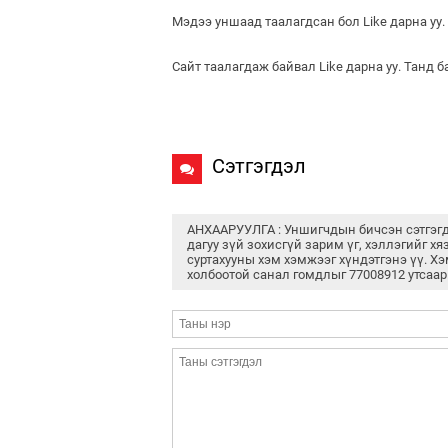
Мэдээ уншаад таалагдсан бол Like дарна уу.
Сайт таалагдаж байвал Like дарна уу. Танд 
Сэтгэгдэл
АНХААРУУЛГА : Уншигчдын бичсэн сэтгэг
дагуу зүй зохисгүй зарим үг, хэллэгийг хя
суртахууны хэм хэмжээг хүндэтгэнэ үү. Хэ
холбоотой санал гомдлыг 77008912 утсаар