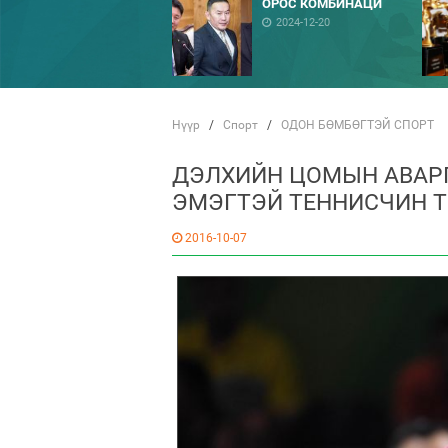
ОРОС КОМБИНАЦИ
2024-12-20
Нүүр
/
Спорт
/
ОДОН БӨМБӨГТЭЙ СПОРТ
ДЭЛХИЙН ЦОМЫН АВАРГ
ЭМЭГТЭЙ ТЕННИСЧИН Т
2016-10-07