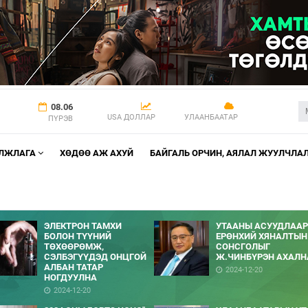
08.06
USA ДОЛЛАР
УЛААНБААТАР
ПҮРЭВ
АЛЖЛАГА
ХӨДӨӨ АЖ АХУЙ
БАЙГАЛЬ ОРЧИН, АЯЛАЛ ЖУУЛЧЛА
ЭЛЕКТРОН ТАМХИ
УТААНЫ АСУУДЛААР
БОЛОН ТҮҮНИЙ
ЕРӨНХИЙ ХЯНАЛТЫН
ТӨХӨӨРӨМЖ,
СОНСГОЛЫГ
СЭЛБЭГҮҮДЭД ОНЦГОЙ
Ж.ЧИНБҮРЭН АХАЛН
АЛБАН ТАТАР
2024-12-20
НОГДУУЛНА
2024-12-20