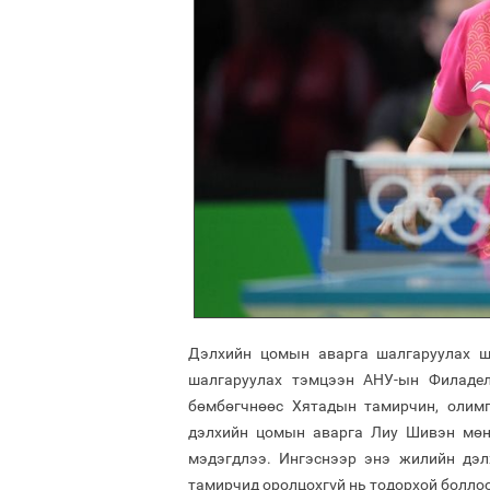
Дэлхийн цомын аварга шалгаруулах ш
шалгаруулах тэмцээн АНУ-ын Филадел
бөмбөгчнөөс Хятадын тамирчин, олимп
дэлхийн цомын аварга Лиу Шивэн мөн
мэдэгдлээ. Ингэснээр энэ жилийн дэ
тамирчид оролцохгүй нь тодорхой боллоо