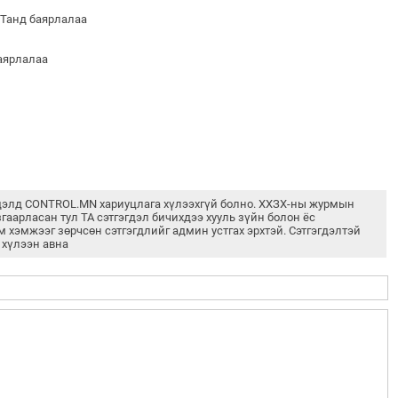
 Танд баярлалаа
баярлалаа
дэлд CONTROL.MN хариуцлага хүлээхгүй болно. ХХЗХ-ны журмын
згаарласан тул ТА сэтгэгдэл бичихдээ хууль зүйн болон ёс
м хэмжээг зөрчсөн сэтгэгдлийг админ устгах эрхтэй. Сэтгэгдэлтэй
 хүлээн авна