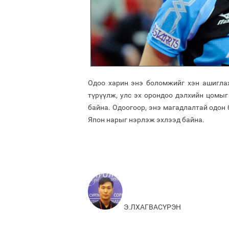
Одоо харин энэ боломжийг хэн ашиглах
түрүүлж, улс эх орондоо дэлхийн цомыг
байна. Одоогоор, энэ магадлалтай одон 
Япон нарыг нэрлэж эхлээд байна.
Э.ЛХАГВАСҮРЭН