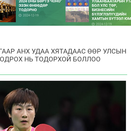
2024 ОНЫ БӨРТЭ ЧОНО"
УЛААНБААТАРЫН УТ
ЭЗЭН ӨНӨӨДӨР
БОЛ УЛС ТӨР,
ТОДОРНО
БИЗНЕСИЙН
БҮЛЭГЛЭЛҮҮДИЙН
2024-12-19
ХАМТЫН БҮТЭЭЛ ЮМ
2024-12-19
ААР АНХ УДАА ХЯТАДААС ӨӨР УЛСЫН
ОДРОХ НЬ ТОДОРХОЙ БОЛЛОО