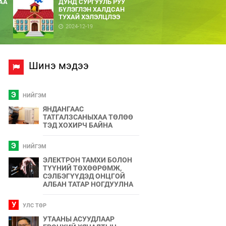
АА
ДУНД СУРГУУЛЬ РУУ
БҮЛЭГЛЭН ХАЛДСАН
ТУХАЙ ХЭЛЭЛЦЛЭЭ
2024-12-19
Шинэ мэдээ
Э
НИЙГЭМ
ЯНДАНГААС
ТАТГАЛЗСАНЫХАА ТӨЛӨӨ
ТЭД ХОХИРЧ БАЙНА
Э
НИЙГЭМ
ЭЛЕКТРОН ТАМХИ БОЛОН
ТҮҮНИЙ ТӨХӨӨРӨМЖ,
СЭЛБЭГҮҮДЭД ОНЦГОЙ
АЛБАН ТАТАР НОГДУУЛНА
У
УЛС ТӨР
УТААНЫ АСУУДЛААР