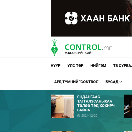
НҮҮР
УЛС ТӨР
НИЙГЭМ
ТВ СУРВ
АРД ТҮМНИЙ "CONTROL"
БУСАД
ЯНДАНГААС
ТАТГАЛЗСАНЫХАА
ТӨЛӨӨ ТЭД ХОХИРЧ
БАЙНА
2024-12-20