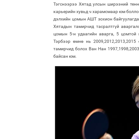
Тэгснээрээ Хятад улсын ширээний тенн
карьерийн хувьд ч харамсмаар юм болло
дэлхийн цомын АШТ зохион байгуулагдаж
Хятадын тамирчид тасралтгүй аваргалс
цомын 5-н удаагийн аварга, 5 цомтой
Тэрбээр өмнө нь 2009,2012,2013,2015
тамирчид болох Ван Нан 1997,1998,2003,
байсан юм.