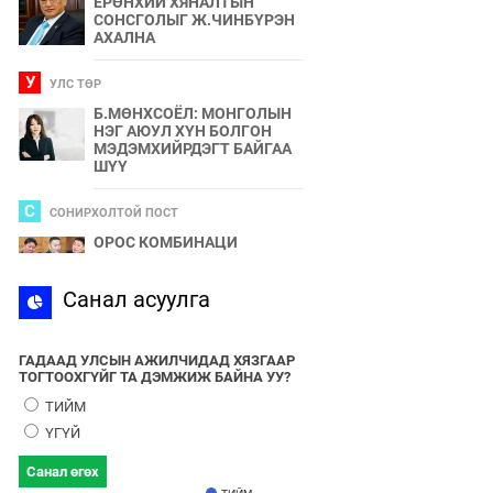
ЕРӨНХИЙ ХЯНАЛТЫН
СОНСГОЛЫГ Ж.ЧИНБҮРЭН
АХАЛНА
У
УЛС ТӨР
Б.МӨНХСОЁЛ: МОНГОЛЫН
НЭГ АЮУЛ ХҮН БОЛГОН
МЭДЭМХИЙРДЭГТ БАЙГАА
ШҮҮ
С
СОНИРХОЛТОЙ ПОСТ
ОРОС КОМБИНАЦИ
С
Санал асуулга
СПОРТ
2024 ОНЫ БӨРТЭ ЧОНО"
ЭЗЭН ӨНӨӨДӨР ТОДОРНО
ГАДААД УЛСЫН АЖИЛЧИДАД ХЯЗГААР
ТОГТООХГҮЙГ ТА ДЭМЖИЖ БАЙНА УУ?
У
УЛС ТӨР
ТИЙМ
УЛААНБААТАРЫН УТАА БОЛ
ҮГҮЙ
УЛС ТӨР, БИЗНЕСИЙН
БҮЛЭГЛЭЛҮҮДИЙН
Санал өгөх
ХАМТЫН БҮТЭЭЛ ЮМ
ТИЙМ