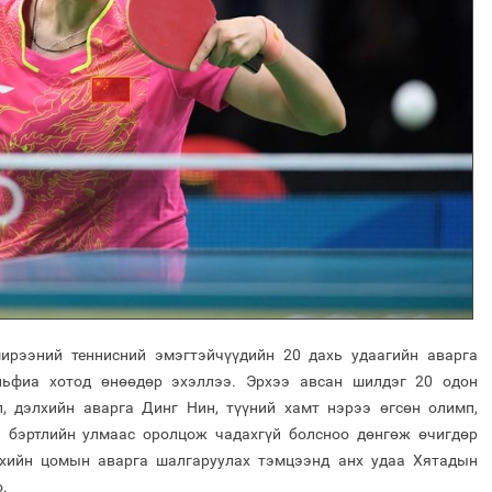
ирээний теннисний эмэгтэйчүүдийн 20 дахь удаагийн аварга
ьфиа хотод өнөөдөр эхэллээ. Эрхээ авсан шилдэг 20 одон
, дэлхийн аварга Динг Нин, түүний хамт нэрээ өгсөн олимп,
 бэртлийн улмаас оролцож чадахгүй болсноо дөнгөж өчигдөр
лхийн цомын аварга шалгаруулах тэмцээнд анх удаа Хятадын
.