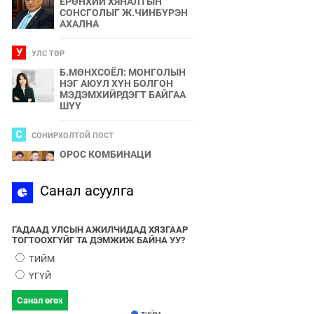
ЕРӨНХИЙ ХЯНАЛТЫН
СОНСГОЛЫГ Ж.ЧИНБҮРЭН
АХАЛНА
У
УЛС ТӨР
Б.МӨНХСОЁЛ: МОНГОЛЫН
НЭГ АЮУЛ ХҮН БОЛГОН
МЭДЭМХИЙРДЭГТ БАЙГАА
ШҮҮ
С
СОНИРХОЛТОЙ ПОСТ
ОРОС КОМБИНАЦИ
С
Санал асуулга
СПОРТ
2024 ОНЫ БӨРТЭ ЧОНО"
ЭЗЭН ӨНӨӨДӨР ТОДОРНО
ГАДААД УЛСЫН АЖИЛЧИДАД ХЯЗГААР
ТОГТООХГҮЙГ ТА ДЭМЖИЖ БАЙНА УУ?
У
УЛС ТӨР
ТИЙМ
УЛААНБААТАРЫН УТАА БОЛ
ҮГҮЙ
УЛС ТӨР, БИЗНЕСИЙН
БҮЛЭГЛЭЛҮҮДИЙН
Санал өгөх
ХАМТЫН БҮТЭЭЛ ЮМ
ТИЙМ