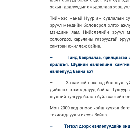
шалтгаанууд болж өгдөг. Хүн бүр өд
захын дадлуудыг амьдралдаа хэвшүүлэ
Тиймээс манай Нүүр ам судлалын су
эрүүл мэндийн боловсрол олгох ажлу
мэндийн яам, Нийслэлийн эрүүл м
холбогдох, харьяаны газруудтай эрү
хамтран ажиллаж байна.
–
Танд баярлалаа, ярилцлагаа
ярилцъя. Шүдний өвчлөлийн хамгийн
өвчлөлүүд байна вэ?
– За хамгийн эхлээд бол шүд гүйдэ
дийлэнх тохиолдлууд байна. Тулгуур
шүдний тулгуур болон буйл хэсгийн ө
Мөн 2000-аад оноос хойш хүүхэд баг
тохиолдлууд ч ихсэж байна.
– Тэгвэл дээрх өвчлөлүүдийн онцл