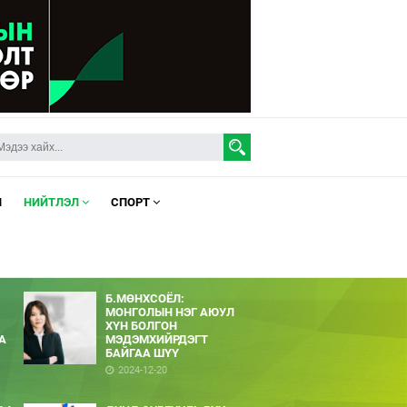
Л
НИЙТЛЭЛ
СПОРТ
Б.МӨНХСОЁЛ:
МОНГОЛЫН НЭГ АЮУЛ
ХҮН БОЛГОН
А
МЭДЭМХИЙРДЭГТ
БАЙГАА ШҮҮ
2024-12-20