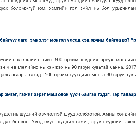
 ганц шүдний эмнэлгүүд, эрүүл мэндийн байгууллагууд олон
жрах боломжгүй юм, хамгийн гол зүйл нь бол урьдчилан
гууллага, эмнэлэг монгол улсад хэд орчим байгаа вэ? Үр
н хэвшлийн нийт 500 орчим шүдний эрүүл мэндийн
сэн ч өвчлөлийнх нь хэмжээ нь 90 гаруй хувьтай байна. 2017
лгаагаар л гэхэд 1200 орчим хүүхдийн мөн л 90 гаруй хувь
гэг, гажиг зэрэг маш олон үүсч байгаа гэдэг. Тэр талаар
эл нь шүдний өвчлөлтэй шууд холбоотой. Амны хөндийн
гдэх болсон. Үүнд сүүн шүдний гажиг, эрүү нүүрний гажиг