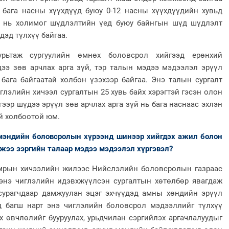
бага насны хүүхдүүд буюу 0-12 насны хүүхдүүдийн хувьд
э нь холимог шүдлэлтийн үед буюу байнгын шүд шүдлэлт
дэд түлхүү байгаа.
рьтаж сургуулийн өмнөх боловсрол хийгээд ерөнхий
ээ зөв арчлах арга зүй, тэр талын мэдээ мэдээлэл эрүүл
 бага байгаатай холбон үзэхээр байгаа. Энэ талын сургалт
лэлийн хичээл сургалтын 25 хувь байх хэрэгтэй гэсэн олон
ээр шүдээ эрүүл зөв арчлах арга зүй нь бага наснаас эхлэн
й холбоотой юм.
ндийн боловсролын хүрээнд шинээр хийгдэх ажил болон
мжээ зэргийн талаар мэдээ мэдээлэл хүргэвэл?
н хичээлийн жилээс Нийслэлийн боловсролын газраас
энэ чиглэлийн идэвхжүүлсэн сургалтын хөтөлбөр явагдаж
сурагчдаар дамжуулан эцэг эхчүүдэд амны хөндийн эрүүл
д багш нарт энэ чиглэлийн боловсрол мэдээллийг түлхүү
 өвчлөлийг бууруулах, урьдчилан сэргийлэх аргачлалуудыг