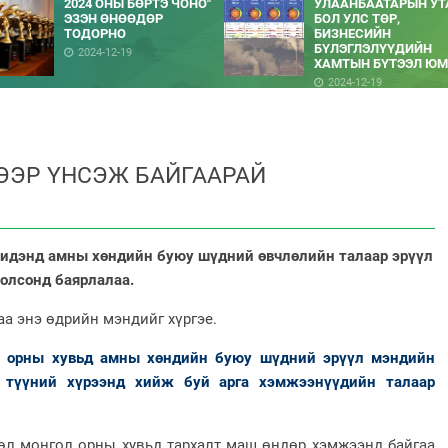
2024 ОНЫ БӨРТЭ ЧОНО"
УЛААНБААТАРЫН УТ
ЭЗЭН ӨНӨӨДӨР
БОЛ УЛС ТӨР,
ТОДОРНО
БИЗНЕСИЙН
БҮЛЭГЛЭЛҮҮДИЙН
2024-12-19
ХАМТЫН БҮТЭЭЛ ЮМ
2024-12-19
ЭЭР ҮНСЭЖ БАЙГААРАЙ
дэнд амны хөндийн буюу шүдний өвчлөлийн талаар эрүүл
олсонд баярлалаа.
 энэ өдрийн мэндийг хүргэе.
ы хувьд амны хөндийн буюу шүдний эрүүл мэндийн
н түүний хүрээнд хийж буй арга хэмжээнүүдийн талаар
онгол орны хувьд тархалт маш өндөр хэмжээнд байгаа