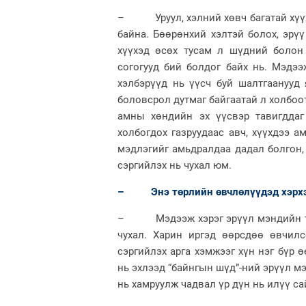
– Уруул, хэлний хөвч багатай хүүх
байна. Бөөрөнхий хэлтэй болох, эрүү
хүүхэд өсөх тусам л шүдний болон
согогууд бий болдог байх нь. Мэдээ
хэлбэрүүд нь үүсч буй шалтгаанууд
боловсрол дутмаг байгаатай л холбо
амны хөндийн эх үүсвэр тавигддаг
холбогдох газруудаас авч, хүүхдээ 
мэдлэгийг амьдралдаа дадал болгон,
сэргийлэх нь чухал юм.
– Энэ төрлийн өвчлөлүүдэд хэрхэн 
– Мэдээж хэрэг эрүүл мэндийн тус
чухал. Харин иргэд өөрсдөө өвчил
сэргийлэх арга хэмжээг хүн нэг бүр ө
нь эхлээд “байнгын шүд”-ний эрүүл м
нь хамруулж чадвал үр дүн нь илүү са