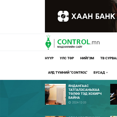
НҮҮР
УЛС ТӨР
НИЙГЭМ
ТВ СУРВ
АРД ТҮМНИЙ "CONTROL"
БУСАД
ЯНДАНГААС
ТАТГАЛЗСАНЫХАА
ТӨЛӨӨ ТЭД ХОХИРЧ
БАЙНА
2024-12-20