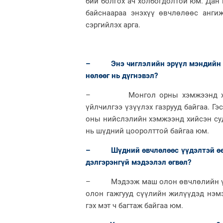
бий болгох ач холбогдолтой юм. Дан
байснаараа энэхүү өвчлөлөөс анги
сэргийлэх арга.
– Энэ чиглэлийн эрүүл мэндийн бай
нөлөөг нь дүгнэвэл?
– Монгол орны хэмжээнд хувий
үйлчилгээ үзүүлэх газрууд байгаа. Гэ
оны нийслэлийн хэмжээнд хийсэн суда
нь шүдний цооролттой байгаа юм.
– Шүдний өвчлөлөөс үүдэлтэй өөр эм
дэлгэрэнгүй мэдээлэл өгвөл?
– Мэдээж маш олон өвчлөлийн үүд
олон гажгууд сүүлийн жилүүдэд нэмэ
гэх мэт ч багтаж байгаа юм.