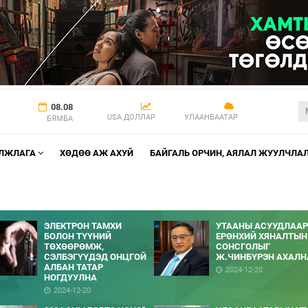
08.08
USA ДОЛЛАР
УЛААНБААТАР
БЯМБА
АЛЖЛАГА
ХӨДӨӨ АЖ АХУЙ
БАЙГАЛЬ ОРЧИН, АЯЛАЛ ЖУУЛЧЛА
ЭЛЕКТРОН ТАМХИ
УТААНЫ АСУУДЛААР
БОЛОН ТҮҮНИЙ
ЕРӨНХИЙ ХЯНАЛТЫН
ТӨХӨӨРӨМЖ,
СОНСГОЛЫГ
СЭЛБЭГҮҮДЭД ОНЦГОЙ
Ж.ЧИНБҮРЭН АХАЛН
АЛБАН ТАТАР
2024-12-20
НОГДУУЛНА
2024-12-20