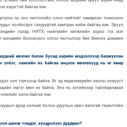
өр тутмын зөв хооллолтын, болон шүдний эрүүл ахуйн наад
х хэрэгтэй байгаа юм.
ргууль нь энэ чиглэлийн олон нийтийг хамарсан томоохон
удыг холбогдох газруудтай хамтран хийж байгаа юм. Эрүүл
эндийн газар, НИТХ, нийгмийн хөгжлийн хороо гэх мэт
үл мэндийн боловсрол олгох чиглэлээр бие биенээ дэмжин
 шүдний өвчлөл болон бусад нарийн мэдээллээр баяжуулан
 элбэг, хамгийн их байгаа онцлох өвчлөлүүд нь яг ямар
л нэн тэргүүнд байна. Яг эд хөдөлмөрийн насны хүмүүст
 эдийн эмгэг мөн их байна. Энэ нь энгийнээр тайлбарлавал
вчлөлийг хэлж байгаа юм.
ачуудын дунд хэлний болон уруулын хөвч багатай төрөлтийн
ох шинж тэмдэг, хүндрэлээс дурдвал?