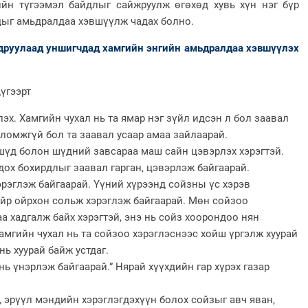
йн түгээмэл байдлыг сайжруулж өгөхөд хувь хүн нэг бүр
дыг амьдралдаа хэвшүүлж чадах болно.
руулаад уншигчдад хамгийн энгийн амьдралдаа хэвшүүлэх
үгээрт
эх. Хамгийн чухал нь та ямар нэг зүйл идсэн л бол заавал
оломжгүй бол та заавал усаар амаа зайлаарай.
а шүд болон шүдний завсараа маш сайн цэвэрлэх хэрэгтэй.
ох бохирдлыг заавал гарган, цэвэрлэж байгаарай.
эрэглэж байгаарай. Үүний хүрээнд сойзны үс хэрэв
йр ойрхон сольж хэрэглэж байгаарай. Мөн сойзоо
даа хадгалж байх хэрэгтэй, энэ нь сойз хоорондоо нян
амгийн чухал нь та сойзоо хэрэглэснээс хойш үргэлж хуурай
нь хуурай байж устдаг.
 нь үнэрлэж байгаарай.” Нярай хүүхдийн гар хүрэх газар
ай, эрүүл мэндийн хэрэглэгдэхүүн болох сойзыг авч яван,