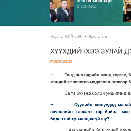
ОРОС КОМБИНАЦИ
2024-12-20
Нүүр
/
НИЙТЛЭЛ
/
Ярилцлага
ХҮҮХДИЙНХЭЭ ЗУЛАЙ Д
2020-09-25
– Танд энэ өдрийн мэнд хүргэе, би
мэндийн зөвлөгөө мэдээлэл өгөхөөр б
– За та бүхэнд болон уншигчид даа
– Сүүлийн жилүүдэд манай орн
өвчлөлийн тархалт хэр байна, мө
бидэнтэй хуваалцахгүй юу?
– Ам хөндийн ба шүдний өвчлөл м