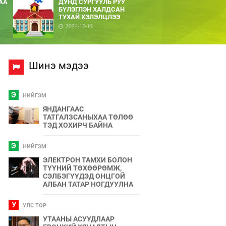
АА
ДУНД СУРГУУЛЬ РУУ
БҮЛЭГЛЭН ХАЛДСАН
ТУХАЙ ХЭЛЭЛЦЛЭЭ
2024-12-19
Шинэ мэдээ
Э
НИЙГЭМ
ЯНДАНГААС
ТАТГАЛЗСАНЫХАА ТӨЛӨӨ
ТЭД ХОХИРЧ БАЙНА
Э
НИЙГЭМ
ЭЛЕКТРОН ТАМХИ БОЛОН
ТҮҮНИЙ ТӨХӨӨРӨМЖ,
СЭЛБЭГҮҮДЭД ОНЦГОЙ
АЛБАН ТАТАР НОГДУУЛНА
У
УЛС ТӨР
УТААНЫ АСУУДЛААР