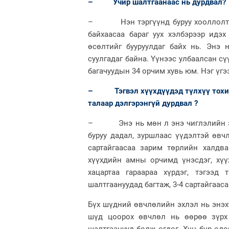
– Учир шалтгаанаас нь дурдвал?
– Нэн тэргүүнд буруу хооллолт, хэ
байхаасаа бараг уух хэлбэрээр идэ
өсөлтийг бууруулдаг байх нь. Энэ 
суулгадаг байна. Үүнээс улбаалсан сү
багачуудын 34 орчим хувь юм. Нэг үгэ
– Тэгвэл хүүхдүүдэд түлхүү тохиол
талаар дэлгэрэнгүй дурдвал ?
– Энэ нь мөн л энэ чиглэлийн эрү
буруу дадал, зуршлаас үүдэлтэй өвч
сартайгаасаа зарим төрлийн халдв
хүүхдийн амны орчимд үнэсдэг, хүү
хацартаа гараараа хүрдэг, тэгээд
шалтгаануудад багтаж, 3-4 сартайгаас
Бүх шүдний өвчлөлийн эхлэл нь энэх
шүд цоорох өвчлөл нь өөрөө зүрх