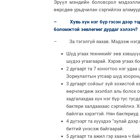
Эрүүл мэндийн боловсрол мэдээлли
өөрсдөө урьдчилан сэргийлэх алхмуу
– Хувь хүн нэг бүр гэсэн дээр тод
боломжтой зөвлөгөөг дурдаг хэлээч?
– За тэгэлгүй яахав. Мэдээж нэгд
Шүд угаах техникийг зөв хэвшүүл
шүдээ угаагаарай. Хэрэв угаах б
2 дугаарт та 7 хоногтоо нэг уда
Зориулалтын утсаар шүд хооронд
3 дугаарт сойзыг зүй зохистой х
өөрчлөгдөж эхэлбэл аль болох о
хадгалахдаа хүн нэг бүр тус тус
бактери халдаахаас сэргийлнэ. Х
байлгах хэрэгтэй. Нян бактериуд 
4 дүгээрт та хүүхдээ “зулай дээр
битгий үнэсэж байгаарай.
5 дугаарт та ажил гэр хаана ч б