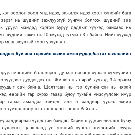
т зөөлөн хоол унд идэх, зажилж идэх хоол хүнсийг бага
х зэрэг нь шүдийг зажлуургүй хүчгүй болгож, шүдний зөв
нь үрүүл мэндэд хортой буруу дадлыг хүүхэд байхаас нь
үн шүдний гажиг нь 10 хүүхэд тутмын 3-т байна. Нийт хүүхэд
эр маш аюултай тоон үзүүлэлт.
дож буй энэ төрлийн өвчин эмгэгүүдэд багтах өвчлөлийн
үл мэндийн боловсрол дутмаг насанд хүрсэн хүмүүсийн
лөлүүдээс дурдагдах нь. Жишээ нь нярай хүүхэд 3-4 орчим
аруудыг авч байна. Шалтгаан нь гэр бүлийнхэн нь нярай
хэд өөрийн гар хүрэх газар буюу тухайн үнэсүүлсэн нүүр
 тэр гараа амандаа хийдэг, энэ л халдвар үүсэх эхний
аа л хүүхэд цоорлын халдварыг авдаг байх нь.
үү халдвараас үүдэлтэй байдаг. Харин шүдний өвчлөл буюу
 судасны, цаашлаад үе мөчний хүртэл өвчлөлийн суурь