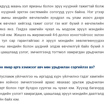
дүүд маань хэл ярианы болон эрүү нүүрний гажигтай болж
 нүүрний эрхтэн системийн согогууд үүсч байна. Нэг үгээр
 амны хөндийн өвчлөлийн хүндрэл нь улам ихэсч дээрх
ж өвчлөл хийгээд гажиг согог гэх мэт бүхий л өвчлөлийн
 янз янз. Гэхдээ хамгийн чухал нь мэдээж эрүүл мэндийн
отой юм. Жишээ нь жирэмсний 4-6 долоо хоногтойгоос эхлэн
 тул сар гарантайгаас л эрүүл мэндийн зөвлөгөөнүүдээ
амны хөндийн болон шүдний элдэв өвчлөлгүй байх бүхий л
 цаашлаад үзлэг, эмчилгээнд тогтмол хамрагдан урьдчилан
ямар арга хэмжээг авч мөн урьдчилан сэргийлэх вэ?
ламж үйлчилгээ нь иргэдэд хүрч үйлчилнэ гэдэг хамгийн
сөн хойноо эмчилгээний араас явахаас урьтаж урьдчилан
өрт болон гэрт бүлдээ суулгах нь чухал юм. Хүүхэд багачууд
эндийн үзлэгт хамрагдаж, цаашлаад эрүүл мэндийн даатгалд
йн байх юм.