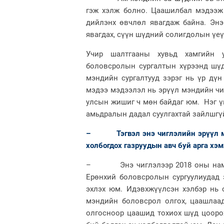
гэж хэлж болно. Цаашилбал мэдээж 
дийлэнх өвчлөл явагдаж байна. Эн
явагдах, сүүн шүдний солигдолын үеү
Учир шалтгааны хувьд хамгийн у
боловсролын сургалтын хүрээнд шүд
мэндийн сургалтууд зэрэг нь үр дүн
мэдээ мэдээлэл нь эрүүл мэндийн чиг
улсын жишиг ч мөн байдаг юм. Нэг үг
амьдралын дадал суулгахтай зайлшгү
– Тэгвэл энэ чиглэлийн эрүүл мэ
холбогдох газруудын авч буй арга хэ
– Энэ чиглэлээр 2018 оны намры
Ерөнхий боловсролын сургуулиудад 
эхлэх юм. Идэвхжүүлсэн хэлбэр нь 
мэндийн боловсрол олгох, цаашлаа
олгосноор цаашид тохиох шүд цоорох