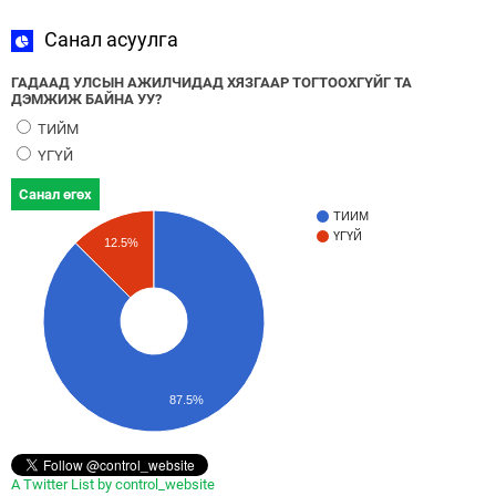
Санал асуулга
ГАДААД УЛСЫН АЖИЛЧИДАД ХЯЗГААР ТОГТООХГҮЙГ ТА
ДЭМЖИЖ БАЙНА УУ?
ТИЙМ
ҮГҮЙ
Санал өгөх
ТИЙМ
ҮГҮЙ
12.5%
87.5%
A Twitter List by control_website