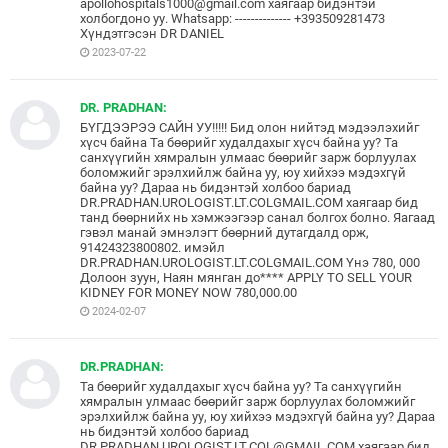
apollohospitals1000@gmail.com хаягаар бидэнтэй
холбогдоно уу. Whatsapp: -------------- +393509281473
Хүндэтгэсэн DR DANIEL
2023-07-22
DR. PRADHAN:
БҮГДЭЭРЭЭ САЙН УУ!!!!! Бид олон нийтэд мэдээлэхийг
хүсч байна Та бөөрийг худалдахыг хүсч байна уу? Та
санхүүгийн хямралын улмаас бөөрийг зарж борлуулах
боломжийг эрэлхийлж байна уу, юу хийхээ мэдэхгүй
байна уу? Дараа нь бидэнтэй холбоо бариад
DR.PRADHAN.UROLOGIST.LT.COLGMAIL.COM хаягаар бид
танд бөөрнийх нь хэмжээгээр санал болгох болно. Яагаад
гэвэл манай эмнэлэгт бөөрний дутагдалд орж,
91424323800802. имэйл
DR.PRADHAN.UROLOGIST.LT.COLGMAIL.COM Yнэ 780, 000
Долоон зуун, Наян мянган до**** APPLY TO SELL YOUR
KIDNEY FOR MONEY NOW 780,000.00
2024-02-07
DR.PRADHAN:
Та бөөрийг худалдахыг хүсч байна уу? Та санхүүгийн
хямралын улмаас бөөрийг зарж борлуулах боломжийг
эрэлхийлж байна уу, юу хийхээ мэдэхгүй байна уу? Дараа
нь бидэнтэй холбоо бариад
DR.PRADHAN.UROLOGIST.LT.COL@GMAIL.COM хаягаар бид