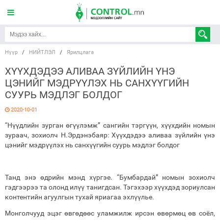
Нүүр
/
НИЙТЛЭЛ
/
Ярилцлага
ХҮҮХДЭДЭЭ АЛИВАА ЗҮЙЛИЙН ҮНЭ
ЦЭНИЙГ МЭДРҮҮЛЭХ НЬ САНХҮҮГИЙН
СУУРЬ МЭДЛЭГ БОЛДОГ
2020-10-01
“Нүүдлийн зурган өгүүлэмж” сангийн тэргүүн, хүүхдийн номын
зураач, зохиолч Н.Эрдэнэбаяр: Хүүхдэдээ аливаа зүйлийн үнэ
цэнийг мэдрүүлэх нь санхүүгийн суурь мэдлэг болдог
Танд энэ өдрийн мэнд хүргэе. “Бумбардай” номын зохиолч
гэдгээрээ та олонд илүү танигдсан. Тэгэхээр хүүхдэд зориулсан
контентийн агуулгын тухай яриагаа эхлүүлье.
Монголчууд эцэг өвгөдөөс уламжилж ирсэн өвөрмөц өв соёл,