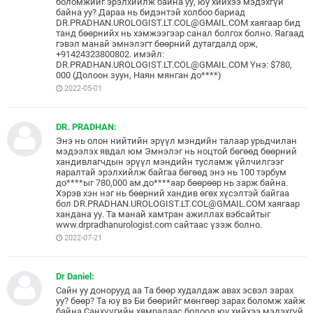
боломжийг эрэлхийлж байна уу, юу хийхээ мэдэхгүй
байна уу? Дараа нь бидэнтэй холбоо бариад
DR.PRADHAN.UROLOGIST.LT.COL@GMAIL.COM хаягаар бид
танд бөөрнийх нь хэмжээгээр санал болгох болно. Яагаад
гэвэл манай эмнэлэгт бөөрний дутагдалд орж,
+91424323800802. имэйл:
DR.PRADHAN.UROLOGIST.LT.COL@GMAIL.COM Yнэ: $780,
000 (Долоон зуун, Наян мянган до****)
2022-05-01
DR. PRADHAN:
Энэ нь олон нийтийн эрүүл мэндийн талаар урьдчилан
мэдээлэх явдал юм Эмнэлэг нь ноцтой бөгөөд бөөрний
хандивлагчдын эрүүл мэндийн тусламж үйлчилгээг
яаралтай эрэлхийлж байгаа бөгөөд энэ нь 100 тэрбум
до****ыг 780,000 ам.до****аар бөөрөөр нь зарж байна.
Хэрэв хэн нэг нь бөөрний хандив өгөх хүсэлтэй байгаа
бол DR.PRADHAN.UROLOGIST.LT.COL@GMAIL.COM хаягаар
хандана уу. Та манай хамтран ажиллах вэбсайтыг
www.drpradhanurologist.com сайтаас үзэж болно.
2022-07-21
Dr Daniel:
Сайн уу донорууд аа Та бөөр худалдаж авах эсвэл зарах
уу? бөөр? Та юу вэ Би бөөрийг мөнгөөр зарах боломж хайж
байна Санхүүгийн хямралаас болоод юу хийхээ мэдэхгүй