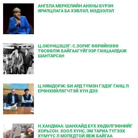
АНГЕЛА МЕРКЕЛИЙН АНХНЫ БҮРЭН
ЯРИЛЦЛАГА БА ХЭВЛЭЛ, МЭДЭЭЛЭЛ
Ц.ОЮУНЦЭЦЭГ: С.ЗОРИГ ӨӨРИЙНХӨӨ
ТӨСӨӨЛЖ БАЙГААГҮЙГЭЭР ГАНЦААРДАЖ
ШАНТАРСАН
Ц.НЯМДОРЖ: БИ АРД ТҮМЭН ГЭДЭГ ГАНЦ Л
ЕРӨНХИЙЛӨГЧТЭЙ ХҮН ДЭЭ
Н.ХАНДМАА: ШАНХАЙД БҮХ ХӨДӨЛГӨӨНИЙГ
ХОРЬСОН. ХООЛ ХҮНС, ЭМ ТАРИА ТҮГЭЭХ
ХҮМҮҮС Л МОПЕДТОЙ ЯВЖ БАЙГАА