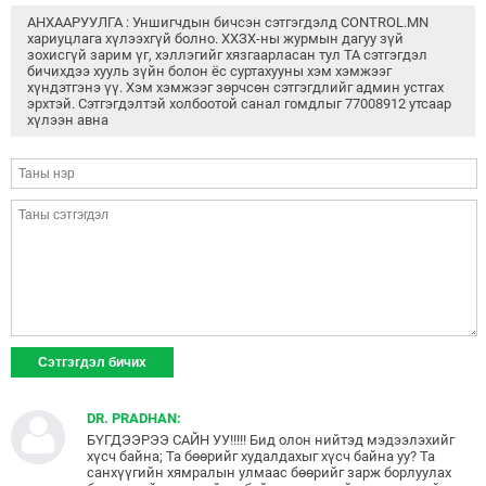
АНХААРУУЛГА : Уншигчдын бичсэн сэтгэгдэлд CONTROL.MN
хариуцлага хүлээхгүй болно. ХХЗХ-ны журмын дагуу зүй
зохисгүй зарим үг, хэллэгийг хязгаарласан тул ТА сэтгэгдэл
бичихдээ хууль зүйн болон ёс суртахууны хэм хэмжээг
хүндэтгэнэ үү. Хэм хэмжээг зөрчсөн сэтгэгдлийг админ устгах
эрхтэй. Сэтгэгдэлтэй холбоотой санал гомдлыг 77008912 утсаар
хүлээн авна
DR. PRADHAN:
БҮГДЭЭРЭЭ САЙН УУ!!!!! Бид олон нийтэд мэдээлэхийг
хүсч байна; Та бөөрийг худалдахыг хүсч байна уу? Та
санхүүгийн хямралын улмаас бөөрийг зарж борлуулах