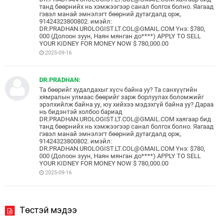
танд бөөрнийх нь хэмжээгээр санал болгох болно. Яагаад
гэвэл манай эмнэлэгт бөөрний дутагдалд орж,
91424323800802. имэйл:
DR.PRADHAN.UROLOGIST.LT.COL@GMAIL.COM Yнэ: $780,
000 (Долоон зуун, Наян мянган до****) APPLY TO SELL
YOUR KIDNEY FOR MONEY NOW $ 780,000.00
2025-09-16
DR.PRADHAN:
Та бөөрийг худалдахыг хүсч байна уу? Та санхүүгийн
хямралын улмаас бөөрийг зарж борлуулах боломжийг
эрэлхийлж байна уу, юу хийхээ мэдэхгүй байна уу? Дараа
нь бидэнтэй холбоо бариад
DR.PRADHAN.UROLOGIST.LT.COL@GMAIL.COM хаягаар бид
танд бөөрнийх нь хэмжээгээр санал болгох болно. Яагаад
гэвэл манай эмнэлэгт бөөрний дутагдалд орж,
91424323800802. имэйл:
DR.PRADHAN.UROLOGIST.LT.COL@GMAIL.COM Yнэ: $780,
000 (Долоон зуун, Наян мянган до****) APPLY TO SELL
YOUR KIDNEY FOR MONEY NOW $ 780,000.00
2025-09-16
Төстэй мэдээ