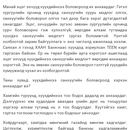
Манай эцэг эхчүүд хүүхдийнхээ боловсролд их анхаардаг. Гэтэл
сургуулийн орчинд хүүхдэд санхүүгийн суурь мэдлэг олгох,
санхүүгийн боловсрол олгох тал дээр бага зэрэг дутагдалтай
санагддаг. Эцэг, эхчүүдийн зүгээс зөвхөн сургуулийн орчинд
сурч боловсорно гэж хүлээлгүй, өөрсдөө алхам тутамдаа
хүүхдээ санхүүгийн мэдлэгт сургах боломжтой. Үүнтэй
холбоотой зарим байгууллага ч энэ чиглэлд ажиллаад эхэлж.
Саяхан л гэхэд ХААН Банкнаас хүүхдэд зориулсан TEEN карт
гаргасан байсан. Ер нь төрөл бүрийн арга хэрэгсэл ашиглаад
эцэг эхчүүд хүүхдийнхээ санхүүгийн мэдлэгт өөрсдөө анхаарах
хэрэгтэй. Энэ нь зөвхөн санхүүгийн боловсрол гэлтгүй хүүхдийн
хүмүүжилд чухал ач холбогдолтой.
Таны хувьд хүүхдийнхээ санхүүгийн боловсролд хэрхэн
анхаардаг вэ?
Хамгийн түрүүнд, хүүхдийнхээ тоо бодох дадалд их анхаардаг.
Дэлгүүрээс юм худалдаж авахдаа үнийн дүнг нь тооцуулах
зэргээр алхам тутамд нь л тоо бодуулдаг. Хүүтэйгээ хамт,
гэртээ тоглоом тоглохдоо ч тоо бодохыг хичээдэг.
Хоёрдугаарт, хамтдаа мөнгөний гахайнд мөнгөө хадгалдаг.
Цуглуулж, хуримтлуулж байгаад банкны хадгаламжийн