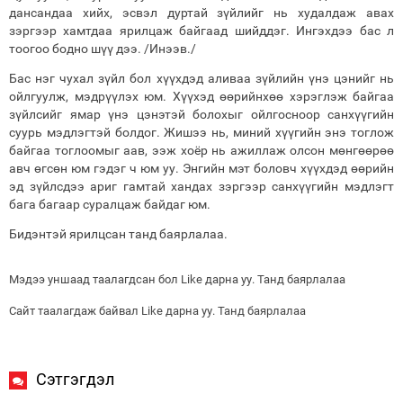
дансандаа хийх, эсвэл дуртай зүйлийг нь худалдаж авах
зэргээр хамтдаа ярилцаж байгаад шийддэг. Ингэхдээ бас л
тоогоо бодно шүү дээ. /Инээв./
Бас нэг чухал зүйл бол хүүхдэд аливаа зүйлийн үнэ цэнийг нь
ойлгуулж, мэдрүүлэх юм. Хүүхэд өөрийнхөө хэрэглэж байгаа
зүйлсийг ямар үнэ цэнэтэй болохыг ойлгосноор санхүүгийн
суурь мэдлэгтэй болдог. Жишээ нь, миний хүүгийн энэ тоглож
байгаа тоглоомыг аав, ээж хоёр нь ажиллаж олсон мөнгөөрөө
авч өгсөн юм гэдэг ч юм уу. Энгийн мэт боловч хүүхдэд өөрийн
эд зүйлсдээ ариг гамтай хандах зэргээр санхүүгийн мэдлэгт
бага багаар суралцаж байдаг юм.
Бидэнтэй ярилцсан танд баярлалаа.
Мэдээ уншаад таалагдсан бол Like дарна уу. Танд баярлалаа
Сайт таалагдаж байвал Like дарна уу. Танд баярлалаа
Сэтгэгдэл