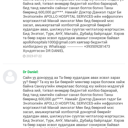
байна хий, тэгвэл өнөөдөр бидэнтэй холбоо бариарай,
бид танд хамгийн сайныг санал болгох болно Таны
бөөрөнд 600,000 до****. Намайг Доктор Даниэл гэдэг Би
Энэтхэгийн APOLLO HOSPITAL SERVICES-ийн нефрологич
мэргэжилтэй Манай эмнэлэг Мөн бид бөөрний мэс
засал, амьжиргаатай холбоотой донортой бөөрийг
худалдан авах, шилжүүлэн суулгах чиглэлээр мэргэшсэн.
Бид Энэтхэг, Турк, АНУ, Малайз, Дубайд байрладаг. Хэрэв
та бөөр зарах эсвэл худалдаж авахыг сонирхож байвал
apollohospitals1000@gmail.com хаягаар бидэнтэй
холбогдоно уу. Whatsapp: -------------- +393509281473
Хүндэтгэсэн DR DANIEL
2023-07-22
Dr Daniel:
Сайн уу донорууд аа Та бөөр худалдаж авах эсвэл зарах
уу? бөөр? Та юу вэ Би бөөрийг мөнгөөр зарах боломж хайж
байна Санхүүгийн хямралаас болоод юу хийхээ мэдэхгүй
байна хий, тэгвэл өнөөдөр бидэнтэй холбоо бариарай,
бид танд хамгийн сайныг санал болгох болно Таны
бөөрөнд 600,000 до****. Намайг Доктор Даниэл гэдэг Би
Энэтхэгийн APOLLO HOSPITAL SERVICES-ийн нефрологич
мэргэжилтэй Манай эмнэлэг Мөн бид бөөрний мэс
засал, амьжиргаатай холбоотой донортой бөөрийг
худалдан авах, шилжүүлэн суулгах чиглэлээр мэргэшсэн.
Бид Энэтхэг, Турк, АНУ, Малайз, Дубайд байрладаг. Хэрэв
та бөөр зарах эсвэл худалдаж авахыг сонирхож байвал