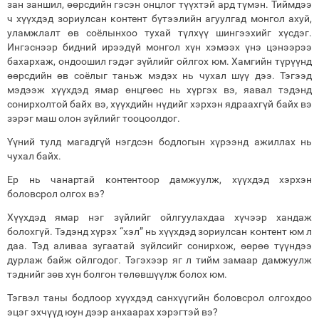
зан заншил, өөрсдийн гэсэн онцлог түүхтэй ард түмэн. Тиймдээ
ч хүүхдэд зориулсан контент бүтээлийн агуулгад монгол ахуй,
уламжлалт өв соёлынхоо тухай түлхүү шингээхийг хүсдэг.
Ингэснээр бидний ирээдүй монгол хүн хэмээх үнэ цэнээрээ
бахархаж, ондоошил гэдэг зүйлийг ойлгох юм. Хамгийн түрүүнд
өөрсдийн өв соёлыг таньж мэдэх нь чухал шүү дээ. Тэгээд
мэдээж хүүхдэд ямар өнцгөөс нь хүргэх вэ, яавал тэдэнд
сонирхолтой байх вэ, хүүхдийн нүдийг хэрхэн ядраахгүй байх вэ
зэрэг маш олон зүйлийг тооцоолдог.
Үүний тулд магадгүй нэгдсэн бодлогын хүрээнд ажиллах нь
чухал байх.
Ер нь чанартай контентоор дамжуулж, хүүхдэд хэрхэн
боловсрол олгох вэ?
Хүүхдэд ямар нэг зүйлийг ойлгуулахдаа хүчээр хандаж
болохгүй. Тэдэнд хүрэх “хэл” нь хүүхдэд зориулсан контент юм л
даа. Тэд аливаа зугаатай зүйлсийг сонирхож, өөрөө түүндээ
дурлаж байж ойлгодог. Тэгэхээр яг л тийм замаар дамжуулж
тэднийг зөв хүн болгон төлөвшүүлж болох юм.
Тэгвэл таны бодлоор хүүхдэд санхүүгийн боловсрол олгохдоо
эцэг эхчүүд юун дээр анхаарах хэрэгтэй вэ?