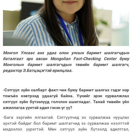
Монгол Улсаас анх удаа олон улсын баримт шалгагчдын
баталгаат эрх авсан Mongolian Fact-Checking Center буюу
Монголын баримт шалгагчдын төвийн баримт шалгагч,
редактор Э.Батцэцэгтэй ярилцлаа.
-Сэтгүүл зүйн салбарт факт-чек буюу баримт шалгах гэдэг нэр
томъёо нэвтрээд удаагүй байна. Үүнийг эрэн сурвалжлах
сэтгүүл зүйн бүтээлүүд голчлон ашигладаг. Танай төвийн үйл
ажиллагаа үүнтэй адил гэсэн үг үү?
-Бага зэргийн ялгаатай. Сэтгүүлчид эх сурвалжаа нууцлах
эрхтэй байдаг бол баримт шалгагчид эх сурвалжаа нээлттэй
мэдээлэх үүрэгтэй. Мөн сэтгүүл зүйн бүтээлд адилтгал,