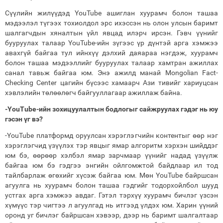
Сүүлийн жилүүдэд YouTube ашиглан хуурамч болон ташаа
мэдээлэл түгээх тохиолдол эрс ихэссэн нь олон улсын баримт
шалгагчдын хяналтын үйл явцад илэрч ирсэн. Гэвч үүнийг
бууруулах талаар YouTube-ийн зүгээс үр дүнтэй арга хэмжээ
авахгүй байгаа тул ийнхүү дэлхий даяараа нэгдэж, хуурамч
болон ташаа мэдээллийг бууруулах талаар хамтран ажиллах
санал тавьж байгаа юм. Энэ ажилд манай Mongolian Fact-
Checking Center цагийн бүсээс хамаарч Ази тивийг хариуцсан
хэвлэлийн төлөөлөгч байгууллагаар ажиллаж байна.
-YouTube-ийн зохицуулалтын бодлогыг сайжруулах гэдэг нь юу
гэсэн үг вэ?
-YouTube платформд оруулсан хэрэглэгчийн контентыг өөр нэг
хэрэглэгчид үзүүлэх тэр явцыг ямар алгоритм хэрхэн шийддэг
юм бэ, өөрөөр хэлбэл ямар зарчмаар үүнийг надад үзүүлж
байгаа юм бэ гэдгээ энгийн ойлгомжтой байдлаар ил тод
тайлбарлаж өгөхийг хүсэж байгаа юм. Мөн YouTube байршсан
агуулга нь хуурамч болон ташаа гэдгийг тодорхойлбол шууд
устгах арга хэмжээ авдаг. Гэтэл тэрхүү хуурамч бичлэг үзсэн
хүмүүс тэр чигтээ л агуулгад нь итгээд үлдэх юм. Харин үүний
оронд уг бичлэг байршсан хэвээр, дээр нь баримт шалгалтаар