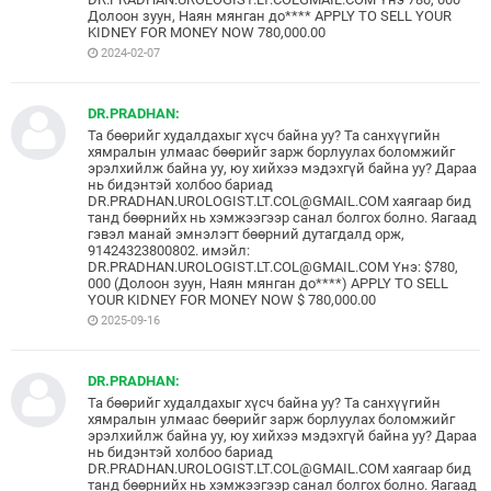
Долоон зуун, Наян мянган до**** APPLY TO SELL YOUR
KIDNEY FOR MONEY NOW 780,000.00
2024-02-07
DR.PRADHAN:
Та бөөрийг худалдахыг хүсч байна уу? Та санхүүгийн
хямралын улмаас бөөрийг зарж борлуулах боломжийг
эрэлхийлж байна уу, юу хийхээ мэдэхгүй байна уу? Дараа
нь бидэнтэй холбоо бариад
DR.PRADHAN.UROLOGIST.LT.COL@GMAIL.COM хаягаар бид
танд бөөрнийх нь хэмжээгээр санал болгох болно. Яагаад
гэвэл манай эмнэлэгт бөөрний дутагдалд орж,
91424323800802. имэйл:
DR.PRADHAN.UROLOGIST.LT.COL@GMAIL.COM Yнэ: $780,
000 (Долоон зуун, Наян мянган до****) APPLY TO SELL
YOUR KIDNEY FOR MONEY NOW $ 780,000.00
2025-09-16
DR.PRADHAN:
Та бөөрийг худалдахыг хүсч байна уу? Та санхүүгийн
хямралын улмаас бөөрийг зарж борлуулах боломжийг
эрэлхийлж байна уу, юу хийхээ мэдэхгүй байна уу? Дараа
нь бидэнтэй холбоо бариад
DR.PRADHAN.UROLOGIST.LT.COL@GMAIL.COM хаягаар бид
танд бөөрнийх нь хэмжээгээр санал болгох болно. Яагаад