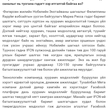
саналыг нь тусгана гэдэгт хэр итгэлтэй байгаа вэ?
-Өнгөрсөн жилийн Нобелийн Энхтайваны шагналыг Филиппины
Rappler вэбсайтын үүсгэн байгуулагч Мариа Ресса гэдэг баримт
шалгагч, сэтгүүлч хүртсэн нь хуурамч мэдээлэлтэй тэмцэх үйл
хэрэг ямар үнэ цэнтэй байгааг илэрхийлсэн явдал боллоо.
Дэлхий нийтээр хуурамч, ташаа мэдээлэлд автахгүй, түүнийг
ялгаж таньдаг, хараат бус, нээлттэй, шударгаар олон нийтэд
мэдээлдэг байх нь энхтайван, амар амгалан оршихын үндэс
гэж үзсэн учраас ийнхүү Нобелийн шагнал олгосон байх.
Түүнээс гадна IFCN сүлжээнд дэлхийн таван тив дэх 100 гаруй
улсын баримт шалгах төв нэгдэн орж, ярилцлагын эхэнд
дурдсан шаардлагуудыг хангаж ажилладаг. Энэ нь жил бүр
сунгагддаг учраас дунджаар 120-150 орчим байгууллага
баталгаажуулалттай төв болон үйл ажиллагаа явуулдаг.
Технологийн компаниуд хуурамч мэдээллийг бууруулах үйл
хэрэгт идэвхтэй оролцож, дэмжиж ажилладаг. Тухайлбал Мета
компани дэлхий даяар хамгийн их хэрэглэдэг Facebook
платформ дахь хуурамч мэдээллийг бууруулахад баримт
шалгах төвүүдтэй нягт хамтран ажилладаг. Манайх шиг IFCN-ий
баталгаажуулалттай баримт шалгагчдын худал болон
төөрөгдүүлсэн мэдээлэл гэж дүгнэсэн агуулгыг Facebook