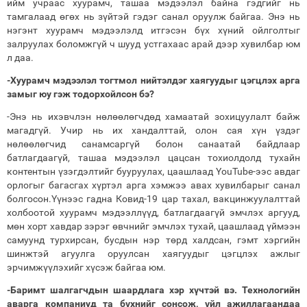
ийм учраас хуурамч, ташаа мэдээлэл байна гэдгийг нь
тамгалаад өгөх нь зүйтэй гэдэг санал оруулж байгаа. Энэ нь
нэгэнт хуурамч мэдээлэлд итгэсэн бүх хүний ойлголтыг
залруулах боломжгүй ч шууд устгахаас арай дээр хувилбар юм
л даа.
-Хуурамч мэдээлэл тогтмол нийтэлдэг хаягуудыг цэгцлэх арга
замыг юу гэж тодорхойлсон бэ?
-Энэ нь ихэвчлэн нөлөөлөгчдөд хамаатай зохицуулалт байж
магадгүй. Учир нь их хандалттай, олон сая хүн үздэг
нөлөөлөгчид санамсаргүй болон санаатай байдлаар
батлагдаагүй, ташаа мэдээлэл цацсан тохиолдолд тухайн
контентын үзэгдэлтийг бууруулах, цаашлаад YouTube-ээс авдаг
орлогыг багасгах хүртэл арга хэмжээ авах хувилбарыг санал
болгосон.Үүнээс гадна Ковид-19 цар тахал, вакцинжуулалттай
холбоотой хуурамч мэдээллүүд, батлагдаагүй эмчлэх аргууд,
мөн хорт хавдар зэрэг өвчнийг эмчлэх тухай, цаашлаад үймээн
самуунд турхирсан, бусдын нэр төрд халдсан, гэмт хэргийн
шинжтэй агуулга оруулсан хаягуудыг цэгцлэх ажлыг
эрчимжүүлэхийг хүсэж байгаа юм.
-Баримт шалгагчдын шаардлага хэр хүчтэй вэ. Технологийн
аварга компаниуд та бүхнийг сонсож, үйл ажиллагаандаа