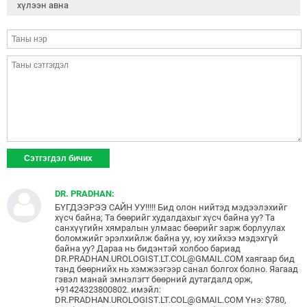
хүлээн авна
DR. PRADHAN:
БҮГДЭЭРЭЭ САЙН УУ!!!!! Бид олон нийтэд мэдээлэхийг
хүсч байна; Та бөөрийг худалдахыг хүсч байна уу? Та
санхүүгийн хямралын улмаас бөөрийг зарж борлуулах
боломжийг эрэлхийлж байна уу, юу хийхээ мэдэхгүй
байна уу? Дараа нь бидэнтэй холбоо бариад
DR.PRADHAN.UROLOGIST.LT.COL@GMAIL.COM хаягаар бид
танд бөөрнийх нь хэмжээгээр санал болгох болно. Яагаад
гэвэл манай эмнэлэгт бөөрний дутагдалд орж,
+91424323800802. имэйл:
DR.PRADHAN.UROLOGIST.LT.COL@GMAIL.COM Yнэ: $780,