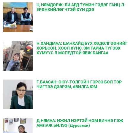
Ц.НЯМДОРЖ: БИ АРД ТҮМЭН ГЭДЭГ ГАНЦ Л
ЕРӨНХИЙЛӨГЧТЭЙ ХҮН ДЭЭ
Н.ХАНДМАА: ШАНХАЙД БҮХ ХӨДӨЛГӨӨНИЙГ
ХОРЬСОН. ХООЛ ХҮНС, ЭМ ТАРИА ТҮГЭЭХ
ХҮМҮҮС Л МОПЕДТОЙ ЯВЖ БАЙГАА
Г.БААСАН: ОЮУ-ТОЛГОЙН ГЭРЭЭ БОЛ ТЭР
ЧИГТЭЭ ДЭЭРЭМ, АВИЛГА ЮМ
Д.НЯМАА: ИЖИЛ НЭРТЭЙ НОМ БИЧНЭ ГЭЖ
АМЛАЖ БИЛЭЭ (Дурсамж)