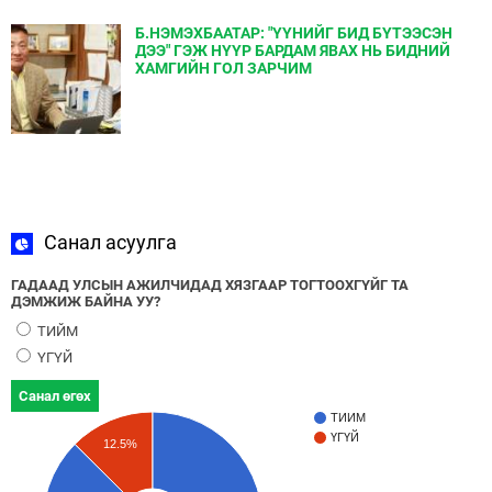
Б.НЭМЭХБААТАР: "ҮҮНИЙГ БИД БҮТЭЭСЭН
ДЭЭ" ГЭЖ НҮҮР БАРДАМ ЯВАХ НЬ БИДНИЙ
ХАМГИЙН ГОЛ ЗАРЧИМ
Санал асуулга
ГАДААД УЛСЫН АЖИЛЧИДАД ХЯЗГААР ТОГТООХГҮЙГ ТА
ДЭМЖИЖ БАЙНА УУ?
ТИЙМ
ҮГҮЙ
Санал өгөх
ТИЙМ
ҮГҮЙ
12.5%