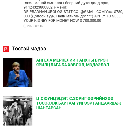
гэвэл манай эмнэлэгт бөөрний дутагдалд орж,
91424323800802. имэйл:
DR.PRADHAN.UROLOGIST.LT.COL@GMAIL.COM Yнэ: $780,
000 (Долоон зуун, Наян мянган до****) APPLY TO SELL
YOUR KIDNEY FOR MONEY NOW $ 780,000.00
2025-09-16
Төстэй мэдээ
АНГЕЛА МЕРКЕЛИЙН АНХНЫ БҮРЭН
ЯРИЛЦЛАГА БА ХЭВЛЭЛ, МЭДЭЭЛЭЛ
Ц.ОЮУНЦЭЦЭГ: С.ЗОРИГ ӨӨРИЙНХӨӨ
ТӨСӨӨЛЖ БАЙГААГҮЙГЭЭР ГАНЦААРДАЖ
ШАНТАРСАН