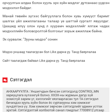
орчуулгын алдаа болон хууль эрх зүйн мэдлэг дутсанаас үүдсэн
мэдээлэл байдаг.
Манай төвийн зүгээс байгууллага болон хувь хүмүүст баримт
шалгах үйл ажиллагааны талаар үе шаттай сургалт явуулдаг.
Цаашид илүү олон хүнд л хуурамч мэдээллийг ялгаж чадах
мэдээллийн боловсролтой болгохыг зорьж ажиллаж байна.
Эх сурвалж: “Зууны мэдээ” сонин
Мэдээ уншаад таалагдсан бол Like дарна уу. Танд баярлалаа
Сайт таалагдаж байвал Like дарна уу. Танд баярлалаа
Сэтгэгдэл
АНХААРУУЛГА : Уншигчдын бичсэн сэтгэгдэлд CONTROL.MN
хариуцлага хүлээхгүй болно. ХХЗХ-ны журмын дагуу зүй
зохисгүй зарим үг, хэллэгийг хязгаарласан тул ТА сэтгэгдэл
бичихдээ хууль зүйн болон ёс суртахууны хэм хэмжээг
хүндэтгэнэ үү. Хэм хэмжээг зөрчсөн сэтгэгдлийг админ устгах
эрхтэй. Сэтгэгдэлтэй холбоотой санал гомдлыг 77008912 утсаар