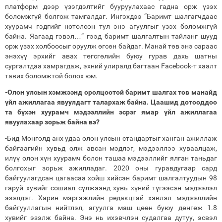
платформ дээр үзэгдэлтийг бууруулахаас гадна орж үзэх
боломжгүй болгож тамгалдаг. Ингэхдээ “Баримт шалгагчдаас
хуурамч гэдгийг нотолсон тул энэ агуулгыг үзэх боломжгүй
байна. Яагаад гэвэл…” гээд баримт шалгалтын тайланг шууд
орж үзэх холбоосыг оруулж өгсөн байдаг. Манай төв энэ сараас
энэхүү эрхийг авах төгсгөлийн буюу гурав дахь шатны
сургалтдаа хамрагдаж, эхний улиралд багтаан Facebook-т хаалт
тавих боломжтой болох юм.
-Олон улсын хэмжээнд оролцоотой баримт шалгах төв манайд
үйл ажиллагаа явуулдагт талархаж байна. Цаашид дотооддоо
та бүхэн хуурамч мэдээллийн эсрэг ямар үйл ажиллагаа
явуулахаар зорьж байна вэ?
-Бид Монголд анх удаа олон улсын стандартыг ханган ажиллаж
байгаагийн хувьд олж авсан мэдлэг, мэдээллээ хуваалцаж,
илүү олон хүн хуурамч болон ташаа мэдээллийг ялган таньдаг
болгохыг зорьж ажилладаг. 2020 оны гуравдугаар сард
байгуулагдсан цагаасаа хойш хийсэн баримт шалгалтуудын 98
гаруй хувийг сошиал сүлжээнд хувь хүний түгээсэн мэдээлэл
эзэлдэг. Харин мэргэжлийн редакцтай хэвлэл мэдээллийн
байгууллагын нийтлэл, агуулга маш цөөн буюу дөнгөж 1.8
хувийг эзэлж байна. Энэ нь ихэвчлэн судалгаа дутуу, эсвэл