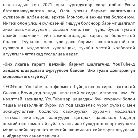
шалгагчдын төв 2021 оны зургадугаар сард албан ёсны
баталгаажуулалтаа авч, Олон улсын баримт шалгагчдын
сүлжээний албан ёсны эрхтэй Монголын анхны төв болсон юм.
Ингэж олон улсын сүлжээний гишүүн болсноор баримт шалгалт
хийх автоматжуулалт, сошиал хяналтын түүлс, бусад тусгай
эрхийг эзэмшиж, үйл ажиллагаандаа хэрэглэх боломжтой
болсон. Түүнчлэн олон улс дахь баримт шалгагчидтай нэг
сүлжээнд мэдээллээ хуваалцаж, тухайн улстай холбоотой
агуулгыг нягтлахад туслалцаа авдаг.
-Энэ лхагва гарагт дэлхийн баримт шалгагчид YouTube-д
хандаж шаардлага хүргүүлсэн байсан. Энэ тухай дэлгэрэнгүй
мэдээлэл өгөхгүй юу?
-IFCN-ээс YouTube платформын Гүйцэтгэх захирал хатагтай
Сьюзан Вочицкид хандан нээлттэй захидал илгээсэн юм. Уг
нээлттэй захидалд YouTube-ээр цацагдаж буй хуурамч болон
ташаа мэдээллийг бүрэн ил тод мэдээлэх үүрэг хүлээх, мөн
зохицуулалтын бодлогоо сайжруулах, хуурамч мэдээлэл
тогтмол нийтэлдэг хаягуудыг цэгцлэх, цаашлаад бидэнд
хамгийн их хамаатай зүйл нь англиас бусад хэл дээрх хуурамч
мэдээллийн эсрэг технологийн шинэчлэлт хийх зэрэг асуудлыг
шийдвэрлэх санал тавьсан.