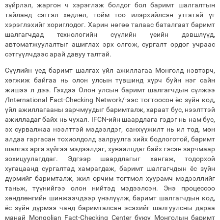
зүйрлэл, жаргон ч хэрэглэж болдог бол баримт шалгалтын
тайланд сэтгэл хөдлөл, тойм тоо илэрхийлсэн утгатай үг
хэрэглэхийг хориглодог. Харин нөгөө талаас баталгаат баримт
шалгагчдад технологийн сүүлийн үеийн дэвшлүүд,
автоматжуулалтыг ашиглах эрх олгож, сургалт ордог учраас
сэтгүүлчдээс арай давуу талтай.
Сүүлийн үед баримт шалгах үйл ажиллагаа Монголд нэвтэрч,
хөгжиж байгаа нь олон улсын түвшинд хүрч буйн нэг сайн
жишээ л дээ. Гэхдээ Олон улсын баримт шалгагчдын сүлжээ
/International Fact-Checking Network/-ээс тогтоосон ёс зүйн код,
үйл ажиллагааны зарчмуудыг баримталж, хараат бус, нээлттэй
ажилладаг байх нь чухал. IFCN-ийн шаардлага гэдэг нь нам бус,
эх сурвалжаа нээлттэй мэдээлдэг, санхүүжилт нь ил тод, мөн
алдаа гаргасан тохиолдолд залруулга хийх бодлоготой, баримт
шалгах арга зүйгээ мэдээлдэг, хуваалцдаг байх гэсэн зарчмаар
зохицуулагддаг. Эдгээр шаардлагыг хангаж, тодорхой
хугацаанд сургалтад хамрагдаж, баримт шалгагчдын ёс зүйн
дүрмийг баримталж, жил орчим тогтмол хуурамч мэдээллийг
таньж, түүнийгээ олон нийтэд мэдээлсэн. Энэ процессоо
хөндлөнгийн шинжээчдээр үнэлүүлж, баримт шалгагчдын код,
ёс зүйн дүрмээ чанд баримталсан эсэхийг шалгуулсны дараа
манай Mongolian Fact-Checking Center буюу Монголын баримт