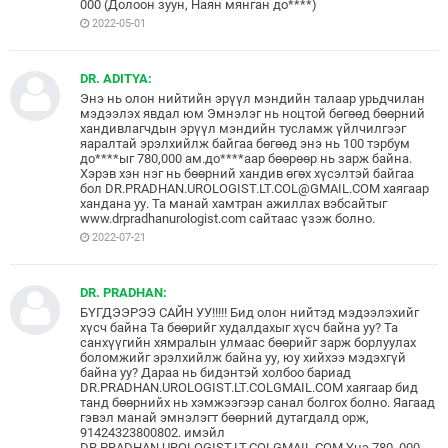
000 (Долоон зуун, Наян мянган до****)
2022-05-01
DR. ADITYA:
Энэ нь олон нийтийн эрүүл мэндийн талаар урьдчилан
мэдээлэх явдал юм Эмнэлэг нь ноцтой бөгөөд бөөрний
хандивлагчдын эрүүл мэндийн тусламж үйлчилгээг
яаралтай эрэлхийлж байгаа бөгөөд энэ нь 100 тэрбум
до****ыг 780,000 ам.до****аар бөөрөөр нь зарж байна.
Хэрэв хэн нэг нь бөөрний хандив өгөх хүсэлтэй байгаа
бол DR.PRADHAN.UROLOGIST.LT.COL@GMAIL.COM хаягаар
хандана уу. Та манай хамтран ажиллах вэбсайтыг
www.drpradhanurologist.com сайтаас үзэж болно.
2022-07-21
DR. PRADHAN:
БҮГДЭЭРЭЭ САЙН УУ!!!!! Бид олон нийтэд мэдээлэхийг
хүсч байна Та бөөрийг худалдахыг хүсч байна уу? Та
санхүүгийн хямралын улмаас бөөрийг зарж борлуулах
боломжийг эрэлхийлж байна уу, юу хийхээ мэдэхгүй
байна уу? Дараа нь бидэнтэй холбоо бариад
DR.PRADHAN.UROLOGIST.LT.COLGMAIL.COM хаягаар бид
танд бөөрнийх нь хэмжээгээр санал болгох болно. Яагаад
гэвэл манай эмнэлэгт бөөрний дутагдалд орж,
91424323800802. имэйл
DR.PRADHAN.UROLOGIST.LT.COLGMAIL.COM Yнэ 780, 000