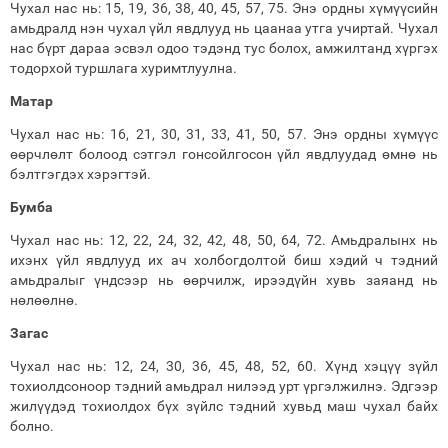
Чухал нас нь: 15, 19, 36, 38, 40, 45, 57, 75. Энэ ордны хүмүүсийн
амьдралд нэн чухал үйл явдлууд нь цаанаа утга учиртай. Чухал
нас бүрт дараа эсвэл одоо тэдэнд тус болох, амжилтанд хүргэх
тодорхой туршлага хуримтлуулна.
Матар
Чухал нас нь: 16, 21, 30, 31, 33, 41, 50, 57. Энэ ордны хүмүүс
өөрчлөлт болоод сэтгэл гонсойлгосон үйл явдлуудад өмнө нь
бэлтгэгдэх хэрэгтэй.
Бумба
Чухал нас нь: 12, 22, 24, 32, 42, 48, 50, 64, 72. Амьдралынх нь
ихэнх үйл явдлууд их ач холбогдолтой биш хэдий ч тэдний
амьдралыг үндсээр нь өөрчилж, ирээдүйн хувь заяанд нь
нөлөөлнө.
Загас
Чухал нас нь: 12, 24, 30, 36, 45, 48, 52, 60. Хүнд хэцүү зүйл
тохиолдсоноор тэдний амьдрал нилээд урт үргэлжилнэ. Эдгээр
жилүүдэд тохиолдох бүх зүйлс тэдний хувьд маш чухал байх
болно.