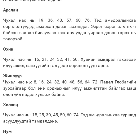
Арслан
Чухал нас нь: 19, 36, 40, 57, 60, 76. Тэд амьдралынхаа
өөрчлөлтүүдэд амархан дасан зохицдог. Эерэг сөрөг аль нь ч
байсан заавал биелүүлэх гэж авч үздэг учраас даван гарах нь
тодорхой.
Охин
Чухал нас нь: 16, 21, 24, 32, 41, 50. Хувийн амьдрал гэхээсээ
илүү ажил, санхүүгийн тал дээр өөрчлөлтүүд гарна.
Жинлүүр
Чухал нас нь: 8, 16, 24, 32, 40, 48, 56, 64, 72. Павел Глобагийн
зурхайгаар бол энэ ордныхныг илүү амжилттай байлгах маш
олон үйл явдал хүлээж байна.
Хилэнц
Чухал нас нь: 15, 25, 30, 45, 50, 60, 74. Тэд амьдралынхаа туршид
асуудлуудтай тэмдэлдэнэ.
Нум