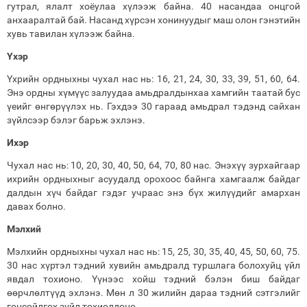
гутрал, ялалт хоёулаа хүлээж байна. 40 насандаа онцгой
анхааралтай бай. Насанд хүрсэн хонинуудыг маш олон гэнэтийн
хувь тавилан хүлээж байна.
Үхэр
Үхрийн ордныхны чухал нас нь: 16, 21, 24, 30, 33, 39, 51, 60, 64.
Энэ ордны хүмүүс залуудаа амьдралдынхаа хамгийн таатай бус
үеийг өнгөрүүлэх нь. Гэхдээ 30 гараад амьдрал тэдэнд сайхан
зүйлсээр бэлэг барьж эхлэнэ.
Ихэр
Чухал нас нь: 10, 20, 30, 40, 50, 64, 70, 80 нас. Энэхүү зурхайгаар
ихрийн ордныхныг асуудалд орохоос байнга хамгаалж байдаг
далдын хүч байдаг гэдэг учраас энэ бүх жилүүдийг амархан
давах болно.
Мэлхий
Мэлхийн ордныхны чухал нас нь: 15, 25, 30, 35, 40, 45, 50, 60, 75.
30 нас хүртэл тэдний хувийн амьдралд туршлага болохуйц үйл
явдал тохионо. Үүнээс хойш тэдний бэлэн биш байдаг
өөрчлөлтүүд эхлэнэ. Мөн л 30 жилийн дараа тэдний сэтгэлийг
гонсойлгох зүйл тохиолдоно.