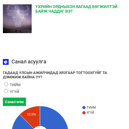
ҮХРИЙН ОРДНЫХОН ЯАГААД ХӨГЖИЛТЭЙ
БАЙЖ ЧАДДАГ ВЭ?
Санал асуулга
ГАДААД УЛСЫН АЖИЛЧИДАД ХЯЗГААР ТОГТООХГҮЙГ ТА
ДЭМЖИЖ БАЙНА УУ?
ТИЙМ
ҮГҮЙ
Санал өгөх
ТИЙМ
ҮГҮЙ
12.5%