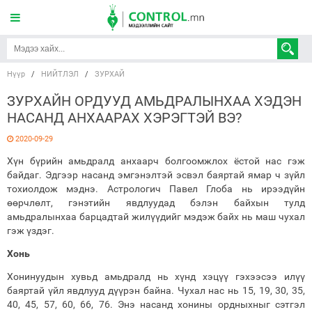
Нүүр
/
НИЙТЛЭЛ
/
ЗУРХАЙ
ЗУРХАЙН ОРДУУД АМЬДРАЛЫНХАА ХЭДЭН
НАСАНД АНХААРАХ ХЭРЭГТЭЙ ВЭ?
2020-09-29
Хүн бүрийн амьдралд анхаарч болгоомжлох ёстой нас гэж
байдаг. Эдгээр насанд эмгэнэлтэй эсвэл баяртай ямар ч зүйл
тохиолдож мэднэ. Астрологич Павел Глоба нь ирээдүйн
өөрчлөлт, гэнэтийн явдлуудад бэлэн байхын тулд
амьдралынхаа барцадтай жилүүдийг мэдэж байх нь маш чухал
гэж үздэг.
Хонь
Хонинуудын хувьд амьдралд нь хүнд хэцүү гэхээсээ илүү
баяртай үйл явдлууд дүүрэн байна. Чухал нас нь 15, 19, 30, 35,
40, 45, 57, 60, 66, 76. Энэ насанд хонины ордныхныг сэтгэл