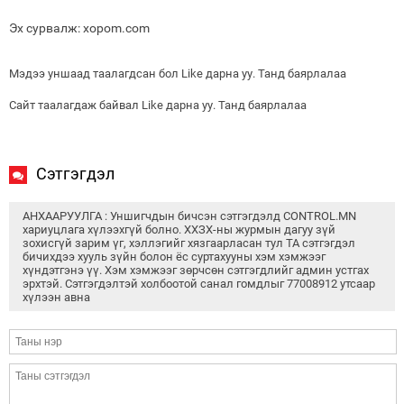
Эх сурвалж: xopom.com
Мэдээ уншаад таалагдсан бол Like дарна уу. Танд баярлалаа
Сайт таалагдаж байвал Like дарна уу. Танд баярлалаа
Сэтгэгдэл
АНХААРУУЛГА : Уншигчдын бичсэн сэтгэгдэлд CONTROL.MN
хариуцлага хүлээхгүй болно. ХХЗХ-ны журмын дагуу зүй
зохисгүй зарим үг, хэллэгийг хязгаарласан тул ТА сэтгэгдэл
бичихдээ хууль зүйн болон ёс суртахууны хэм хэмжээг
хүндэтгэнэ үү. Хэм хэмжээг зөрчсөн сэтгэгдлийг админ устгах
эрхтэй. Сэтгэгдэлтэй холбоотой санал гомдлыг 77008912 утсаар
хүлээн авна