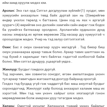
ийм замд оруулж мэдэх юм.
Арслан:
Энэ гал орд Сэтгэл догдлуулам зүйлийг(1) хүсдэг, мөн
хүмүүсийн анхаарлын төвд байх дуртай зан нь (3)өөрийгөө
өндөр үнэлэх төрөлд ч багтаана. Цөөн хэд нь яах ч аргагүй
хуурагч (4) өөрийгөө энэ дэлхийн хамгийн сайн амраг гэж бодох
ба үүнийгээ батлахаар оролдоно. Арслангийн ордныхон дунд
насны хямралд их өртөж өөрөөсөө 20д насаар дүү хүмүүстэй ч
орооцолдож мэднэ. Учир нь тэд залуу сэтгэлгээтэй.
Охин:
Бас л оюун санаагаар хуурч магадгүй . Тэд биеэр биш
оюун ухаанаараа араар тавьж болно. Араар тавих шалтгаан нь
тэд бүхий л харилцааг төгс байлгах гэдэгтэй холбоотой байж
болно. Мөн сэтгэл дундуур, уцаартай үедээ..
Жинлүүр:
Бусдыг гомдоох дургүй.
Тэд зарчимч, зөн совингоо сонсдог, өгсөн амлалтандаа үнэнч
тул араар тавигчдын жагсаалтад дээгүүр байранд орохгүй.
Гэхдээ тэд бусдад үгүй гэж чаддаггүй бас маш аюултай бусдыг
соронздогчид. Жинлүүрт хайр болоод анхаарал халамж маш их
хэрэгтэй. Мөн тэд чин үнэнч хайрыг олох хязгааргүй гэнэн
мөрөөдлөөсөө болж амархан уруу татагдаж мэднэ.
Хилэнц:
Омогтой нууцлаг Хилэнцүүд тэдний үнэнч байдлыг