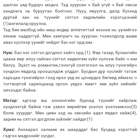
шалгах үед бүдэрч мэднэ. Тэд хуурсан ч бай үгүй ч бай секси
хандлага нь буруутан болгоно. Нууц явуулга, далд бүхэнд
дуртай зан нь түүнийг сэтгэл хөдлөлийн хэрэгцээний
(1)ангилалд оруулна.
Тэд бие махбод ийн маш өндөр аппетиттай ихэнхи нь үүнийгээ
хянаж чаддаггүй. Мөн хамтрагч нь хуурсан тохиолдолд өшөө
авах хүслээр үүнийг хийдэг бас нэг орд юм.
Нум:
Бас нэг сэтгэл догдлол хайгч орд (1). Өөр газар, булангийн
цаана өөр илүү сайхан сэтгэл хөдөлгөм зүйл хүлээж байх ч юм
билүү. Эцэст нь романтик,гэнэгүй сээтэгнэл нь илүү гүнзгийрч
хүндхэн явдалд орооцолдож үлддэг. Бусдын дур хүслийг татаж
харьцаа гүнзгийрэх гээд ирэх үед их цочирдох бөгөөд иймээс ч
тогтвортой харилцаанд орсон үедээ ямагт зөв зүйл хийхийг
хичээдэг байна.
Матар:
эдгээр өш хонзонгийн бурхад түүнийг хайрлаж
хүндлэхгүй байна гэж үзвэл өөрийгөө үнэлэх үнэлэмжээс(3)
болж хуурдаг. Мөн цөөн хэд нь сексийн адал явдал хайж(4),
зарим нь сэтгэл догдлом зүйлийг хайдаг(1)
Хумх:
Анхаарал халамж их шаарддаг бас бусдад хэрэгтэй
гэдгээ мэдрэхийг хүсдэг.