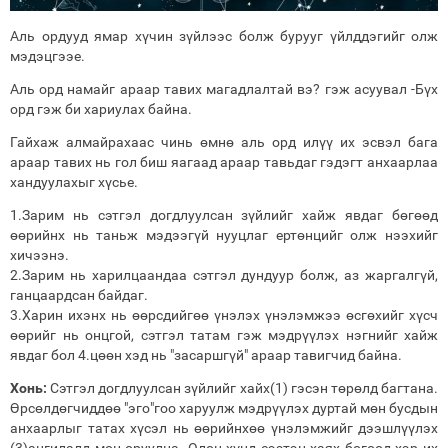
Аль ордууд ямар хүчин зүйлээс болж бурууг үйлддэгийг олж
мэдэцгээе.
Аль орд намайг араар тавих магадлалтай вэ? гэж асуувал -Бүх
орд гэж би хариулах байна.
Гайхаж алмайрахаас чинь өмнө аль орд илүү их эсвэл бага
араар тавих нь гол биш яагаад араар тавьдаг гэдэгт анхаарлаа
хандуулахыг хүсье.
1.Зарим нь сэтгэл догдлуулсан зүйлийг хайж явдаг бөгөөд
өөрийнх нь таньж мэдээгүй нууцлаг ертөнцийг олж нээхийг
хичээнэ.
2.Зарим нь харилцаандаа сэтгэл дундуур болж, аз жаргалгүй,
ганцаардсан байдаг.
3.Харин ихэнх нь өөрсдийгөө үнэлэх үнэлэмжээ өсгөхийг хүсч
өөрийг нь онцгой, сэтгэл татам гэж мэдрүүлэх нэгнийг хайж
явдаг бол 4.цөөн хэд нь "засаршгүй" араар тавигчид байна.
Хонь:
Сэтгэл догдлуулсан зүйлийг хайх(1) гэсэн төрөлд багтана.
Өрсөлдөгчиддөө "эго"гоо харуулж мэдрүүлэх дуртай мөн бусдын
анхаарлыг татах хүсэл нь өөрийнхөө үнэлэмжийг дээшлүүлэх
(3)ангилалд мөн оруулна. Олон хүнд сээтэн хаях бөгөөд хэр их