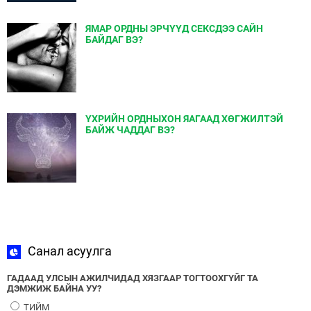
ЯМАР ОРДНЫ ЭРЧҮҮД СЕКСДЭЭ САЙН
БАЙДАГ ВЭ?
ҮХРИЙН ОРДНЫХОН ЯАГААД ХӨГЖИЛТЭЙ
БАЙЖ ЧАДДАГ ВЭ?
Санал асуулга
ГАДААД УЛСЫН АЖИЛЧИДАД ХЯЗГААР ТОГТООХГҮЙГ ТА
ДЭМЖИЖ БАЙНА УУ?
ТИЙМ