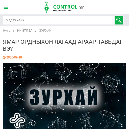
Нүүр
/
НИЙТЛЭЛ
/
ЗУРХАЙ
ЯМАР ОРДНЫХОН ЯАГААД АРААР ТАВЬДАГ
ВЭ?
2020-09-18