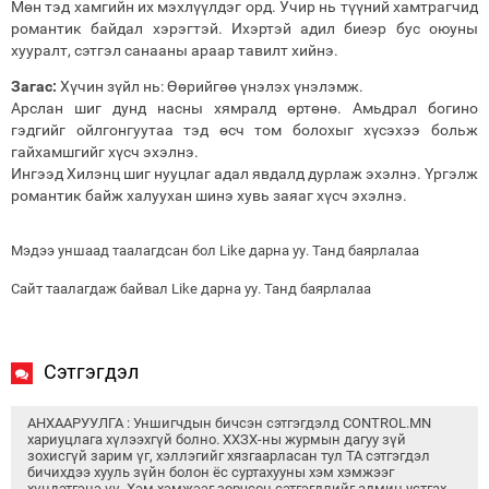
Мөн тэд хамгийн их мэхлүүлдэг орд. Учир нь түүний хамтрагчид
романтик байдал хэрэгтэй. Ихэртэй адил биеэр бус оюуны
хууралт, сэтгэл санааны араар тавилт хийнэ.
Загас:
Хүчин зүйл нь: Өөрийгөө үнэлэх үнэлэмж.
Арслан шиг дунд насны хямралд өртөнө. Амьдрал богино
гэдгийг ойлгонгуутаа тэд өсч том болохыг хүсэхээ больж
гайхамшгийг хүсч эхэлнэ.
Ингээд Хилэнц шиг нууцлаг адал явдалд дурлаж эхэлнэ. Үргэлж
романтик байж халуухан шинэ хувь заяаг хүсч эхэлнэ.
Мэдээ уншаад таалагдсан бол Like дарна уу. Танд баярлалаа
Сайт таалагдаж байвал Like дарна уу. Танд баярлалаа
Сэтгэгдэл
АНХААРУУЛГА : Уншигчдын бичсэн сэтгэгдэлд CONTROL.MN
хариуцлага хүлээхгүй болно. ХХЗХ-ны журмын дагуу зүй
зохисгүй зарим үг, хэллэгийг хязгаарласан тул ТА сэтгэгдэл
бичихдээ хууль зүйн болон ёс суртахууны хэм хэмжээг
хүндэтгэнэ үү. Хэм хэмжээг зөрчсөн сэтгэгдлийг админ устгах