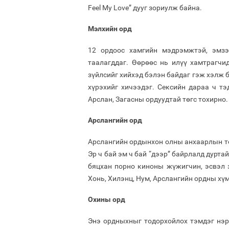
Feel My Love” дууг зориулж байна.
Мэлхийн орд
12 ордоос хамгийн мэдрэмжтэй, эмзэ
таалагддаг. Өөрөөс нь илүү хамтрагчи
зүйлсийг хийхэд бэлэн байдаг гэж хэлж 
хүрэхийг хичээдэг. Сексийн дараа ч тэд
Арслан, Загасны ордуудтай төгс тохирно. 
Арслангийн орд
Арслангийн ордынхон олны анхаарлын төв
Эр ч бай эм ч бай “дээр” байрлалд дурта
бяцхан порно киноны жүжигчин, эсвэл зу
Хонь, Хилэнц, Нум, Арслангийн ордны хү
Охины орд
Энэ ордныхныг тодорхойлох тэмдэг нэр б