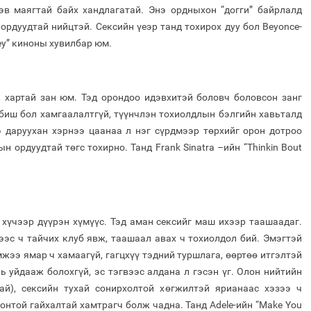
эв маягтай байх хандлагатай. Энэ ордныхон “догги” байрлалд
 ордуудтай нийцтэй. Сексийн үеэр танд тохирох дуу бол Beyonce-
Grey” киноны хувилбар юм.
 хартай зан юм. Тэд орондоо идэвхитэй боловч боловсон занг
л биш бол хамгаалалтгүй, түүнчлэн тохиолдлын бэлгийн хавьталд
э даруухан хэрнээ цаанаа л нэг сүрдмээр төрхийг орон дотроо
н ордуудтай төгс тохирно. Танд Frank Sinatra –ийн “Thinkin Bout
хүчээр дүүрэн хүмүүс. Тэд аман сексийг маш ихээр таашаадаг.
ээс ч тайчих клуб явж, таашаал авах ч тохиолдол бий. Эмэгтэй
мжээ ямар ч хамаагүй, гагцхүү тэдний туршлага, өөртөө итгэлтэй
ь уйдааж болохгүй, эс тэгвээс алдана л гэсэн үг. Олон нийтийн
тай), сексийн тухай сонирхолтой хөгжилтэй ярианаас хэзээ ч
хонтой гайхалтай хамтрагч болж чадна. Танд Adele-ийн “Make You