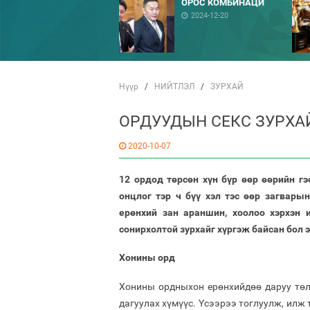
ОРОС КОМБИНАЦИ
2024-12-20
Нүүр
/
НИЙТЛЭЛ
/
ЗУРХАЙ
ОРДУУДЫН СЕКС ЗУРХА
2020-10-07
12 ордод төрсөн хүн бүр өөр өөрийн гэ
онцлог тэр ч бүү хэл тэс өөр загвары
ерөнхий зан араншин, хоолоо хэрхэн 
сонирхолтой зурхайг хүргэж байсан бол 
Хонины орд
Хонины ордныхон ерөнхийдөө даруу төл
дагуулах хүмүүс. Үсээрээ тоглуулж, илж 