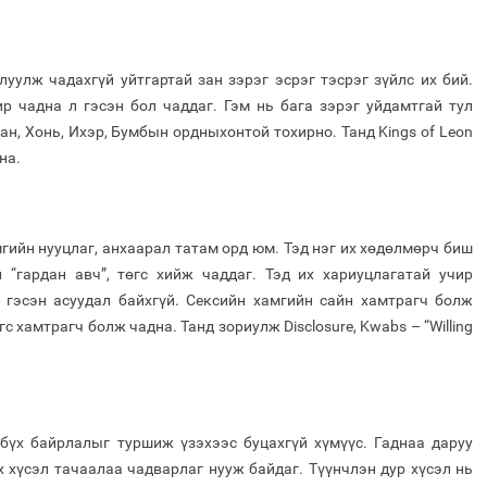
луулж чадахгүй уйтгартай зан зэрэг эсрэг тэсрэг зүйлс их бий.
р чадна л гэсэн бол чаддаг. Гэм нь бага зэрэг уйдамтгай тул
ан, Хонь, Ихэр, Бумбын ордныхонтой тохирно. Танд Kings of Leon
на.
ийн нууцлаг, анхаарал татам орд юм. Тэд нэг их хөдөлмөрч биш
 “гардан авч”, төгс хийж чаддаг. Тэд их хариуцлагатай учир
 гэсэн асуудал байхгүй. Сексийн хамгийн сайн хамтрагч болж
с хамтрагч болж чадна. Танд зориулж Disclosure, Kwabs – “Willing
бүх байрлалыг туршиж үзэхээс буцахгүй хүмүүс. Гаднаа даруу
 хүсэл тачаалаа чадварлаг нууж байдаг. Түүнчлэн дур хүсэл нь