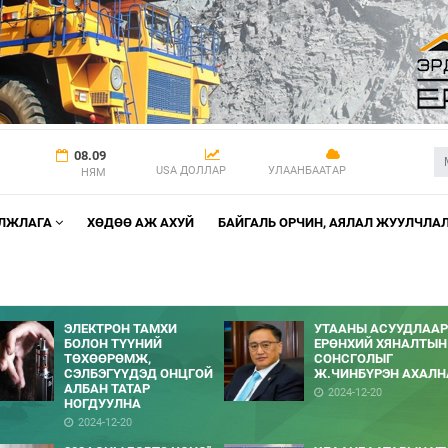
08.09
USA ДОЛЛАР
УЛААНБААТАР
НЯМ
АЛЖЛАГА
ХӨДӨӨ АЖ АХУЙ
БАЙГАЛЬ ОРЧИН, АЯЛАЛ ЖУУЛЧЛА
ЭЛЕКТРОН ТАМХИ
УТААНЫ АСУУДЛААР
БОЛОН ТҮҮНИЙ
ЕРӨНХИЙ ХЯНАЛТЫН
ТӨХӨӨРӨМЖ,
СОНСГОЛЫГ
СЭЛБЭГҮҮДЭД ОНЦГОЙ
Ж.ЧИНБҮРЭН АХАЛН
АЛБАН ТАТАР
2024-12-20
НОГДУУЛНА
2024-12-20