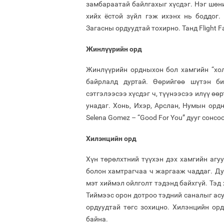
замбараатай байлгахыг хүсдэг. Нэг шөни
хийх ёстой зүйл гэж ихэнх нь боддог.
Загасны ордуудтай тохирно. Танд Flight Fac
Жинлүүрийн орд
Жинлүүрийн ордныхон бол хамгийн “хол
байрлалд дуртай. Өөрийгөө шүтэн би
сэтгэлээсээ хүсдэг ч, түүнээсээ илүү өөр
унадаг. Хонь, Ихэр, Арслан, Нумын ор
Selena Gomez – “Good For You” дууг сонсо
Хилэнцийн орд
Хүн төрөлхтний түүхэн дэх хамгийн агуу
болон хамтрагчаа ч жаргааж чаддаг. Ду
мэт хиймэл ойлголт тэдэнд байхгүй. Тэд 
Тиймээс орон дотроо тэдний саналыг асу
ордуудтай төгс зохицно. Хилэнцийн орд
байна.