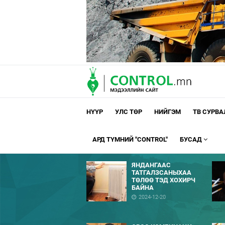
НҮҮР
УЛС ТӨР
НИЙГЭМ
ТВ СУРВ
АРД ТҮМНИЙ "CONTROL"
БУСАД
ЯНДАНГААС
ТАТГАЛЗСАНЫХАА
ТӨЛӨӨ ТЭД ХОХИРЧ
БАЙНА
2024-12-20