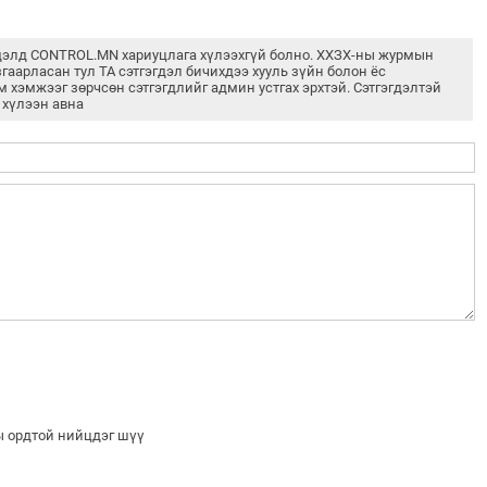
дэлд CONTROL.MN хариуцлага хүлээхгүй болно. ХХЗХ-ны журмын
згаарласан тул ТА сэтгэгдэл бичихдээ хууль зүйн болон ёс
м хэмжээг зөрчсөн сэтгэгдлийг админ устгах эрхтэй. Сэтгэгдэлтэй
 хүлээн авна
ы ордтой нийцдэг шүү