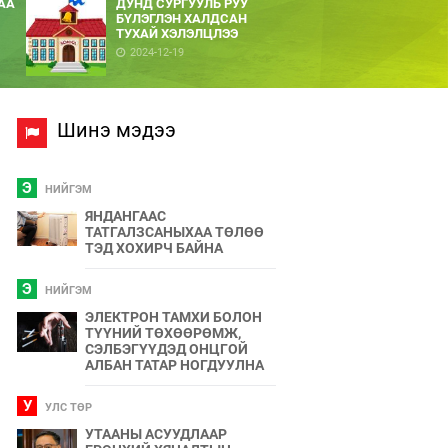
АА
ДУНД СУРГУУЛЬ РУУ
БҮЛЭГЛЭН ХАЛДСАН
ТУХАЙ ХЭЛЭЛЦЛЭЭ
2024-12-19
Шинэ мэдээ
Э
НИЙГЭМ
ЯНДАНГААС
ТАТГАЛЗСАНЫХАА ТӨЛӨӨ
ТЭД ХОХИРЧ БАЙНА
Э
НИЙГЭМ
ЭЛЕКТРОН ТАМХИ БОЛОН
ТҮҮНИЙ ТӨХӨӨРӨМЖ,
СЭЛБЭГҮҮДЭД ОНЦГОЙ
АЛБАН ТАТАР НОГДУУЛНА
У
УЛС ТӨР
УТААНЫ АСУУДЛААР