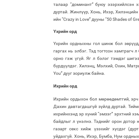
талаар “доминант” буюу эзэрхийлсэн х
дуртай. Жинлүүр, Хонь, Ихэр, Хилэнцийн
ийн “Crazy in Love” дууны “50 Shades of 
Үхрийн орд
Үхрийн ордныхны гол шинж бол зөрүүд,
гаргах нь элбэг. Тэд тогтсон хамтрагч 
орно гэж үгүй. Яг л бэлэг тэмдэг шигэ
бүрдүүлдэг. Хилэнц, Мэлхий, Охин, Матры
You” дууг зориулж байна.
Ихрийн орд
Ихрийн ордыхон бол мөрөөдөмтгий, эрч 
Дахин давтагдашгүй зүйлд дуртай. Тийм
ихрийнхэнд эр хүний “эмзэг” эрхтний хэ
байдлыг л үнэлнэ. Тэднийг орон дотор н
газарт секс хийж үзэхийг хүсдэг (дур
уйдахгүй. Хонь, Ихэр, Бумба, Нум ордны