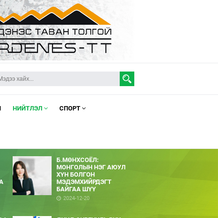
Л
НИЙТЛЭЛ
СПОРТ
Б.МӨНХСОЁЛ:
МОНГОЛЫН НЭГ АЮУЛ
ХҮН БОЛГОН
А
МЭДЭМХИЙРДЭГТ
БАЙГАА ШҮҮ
2024-12-20