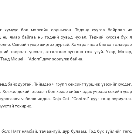
г хүмүүс бол мэлхийн ордныхон. Тэдэнд суугаа байрлал их
д нь ямар байгаа нь тэдний хувьд чухал. Тэдний хүссэн бүх л
болно. Сексийн үеэр ширтэх дуртай. Хамтрагчдаа бие сэтгэлээрээ
ний тэврэлт, үнсэлт, атгалтаас зугтана гэж үгүй. Үхэр, Матар,
Танд Miguel – “Adorn” дууг зориулж байна.
д байх дуртай. Тиймдээ ч групп сексийг туршиж үзэхийг хүсдэг.
й. Хөгжилдөхийг хэзээ ч бол хэзээ хийж чадах учраас секийн үеэр
раглаач ч болж чадна. Doja Cat -“Control” дууг танд зориулъя.
мүүстэй тохирно.
ол: Нягт нямбай, тачаангуй, дур булаам. Тэд бүх зүйлийг төгс,