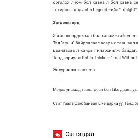
оргилох л юм бол хаана л бол хаана се
тохирно. Танд John Legend –ийн “Tonight”
Загасны орд
Загасны ордныхон бол халамжтай, үнэнч 
Тэд "арын" байрлалаас асар их таашаал а
цаанаасаа л хайрыг илэрхийлж байдаг.
Танд зориулж Robin Thicke – “Lost Without
Эх сурвалж: caak.mn
Мэдээ уншаад таалагдсан бол Like дарна уу.
Сайт таалагдаж байвал Like дарна уу. Танд 
Сэтгэгдэл