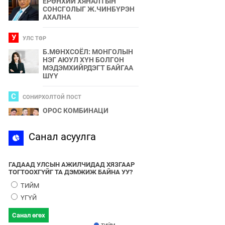
ЕРӨНХИЙ ХЯНАЛТЫН
СОНСГОЛЫГ Ж.ЧИНБҮРЭН
АХАЛНА
У
УЛС ТӨР
Б.МӨНХСОЁЛ: МОНГОЛЫН
НЭГ АЮУЛ ХҮН БОЛГОН
МЭДЭМХИЙРДЭГТ БАЙГАА
ШҮҮ
С
СОНИРХОЛТОЙ ПОСТ
ОРОС КОМБИНАЦИ
С
Санал асуулга
СПОРТ
2024 ОНЫ БӨРТЭ ЧОНО"
ЭЗЭН ӨНӨӨДӨР ТОДОРНО
ГАДААД УЛСЫН АЖИЛЧИДАД ХЯЗГААР
ТОГТООХГҮЙГ ТА ДЭМЖИЖ БАЙНА УУ?
У
УЛС ТӨР
ТИЙМ
УЛААНБААТАРЫН УТАА БОЛ
ҮГҮЙ
УЛС ТӨР, БИЗНЕСИЙН
БҮЛЭГЛЭЛҮҮДИЙН
Санал өгөх
ХАМТЫН БҮТЭЭЛ ЮМ
ТИЙМ