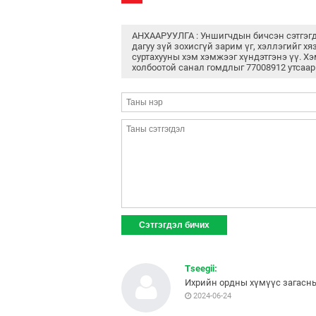
АНХААРУУЛГА : Уншигчдын бичсэн сэтгэг
дагуу зүй зохисгүй зарим үг, хэллэгийг хя
суртахууны хэм хэмжээг хүндэтгэнэ үү. Хэ
холбоотой санал гомдлыг 77008912 утсаар
Tseegii:
Ихрийн ордны хүмүүс загасн
2024-06-24