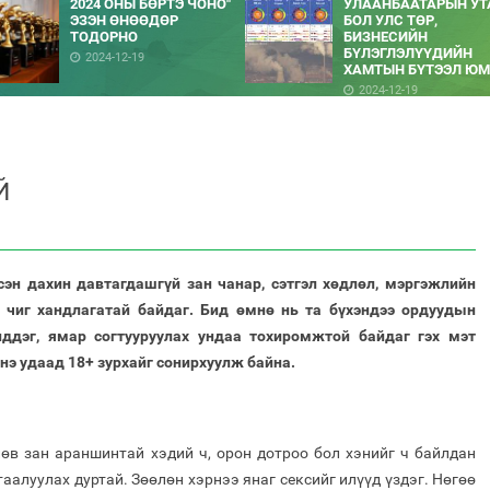
2024 ОНЫ БӨРТЭ ЧОНО"
УЛААНБААТАРЫН УТ
ЭЗЭН ӨНӨӨДӨР
БОЛ УЛС ТӨР,
ТОДОРНО
БИЗНЕСИЙН
БҮЛЭГЛЭЛҮҮДИЙН
2024-12-19
ХАМТЫН БҮТЭЭЛ ЮМ
2024-12-19
Й
сэн дахин давтагдашгүй зан чанар, сэтгэл хөдлөл, мэргэжлийн
н чиг хандлагатай байдаг. Бид өмнө нь та бүхэндээ ордуудын
иддэг, ямар согтууруулах ундаа тохиромжтой байдаг гэх мэт
энэ удаад 18+ зурхайг сонирхуулж байна.
өв зан араншинтай хэдий ч, орон дотроо бол хэнийг ч байлдан
таалуулах дуртай. Зөөлөн хэрнээ янаг сексийг илүүд үздэг. Нөгөө