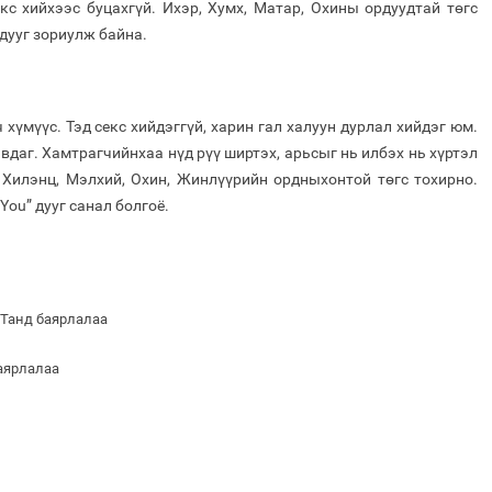
кс хийхээс буцахгүй. Ихэр, Хумх, Матар, Охины ордуудтай төгс
 дууг зориулж байна.
хүмүүс. Тэд секс хийдэггүй, харин гал халуун дурлал хийдэг юм.
вдаг. Хамтрагчийнхаа нүд рүү ширтэх, арьсыг нь илбэх нь хүртэл
 Хилэнц, Мэлхий, Охин, Жинлүүрийн ордныхонтой төгс тохирно.
 You” дууг санал болгоё.
 Танд баярлалаа
баярлалаа