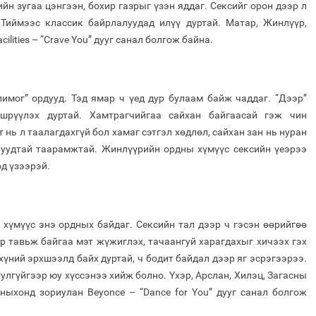
йн зугаа цэнгээн, бохир газрыг үзэн яддаг. Сексийг орон дээр л
 Тиймээс классик байрлалуудад илүү дуртай. Матар, Жинлүүр,
ilities – “Crave You” дууг санал болгож байна.
имог” ордууд. Тэд ямар ч үед дур булаам байж чаддаг. “Дээр”
шрүүлэх дуртай. Хамтрагчийгаа сайхан байгаасай гэж чин
т нь л таалагдахгүй бол хамаг сэтгэл хөдлөл, сайхан зан нь нуран
днуудтай таарамжтай. Жинлүүрийн ордны хүмүүс сексийн үеэрээ
од үзээрэй.
 хүмүүс энэ ордных байдаг. Сексийн тал дээр ч гэсэн өөрийгөө
р тавьж байгаа мэт жүжиглэх, тачаангуй харагдахыг хичээх гэх
хүний эрхшээлд байх дуртай, ч бодит байдал дээр яг эсрэгээрээ.
улгүйгээр юу хүссэнээ хийж болно. Үхэр, Арслан, Хилэц, Загасны
ныхонд зориулан Beyonce – “Dance for You” дууг санал болгож