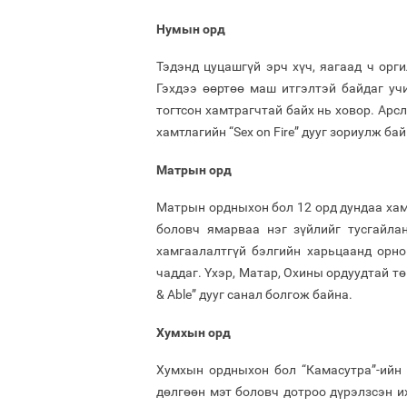
Нумын орд
Тэдэнд цуцашгүй эрч хүч, яагаад ч орги
Гэхдээ өөртөө маш итгэлтэй байдаг учи
тогтсон хамтрагчтай байх нь ховор. Арсл
хамтлагийн “Sex on Fire” дууг зориулж бай
Матрын орд
Матрын ордныхон бол 12 орд дундаа хамг
боловч ямарваа нэг зүйлийг тусгайлан
хамгаалалтгүй бэлгийн харьцаанд орно
чаддаг. Үхэр, Матар, Охины ордуудтай төг
& Able” дууг санал болгож байна.
Хумхын орд
Хумхын ордныхон бол “Камасутра”-ийн 
дөлгөөн мэт боловч дотроо дүрэлзсэн их