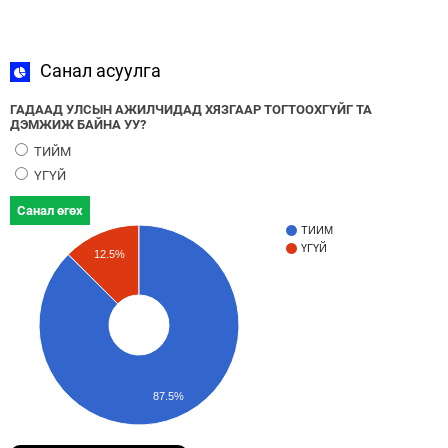
Санал асуулга
ГАДААД УЛСЫН АЖИЛЧИДАД ХЯЗГААР ТОГТООХГҮЙГ ТА
ДЭМЖИЖ БАЙНА УУ?
ТИЙМ
ҮГҮЙ
Санал өгөх
ТИЙМ
ҮГҮЙ
12.5%
87.5%