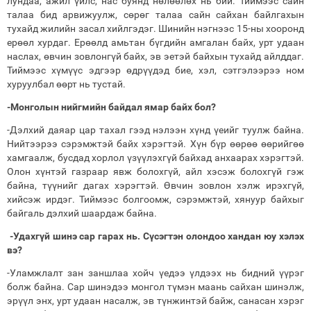
лундаа, ажил үйлс, нас буянд нөлөөлөх нь бий. Тиймээс сайн
талаа бид арвижуулж, сөрөг талаа сайн сайхан байлгахын
тухайд жилийн засал хийлгэдэг. Шинийн нэгнээс 15-ны хооронд
ерөөл хурдаг. Ерөөлд амьтан бүгдийн амгалан байх, урт удаан
наслах, өвчин зовлонгүй байх, эв эетэй байхын тухайд айлддаг.
Тиймээс хүмүүс эдгээр өдрүүдэд бие, хэл, сэтгэлээрээ ном
хуруулбал өөрт нь тустай.
-Монголын нийгмийн байдал ямар байх бол?
-Дэлхий даяар цар тахал гээд нэлээн хүнд үеийг туулж байна.
Нийтээрээ сэрэмжтэй байх хэрэгтэй. Хүн бүр өөрөө өөрийгөө
хамгаалж, бусдад хорлол үзүүлэхгүй байхад анхаарах хэрэгтэй.
Олон хүнтэй газраар явж болохгүй, айл хэсэж болохгүй гэж
байна, түүнийг дагах хэрэгтэй. Өвчин зовлон хэлж ирэхгүй,
хийсэж ирдэг. Тиймээс болгоомж, сэрэмжтэй, хянуур байхыг
байгаль дэлхий шаардаж байна.
-Удахгүй шинэ сар гарах нь. Сүсэгтэн олондоо хандан юу хэлэх
вэ?
-Уламжлалт зан заншлаа хойч үедээ үлдээх нь бидний үүрэг
болж байна. Сар шинэдээ монгол түмэн маань сайхан шинэлж,
эрүүл энх, урт удаан насалж, эв түнжинтэй байж, санасан хэрэг