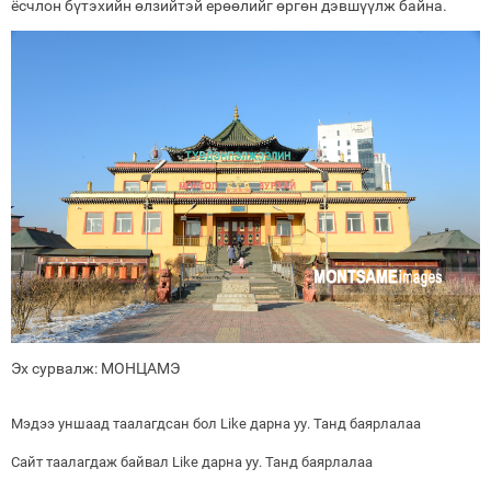
ёсчлон бүтэхийн өлзийтэй ерөөлийг өргөн дэвшүүлж байна.
Эх сурвалж: МОНЦАМЭ
Мэдээ уншаад таалагдсан бол Like дарна уу. Танд баярлалаа
Сайт таалагдаж байвал Like дарна уу. Танд баярлалаа