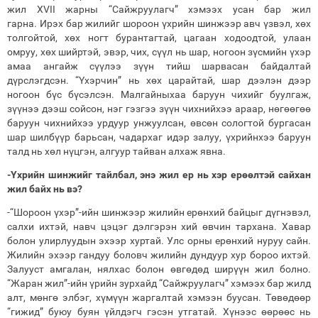
жил XVII жарны “Сайжруулагч” хэмээх усан бар жил
гарна. Ирэх бар жилийг шороон үхрийн шинжээр авч үзвэл, хөх
толгойтой, хөх ногт бурантагтай, цагаан ходоодтой, улаан
омруу, хөх шийртэй, эвэр, чих, сүүл нь шар, ногоон зүсмийн үхэр
амаа ангайж сүүлээ зүүн тийш шарвасан байдалтай
дүрслэгдсэн. “Үхэрчин” нь хөх царайтай, шар дээлэн дээр
ногоон бүс бүсэлсэн. Малгайныхаа баруун чихийг буулгаж,
зүүнээ дээш сойсон, нэг гэзгээ зүүн чихнийхээ араар, нөгөөгөө
баруун чихнийхээ урдуур унжуулсан, өвсөн сологтой бургасан
шар шилбүүр барьсан, чадархаг идэр залуу, үхрийнхээ баруун
талд нь хөл нүцгэн, алгуур тайван алхаж явна.
-Үхрийн шинжийг тайлбал, энэ жил ер нь хэр ерөөлтэй сайхан
жил байх нь вэ?
-“Шороон үхэр”-ийн шинжээр жилийн ерөнхий байцыг дүгнэвэл,
салхи ихтэй, навч цэцэг дэлгэрэн хий өвчин тархана. Хавар
болон улирлуудын эхээр хуртай. Улс орны ерөнхий нуруу сайн.
Жилийн эхээр гандуу боловч жилийн дундуур хур бороо ихтэй.
Залууст амгалан, нялхас болон өвгөдөд ширүүн жил болно.
“Жаран жил”-ийн үрийн зурхайд “Сайжруулагч” хэмээх бар жилд
алт, мөнгө элбэг, хүмүүн жаргалтай хэмээн буусан. Төвөдөөр
“гижид” буюу буян үйлдэгч гэсэн утгатай. Хүнээс өөрөөс нь