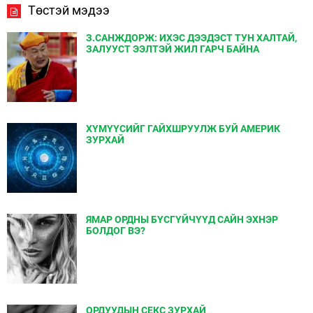
Төстэй мэдээ
З.САНЖДОРЖ: ИХЭС ДЭЭДЭСТ ТУН ХАЛТАЙ,
ЗАЛУУСТ ЭЭЛТЭЙ ЖИЛ ГАРЧ БАЙНА
ХҮМҮҮСИЙГ ГАЙХШРУУЛЖ БУЙ АМЕРИК
ЗУРХАЙ
ЯМАР ОРДНЫ БҮСГҮЙЧҮҮД САЙН ЭХНЭР
БОЛДОГ ВЭ?
ОРДУУДЫН СЕКС ЗУРХАЙ