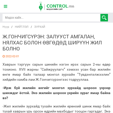
Нүүр
/
НИЙТЛЭЛ
/
ЗУРХАЙ
Ж.ГОНЧИГСҮРЭН: ЗАЛУУСТ АМГАЛАН,
НЯЛХАС БОЛОН ӨВГӨДӨД ШИРҮҮН ЖИЛ
БОЛНО
2022-02-01
Хаврын тэргүүн сарын шинийн нэгэн ирэх сарын 2-ны өдөр
тохионо. XVII жарны “Сайжруулагч” хэмээх усан бар жилийн
өнгө ямар байх талаар монгол зурхайн “Түвдэнпэлжээлин”
хийдийн хамба лам Ж.Гончигсүрэнгээс тодрууллаа.
-Ирж буй жилийн өнгийг монгол зурхайд шороон үхрээр
шинждэг ёстой. Энэ жилийн шороон үхрийн зураг ямар байна
вэ?
-Жил жилийн зурхайд тухайн жилийн ерөнхий шинж ямар байх
тухай хаврын урь орсон өдрийн махбодыг тооцон гаргадаг. Энэ