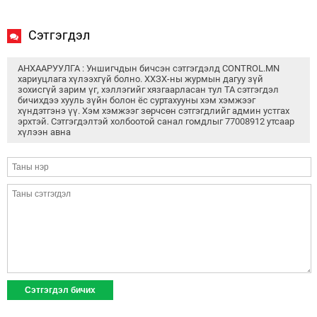
Сэтгэгдэл
АНХААРУУЛГА : Уншигчдын бичсэн сэтгэгдэлд CONTROL.MN
хариуцлага хүлээхгүй болно. ХХЗХ-ны журмын дагуу зүй
зохисгүй зарим үг, хэллэгийг хязгаарласан тул ТА сэтгэгдэл
бичихдээ хууль зүйн болон ёс суртахууны хэм хэмжээг
хүндэтгэнэ үү. Хэм хэмжээг зөрчсөн сэтгэгдлийг админ устгах
эрхтэй. Сэтгэгдэлтэй холбоотой санал гомдлыг 77008912 утсаар
хүлээн авна