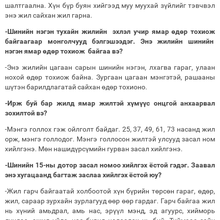
шалтгаална. Хүн бүр буян хийгээд муу муухай зүйлийг тэвчвэл
энэ жил сайхан жил гарна.
-Шинийн нэгэн тухайн жилийн эхлэл учир ямар өдөр тохиож
байгаагаар монголчууд бэлгэшээдэг. Энэ жилийн шинийн
нэгэн ямар өдөр тохиож байгаа вэ?
-Энэ жилийн цагаан сарын шинийн нэгэн, лхагва гараг, улаан
нохой өдөр тохиож байна. Зургаан цагаан мэнгэтэй, рашааны
шүтэн барилдлагатай сайхан өдөр тохионо.
-Ирж буй бар жилд ямар жилтэй хүмүүс онцгой анхаарвал
зохилтой вэ?
-Мэнгэ голлох гэж ойлголт байдаг. 25, 37, 49, 61, 73 насанд жил
орж, мэнгэ голлодог. Мэнгэ голлосон жилтэй улсууд засал ном
хийлгэнэ. Мөн нашидүрсүмийн гурван засал хийлгэнэ.
-Шинийн 15-ны дотор засал номоо хийлгэх ёстой гэдэг. Заавал
энэ хугацаанд багтаж заслаа хийлгэх ёстой юу?
-Жил гарч байгаатай холбоотой хүн бүрийн төрсөн гараг, өдөр,
жил, сараар зурхайн зурлагууд өөр өөр гардаг. Гарч байгаа жил
нь хүний амьдрал, амь нас, эрүүл мэнд, эд агуурс, хийморь