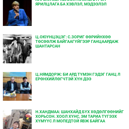
ЯРИЛЦЛАГА БА ХЭВЛЭЛ, МЭДЭЭЛЭЛ
Ц.ОЮУНЦЭЦЭГ: С.ЗОРИГ ӨӨРИЙНХӨӨ
ТӨСӨӨЛЖ БАЙГААГҮЙГЭЭР ГАНЦААРДАЖ
ШАНТАРСАН
Ц.НЯМДОРЖ: БИ АРД ТҮМЭН ГЭДЭГ ГАНЦ Л
ЕРӨНХИЙЛӨГЧТЭЙ ХҮН ДЭЭ
Н.ХАНДМАА: ШАНХАЙД БҮХ ХӨДӨЛГӨӨНИЙГ
ХОРЬСОН. ХООЛ ХҮНС, ЭМ ТАРИА ТҮГЭЭХ
ХҮМҮҮС Л МОПЕДТОЙ ЯВЖ БАЙГАА