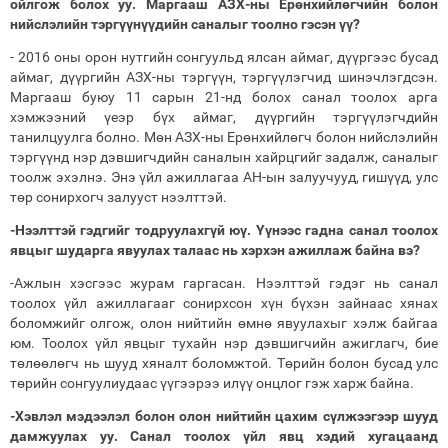
ойлгож болох уу. Маргааш АЗХ-ны Ерөнхийлөгчийн болон
нийслэлийн тэргүүнүүдийн саналыг тоолно гэсэн үү?
- 2016 оны орон нутгийн сонгуульд ялсан аймаг, дүүргээс бусад
аймаг, дүүргийн АЗХ-ны тэргүүн, тэргүүлэгчид шинэчлэгдсэн.
Маргааш буюу 11 сарын 21-нд болох санал тоолох арга
хэмжээний үеэр бүх аймаг, дүүргийн тэргүүлэгчдийн
танилцуулга болно. Мөн АЗХ-ны Ерөнхийлөгч болон нийслэлийн
тэргүүнд нэр дэвшигчдийн саналын хайрцгийг задалж, саналыг
тоолж эхэлнэ. Энэ үйл ажиллагаа АН-ын залуучууд, гишүүд, улс
төр сонирхогч залууст нээлттэй.
-Нээлттэй гэдгийг тодруулахгүй юү. Үүнээс гадна санал тоолох
явцыг шударга явуулах талаас нь хэрхэн ажиллаж байна вэ?
-Ажлын хэсгээс журам гаргасан. Нээлттэй гэдэг нь санал
тоолох үйл ажиллагааг сонирхсон хүн бүхэн зайнаас хянах
боломжийг олгож, олон нийтийн өмнө явуулахыг хэлж байгаа
юм. Тоолох үйл явцыг тухайн нэр дэвшигчийн ажиглагч, бие
төлөөлөгч нь шууд хяналт боломжтой. Төрийн болон бусад улс
төрийн сонгуулиудаас үүгээрээ илүү онцлог гэж харж байна.
-Хэвлэл мэдээлэл болон олон нийтийн цахим сүлжээгээр шууд
дамжуулах уу. Санал тоолох үйл явц хэдий хугацаанд