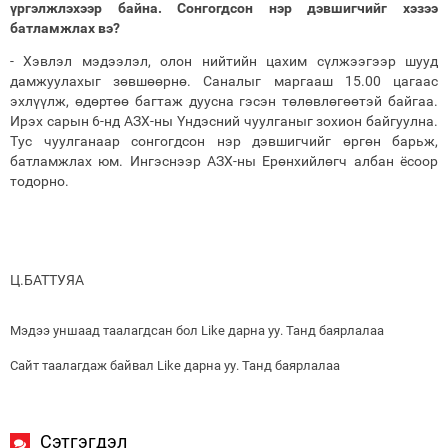
үргэлжлэхээр байна. Сонгогдсон нэр дэвшигчийг хэзээ
батламжлах вэ?
- Хэвлэл мэдээлэл, олон нийтийн цахим сүлжээгээр шууд
дамжуулахыг зөвшөөрнө. Саналыг маргааш 15.00 цагаас
эхлүүлж, өдөртөө багтаж дуусна гэсэн төлөвлөгөөтэй байгаа.
Ирэх сарын 6-нд АЗХ-ны Үндэсний чуулганыг зохион байгуулна.
Тус чуулганаар сонгогдсон нэр дэвшигчийг өргөн барьж,
батламжлах юм. Ингэснээр АЗХ-ны Ерөнхийлөгч албан ёсоор
тодорно.
Ц.БАТТУЯА
Мэдээ уншаад таалагдсан бол Like дарна уу. Танд баярлалаа
Сайт таалагдаж байвал Like дарна уу. Танд баярлалаа
Сэтгэгдэл