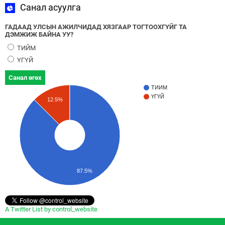
Санал асуулга
ГАДААД УЛСЫН АЖИЛЧИДАД ХЯЗГААР ТОГТООХГҮЙГ ТА
ДЭМЖИЖ БАЙНА УУ?
ТИЙМ
ҮГҮЙ
Санал өгөх
ТИЙМ
ҮГҮЙ
12.5%
87.5%
A Twitter List by control_website