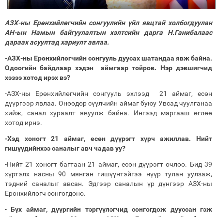
АЗХ-ны Ерөнхийлөгчийн сонгуулийн үйл явцтай холбогдуулан
АН-ын Намын байгуулалтын хэлтсийн дарга Н.Ганибалаас
дараах асуултад хариулт авлаа.
-АЗХ-ны Ерөнхийлөгчийн сонгууль дуусах шатандаа явж байна.
Одоогийн байдлаар хэдэн аймгаар тойров. Нэр дэвшигчид
хэзээ хотод ирэх вэ?
-АЗХ-ны Ерөнхийлөгчийн сонгууль эхлээд 21 аймаг, есөн
дүүргээр явлаа. Өнөөдөр сүүлчийн аймаг буюу Увсад чуулганаа
хийж, санал хураалт явуулж байна. Ингээд маргааш өглөө
хотод ирнэ.
-Хэд хоногт 21 аймаг, есөн дүүрэгт хүрч ажиллав. Нийт
гишүүдийнхээ саналыг авч чадав уу?
-Нийт 21 хоногт багтаан 21 аймаг, есөн дүүрэгт очлоо. Бид 39
хүртэлх насны 90 мянган гишүүнтэйгээ нүүр тулан уулзаж,
тэдний саналыг авсан. Эдгээр саналын үр дүнгээр АЗХ-ны
Ерөнхийлөгч сонгогдоно.
-
Бүх
аймаг, дүүргийн тэргүүлэгчид сонгогдож дууссан гэж