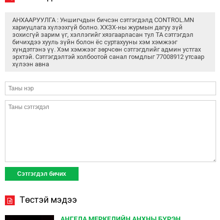
АНХААРУУЛГА : Уншигчдын бичсэн сэтгэгдэлд CONTROL.MN
хариуцлага хүлээхгүй болно. ХХЗХ-ны журмын дагуу зүй
зохисгүй зарим үг, хэллэгийг хязгаарласан тул ТА сэтгэгдэл
бичихдээ хууль зүйн болон ёс суртахууны хэм хэмжээг
хүндэтгэнэ үү. Хэм хэмжээг зөрчсөн сэтгэгдлийг админ устгах
эрхтэй. Сэтгэгдэлтэй холбоотой санал гомдлыг 77008912 утсаар
хүлээн авна
Төстэй мэдээ
АНГЕЛА МЕРКЕЛИЙН АНХНЫ БҮРЭН