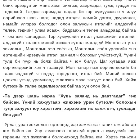
байх ирээдүйтэй минь хамт ойлгож, хайрладаг, тулж, түшдэг нь
тодорхой. Гэхдээ заримдаа надад би тэр хүмүүсээсээ ч илүү
өөрийнхөө шавь нарт, надад итгэдэг, намайг дагаж, дууриадаг,
намайг үлгэрээ болгодог олон залуусын итгэлийг алдахгүйн
төлөө, тэднийг улам асааж, бадраахын төлөө амьдраад байгаа
ч юм шиг санагддаг. Тэр хүмүүсийн итгэл үнэмшлийн итгэлийг
алдахгүйн төлөөх миний хичээл зүтгэл магадгүй Монголын утга
зохиолын, Монголын хэл соёлын, Монголын соёл урлагийн энэ
ертөнцийн ирээдүйн итгэл, замнал ч болохыг үгүйсгэхгүй. Үүний
тулд би гүүр нь болж байгаа ч юм билүү. Цаг хугацаа яаж
өөрчлөгдөхийг хэн ч таашгүй. Мөн чанар яаж өөрчлөгдөхийг би
тааж чадахгүй ч надад горьдлого, итгэл бий. Миний хэлсэн
цөөхөн үгэнд урамшаад гялалзаж яваа залуус олон бий. Хийж
бүтээхийн төлөө хөдөлмөрлөж байгаа хүн олон бий.
-Та дээр шавь нараа “Хувь заяанд нь даатгадаг” гэж
байсан. Үүний хажуугаар жинхэнэ уран бүтээлч болохын
тулд залууст юу хэрэгтэйг, хэрхэхийг нь хэлж өгч, тусладаг
биз дээ?
-Урлаг, уран зохиолын ертөнцөд хэр хэмжээгээ таних гэж айхтар
юм байна аа. Хэр хэмжээгээ танихгүй явдал л хүмүүсийг шог
гарааны гол жүжигчин болгочихоод байгаа юм. Хэрээ таньсан