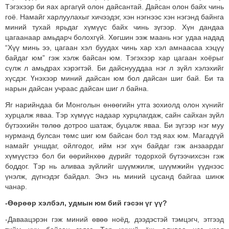
Тэгэхээр би яах аргагүй олон дайсантай. Дайсан олон байх чинь
гоё. Намайг харлуулахыг хичээдэг, хэн нэгнээс хэн нэгэнд байнга
миний тухай ярьдаг хүмүүс байх чинь зүгээр. Хүн дандаа
цагаанаар амьдарч болохгүй. Хөгшин ээж маань нэг удаа надад
“Хүү минь ээ, цагаан хэл буудах чинь хар хэл амнаасаа хэцүү
байдаг юм” гэж хэлж байсан юм. Тэгэхээр хар цагаан хоёрыг
сүлж л амьдрах хэрэгтэй. Би дайснууддаа нэг л зүйл хэлэхийг
хүсдэг. Үнэхээр миний дайсан юм бол дайсан шиг бай. Би та
нарын дайсан учраас дайсан шиг л байна.
Яг нарийндаа би Монголын өнөөгийн утга зохиолд олон хүнийг
хурцалж яваа. Тэр хүмүүс надаар хурцлагдаж, сайн сайхан зүйл
бүтээхийн төлөө дотроо шатаж, буцалж яваа. Би зүгээр нэг муу
нурманд булсан төмс шиг юм байсан бол тэд яах юм. Магадгүй
намайг уншдаг, ойлгодог, ийм нэг хүн байдаг гэж анзаардаг
хүмүүстээ бол би өөрийнхөө дүрийг тодорхой бүтээчихсэн гэж
боддог. Тэр нь аливаа зүйлийг шүүмжилж, шүүмжийн үүднээс
үнэлж, дүгнэдэг байдал. Энэ нь миний цусанд байгаа шинж
чанар.
-Өөрөөр хэлбэл, удмын юм бий гэсэн үг үү?
-Даваацэрэн гэж миний өвөө ноёд, дээдэстэй тэмцэгч, этгээд