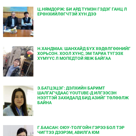
Ц.НЯМДОРЖ: БИ АРД ТҮМЭН ГЭДЭГ ГАНЦ Л
ЕРӨНХИЙЛӨГЧТЭЙ ХҮН ДЭЭ
Н.ХАНДМАА: ШАНХАЙД БҮХ ХӨДӨЛГӨӨНИЙГ
ХОРЬСОН. ХООЛ ХҮНС, ЭМ ТАРИА ТҮГЭЭХ
ХҮМҮҮС Л МОПЕДТОЙ ЯВЖ БАЙГАА
Э.БАТЦЭЦЭГ: ДЭЛХИЙН БАРИМТ
ШАЛГАГЧДААС YOUTUBE-Д ИЛГЭЭСЭН
НЭЭТТЭЙ ЗАХИДАЛД БИД АЗИЙГ ТӨЛӨӨЛЖ
БАЙНА
Г.БААСАН: ОЮУ-ТОЛГОЙН ГЭРЭЭ БОЛ ТЭР
ЧИГТЭЭ ДЭЭРЭМ, АВИЛГА ЮМ