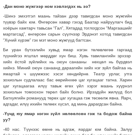
-Дан моно жүжгээр ном хэвлэгдэх нь ээ?
-Шинэ эмхэтгэл маань тайзан дээр тавигдсан моно жүжгийн
түүвэр байх юм. Өнгөрсөн хавар гэхэд Баатар найруулагч бид
хоёрын хамтарч тавьсан “Гал”, Хятадад тоглогдсон “Маргаашийг
мартагсад”, өнгөрсөн сарын сүүлчээр Эрдэнэт хотод тавигдсан
“Хүний хүрэм” гэх мэт моно жүжгүүд багтсан.
Би уран бүтээлийн хувьд ямар нэгэн төлөвлөгөө гаргаад
түүнийгээ ягштал мөрддөг хүн биш. Хувь тавилангийн эрхээр
хийх ёстой зүйлийнх нь оюун санааны нөхцөл нь бүрдвэл
хийнэ. Миний оюун санаанд дараагийн хийх нэг зүйл байгаа нь
ямартай ч шүүмжээс хэсэг хөндийрнө. Театр урлаг, утга
зохиолын судлалаас бас өөрийнхөө цаг хугацааг татна. Харин
цаг хугацаагаа илүү тавьж өгөх үйл хэрэг маань хүүрнэл
зохиолын томоохон төрөл байх болно. Ирээдүйн жилүүд бол
Батхуягийн романууд төрөх цаг хугацаа гэж төсөөлж явна. Яарч,
адгадаг, илүү ихийн төлөөх хүсэл, ад минь дарагдсан байна.
-Үүнд юу ямар нэгэн зүйл нөлөөлсөн гэж та бодож байна
уу?
-40 нас. Түүнээс өмнө нь адгаж, яардаг юм байна. Залуу