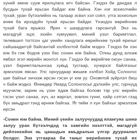
хүний өмнө сууж ярилцлага өгч байсан. Гэхдээ би дандаа л
бусдын тухай ярьсан байдаг юм байна. Хэн нэг зохиолчийн
тухай, уран бүтээлийнх нь талаар эсвэл хэл соёл, утга зохиолын
өнөө ба ирээдүйн тухай ярьсан байдаг. Үнэндээ өөрийнхөө
тухай бага ярьжээ. Ярих ч шаардлага гарсангүй. Энэ нь
магадгүй эцэг, эхийн хүмүүжил, миний үзэл баримтлал,
төлөвшил тогтсон цаг үеийн хандлага өөрийнхөө тухай ярихыг
сайшаадаггүй байсантай холбоотой байж мэднэ. Гэхдээ би хэн
юм бэ гэж бодож үзэх бас сонин юм байна. Олны дунд алхаж
явбал эгэл жирийн монгол хүн. Гэхдээ би өөрийгөө оюун санаа,
үзэл баримтлалынхаа хувьд тусгаар, хүчирхэг байлгахыг
эрмэлзэж явсан. Улс орнуудаар жишиж хэлбэл Хойд Солонгос
шиг байхыг хичээж ирсэн гэсэн үг юм уу. Оновчтой зүйрлэл биш
ч байж мэднэ. Өнөөдөр Умард Солонгосыг дэлхийн улс, гүрнүүд
муучилж, зарим нь үзэн ядаж байгаа боловч тэр улс өөрийн
гэсэн үзэл санаа, хүч, аз жаргал, зовлон гуниг, хайр сэтгэл гээд
бүх амьдрал тэнд өрнөж байгаа. Яг тийм л хүн байхыг эрмэлзэж
ирсэн.
-Сонин юм байна. Миний үеийн залуучуудад ялангуяа шинэ
залуу уран бүтээлчдэд та хамгийн нээлттэй, магадгүй
дийлэнхийнх нь цаашдын амьдралын үлгэр дууриалал
болдог. Энэ утгаараа би таныг өөрийнхөө тухай их