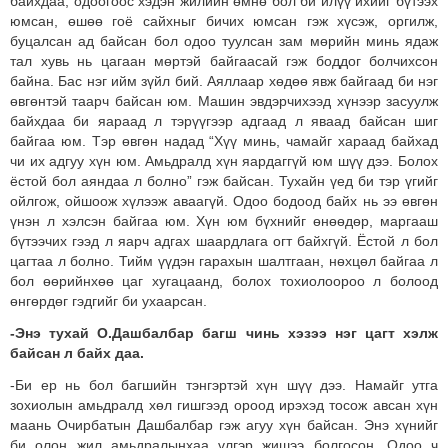
байхдаа, одоогоос хэдэн жилийн өмнө бол би илүү ихийг бүтээх
юмсан, өшөө гоё сайхныг бичих юмсан гэж хүсэж, оргилж,
буцалсан ад байсан бол одоо туулсан зам мөрийн минь ядаж
тал хувь нь цагаан мөртэй байгаасай гэж боддог болчихсон
байна. Бас нэг ийм зүйл бий. Аяллаар хөдөө явж байгаад би нэг
өвгөнтэй таарч байсан юм. Машин эвдэрчихээд хүнээр засуулж
байхдаа би яараад л тэрүүгээр адгаад л яваад байсан шиг
байгаа юм. Тэр өвгөн надад “Хүү минь, чамайг хараад байхад
чи их адгуу хүн юм. Амьдралд хүн яардаггүй юм шүү дээ. Болох
ёстой бол аяндаа л болно” гэж байсан. Тухайн үед би тэр үгийг
ойлгож, ойшоож хүлээж аваагүй. Одоо бодоод байх нь ээ өвгөн
үнэн л хэлсэн байгаа юм. Хүн юм бүхнийг өнөөдөр, маргааш
бүтээчих гээд л яарч адгах шаардлага огт байхгүй. Ёстой л бол
цагтаа л болно. Тийм үүдэн гарахын шалтгаан, нөхцөл байгаа л
бол өөрийнхөө цаг хугацаанд, болох тохиолоороо л болоод
өнгөрдөг гэдгийг би ухаарсан.
-Энэ тухай О.Дашбалбар багш чинь хэзээ нэг цагт хэлж
байсан л байх даа.
-Би ер нь бол багшийн тэнгэртэй хүн шүү дээ. Намайг утга
зохиолын амьдралд хөл гишгээд ороод ирэхэд тосож авсан хүн
маань Очирбатын Дашбалбар гэж агуу хүн байсан. Энэ хүнийг
би олон жил амьдралынхаа үлгэр жишээ болгосон. Одоо ч