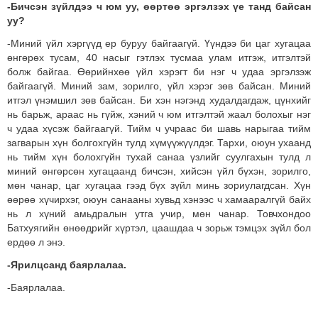
-Бичсэн зүйлдээ ч юм уу, өөртөө эргэлзэх үе танд байсан
уу?
-Миний үйл хэргүүд ер буруу байгаагүй. Үүндээ би цаг хугацаа
өнгөрөх тусам, 40 насыг гэтлэх тусмаа улам итгэж, итгэлтэй
болж байгаа. Өөрийнхөө үйл хэрэгт би нэг ч удаа эргэлзэж
байгаагүй. Миний зам, зорилго, үйл хэрэг зөв байсан. Миний
итгэл үнэмшил зөв байсан. Би хэн нэгэнд худалдагдаж, цүнхийг
нь барьж, араас нь гүйж, хэний ч юм итгэлтэй жаал болохыг нэг
ч удаа хүсэж байгаагүй. Тийм ч учраас би шавь нарыгаа тийм
загварын хүн болгохгүйн тулд хүмүүжүүлдэг. Тархи, оюун ухаанд
нь тийм хүн болохгүйн тухай санаа үзлийг суулгахын тулд л
миний өнгөрсөн хугацаанд бичсэн, хийсэн үйл бүхэн, зорилго,
мөн чанар, цаг хугацаа гээд бүх зүйл минь зориулагдсан. Хүн
өөрөө хүчирхэг, оюун санааны хувьд хэнээс ч хамааралгүй байх
нь л хүний амьдралын утга учир, мөн чанар. Товчхондоо
Батхуягийн өнөөдрийг хүртэл, цаашдаа ч зорьж тэмцэх зүйл бол
ердөө л энэ.
-Ярилцсанд баярлалаа.
-Баярлалаа.