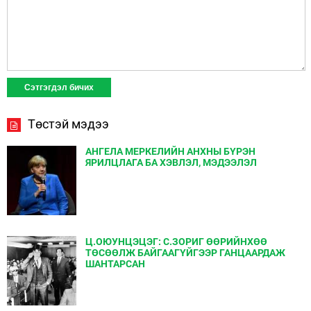
Төстэй мэдээ
АНГЕЛА МЕРКЕЛИЙН АНХНЫ БҮРЭН
ЯРИЛЦЛАГА БА ХЭВЛЭЛ, МЭДЭЭЛЭЛ
Ц.ОЮУНЦЭЦЭГ: С.ЗОРИГ ӨӨРИЙНХӨӨ
ТӨСӨӨЛЖ БАЙГААГҮЙГЭЭР ГАНЦААРДАЖ
ШАНТАРСАН