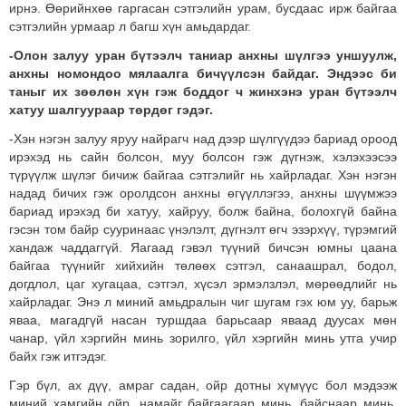
ирнэ. Өөрийнхөө гаргасан сэтгэлийн урам, бусдаас ирж байгаа
сэтгэлийн урмаар л багш хүн амьдардаг.
-Олон залуу уран бүтээлч таниар анхны шүлгээ уншуулж,
анхны номондоо мялаалга бичүүлсэн байдаг. Эндээс би
таныг их зөөлөн хүн гэж боддог ч жинхэнэ уран бүтээлч
хатуу шалгуураар төрдөг гэдэг.
-Хэн нэгэн залуу яруу найрагч над дээр шүлгүүдээ бариад ороод
ирэхэд нь сайн болсон, муу болсон гэж дүгнэж, хэлэхээсээ
түрүүлж шүлэг бичиж байгаа сэтгэлийг нь хайрладаг. Хэн нэгэн
надад бичих гэж оролдсон анхны өгүүллэгээ, анхны шүүмжээ
бариад ирэхэд би хатуу, хайруу, болж байна, болохгүй байна
гэсэн том байр сууринаас үнэлэлт, дүгнэлт өгч эзэрхүү, түрэмгий
хандаж чаддаггүй. Яагаад гэвэл түүний бичсэн юмны цаана
байгаа түүнийг хийхийн төлөөх сэтгэл, санаашрал, бодол,
догдлол, цаг хугацаа, сэтгэл, хүсэл эрмэлзлэл, мөрөөдлийг нь
хайрладаг. Энэ л миний амьдралын чиг шугам гэх юм уу, барьж
яваа, магадгүй насан туршдаа барьсаар яваад дуусах мөн
чанар, үйл хэргийн минь зорилго, үйл хэргийн минь утга учир
байх гэж итгэдэг.
Гэр бүл, ах дүү, амраг садан, ойр дотны хүмүүс бол мэдээж
миний хамгийн ойр, намайг байгаагаар минь, байснаар минь,