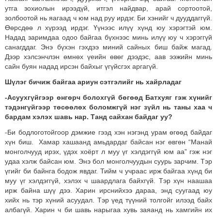
утга зохиолын ирээдүй, итгэл найдвар, арай сортоотой,
золбоотой нь яагаад ч юм над руу ирдэг. Би хэнийг ч дууддаггүй.
Өөрсдөө л хүрээд ирдэг. Үүнээс илүү хүнд юу хэрэгтэй юм.
Надад заримдаа одоо байгаа бүхнээс минь илүү юу ч хэрэггүй
санагддаг. Энэ бүхэн гэхдээ миний сайных биш байж магад.
Дээр хэлсэнчлэн өмнөх үеийн өвөг дээдэс, аав ээжийн минь
сайн буян надад ирсэн байхыг үгүйсгэх аргагүй.
Шүлэг бичиж байгаа ариун сэтгэлийг нь хайрладаг
-Асуухгүйгээр өнгөрч болохгүй бөгөөд Батхуяг гэж хүнийг
тэдэнгүйгээр төсөөлөх боломжгүй нэг зүйл нь таны хаа ч
бардам хэлэх шавь нар. Танд сайхан байдаг уу?
-Би бодлоготойгоор дэмжие гээд хэн нэгэнд урам өгөөд байдаг
хүн биш. Хамар хашаанд амьдардаг байсан нэг өвгөн “Манай
монголчууд ирэх, үдэх хоёрт л муу үг хэлдэггүй юм аа” гэж нэг
удаа хэлж байсан юм. Энэ бол монголчуудын суурь зарчим. Тэр
үгийг би байнга бодож явдаг. Тийм ч учраас ирж байгаа хүнд би
муу үг хэлдэггүй, хэлэх ч шаардлага байхгүй. Тэр хүн наашаа
ирж байна шүү дээ. Харин ирснийхээ дараа, энд суугаад юу
хийх нь тэр хүний асуудал. Тэр үед түүний толгойг илээд байх
албагүй. Харин ч би шавь нарыгаа хувь заяанд нь хамгийн их