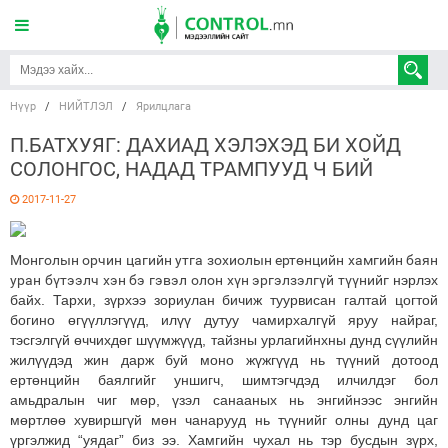
Нүүр
/
НИЙТЛЭЛ
/
Ярилцлага
П.БАТХУЯГ: ДАХИАД ХЭЛЭХЭД БИ ХОЙД
СОЛОНГОС, НАДАД ТРАМПУУД Ч БИЙ
2017-11-27
Монголын орчин цагийн утга зохиолын ертөнцийн хамгийн баян
уран бүтээлч хэн бэ гэвэл олон хүн эргэлзэлгүй түүнийг
нэрлэх
байх. Тархи, зүрхээ зориулан бичиж туурвисан галтай цогтой
богино өгүүллэгүүд, илүү дутуу чамирхалгүй яруу найраг,
тэсгэлгүй өччихдөг шүүмжүүд, тайзны урлагийнхны дунд сүүлийн
жилүүдэд жин дарж буй моно жүжгүүд нь түүний дотоод
ертөнцийн баялгийг уншигч, шимтэгчдэд илчилдэг бол
амьдралын чиг мөр, үзэл санааных нь энгийнээс энгийн
мөртлөө хувиршгүй мөн чанарууд нь түүнийг олны дунд цаг
үргэлжид “уядаг” биз ээ. Хамгийн чухал нь тэр бусдын зүрх,