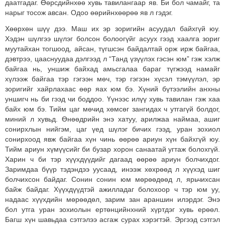
даатгадаг. Өөрсдийнхөө хувь тавилангаар яв. Би бол чамайг, та
нарыг тосож авсан. Одоо өөрийнхөөрөө яв л гэдэг.
Хөөрхөн шүү дээ. Маш их эр зоригийн асуудал байхгүй юу.
Хэдэн шүлгээ шүлэг болсон болоогүйг асуух гээд хаалга зориг
муутайхан тогшоод, айсан, түгшсэн байдалтай орж ирж байгаа,
дэвтрээ, цааснуудаа дэлгээд л “Танд үзүүлэх гэсэн юм” гэж хэлж
байгаа нь, уншиж байхад амьсгалаа бараг түгжээд намайг
хүлээж байгаа тэр гэгээн мөч, тэр гэгээн хүсэл тэмүүлэл, эр
зоригийг хайрлахаас өөр яах юм бэ. Хүний бүтээлийн анхны
уншигч нь би гээд чи боддоо. Үүнээс илүү хувь тавилан гэж хаа
байх юм бэ. Тийм цаг мөчид хөмсөг зангидах ч утгагүй болдог,
миний л хувьд. Өнөөдрийн энэ хатуу, арилжаа наймаа, ашиг
сонирхлын нийгэм, цаг үед шүлэг бичих гээд, уран зохиол
сонирхоод явж байгаа хүн чинь өөрөө ариун хүн байхгүй юу.
Тийм ариун хүмүүсийг би бузар хорон санаатай угтаж болохгүй.
Харин ч би тэр хүүхдүүдийг дагаад өөрөө ариун болчихдог.
Заримдаа бүүр тэдэндээ уусаад, инээж хөхрөөд л хүүхэд шиг
болчихсон байдаг. Сонин сонин юм мөрөөдөөд л, ярьчихсан
байж байдаг. Хүүхдүүдтэй ажилладаг болохоор ч тэр юм уу,
надаас хүүхдийн мөрөөдөл, зарим зан араншин илэрдэг. Энэ
бол утга уран зохиолын ертөнцийнхний хүртдэг хувь ерөөл.
Багш хүн шавьдаа сэтгэлээ асгаж сурах хэрэгтэй. Эргээд сэтгэл