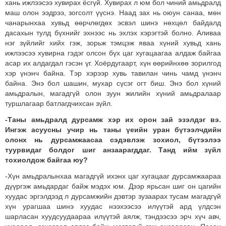
хань ижлээсээ хувирах ёсгүй. Хувирах л юм бол чиний амьдралд
маш олон ээдрээ, зогсолт үүснэ. Наад зах нь оюун санаа, мөн
чанарынхаа хувьд өөрчлөгдөх эсвэл шинэ нөхцөл байдалд
дасахын тулд бүхнийг эхнээс нь эхлэх хэрэгтэй болно. Аливаа
нэг зүйлийг хийх гэж, зорьж тэмцэж яваа хүний хувьд хань
ижлээсээ хувирна гэдэг олсон бүх цаг хугацаагаа алдаж байгаа
асар их алдагдал гэсэн үг. Хоёрдугаарт, хүн өөрийнхөө зорилгод
хэр үнэнч байна. Тэр хэрээр хувь тавилан чинь чамд үнэнч
байна. Энэ бол шашин, мухар сүсэг огт биш. Энэ бол хүний
амьдралын, магадгүй олон зуун жилийн хүний амьдралаар
туршлагаар батлагдчихсан зүйл.
-Таны амьдралд дурсамж хэр их орон зай эзэлдэг вэ.
Ингэж асуусны учир нь таны үеийн уран бүтээлчдийн
олонх нь дурсамжаасаа сэдэвлэж зохиол, бүтээлээ
туурвидаг болдог шиг анзаарагддаг. Танд ийм зүйл
тохиолдож байгаа юу?
-Хүн амьдралынхаа магадгүй ихэнх цаг хугацааг дурсамжаараа
дүүргэж амьдардаг байж мэдэх юм. Дээр ярьсан шиг он цагийн
хуудас эргэлдээд л дурсамжийн дэвтэр зузаарах тусам магадгүй
хүн урагшаа шинэ хуудас нээхээсээ илүүтэй ард үлдсэн
шарласан хуудсуудаараа илүүтэй аялж, тэндээсээ эрч хүч авч,