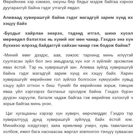
Өөрийнхөө хэр хэмжээ, оюуны бяр бядыг мэдэж байгаа хэрнээ
дуугарахгүй байна гэдэг утгагүй явдал.
Аливаад хувирашгүй байна гэдэг магадгүй зарим хүнд их
хэцүү байх
-Бусдыг хайрлан энэрэх, тэдэнд итгэл, шинэ хүсэл
мөрөөдөл бэлэглэх нь хүний нэг мөн чанар. Гэхдээ энэ хүн
бүхнээс илрээд байдаггүй сайхан чанар гэж бодож байна?
-Миний өвөг дээдэс, аав, ээжээс тархинд минь илүүтэй
суулгасан зүйл бол энэ амьдралд хүн нэг л зүйлийг эрхэмлэж
явах ёстой. Тэр нь хувирашгүй зан. Аливаа зүйлд хувирашгүй
байна гэдэг магадгүй зарим хүнд их хэцүү байх. Харин
хувирашгүйг өөрийнхөө гол зүйлээ болгосон хүмүүсийн хувьд
хэцүү зүйл огтхон ч биш. Үүнийг би өөрийнхөө зорьж, тэмцэж
яваа үйл хэргээрээ батлахыг оролдож байна. Гэхдээ бүрэн
дүүрэн харуулж, баталж чадаж байгаа гэж өөрийгөө хэлэхгүй ч
зорьж байгаа минь үнэн.
Цаг хугацааны хэрээр хүн хувирч, өөрчлөгддөг. Гэхдээ тэр
хувиралтууд дунд хувирашгүй зүйлүүд байх ёстой юм.
Минийхээр нэгдүгээрт, заяа ерөөлөөр учирч, хувь тавилангаа
холбож, ижил бага наснаасаа жаргал зовлонгоо тэнцүү хуваасан