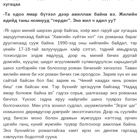
хугацаа
-Та одоо ямар бүтээл дээр ажиллаж байна вэ. Жилийн
өдийд таны номнууд “төрдөг”. Энэ жил ч адил уу?
-Яг одоо миний ширээн дээр байгаа, хоёр жил гаруй цаг хугацаа
зарцуулчихаад байгаа “Хамгийн хүйтэн хот” гэх романаа бараг
дуусчихаад сууж байна. 1990-ээд оны нийгмийн байдал, тэр
үеийн 17-18-тай залуучуудын хайр сэтгэл, тэдний амьдралд
тохиолдсон элдэв явдлууд, дээр нь миний бичих дуртай
домгийн, нууцлаг, шидэт өгүүлэмжийг сүлжилдүүлсэн харьцангуй
шинэ хэлбэрийн гэж болохоор роман бичихийг хичээлээ. Таван
жилийн өмнө би нэг роман бичих гэж оролдсон. Зарим хүн их ам
сайтай байсан бол бас зарим нь “Чиний наадах чинь роман
биш” гэж байсан юм. Тэр бүхнийг эргэцүүлж байгаад “Надад
ямар боломж байна вэ” гэдгээ сорьж, шалгахаар энэ романаа
бичлээ. Үүнээс гадна яруу найргийн шинэ түүврээ бэлэн
болгочихлоо. Мөн утга зохиол судлал, шүүмжлэлийн “Эсрэг цаг”
номынхоо дөрөвдүгээр дэвтрийг эмхэтгэчихлээ. Дээр нь сүүлийн
үед бичсэн моно болон драмын жүжгүүдээ нэгтгээд орчин
цагийн ганц хүний жүжгийн түүвэр болгохоор ажиллаж байна.
Энэ бүхнийгээ романтайгаа хамт ирэх он дөнгөж гаргаад
хэвлүүлэх бодолтой сууна.