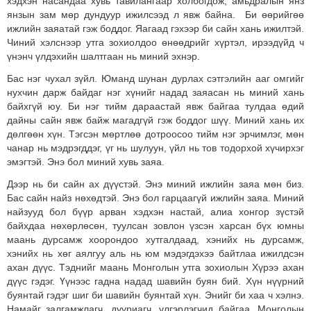
хэдхэн насандаа хувь тавилангаар холбогдож, амьдралын янз
янзын зам мөр дундуур ижилсээд л явж байна. Би өөрийгөө
ижлийн заяатай гэж боддог. Яагаад гэхээр би сайн хань ижилтэй.
Чиний хэлснээр утга зохиолдоо өнөөдрийг хүртэл, ирээдүйд ч
үнэнч үлдэхийн шалтгаан нь миний эхнэр.
Бас нэг чухал зүйл. Юманд шунан дурлах сэтгэлийн ааг омгийг
нухчин дарж байдаг нэг хүнийг надад заяасан нь миний хань
байхгүй юу. Би нэг тийм дараастай явж байгаа тулдаа өдий
дайны сайн явж байж магадгүй гэж боддог шүү. Миний хань их
дөлгөөн хүн. Тэгсэн мөртлөө дотроосоо тийм нэг эрчимлэг, мөн
чанар нь мэдрэгддэг, үг нь шулуун, үйл нь тов тодорхой хүчирхэг
эмэгтэй. Энэ бол миний хувь заяа.
Дээр нь би сайн ах дүүстэй. Энэ миний ижлийн заяа мөн биз.
Бас сайн найз нөхөдтэй. Энэ бол гарцаагүй ижлийн заяа. Миний
найзууд бол бүүр арван хэдхэн настай, алиа хонгор зүстэй
байхдаа нөхөрлөсөн, туулсан зовлон үзсэн харсан бүх юмны
маань дурсамж хоорондоо хутгалдаад, хэнийх нь дурсамж,
хэнийх нь хөг аялгуу аль нь юм мэдэгдэхээ байтлаа ижилдсэн
ахан дүүс. Тэднийг маань Монголын утга зохиолын Хүрээ ахан
дүүс гэдэг. Үүнээс гадна надад шавийн буян бий. Хүн нүүрний
буянтай гэдэг шиг би шавийн буянтай хүн. Энийг би хаа ч хэлнэ.
Намайг залгамжлагч, дууриагч, үлгэрлэгчид байгаа. Монголын