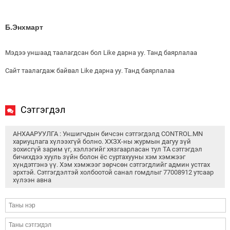
Б.Энхмарт
Мэдээ уншаад таалагдсан бол Like дарна уу. Танд баярлалаа
Сайт таалагдаж байвал Like дарна уу. Танд баярлалаа
Сэтгэгдэл
АНХААРУУЛГА : Уншигчдын бичсэн сэтгэгдэлд CONTROL.MN
хариуцлага хүлээхгүй болно. ХХЗХ-ны журмын дагуу зүй
зохисгүй зарим үг, хэллэгийг хязгаарласан тул ТА сэтгэгдэл
бичихдээ хууль зүйн болон ёс суртахууны хэм хэмжээг
хүндэтгэнэ үү. Хэм хэмжээг зөрчсөн сэтгэгдлийг админ устгах
эрхтэй. Сэтгэгдэлтэй холбоотой санал гомдлыг 77008912 утсаар
хүлээн авна