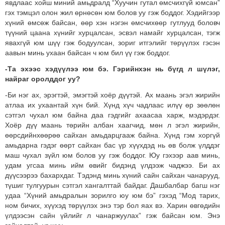
явдлаас хойш миний амьдралд “Хуучин гутал өмсчихгүй юмсан”
гэх тэмцэл олон жил өрнөсөн юм болов уу гэж боддог. Хэдийгээр
хүний өмсөж байсан, өөр хэн нэгэн өмсчихөөр гутлууд боловч
түүний цаана хүнийг хурцалсан, эсвэл намайг хурцалсан, тэгж
явахгүй юм шүү гэж бодуулсан, зориг итгэлийг төрүүлэх гэсэн
аавын минь ухаан байсан ч юм бил үү гэж боддог.
-Та эхээс хэдүүлээ юм бэ. Гэрийнхэн нь бүгд л шүлэг,
найраг оролддог уу?
-Би нэг ах, эрэгтэй, эмэгтэй хоёр дүүтэй. Ах маань эгэл жирийн
атлаа их ухаантай хүн бий. Хүнд хүч чадлаас илүү өр зөөлөн
сэтгэл чухал юм байна даа гэдгийг ахаасаа харж, мэдэрдэг.
Хоёр дүү маань төрийн албан хаагчид, мөн л эгэл жирийн,
өөрсдийнхөөрөө сайхан амьдарцгааж байна. Хүнд гэм хоргүй
амьдарна гэдэг өөрт сайхан бас үр хүүхдэд нь өв болж үлддэг
маш чухал зүйл юм болов уу гэж боддог. Юу гэхээр аав минь,
удам угсаа минь ийм өвийг бидэнд үлдээж чаджээ. Би ах
дүүсээрээ бахархдаг. Тэдэнд минь хүний сайн сайхан чанарууд,
түшиг тулгуурын сэтгэл хангалттай байдаг. Дашбалбар багш нэг
удаа “Хүний амьдралын зорилго юу юм бэ” гэхэд “Мод тарих,
ном бичих, хүүхэд төрүүлэх энэ тэр бол яах вэ. Харин өвгөдийн
үлдээсэн сайн үйлийг л чанаржуулах” гэж байсан юм. Энэ