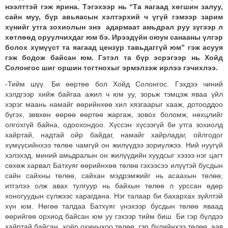
нээлттэй гэж ярина. Тэгэхээр нь “Та яагаад хөгшин залуу,
сайн муу, бүр авьяасын хэлтэрхий ч үгүй гэмээр зарим
хүнийг утга зохиолын энэ адармаат амьдрал руу зүгээр л
хөтлөөд оруулчихдаг юм бэ. Ирээдүйн оюун санааны үлгэр
болох хүмүүст та яагаад цензур тавьдаггүй юм” гэж асууя
гэж бодож байсан юм. Гэтэл та бүр эсрэгээр нь Хойд
Солонгос шиг оршин тогтнохыг эрмэлзэж ирлээ гэчихлээ.
-Тийм шүү. Би өөртөө бол Хойд Солонгос. Гэхдээ чиний
хэлдгээр хийж байгаа ажил ч юм уу, зорьж тэмцэж яваа үйл
хэрэг маань намайг өөрийнхөө хил хязгаарыг хааж, дотооддоо
бүгэх, зөвхөн өөрөө өөртөө жаргаж, зовох боломж, нөхцлийг
олгохгүй байна, одоохондоо. Хүссэн хүсээгүй би утга зохиолд
хайртай, надтай ойр байдаг, намайг хайрладаг, ойлгодог
хүмүүсийнхээ төлөө чамгүй он жилүүдээ зориулжээ. Ний нуугүй
хэлэхэд, миний амьдралын он жилүүдийн хуудсыг хэзээ нэг цагт
сөхөж харвал Батхуяг өөрийнхөө төлөө гэхээсээ илүүтэй бусдын
сайн сайхны төлөө, сайхан мэдрэмжийг нь асаахын төлөө,
итгэлээ олж авах тулгуур нь байхын төлөө л урссан өдөр
хоногуудын сүлжээс харагдана. Нэг талаар би бахархах зүйлтэй
хүн юм. Нөгөө талдаа Батхуяг үнэхээр бусдын төлөө яваад
өөрийгөө орхиод байсан юм уу гэхээр тийм биш. Би гэр бүлдээ
хайртай байсан, хоёр охиныхоо төлөө, гэр бүлийнхээ төлөө, аав