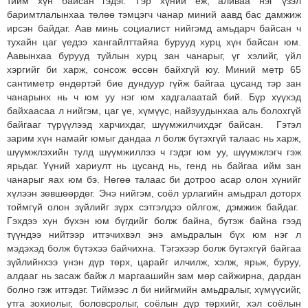
тийм хүн байсан гэдэг. Тэр хүний ёж, аливаа нэг үзэл
баримтлалынхаа төлөө тэмцэгч чанар миний аавд бас дамжиж
ирсэн байдаг. Аав минь социалист нийгэмд амьдарч байсан ч
тухайн цаг үедээ хангайлттайяа бурууд хурц хүн байсан юм.
Аавынхаа бурууд туйлын хурц зан чанарыг, үг хэлийг, үйл
хэргийг би харж, сонсож өссөн байхгүй юу. Миний метр 65
сантиметр өндөртэй бие дундуур гүйж байгаа цусанд тэр зан
чанарынх нь ч юм уу нэг юм хадгалаатай бий. Бүр хүүхэд
байхаасаа л нийгэм, цаг үе, хүмүүс, найзуудынхаа аль болохгүй
байгааг түрүүлээд харчихдаг, шүүмжилчихдэг байсан. Гэтэл
зарим хүн намайг юмыг дандаа л болж бүтэхгүй талаас нь харж,
шүүмжлэхийн тулд шүүмжиллээ ч гэдэг юм уу, шүүмжлэгч гэж
ярьдаг. Үүний хариулт нь цусанд нь, генд нь байгаа ийм зан
чанарыг яах юм бэ. Нөгөө талаас би дотроо асар олон хүнийг
хүлээн зөвшөөрдөг. Энэ нийгэм, соёл урлагийн амьдрал доторх
тоймгүй олон зүйлийг зүрх сэтгэлдээ ойлгож, дэмжиж байдаг.
Гэхдээ хүн бүхэн юм бүгдийг болж байна, бүтэж байна гээд
түүндээ нийтээр итгэчихвэл энэ амьдралын бүх юм нэг л
мэдэхэд болж бүтэхээ байчихна. Тэгэхээр болж бүтэхгүй байгаа
зүйлийнхээ үнэн дүр төрх, царайг илчилж, хэлж, ярьж, буруу,
алдааг нь засаж байж л маргаашийн зам мөр сайжирна, дардан
болно гэж итгэдэг. Тиймээс л би нийгмийн амьдралыг, хүмүүсийг,
утга зохиолыг, боловсролыг, соёлын дүр төрхийг, хэл соёлын