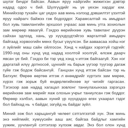
шүлэг бичдэг байсан. Аавын яруу найргийн жижигхэн дэвтэр
надад одоо ч бий. Шүлгүүдийг нь үе үехэн хардаг юм.
Минийхээр тухайн цаг үедээ аав минь нэлээд дэвшилтэт үзэлтэй
яруу найрагч байжээ гэж бодогддог. Харамсалтай нь амьдрал
бол хувь тавилангийн эрхшээл учраас аав минь утга зохиолын
зам мөрөөр яваагүй. Гэхдээ өөрийнхөө хувь тавиланг дүүрэн
сайхан эдлээд, хань, үр хүүхдүүдтэйгээ жаргалтай амьдарч
байгаад хорвоогийн мөнх бусыг үзүүлсэн. Би ааваасаа хойш нэг
л зүйлийг маш сайн ойлгосон. Хэнд ч найдах хэрэггүй гэдгийг.
1990-ээд оны хүнд үед надад хоолтой хоолгүй, өлсөж даарч
явсан үе бий. Гэхдээ би тэр үед хэнд ч итгэж байгаагүй. Хэн нэг
даргатай илүү дотносоё, цүнхийг нь барьж үүгээр түүгээр дагаж
гүйе гэж бодож байсангүй. Ганцхан хүнд итгэж байсан тэр нь
Батхуяг. Өөрөө өөртөө итгэж л өнөөдрийг хүртэлх зам мөрөө,
хүрэх гэж зорьж буй өндөрлөгийнхөө зүг чигийг гаргасан.
Тэгэхээр аав надад хагацал зовлонг таниулахынхаа зэрэгцээ
өөрийнхөө зам мөрийг яаж олохын учрыг таниулсан гэж боддог.
Өөрөөр хэлбэл, аавын хүний үр хүүхдэдээ өгөх ухаарал гэдэг
бол байхад нь ч байдаг, эзгүйд нь байдаг зүйл.
Миний ээж бол харьцангуй чөлөөт сэтгэлгээтэй хүн. Ээж минь
энэ нийгмийг, хүмүүсийн ааш аяг, байгаа байдлыг хамгийн
уужим, уучлангуй сэтгэлээр хүлээж авдаг. Энэ бол олон хүнд