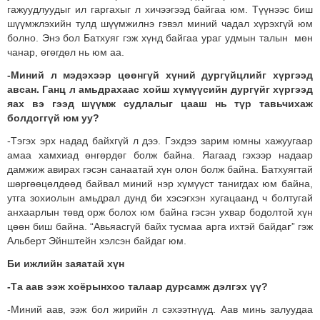
гажуудлуудыг ил гаргахыг л хичээгээд байгаа юм. Түүнээс биш
шүүмжлэхийн тулд шүүмжилнэ гэвэл миний чадал хүрэхгүй юм
болно. Энэ бол Батхуяг гэж хүнд байгаа ураг удмын талын мөн
чанар, өгөгдөл нь юм аа.
-Миний л мэдэхээр цөөнгүй хүний дургүйцлийг хүргээд
авсан. Ганц л амьдрахаас хойш хүмүүсийн дургүйг хүргээд
яах вэ гээд шүүмж судлалыг цааш нь түр тавьчихаж
болдоггүй юм уу?
-Тэгэх эрх надад байхгүй л дээ. Гэхдээ зарим юмны хажуугаар
амаа хамхиад өнгөрдөг болж байна. Яагаад гэхээр надаар
дамжиж авирах гэсэн санаатай хүн олон болж байна. Батхуягтай
шөргөөцөлдөөд байвал миний нэр хүмүүст танигдах юм байна,
утга зохиолын амьдрал дунд би хэсэгхэн хугацаанд ч болтугай
анхаарлын төвд орж болох юм байна гэсэн ухвар бодолтой хүн
цөөн биш байна. “Авьяасгүй байх тусмаа арга ихтэй байда
г
” гэж
Альберт Эйнштейн хэлсэн байдаг юм.
Би ижлийн заяатай хүн
-Та аав ээж хоёрынхоо талаар дурсамж дэлгэх үү?
-Миний аав, ээж бол жирийн л сэхээтнүүд. Аав минь залуудаа