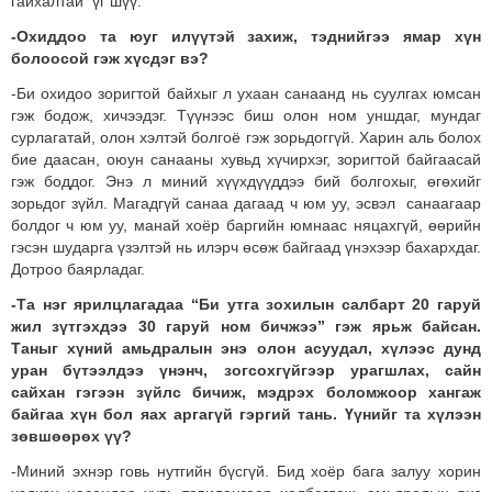
гайхалтай үг шүү.
-Охиддоо та юуг илүүтэй захиж, тэднийгээ ямар хүн
болоосой гэж хүсдэг вэ?
-Би охидоо зоригтой байхыг л ухаан санаанд нь суулгах юмсан
гэж бодож, хичээдэг. Түүнээс биш олон ном уншдаг, мундаг
сурлагатай, олон хэлтэй болгоё гэж зорьдоггүй. Харин аль болох
бие даасан, оюун санааны хувьд хүчирхэг, зоригтой байгаасай
гэж боддог. Энэ л миний хүүхдүүддээ бий болгохыг, өгөхийг
зорьдог зүйл. Магадгүй санаа дагаад ч юм уу, эсвэл санаагаар
болдог ч юм уу, манай хоёр баргийн юмнаас няцахгүй, өөрийн
гэсэн шударга үзэлтэй нь илэрч өсөж байгаад үнэхээр бахархдаг.
Дотроо баярладаг.
-Та нэг ярилцлагадаа “Би утга зохилын салбарт 20 гаруй
жил зүтгэхдээ 30 гаруй ном бичжээ” гэж ярьж байсан.
Таныг хүний амьдралын энэ олон асуудал, хүлээс дунд
уран бүтээлдээ үнэнч, зогсохгүйгээр урагшлах, сайн
сайхан гэгээн зүйлс бичиж, мэдрэх боломжоор хангаж
байгаа хүн бол яах аргагүй гэргий тань. Үүнийг та хүлээн
зөвшөөрөх үү?
-Миний эхнэр говь нутгийн бүсгүй. Бид хоёр бага залуу хорин