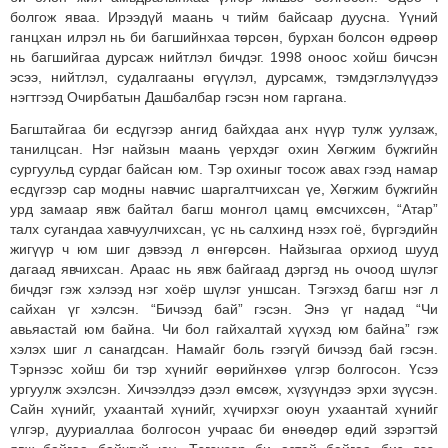
болгож яваа. Ирээдүй маань ч тийм байсаар дуусна. Үүний
ганцхан илрэл нь би багшийнхаа төрсөн, бурхан болсон өдрөөр
нь багшийгаа дурсаж нийтлэл бичдэг. 1998 оноос хойш бичсэн
эсээ, нийтлэл, судалгааны өгүүлэл, дурсамж, тэмдэглэлүүдээ
нэгтгээд Очирбатын Дашбалбар гэсэн ном гаргана.
Багштайгаа би есдүгээр ангид байхдаа анх нүүр тулж уулзаж,
танилцсан. Нэг найзын маань үерхдэг охин Хөгжим бүжгийн
сургуульд сурдаг байсан юм. Тэр охиныг тосож авах гээд намар
есдүгээр сар модны навчис шаргалтчихсан үе, Хөгжим бүжгийн
урд замаар явж байтал багш монгол цамц өмсчихсөн, “Атар”
талх сугандаа хавчуулчихсан, үс нь салхинд нээх гоё, бүргэдийн
жигүүр ч юм шиг дэвээд л өнгөрсөн. Найзыгаа орхиод шууд
дагаад явчихсан. Араас нь явж байгаад дэргэд нь очоод шүлэг
бичдэг гэж хэлээд нэг хоёр шүлэг уншсан. Тэгэхэд багш нэг л
сайхан үг хэлсэн. “Бичээд бай” гэсэн. Энэ үг надад “Чи
авьяастай юм байна. Чи бол гайхалтай хүүхэд юм байна” гэж
хэлэх шиг л санагдсан. Намайг боль гээгүй бичээд бай гэсэн.
Тэрнээс хойш би тэр хүнийг өөрийнхөө үлгэр болгосон. Үсээ
ургуулж эхэлсэн. Хичээлдээ дээл өмсөж, хүзүүндээ эрхи зүүсэн.
Сайн хүнийг, ухаантай хүнийг, хүчирхэг оюун ухаантай хүнийг
үлгэр, дууриаллаа болгосон учраас би өнөөдөр өдий зэрэгтэй