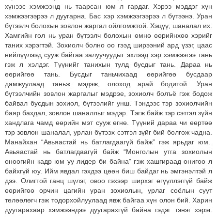
хүнээс хэмжээнд нь таарсан юм л гардаг. Хэрээ мэддэг хүн
хэмжээгээрээ л дуугарна. Бас хэр хэмжээгээрээ л бүтээнэ. Уран
бүтээлч болохын зовлон жаргал ойлгомжтой. Хэцүү, шаналал их.
Хамгийн гол нь уран бүтээлч болохын өмнө өөрийнхөө хэрийг
таних хэрэгтэй. Зохиолч болно оо гээд ширээний ард үзэг, цаас
нийлүүлээд сууж байгаа залуучуудыг эхлээд хэр хэмжээгээ тань
гэж л хэлдэг. Түүнийг танихын тулд бусдыг тань. Дараа нь
өөрийгөө тань. Бусдыг таньчихаад өөрийгөө бусдаар
дамжуулаад таньж мэдэж, олоход арай бодитой. Уран
бүтээлчийн зовлон жаргалыг мэдрэе, зохиолч болъё гэж бодож
байвал бусдын зохиол, бүтээлийг унш. Тэндээс тэр зохиолчийн
баяр бахдал, зовлон шаналлыг мэдэр. Тэгж байж тэр сэтгэл зүйн
хандлага чамд өөрийн мэт сууж өгнө. Түүний дараа чи өөртөө
тэр зовлон шаналал, урлан бүтээх сэтгэл зүйг бий болгож чадна.
Манайхан “Авьяастай нь батлагдаагүй байж” гэж ярьдаг юм.
Авьяастай нь батлагдаагүй байж “Монголын утга зохиолын
өнөөгийн кадр юм уу лидер би байна” гэж хашгираад онигоо л
байхгүй юу. Ийм явдал гэхдээ цөөн биш байдаг нь эмгэнэлтэй л
дээ. Олигтой ганц шүлэг, овоо гэхээр ширхэг өгүүллэггүй байж
өөрийгөө орчин цагийн уран зохиолын, урлаг соёлын суут
төлөөлөгч гэж тодорхойлуулаад явж байгаа хүн олон бий. Харин
дуугарахаар хэмжээндээ дуугарахгүй байна гэдэг тэнэг хэрэг.