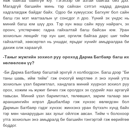
явж байгаа байхгүй юу. Тэгэхээр би азтай байгаа биз дээ.
Магадгүй багшийн минь тэр сайхан сэтгэл надад дандаа
хадгалагдаж байдаг байх. Одоо би хүмүүсээс Батхуяг бол сайн
багш гэх мэт магтаалын үг сонсдог л доо. Үүний эх үндэс нь
миний багш юм шүү дээ. Тэр хүн маш сайн яруу найрагч, эх
оронч, улстөрчөөс гадна гайхалтай багш байсан юм. Уран
зохиолын лекцийг тэр хүн шиг, оргилж байгаа дарс шиг тийм
гайхалтай, хөөсөртөл нь уншдаг, ярьдаг хүнийг амьдралдаа би
дахиж олж хараагүй.
-Таныг жүжгийн зохиол руу ороход Дарма Батбаяр багш их
нөлөөлсөн үү?
-Би Дарма Батбаяр багштай эрхгүй л холбогдсон. Багш дээр “Би
таны шавь, ийм тийм” гэж очоогүй мөртлөө л энэ хүний утга
зохиолын үзэл баримтлал, хандлага миний хүүрнэл зохиол руу
орох, хожим нь жүжиг бичих гэж оролдох эх суурийг яах аргагүй
тавьсан. Миний үзэл баримтлал, төлөвшил, зарим талаар зан
араншингийн илрэл Дашбалбар гэж хүнээс өвлөгдсөн бол
Дармын Батбаяр гэдэг хүнээс жинхэнэ уран бүтээлч хүнд байх
тэр мөн чанаруудын зах зухыг ойлгож авсан. Тийм ч болохоор
утга зохиолын энэ амьдралд би багшийн тэнгэртэй гэж өөрийгөө
боддог.