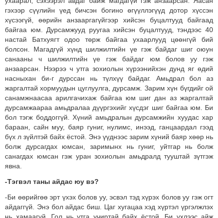
ухаарал, сэхээрэл авдаг байж магдагүй гэж анзаарсан. Яасан
гэхээр сүүлийн үед бичсэн богино өгүүллэгүүд дотор хүссэн
хүсээгүй, өөрийн анзааргагүйгээр хийсэн буцалтууд байгаад
байгаа юм. Дурсамжууд руугаа хийсэн буцалтууд, тэндээс 40
настай Батхуягт одоо төрж байгаа ухаарлууд цөөнгүй бий
болсон. Магадгүй хүнд шилжилтийн үе гэж байдаг шиг оюун
санааны ч шилжилтийн үе гэж байдаг юм болов уу гэж
анзаарсан. Нээрээ ч утга зохиолын хүрээнийхэн дунд яг өдий
насныхан би-г дурссан нь түлхүү байдаг. Амьдрал бол аз
жаргалтай хормуудын цуглуулга, дурсамж. Зарим хүн бүгдийг ой
санамжнаасаа арилгачихаж байгаа юм шиг дан аз жаргалтай
дурсамжаараа амьдралаа дүүргэхийг хүсдэг шиг байгаа юм. Би
бол тэгж боддоггүй. Хүний амьдралын дурсамжийн хуудас хар
бараан, сайн муу, баяр гуниг, нулимс, инээд, ганцаардал гээд
бүх л зүйлтэй байх ёстой. Энэ үүднээс зарим хүний баяр хөөр нь
болж дурсагдах юмсан, заримынх нь гуниг, уйтгар нь болж
санагдах юмсан гэж уран зохиолын амьдралд тууштай зүтгэж
явна.
-Тэгвэл таны айдас юу вэ?
-Би өөрийгөө эрт үхэх болов уу, эсвэл тэд хүрэх болов уу гэж огт
айдаггүй. Энэ бол айдас биш. Цаг хугацаа хэд хүртэл үргэлжлэх
нь хамаагүй. Гол нь утга учиртай байх ёстой. Би үхлээс айж