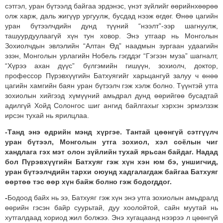
сэтгэл, уран бүтээлд байгаа эрдэнэс, үнэт зүйлийг өөрийнхөөрөө
олж харж, даль жигүүр ургуулж, бусдад нээж өгдөг. Өнөө цагийн
уран бүтээлчдийн дунд түүний “нээлт”-ээр шагнуулж,
ташуурдуулаагүй хүн тун ховор. Энэ утгаар нь Монголын
Зохиолчдын эвлэлийн “Алтан Өд” наадмын зургаан удаагийн
эзэн, Монголын урлагийн Нобель гэгддэг “Гэгээн муза” шагналт,
“Хүрээ ахан дүүс” бүлгэмийн гишүүн, зохиолч, доктор,
профессор Пүрэвхүүгийн Батхуягийг харьцангуй залуу ч өнөө
цагийн хамгийн баян уран бүтээлч гэж хэлж болно. Түүнтэй утга
зохиолын хийгээд хүмүүний амьдрал дунд өөрийгөө бусадтай
адилгүй Хойд Солонгос шиг ангид байлгахыг хэрхэн эрмэлзэж
ирсэн тухай нь ярилцлаа.
-Танд энэ өдрийн мэнд хүргэе. Тантай цөөнгүй сэтгүүлч
уран бүтээл, Монголын утга зохиол, хэл соёлын чиг
хандлага гэх мэт олон зүйлийн тухай ярьсан байдаг. Надад
бол Пүрэвхүүгийн Батхуяг гэж хүн хэн юм бэ, уншигчид,
уран бүтээлчдийн тархи оюунд хадгалагдаж байгаа Батхуяг
өөртөө тэс өөр хүн байж болно гэж бодогддог.
-
Бодоод байх нь ээ, Батхуяг гэж хүн энэ утга зохиолын амьдралд
өөрийн гэсэн байр суурьтай, дуу хоолойтой, сайн муутай нь
хутгалдаад хориод жил болжээ. Энэ хугацаанд нээрээ л цөөнгүй