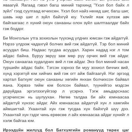
яваагүй. Яагаад гэвэл багш миний тархинд “Үхэл бол байх л
зүйл” гээд суулгаад өгчихсөн. Үхэл бол найз нөхөд шиг, багш шиг,
шавь нар шиг л зүйл байхгүй юу. Үхлийг яаж хүлээж авч
байгаагаас л хүний оюун санааны олон зүйл шалтгаалдаг байх
гэж боддог.
Би Монголын утга зохиолын түүхэнд үлдчих юмсан гэж айдаггүй.
Нэрээ үлдээж чадахгүй болчих вий гэж айдаггүй. Тэр бол миний
асуудал биш. Надаас тусдаа асуудал. Харин надад нэг л том
айдас байна. Буруу зөрүү зам мөр рүү орчих вий гэж айдаг.
Оюун санаагаа худалдчих вий л гэж айдаг. Энэ бол миний насан
туршийн айдас байх. Тэгсэн хэрнээ би муу зохиол биччих вий,
хүнд хэрэггүй юм хийчих вий гэж огт айж байгаагүй. Нэг эргээд
хартал Батхуяг оюун санааны хөгийн янхан болчихсон байвал
яана. Хэрвээ тийм юм болсон байвал, түүнийгээ мэдсэн
даруйдаа эргэлзээгүйгээр л үсэрнэ. Тэгж амьдарснаас
үсэрчихсэн нь шулуухан. Нөгөө талдаа би айх юмнаасаа
айдаггүй хүнээс айдаг. Айх юмнаасаа айдаггүй хүн л хамгийн
аймшигтай. Ухаантай хүн гэж тусдаа хүн байхгүй шүү дээ.
Ухаантай хүн гэдэг чинь ерөөсөө л айх юмнаасаа айдаг хүнийг л
хэлж байгаа юм.
Ирээдүйн жилүүд бол Батхуягийн романууд төрөх цаг