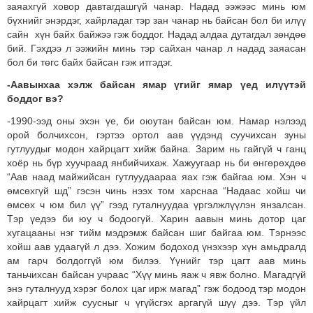
заяахгүй ховор давтагдашгүй чанар. Надад ээжээс минь юм
бүхнийг энэрдэг, хайрладаг тэр зан чанар нь байсан бол би илүү
сайн хүн байх байжээ гэж боддог. Надад алдаа дутагдал зөндөө
бий. Гэхдээ л ээжийн минь тэр сайхан чанар л надад заяасан
бол би төгс байх байсан гэж итгэдэг.
-Аавынхаа хэлж байсан ямар үгийг ямар үед илүүтэй
боддог вэ?
-1990-ээд оны эхэн үе, би оюутан байсан юм. Намар нэлээд
орой болчихсон, гэртээ ортол аав үүдэнд суучихсан зуны
гутлуудыг модон хайрцагт хийж байна. Зарим нь гайгүй ч ганц
хоёр нь бүр хуучраад янбийчихаж. Хажуугаар нь би өнгөрөхдөө
“Аав наад майжийсан гутлуудаараа яах гэж байгаа юм. Хэн ч
өмсөхгүй шд” гэсэн чинь нээх том харснаа “Надаас хойш чи
өмсөх ч юм бил үү” гээд гуталнуудаа үргэлжлүүлэн янзалсан.
Тэр үедээ би юу ч бодоогүй. Харин аавын минь дотор цаг
хугацааны нэг тийм мэдрэмж байсан шиг байгаа юм. Тэрнээс
хойш аав удаагүй л дээ. Хожим бодоход үнэхээр хүн амьдралд
ам гарч болдоггүй юм билээ. Үүнийг тэр цагт аав минь
таньчихсан байсан учраас “Хүү минь яаж ч явж болно. Магадгүй
энэ гуталнууд хэрэг болох цаг ирж магад” гэж бодоод тэр модон
хайрцагт хийж суусныг ч үгүйсгэх аргагүй шүү дээ. Тэр үйл