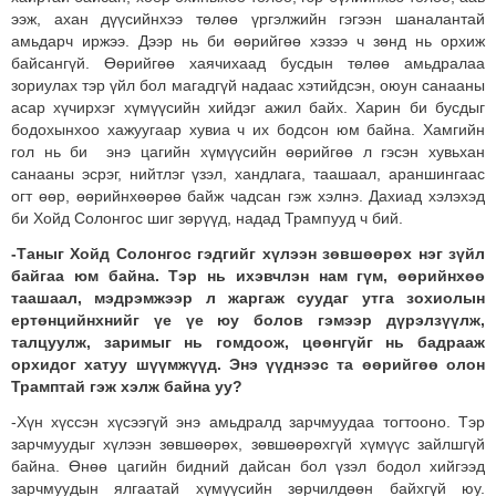
ээж, ахан дүүсийнхээ төлөө үргэлжийн гэгээн шаналантай
амьдарч иржээ. Дээр нь би өөрийгөө хэзээ ч зөнд нь орхиж
байсангүй. Өөрийгөө хаячихаад бусдын төлөө амьдралаа
зориулах тэр үйл бол магадгүй надаас хэтийдсэн, оюун санааны
асар хүчирхэг хүмүүсийн хийдэг ажил байх. Харин би бусдыг
бодохынхоо хажуугаар хувиа ч их бодсон юм байна. Хамгийн
гол нь би энэ цагийн хүмүүсийн өөрийгөө л гэсэн хувьхан
санааны эсрэг, нийтлэг үзэл, хандлага, таашаал, араншингаас
огт өөр, өөрийнхөөрөө байж чадсан гэж хэлнэ. Дахиад хэлэхэд
би Хойд Солонгос шиг зөрүүд, надад Трампууд ч бий.
-Таныг Хойд Солонгос гэдгийг хүлээн зөвшөөрөх нэг зүйл
байгаа юм байна. Тэр нь ихэвчлэн нам гүм, өөрийнхөө
таашаал, мэдрэмжээр л жаргаж суудаг утга зохиолын
ертөнцийнхнийг үе үе юу болов гэмээр дүрэлзүүлж,
талцуулж, заримыг нь гомдоож, цөөнгүйг нь бадрааж
орхидог хатуу шүүмжүүд. Энэ үүднээс та өөрийгөө олон
Трамптай гэж хэлж байна уу?
-Хүн хүссэн хүсээгүй энэ амьдралд зарчмуудаа тогтооно. Тэр
зарчмуудыг хүлээн зөвшөөрөх, зөвшөөрөхгүй хүмүүс зайлшгүй
байна. Өнөө цагийн бидний дайсан бол үзэл бодол хийгээд
зарчмуудын ялгаатай хүмүүсийн зөрчилдөөн байхгүй юу.