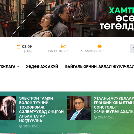
08.09
USA ДОЛЛАР
УЛААНБААТАР
НЯМ
АЛЖЛАГА
ХӨДӨӨ АЖ АХУЙ
БАЙГАЛЬ ОРЧИН, АЯЛАЛ ЖУУЛЧЛА
ЭЛЕКТРОН ТАМХИ
УТААНЫ АСУУДЛААР
БОЛОН ТҮҮНИЙ
ЕРӨНХИЙ ХЯНАЛТЫН
ТӨХӨӨРӨМЖ,
СОНСГОЛЫГ
СЭЛБЭГҮҮДЭД ОНЦГОЙ
Ж.ЧИНБҮРЭН АХАЛН
АЛБАН ТАТАР
2024-12-20
НОГДУУЛНА
2024-12-20