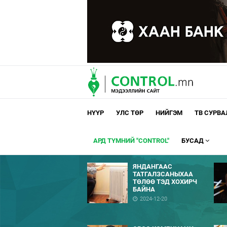
НҮҮР
УЛС ТӨР
НИЙГЭМ
ТВ СУРВ
АРД ТҮМНИЙ "CONTROL"
БУСАД
ЯНДАНГААС
ТАТГАЛЗСАНЫХАА
ТӨЛӨӨ ТЭД ХОХИРЧ
БАЙНА
2024-12-20