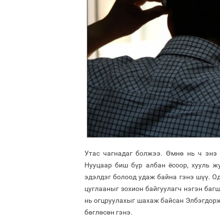
Утас чагнадаг болжээ. Өмнө нь ч энэ 
Нууцаар биш бүр албан ёсоор, хууль ж
эдэлдэг болоод удаж байна гэнэ шүү. Од
цуглааныг зохион байгуулагч нэгэн баг
нь огцруулахыг шахаж байсан Элбэгдорж 
бөглөсөн гэнэ.