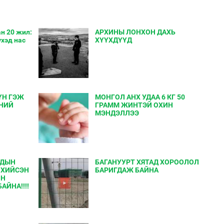
н 20 жил:
АРХИНЫ ЛОНХОН ДАХЬ
үхэд нас
ХҮҮХДҮҮД
ҮН ГЭЖ
МОНГОЛ АНХ УДАА 6 КГ 50
НИЙ
ГРАММ ЖИНТЭЙ ОХИН
МЭНДЭЛЛЭЭ
ЛДЫН
БАГАНУУРТ ХЯТАД ХОРООЛОЛ
 ХИЙСЭН
БАРИГДАЖ БАЙНА
ЙН
ЙНА!!!!