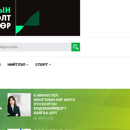
Л
НИЙТЛЭЛ
СПОРТ
Б.МӨНХСОЁЛ:
МОНГОЛЫН НЭГ АЮУЛ
ХҮН БОЛГОН
А
МЭДЭМХИЙРДЭГТ
БАЙГАА ШҮҮ
2024-12-20