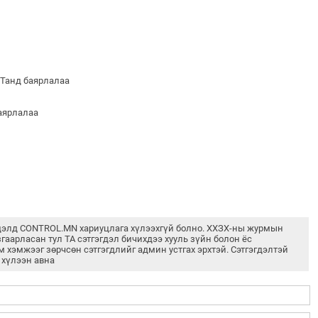
 Танд баярлалаа
баярлалаа
дэлд CONTROL.MN хариуцлага хүлээхгүй болно. ХХЗХ-ны журмын
згаарласан тул ТА сэтгэгдэл бичихдээ хууль зүйн болон ёс
м хэмжээг зөрчсөн сэтгэгдлийг админ устгах эрхтэй. Сэтгэгдэлтэй
 хүлээн авна