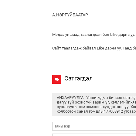
А.НЭРГҮЙБААТАР
Мэдээ уншаад таалагдсан бол Like дарна уу.
Сайт таалагдаж байвал Like дарна уу. Танд 
Сэтгэгдэл
АНХААРУУЛГА : Уншигчдын бичсэн сэтгэг
дагуу зүй зохисгүй зарим үг, хэллэгийг хя
суртахууны хэм хэмжээг хүндэтгэнэ үү. Хэ
холбоотой санал гомдлыг 77008912 утсаар