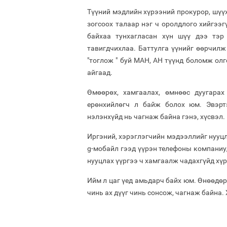
Түүний мэдлийн хүрээний прокурор, шүүх
зогсоох талаар нэг ч оролдлого хийгээг
байхаа тунхагласан хүн шүү дээ тэр
тавигдчихлаа. Баттулга үүнийг өөрчил
"тоглож " буй МАН, АН түүнд боломж олг
айгаад.
Өмөөрөх, хамгаалах, өмнөөс дуугара
ерөнхийлөгч л байж болох юм. Эвэрт
нэлэнхүйд нь чагнаж байна гэнэ, хүсвэл.
Иргэний, хэрэглэгчийн мэдээллийг нууцл
g-мобайл гээд үүрэн телефоны компаниу
нууцлах үүргээ ч хамгаалж чадахгүйд хүр
Ийм л цаг үед амьдарч байх юм. Өнөөдөр
чинь ах дүүг чинь сонсож, чагнаж байна. 