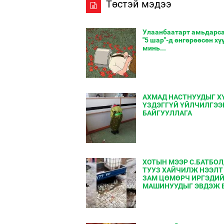
Төстэй мэдээ
Улаанбаатарт амьдарса
"5 шар"-д өнгөрөөсөн хү
минь...
АХМАД НАСТНУУДЫГ Х
ҮЗДЭГГҮЙ ҮЙЛЧИЛГЭЭ
БАЙГУУЛЛАГА
ХОТЫН МЭЭР С.БАТБО
ТУУЗ ХАЙЧИЛЖ НЭЭЛТ
ЗАМ ЦӨМӨРЧ ИРГЭДИ
МАШИНУУДЫГ ЭВДЭЖ БА