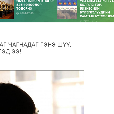
2024 ОНЫ БӨРТЭ ЧОНО"
УЛААНБААТАРЫН УТ
ЭЗЭН ӨНӨӨДӨР
БОЛ УЛС ТӨР,
ТОДОРНО
БИЗНЕСИЙН
БҮЛЭГЛЭЛҮҮДИЙН
2024-12-19
ХАМТЫН БҮТЭЭЛ ЮМ
2024-12-19
АГ ЧАГНАДАГ ГЭНЭ ШҮҮ,
ЭД ЭЭ!