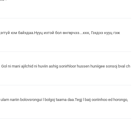
эггүй юм байхдаа.Нууц ихтэй бол өнгөрчээ....ккк, Гэхдээ нууц гэж
 Gol ni mani ajilchid ni huviin ashig sonirhloor hussen huniigee sonsoj bval ch
ulam nariin bolovsrongui l bolgoj taarna daa.Tegj l baij ooriinhoo ed horongo,