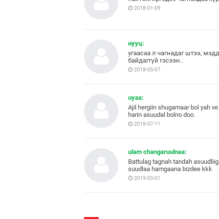
2018-01-09
нууц:
угаасаа л чагнадаг штээ, мэдд
байдаггүй гэсээн..
2018-05-07
uyaa:
Ajil hergiin shugamaar bol yah ve.
harin asuudal bolno doo.
2018-07-11
ulam changaruulnaa:
Battulag tagnah tandah asuudliig 
suudlaa hamgaana bizdee kkk
2019-03-01