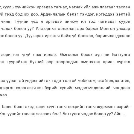
, хууль хүчнийхэн иргэдээ тагнах, чагнах үйл ажиллагааг таслан
үй гээд бодчих доо. Ардчилалын бэлэг тэмдэг, иргэддээ ээлтэй
 чинь. Түүний үед л иргэдээ ийнхүү ил тод чагнадаг суурь
ж чадах болов уу? Улс орныг ээлжлэн эрх барьж Монгол улсаар
ох болов уу. Дуугарах иргэн ч байхгүй болжээ, баривчлагдахаас
х зоригтон үгүй явж ирлээ. Өмгөөлж босох хүн нь Баттулга
эн туурайтан бүхний өөр хоорондын аминчхан яриаг хүртэл
ах үүрэгтэй үндэсний гэх тодотголтой мобиком, скайтел, юнител,
д иргэн хэрэглэгч нэг бүрийн хувийн мэдээ мэдээллийг чандлан
чээ.
 Таныг биш гэхэд таны хүүг, таны нөхрийг, таны журмын нөхрийг
Хэн үүнийг таслан зогсоох бол? Баттулга чадах болов уу? Айн...