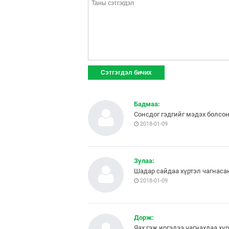
Бадмаа:
Сонсдог гэдгийг мэдэх болсон
2018-01-09
Зулаа:
Шадар сайдаа хүртэл чагнаса
2018-01-09
Дорж:
Яах гэж иргэдээ чагнахдаа хүр