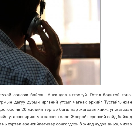
тухай сонсож байсан. Анхандаа итгээгүй. Гэтэл бодитой гэнэ.
урмын дагуу дурын иргэний утсыг чагнах эрхийг Тусгайгынхан
оогоос нь 20 жилийн тэртээ багш нар жагсаал хийж, уг жагсаал
шийн утасны яриаг чагнасны төлөө Жасрайг ерөнхий сайд байхад
нь хүртэл ерөнхийлөгчээр сонгогдсон 8 жилд нүдээ аньж, чихээ