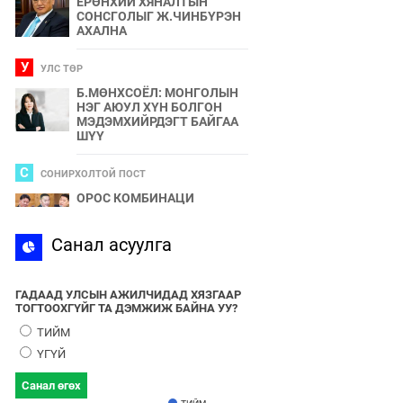
ЕРӨНХИЙ ХЯНАЛТЫН
СОНСГОЛЫГ Ж.ЧИНБҮРЭН
АХАЛНА
У
УЛС ТӨР
Б.МӨНХСОЁЛ: МОНГОЛЫН
НЭГ АЮУЛ ХҮН БОЛГОН
МЭДЭМХИЙРДЭГТ БАЙГАА
ШҮҮ
С
СОНИРХОЛТОЙ ПОСТ
ОРОС КОМБИНАЦИ
С
Санал асуулга
СПОРТ
2024 ОНЫ БӨРТЭ ЧОНО"
ЭЗЭН ӨНӨӨДӨР ТОДОРНО
ГАДААД УЛСЫН АЖИЛЧИДАД ХЯЗГААР
ТОГТООХГҮЙГ ТА ДЭМЖИЖ БАЙНА УУ?
У
УЛС ТӨР
ТИЙМ
УЛААНБААТАРЫН УТАА БОЛ
ҮГҮЙ
УЛС ТӨР, БИЗНЕСИЙН
БҮЛЭГЛЭЛҮҮДИЙН
Санал өгөх
ХАМТЫН БҮТЭЭЛ ЮМ
ТИЙМ