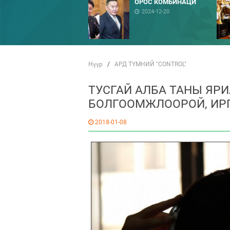
ОРОС КОМБИНАЦИ
2024-12-20
Нүүр
/
АРД ТҮМНИЙ "CONTROL"
ТУСГАЙ АЛБА ТАНЫ ЯРИ
БОЛГООМЖЛООРОЙ, ИРГ
2018-01-08