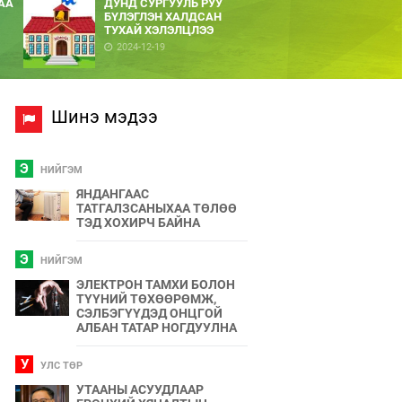
АА
ДУНД СУРГУУЛЬ РУУ
БҮЛЭГЛЭН ХАЛДСАН
ТУХАЙ ХЭЛЭЛЦЛЭЭ
2024-12-19
Шинэ мэдээ
Э
НИЙГЭМ
ЯНДАНГААС
ТАТГАЛЗСАНЫХАА ТӨЛӨӨ
ТЭД ХОХИРЧ БАЙНА
Э
НИЙГЭМ
ЭЛЕКТРОН ТАМХИ БОЛОН
ТҮҮНИЙ ТӨХӨӨРӨМЖ,
СЭЛБЭГҮҮДЭД ОНЦГОЙ
АЛБАН ТАТАР НОГДУУЛНА
У
УЛС ТӨР
УТААНЫ АСУУДЛААР