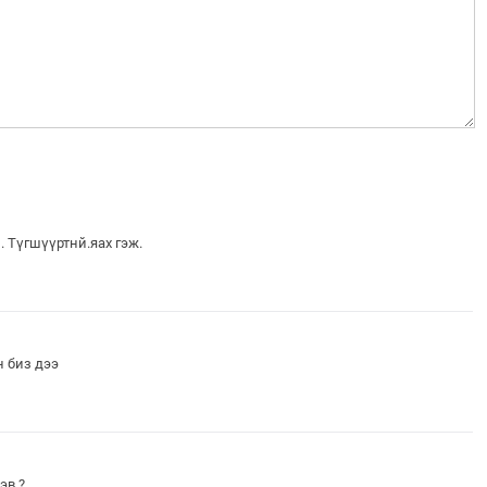
. Түгшүүртнй.яах гэж.
н биз дээ
эв ?