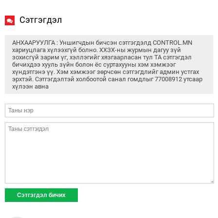
Сэтгэгдэл
АНХААРУУЛГА : Уншигчдын бичсэн сэтгэгдэлд CONTROL.MN
хариуцлага хүлээхгүй болно. ХХЗХ-ны журмын дагуу зүй
зохисгүй зарим үг, хэллэгийг хязгаарласан тул ТА сэтгэгдэл
бичихдээ хууль зүйн болон ёс суртахууны хэм хэмжээг
хүндэтгэнэ үү. Хэм хэмжээг зөрчсөн сэтгэгдлийг админ устгах
эрхтэй. Сэтгэгдэлтэй холбоотой санал гомдлыг 77008912 утсаар
хүлээн авна