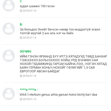
г:
худал шаажэ 150 гэсэн
2018-01-14
Б:
За больдоо Энийг бичсэн нөхөр тоо мэддэггүй эсвэл
толгой муутай 2-ын аль нэг нь байх
2018-01-14
ЗОЧИН:
ИЙМ ГЭНЭН ЯРИАНД БҮҮ ИТГЭ.ХЯТАДУУД ТӨВД БАНХАР
ТЭЖЭЭХЭЭ БОЛЬСОНООС ХОЙШ УРД ӨЧНӨӨН САЯ
НОХОЙ ГУДАМЖИНД ГАРСАН БАЙНА ЛЭЭ_ НЭГЭН ХЯТАД
БАЯН ГЕРМАН ХОНЬЧ НОХОЙГ ГӨЛӨГИЙГ 1,5 САЯ
ЕВРОГООР АВСАН БАЙДАГ
2018-01-14
****a ****a :
kkkk t vterbum genuu arhia garsan hoino bichij bai l daa
2018-01-14