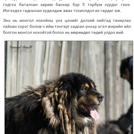
гэдгээ баталсан зарим банхар бүр 5 тэрбум хүрдэг гэнэ.
Ингэхдээ гадныхан худалдаж авах тохиолдол их гардаг аж.
Энэ нь монгол нохойны үнэ цэнийг дэлхий нийтэд таниулах
сайхан хэрэг болов ч ийм тэнгэрт хадсан үнээр эгэл жирийн айл
болгон монгол нохойтой болох нь мөрөөдөл төдий үлдэх вий.