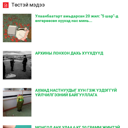
Төстэй мэдээ
Улаанбаатарт амьдарсан 20 жил: "5 шар"-д
өнгөрөөсөн хүүхэд нас минь...
АРХИНЫ ЛОНХОН ДАХЬ ХҮҮХДҮҮД
АХМАД НАСТНУУДЫГ ХҮН ГЭЖ ҮЗДЭГГҮЙ
ҮЙЛЧИЛГЭЭНИЙ БАЙГУУЛЛАГА
МОНГОЛ АНХ УДАА 6 КГ 50 ГРАММ ЖИНТЭЙ