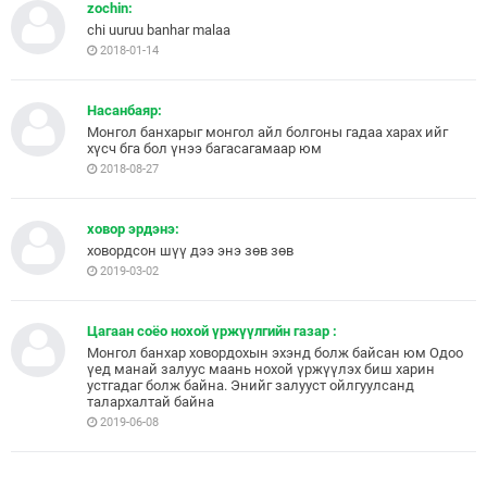
zochin:
chi uuruu banhar malaa
2018-01-14
Насанбаяр:
Монгол банхарыг монгол айл болгоны гадаа харах ийг
хүсч бга бол үнээ багасагамаар юм
2018-08-27
ховор эрдэнэ:
ховордсон шүү дээ энэ зөв зөв
2019-03-02
Цагаан соёо нохой үржүүлгийн газар :
Монгол банхар ховордохын эхэнд болж байсан юм Одоо
үед манай залуус маань нохой үржүүлэх биш харин
устгадаг болж байна. Энийг залууст ойлгуулсанд
талархалтай байна
2019-06-08