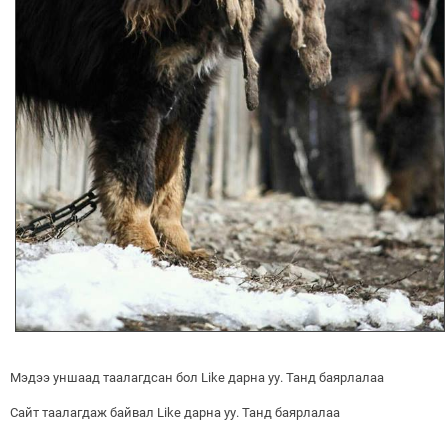
Мэдээ уншаад таалагдсан бол Like дарна уу. Танд баярлалаа
Сайт таалагдаж байвал Like дарна уу. Танд баярлалаа