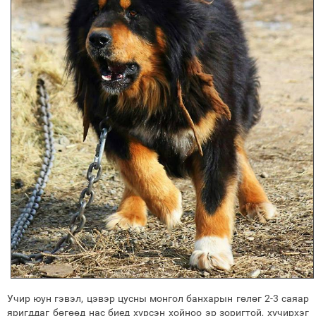
Учир юун гэвэл, цэвэр цусны монгол банхарын гөлөг 2-3 саяар
яригддаг бөгөөд нас биед хүрсэн хойноо эр зоригтой, хүчирхэг