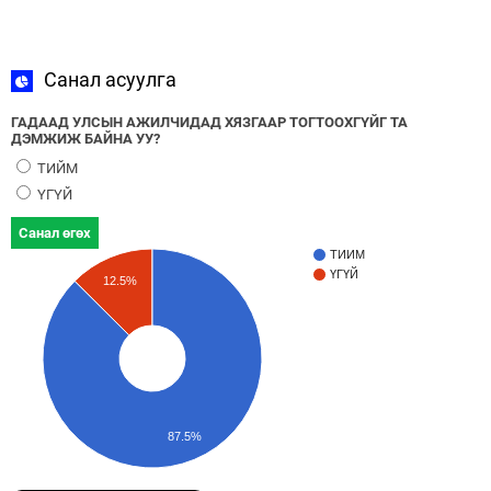
Санал асуулга
ГАДААД УЛСЫН АЖИЛЧИДАД ХЯЗГААР ТОГТООХГҮЙГ ТА
ДЭМЖИЖ БАЙНА УУ?
ТИЙМ
ҮГҮЙ
Санал өгөх
ТИЙМ
ҮГҮЙ
12.5%
87.5%