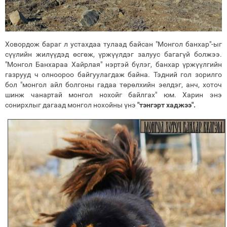
Ховордож бараг л устахдаа тулаад байсан "Монгол банхар"-ыг
сүүлийн жилүүдэд өсгөж, үржүүлдэг залуус багагүй болжээ.
"Монгол Банхараа Хайрлая" нэртэй бүлэг, банхар үржүүлгийн
газрууд ч олноороо байгуулагдаж байна. Тэдний гол зорилго
бол "монгол айл болгоны гадаа төрөлхийн эелдэг, анч, хоточ
шинж чанартай монгол нохойг байлгах" юм. Харин энэ
сонирхлыг дагаад монгол нохойны үнэ
"тэнгэрт хаджээ".