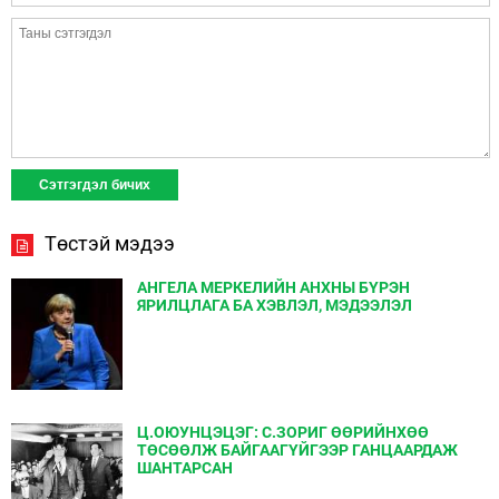
Төстэй мэдээ
АНГЕЛА МЕРКЕЛИЙН АНХНЫ БҮРЭН
ЯРИЛЦЛАГА БА ХЭВЛЭЛ, МЭДЭЭЛЭЛ
Ц.ОЮУНЦЭЦЭГ: С.ЗОРИГ ӨӨРИЙНХӨӨ
ТӨСӨӨЛЖ БАЙГААГҮЙГЭЭР ГАНЦААРДАЖ
ШАНТАРСАН