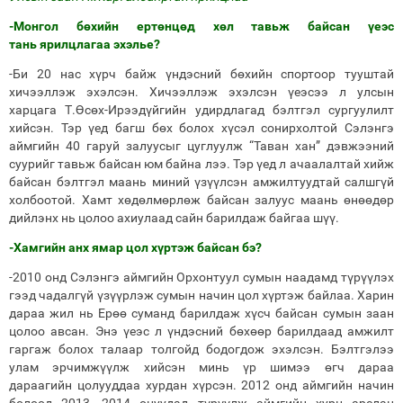
-Монгол бөхийн ертөнцөд хөл тавьж байсан үеэс
тань ярилцлагаа эхэлье?
-Би 20 нас хүрч байж үндэсний бөхийн спортоор тууштай
хичээллэж эхэлсэн. Хичээллэж эхэлсэн үеэсээ л улсын
харцага Т.Өсөх-Ирээдүйгийн удирдлагад бэлтгэл сургуулилт
хийсэн. Тэр үед багш бөх болох хүсэл сонирхолтой Сэлэнгэ
аймгийн 40 гаруй залуусыг цуглуулж “Таван хан” дэвжээний
суурийг тавьж байсан юм байна лээ. Тэр үед л ачаалалтай хийж
байсан бэлтгэл маань миний үзүүлсэн амжилтуудтай салшгүй
холбоотой. Хамт хөдөлмөрлөж байсан залуус маань өнөөдөр
дийлэнх нь цолоо ахиулаад сайн барилдаж байгаа шүү.
-Хамгийн анх ямар цол хүртэж байсан бэ?
-2010 онд Сэлэнгэ аймгийн Орхонтуул сумын наадамд түрүүлэх
гээд чадалгүй үзүүрлэж сумын начин цол хүртэж байлаа. Харин
дараа жил нь Ерөө суманд барилдаж хүсч байсан сумын заан
цолоо авсан. Энэ үеэс л үндэсний бөхөөр барилдаад амжилт
гаргаж болох талаар толгойд бодогдож эхэлсэн. Бэлтгэлээ
улам эрчимжүүлж хийсэн минь үр шимээ өгч дараа
дараагийн цолууддаа хурдан хүрсэн. 2012 онд аймгийн начин