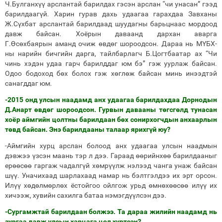
Ч.Булганхүү арслантай барилдах гэсэн арслан “чи унасан” гээд
барилдаагүй. Харин гурав дахь удаагаа гарахдаа Завханы
Ж.Сүхбат арслантай барилдаад шуудагны барьцнаас мордоод
давж байсан. Хоёрын даваанд дархан аварга
Г.Өсөхбаярын аманд очиж өвдөг шороодсон. Дараа нь МҮБХ-
ны нарийн бичгийн дарга, тайлбарлагч Б.Цогтбаатар ах “Чи
чинь хэдэн удаа гарч барилддаг юм бэ” гэж уурлаж байсан.
Одоо бодоход бөх болох гэж хөглөж байсан минь инээдтэй
санагддаг юм.
-2015 онд улсын наадамд анх удаагаа барилдахдаа Дорнодын
Д.Анарт өвдөг шороодсон. Гурвын давааны төгсгөлд тунасан
хоёр аймгийн цолтны барилдаан бөх сонирхогчдын анхаарлын
төвд байсан. Энэ барилдааны талаар ярихгүй юу?
-Аймгийн хурц арслан болоод анх удаагаа улсын наадмын
дэвжээ үзсэн маань тэр л дээ. Гараад өөрийнхөө барилдааныг
ерөөсөө гаргаж чадалгүй хөмрүүлж нэлээд чанга унаж байсан
шүү. Уначихаад шарлахаад намар нь бэлтгэлдээ их эрт орсон.
Илүү хөдөлмөрлөх ёстойгоо ойлгож урьд өмнөхөөсөө илүү их
хичээж, хувийн сахилга батаа нэмэгдүүлсэн дээ.
-Сургамжтай барилдаан болжээ. Та дараа жилийн наадамд нь
зургаа давж улсын харцага цол хүртсэн?