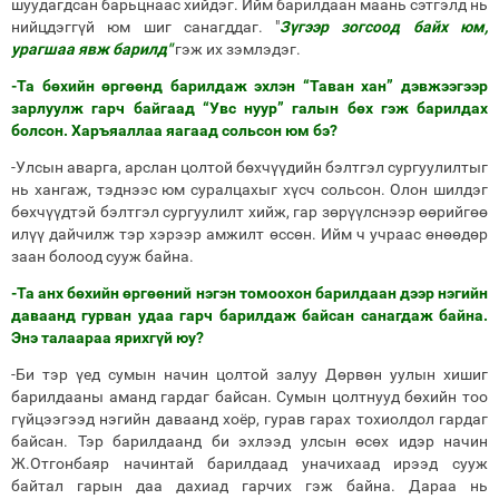
шуудагдсан барьцнаас хийдэг. Ийм барилдаан маань сэтгэлд нь
нийцдэггүй юм шиг санагддаг. "
Зүгээр зогсоод байх юм,
урагшаа явж барилд"
гэж их зэмлэдэг.
-Та бөхийн өргөөнд барилдаж эхлэн “Таван хан” дэвжээгээр
зарлуулж гарч байгаад “Увс нуур” галын бөх гэж барилдах
болсон. Харъяаллаа яагаад сольсон юм бэ?
-Улсын аварга, арслан цолтой бөхчүүдийн бэлтгэл сургуулилтыг
нь хангаж, тэднээс юм суралцахыг хүсч сольсон. Олон шилдэг
бөхчүүдтэй бэлтгэл сургуулилт хийж, гар зөрүүлснээр өөрийгөө
илүү дайчилж тэр хэрээр амжилт өссөн. Ийм ч учраас өнөөдөр
заан болоод сууж байна.
-Та анх бөхийн өргөөний нэгэн томоохон барилдаан дээр нэгийн
даваанд гурван удаа гарч барилдаж байсан санагдаж байна.
Энэ талаараа ярихгүй юу?
-Би тэр үед сумын начин цолтой залуу Дөрвөн уулын хишиг
барилдааны аманд гардаг байсан. Сумын цолтнууд бөхийн тоо
гүйцээгээд нэгийн даваанд хоёр, гурав гарах тохиолдол гардаг
байсан. Тэр барилдаанд би эхлээд улсын өсөх идэр начин
Ж.Отгонбаяр начинтай барилдаад уначихаад ирээд сууж
байтал гарын даа дахиад гарчих гэж байна. Дараа нь