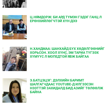
Ц.НЯМДОРЖ: БИ АРД ТҮМЭН ГЭДЭГ ГАНЦ Л
ЕРӨНХИЙЛӨГЧТЭЙ ХҮН ДЭЭ
Н.ХАНДМАА: ШАНХАЙД БҮХ ХӨДӨЛГӨӨНИЙГ
ХОРЬСОН. ХООЛ ХҮНС, ЭМ ТАРИА ТҮГЭЭХ
ХҮМҮҮС Л МОПЕДТОЙ ЯВЖ БАЙГАА
Э.БАТЦЭЦЭГ: ДЭЛХИЙН БАРИМТ
ШАЛГАГЧДААС YOUTUBE-Д ИЛГЭЭСЭН
НЭЭТТЭЙ ЗАХИДАЛД БИД АЗИЙГ ТӨЛӨӨЛЖ
БАЙНА