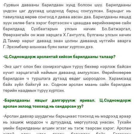
-Гурвын давааны барилдаан хүнд болсон шүү. Барилдааны
үндсэн цаг дуусаад шодоход барьц сонгуулсан. Барьцыг нь
тавиулаад өөрөө сонгоод л даваа авсан даа. Барилдааны явцад
зүүн хөлөө бага зэрэг бэртээсэн ч цаашдаа өөрийнхөөрөө сайн
барилдаад Сүхбаатарын улсын начин Бо.Батжаргал,
Өвөрхангайн он жав харцага Х.Гантулга, Булганы улсын начин
Д.Тамир нарыг даваад заан цолны даваанд нутгийн аварга
Г.Эрхэмбаяр ахынхаа буян заяаг хүртсэн дээ.
-Ц.Содномдорж арслантай хийсэн барилдааны талаар?
-Энэ цагт олон бөх сонирхогчдын түрүү бөхөөр нэрлэж байсан
хүчит харцагатай наймын даваанд амлуулсан. Өөрийнхөөрөө
барилдсан ч туршлага дутаад өвдөг шороодсон. Харамсаад
байх зүйл байхгүй ээ. Содном арслан маань сайн барилдаж
төрийн наадмын түрүү хүртсэн.
-Барилдааны явцыг дэлгэрүүлж яривал. Ц.Содномдорж
арслан эхлээд тохоход нь сандарсан уу?
-Арслан давхар шуудагны барьцнаас тохоход нь мэдрээд араар
нь хашиж мордсон ч дутуудаад, мөргүүлээд унасан. Тухайн
үеийн барилдааны агшин эгзэг нь тэгж таарсан хэрэг. Арслан