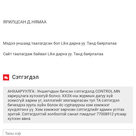
ЯРИЛЦСАН Д.НЯМАА
Мэдээ уншаад таалагдсан бол Like дарна уу. Танд баярлалаа
Сайт таалагдаж байвал Like дарна уу. Танд баярлалаа
Сэтгэгдэл
АНХААРУУЛГА : Уншигчдын бичсэн сэтгэгдэлд CONTROL.MN
хариуцлага хүлээхгүй болно. ХХЗХ-ны журмын дагуу зүй
зохисгүй зарим үг, хэллэгийг хязгаарласан тул ТА сэтгэгдэл
бичихдээ хууль зүйн болон ёс суртахууны хэм хэмжээг
хүндэтгэнэ үү. Хэм хэмжээг зөрчсөн сэтгэгдлийг админ устгах
эрхтэй. Сэтгэгдэлтэй холбоотой санал гомдлыг 77008912 утсаар
хүлээн авна