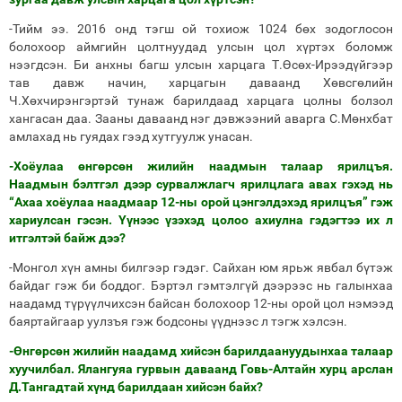
-Тийм ээ. 2016 онд тэгш ой тохиож 1024 бөх зодоглосон
болохоор аймгийн цолтнуудад улсын цол хүртэх боломж
нээгдсэн. Би анхны багш улсын харцага Т.Өсөх-Ирээдүйгээр
тав давж начин, харцагын даваанд Хөвсгөлийн
Ч.Хөхчирэнгэртэй тунаж барилдаад харцага цолны болзол
хангасан даа. Зааны даваанд нэг дэвжээний аварга С.Мөнхбат
амлахад нь гуядах гээд хутгуулж унасан.
-Хоёулаа өнгөрсөн жилийн наадмын талаар ярилцъя.
Наадмын бэлтгэл дээр сурвалжлагч ярилцлага авах гэхэд нь
“Ахаа хоёулаа наадмаар 12-ны орой цэнгэлдэхэд ярилцъя” гэж
хариулсан гэсэн. Үүнээс үзэхэд цолоо ахиулна гэдэгтээ их л
итгэлтэй байж дээ?
-Монгол хүн амны билгээр гэдэг. Сайхан юм ярьж явбал бүтэж
байдаг гэж би боддог. Бэртэл гэмтэлгүй дээрээс нь галынхаа
наадамд түрүүлчихсэн байсан болохоор 12-ны орой цол нэмээд
баяртайгаар уулзъя гэж бодсоны үүднээс л тэгж хэлсэн.
-Өнгөрсөн жилийн наадамд хийсэн барилдаануудынхаа талаар
хуучилбал. Ялангуяа гурвын даваанд Говь-Алтайн хурц арслан
Д.Тангадтай хүнд барилдаан хийсэн байх?