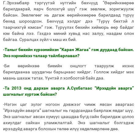
Г.Эрхэмбаяр тэргүүтэй нутгийн бөхчүүд “Өөрийнхөөрөө
барилдаарай, яарч болохгүй шүү” гэж зөвлөж, зоригжуулж
байсан. Зөвлөгөөг нь дагаж өөрийнхөөрөө барилдаад түрүү
бөхөд шороодсон. Бөхчүүд хэлдэг дээ “Түрүү бөхтэй л
таарчихгүй юмсан” гэж. Түрүүлэх бөхийн хийморь өөр байдаг
юм байна лээ. Гэхдээ миний хувьд нас залуу, наадам олон
байгаа. Суралцах зүйл ч маш их бий.
-Таныг бөхийн хүрээнийхэн “Каран Жагаа” гэж дуудаад байсан.
Энэ нэрнийхээ талаар тайлбарлавал?
-Би өөрийнхөө биеийн онцлогт тааруулж ихэнх
барилдаанаа шуудагны барьцнаас хийдэг. Голлож хийдэг мэх
маань шахаж татах. Үүнтэй л холбоотой байх даа.
-Та 2013 онд дархан аварга А.Сүхбатаас “Ирээдүйн аварга”
шагналыг хүртэж байсан?
-Нэгэн цаг зүлэг ногоон дэвжээг чимж явсан аваргаас
“Ирээдүйн аварга” шагналыг нь гардсандаа баярлаж явдаг шүү.
Энэ шагналыг авсан хүмүүс цаашдаа бүгд сайн барилдаж цолоо
ахиулдаг сайхан уламжлалтай. Энэ шагналыг бэлгэдэж
ирээдүйд аварга болохын төлөө илүү хөдөлмөрлөнө дөө.