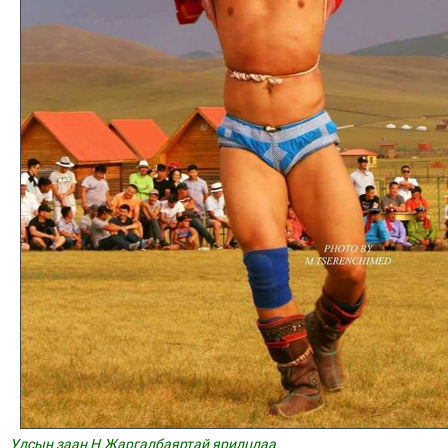
Улсын заан Н.Жаргалбаяртай ярилцлаа