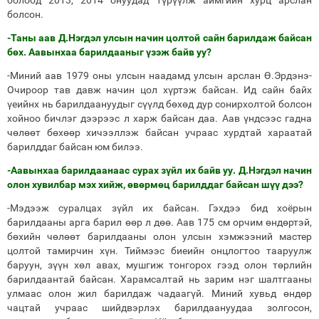
болоод 2013, 2014 онуудад түрүүлж аймгийн хурц арслан
болсон.
-Таны аав Д.Нэгдэл улсын начин цолтой сайн барилдаж байсан
бөх. Аавынхаа барилдааныг үзэж байв уу?
-Миний аав 1979 оны улсын наадамд улсын арслан Ө.Эрдэнэ-
Очироор тав давж начин цол хүртэж байсан. Ид сайн байх
үеийнх нь барилдаануудыг сүүлд бөхөд дур сонирхолтой болсон
хойноо бичлэг дээрээс л харж байсан даа. Аав үндсээс гадна
чөлөөт бөхөөр хичээллэж байсан учраас хурдтай хараатай
барилддаг байсан юм билээ.
-Аавынхаа барилдаанаас сурах зүйл их байв уу. Д.Нэгдэл начин
олон хувилбар мэх хийж, өвөрмөц барилддаг байсан шүү дээ?
-Мэдээж суралцах зүйл их байсан. Гэхдээ бид хоёрын
барилдааны арга барил өөр л дөө. Аав 175 см орчим өндөртэй,
бөхийн чөлөөт барилдааны олон улсын хэмжээний мастер
цолтой тамирчин хүн. Тиймээс биеийн онцлогтоо тааруулж
баруун, зүүн хөл авах, мушгиж тонгорох гээд олон төрлийн
барилдаантай байсан. Харамсалтай нь зарим нэг шалтгааны
улмаас олон жил барилдаж чадаагүй. Миний хувьд өндөр
чацтай учраас шийдвэрлэх барилдаануудаа золгосон,