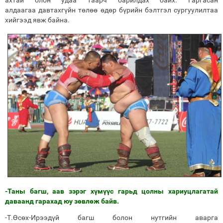
ахтай олон удаа таарч барилдах байх. Гаргасан
алдаагаа давтахгүйн төлөө өдөр бүрийн бэлтгэл сургуулилтаа
хийгээд явж байна.
-Таны багш, аав зэрэг хүмүүс гарьд цолны хариуцлагатай
даваанд гарахад юу зөвлөж байв.
-Т.Өсөх-Ирээдүй багш болон нутгийн аварга