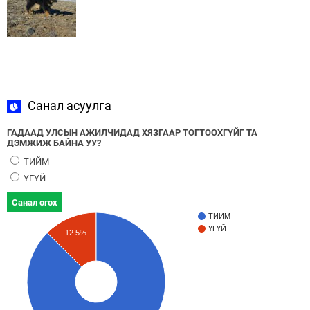
Санал асуулга
ГАДААД УЛСЫН АЖИЛЧИДАД ХЯЗГААР ТОГТООХГҮЙГ ТА
ДЭМЖИЖ БАЙНА УУ?
ТИЙМ
ҮГҮЙ
Санал өгөх
ТИЙМ
ҮГҮЙ
12.5%