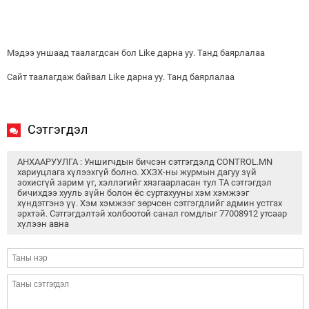
Мэдээ уншаад таалагдсан бол Like дарна уу. Танд баярлалаа
Сайт таалагдаж байвал Like дарна уу. Танд баярлалаа
Сэтгэгдэл
АНХААРУУЛГА : Уншигчдын бичсэн сэтгэгдэлд CONTROL.MN
хариуцлага хүлээхгүй болно. ХХЗХ-ны журмын дагуу зүй
зохисгүй зарим үг, хэллэгийг хязгаарласан тул ТА сэтгэгдэл
бичихдээ хууль зүйн болон ёс суртахууны хэм хэмжээг
хүндэтгэнэ үү. Хэм хэмжээг зөрчсөн сэтгэгдлийг админ устгах
эрхтэй. Сэтгэгдэлтэй холбоотой санал гомдлыг 77008912 утсаар
хүлээн авна