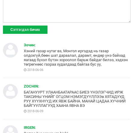
Зочин:
Хэний газар нутаг вэ, Монгол иргэдэд нь газар
олдохгүй,бөөн шат дараалал, дарамт, өндөр үнэ байхад
яагаад бүхэл бүтэн хороолол барьж байдаг билээ, хэдхэн
төгрөгнөөс газраа худалдаад байгаа бус уу,
2018-06-06
ZOCHIN:
БАГАНУУРТ УЛААНБААТАРААС БИЕЭ ҮНЭЛЭГЧИД ИРЖ
ТАКСИНЫ ҮНИЙГ ОГЦОМ НЭМЭГДҮҮЛЛЭЭв ХЯТАДУУД
РУУ ХҮҮХНҮҮД ИХ ЯВЖ БАЙНА. МАНАЙ ЦАДАА ХҮЧНИЙ
БАЙГУУЛЛАГУУД ХААНА ЯВНА ВЭ
2018-06-09
IRGEN: