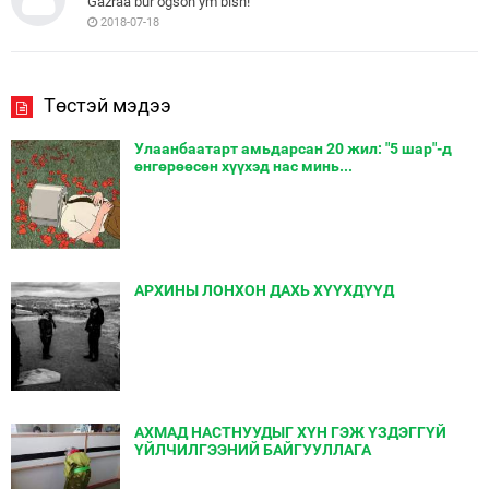
Gazraa bur ogson ym bish!
2018-07-18
Төстэй мэдээ
Улаанбаатарт амьдарсан 20 жил: "5 шар"-д
өнгөрөөсөн хүүхэд нас минь...
АРХИНЫ ЛОНХОН ДАХЬ ХҮҮХДҮҮД
АХМАД НАСТНУУДЫГ ХҮН ГЭЖ ҮЗДЭГГҮЙ
ҮЙЛЧИЛГЭЭНИЙ БАЙГУУЛЛАГА