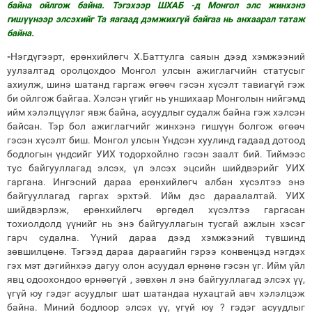
байна ойлгож байна. Тэгэхээр ШХАБ -д Монгол элс жинхэнэ
гишүүнээр элсэхийг Та яагаад дэмжихгүй байгаа нь анхаарал татаж
байна.
-
Нэгдүгээрт, ерөнхийлөгч Х.Баттулга саяын дээд хэмжээний
уулзалтад оролцохдоо Монгол улсын ажиглагчийн статусыг
ахиулж, шинэ шатанд гаргаж өгөөч гэсэн хүсэлт тавиагүй гэж
би ойлгож байгаа. Хэлсэн үгийг нь уншихаар Монголын нийгэмд
ийм хэлэлцүүлэг явж байна, асуудлыг судалж байна гэж хэлсэн
байсан. Тэр бол ажиглагчийг жинхэнэ гишүүн болгож өгөөч
гэсэн хүсэлт биш. Монгол улсын Үндсэн хуулинд гадаад дотоод
бодлогын үндсийг УИХ тодорхойлно гэсэн заалт бий. Тиймээс
тус байгууллагад элсэх, үл элсэх эцсийн шийдвэрийг УИХ
гаргана. Ингэсний дараа ерөнхийлөгч албан хүсэлтээ энэ
байгууллагад гаргах эрхтэй. Ийм дэс дараалалтай. УИХ
шийдвэрлэж, ерөнхийлөгч өргөдөл хүсэлтээ гаргасан
тохиолдолд үүнийг нь энэ байгууллагын тусгай ажлын хэсэг
гарч судална. Үүний дараа дээд хэмжээний түвшинд
зөвшилцөнө. Тэгээд дараа дараагийн гэрээ конвенцэд нэгдэх
гэх мэт дэгийнхээ дагуу олон асуудал өрнөнө гэсэн үг. Ийм үйл
явц одоохондоо өрнөөгүй , зөвхөн л энэ байгууллагад элсэх үү,
үгүй юу гэдэг асуудлыг шат шатандаа нухацтай авч хэлэлцэж
байна. Миний бодлоор элсэх үү, үгүй юу ? гэдэг асуудлыг