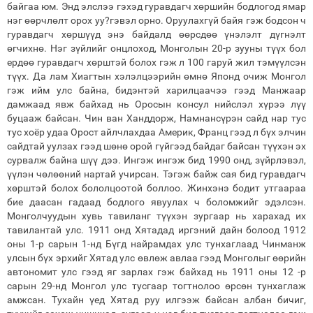
байгаа юм. Энд элслээ гэхэд гуравдагч хөршийн бодлогод ямар
нэг өөрчлөлт орох уу?гэвэл орно. Оруулахгүй байя гэж бодсон ч
гуравдагч хөршүүд энэ байдалд өөрсдөө үнэлэлт дүгнэлт
өгчихнө. Нэг зүйлийг онцлоход, Монголын 20-р зууны түүх бол
ердөө гуравдагч хөрштэй болох гэж л 100 гаруй жил тэмүүлсэн
түүх. Да лам Хиагтын хэлэлцээрийн өмнө Японд очиж Монгол
гэж ийм улс байна, бидэнтэй харилцаачээ гээд Манжаар
дамжаад явж байхад нь Оросын консул нийслэл хүрээ лүү
буцааж байсан. Чин ван Ханддорж, Намнансүрэн сайд нар тус
тус хоёр удаа Орост айлчлахдаа Америк, Франц гээд л бүх элчин
сайдтай уулзах гээд шөнө орой гүйгээд байдаг байсан түүхэн эх
сурвалж байна шүү дээ. Ингэж ингэж бид 1990 онд, зүйрлэвэл,
үүлэн чөлөөний нартай учирсан. Тэгэж байж сая бид гуравдагч
хөрштэй болох бололцоотой боллоо. Жинхэнэ бодит утгаараа
бие даасан гадаад бодлого явуулах ч боломжийг эдэлсэн.
Монголчуудын хувь тавиланг түүхэн зургаар нь харахад их
тавилантай улс. 1911 онд Хятадад иргэний дайн болоод 1912
оны 1-р сарын 1-нд Бүгд найрамдах улс тунхаглаад Чинманж
улсын бүх эрхийг Хятад улс өвлөж авлаа гээд Монголыг өөрийн
автономит улс гээд яг зарлах гэж байхад нь 1911 оны 12 -р
сарын 29-нд Монгол улс тусгаар тогтнолоо өрсөн тунхаглаж
амжсан. Тухайн үед Хятад руу илгээж байсан албан бичиг,