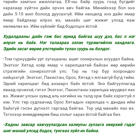
төрийн хамтын ажиллагаа, ЕХ-ны байр суурь гээд бүгдийг
харахаар хүйтэн дайн эрчээ авч байгаа. Минийхээр бол энэ
дайн 5-10 жил болоод дуусахгүй. Ийм нөхцөлд энэ дайн ямар
ямар байдлаар илрэх вэ, манайх шиг жижиг улсад яаж
нөлөөлөх вэ. Ийм зүйлийг бид бодолцох ёстой.
Худалдааны дайн гэж бас яриад байгаа шүү дээ, бас л нэг
илрэл нь байх. Нэг талаараа эзлэн түрэмгийлэх хандлага.
Эдийн засаг өөрөө улстөрийн тулах суурь нь болдог.
-Том гүрнүүдийн урт хугацааны ашиг сонирхлын асуудал байна.
Энэтхэг Хятад хоёр ямар ч харилцаатай байсан өөр өөрийн
стратегийн сонирхолтой улс. Тэр нь тэр бүр хоорондоо
нийцэхгүй. Энэтхэг, Пакистан, Орос, Хятад ч ялгаагүй бүгд тийм.
Эдний харилцааг бид анзаарч байх ёстой. Энэ байгууллагад
яваад орчихъё, гэтэл Энэтхэг, Пакистаны харилцаа муудвал яах
вэ. Жижиг улсын хувьд аль нэгийнх нь талд орж байх хэрэггүй л
юм. Улс төр судлаачид Орос Хятадын харилцаа ч дандаа ийм
байхгүй гэсэн дүгнэлт гаргаад байгаа. Тэр үед манайх яах вэ.
Тэгэхээр өнөөдрөөрөө биш холыг харах ёстой байгаа биз.
-Хадны завсар хавчуулагдсан халиуны зулзага хөөрхий гэдэг
шиг манай улсад бодох, тунгаах зүйл их байна.