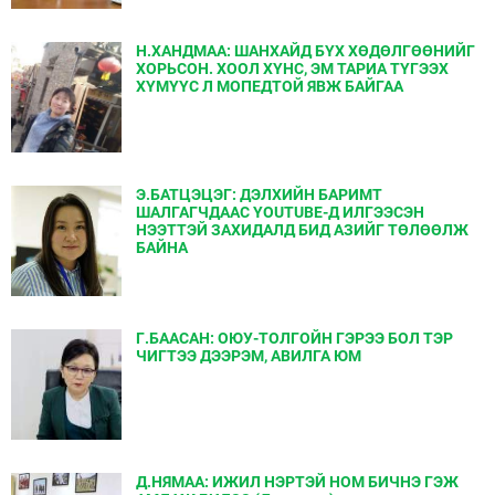
Н.ХАНДМАА: ШАНХАЙД БҮХ ХӨДӨЛГӨӨНИЙГ
ХОРЬСОН. ХООЛ ХҮНС, ЭМ ТАРИА ТҮГЭЭХ
ХҮМҮҮС Л МОПЕДТОЙ ЯВЖ БАЙГАА
Э.БАТЦЭЦЭГ: ДЭЛХИЙН БАРИМТ
ШАЛГАГЧДААС YOUTUBE-Д ИЛГЭЭСЭН
НЭЭТТЭЙ ЗАХИДАЛД БИД АЗИЙГ ТӨЛӨӨЛЖ
БАЙНА
Г.БААСАН: ОЮУ-ТОЛГОЙН ГЭРЭЭ БОЛ ТЭР
ЧИГТЭЭ ДЭЭРЭМ, АВИЛГА ЮМ
Д.НЯМАА: ИЖИЛ НЭРТЭЙ НОМ БИЧНЭ ГЭЖ