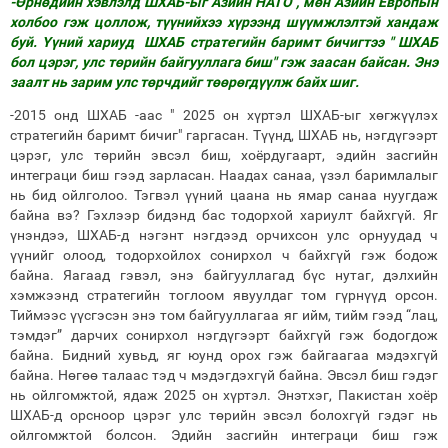
-Өрнөдийн хэвлэлд ШХАБ-ыг Азийн НАТО , мөн Азийн Европын
холбоо гэж цоллож, түүнийхээ хүрээнд шүүмжлэлтэй хандаж
буй. Үүний хариуд ШХАБ стратегийн баримт бичигтээ " ШХАБ
бол цэрэг, улс төрийн байгууллага биш" гэж заасан байсан. Энэ
заалт нь зарим улс төрчдийг төөрөгдүүлж байх шиг.
-2015 онд ШХАБ -аас " 2025 он хүртэл ШХАБ-ыг хөгжүүлэх
стратегийн баримт бичиг" гаргасан. Түүнд, ШХАБ нь, нэгдүгээрт
цэрэг, улс төрийн эвсэл биш, хоёрдугаарт, эдийн засгийн
интеграци биш гээд зарласан. Наадах санаа, үзэл баримлалыг
нь бид ойлголоо. Тэгвэл үүний цаана нь ямар санаа нуугдаж
байна вэ? Гэхлээр бидэнд бас тодорхой хариулт байхгүй. Яг
үнэндээ, ШХАБ-д нэгэнт нэгдээд орчихсон улс орнуудад ч
үүнийг олоод, тодорхойлох сонирхол ч байхгүй гэж бодож
байна. Яагаад гэвэл, энэ байгууллагад бүс нутаг, дэлхийн
хэмжээнд стратегийн тоглоом явуулдаг том гүрнүүд орсон.
Тиймээс үүсгэсэн энэ том байгууллагаа яг ийм, тийм гээд “лац,
тэмдэг” дарчих сонирхол нэгдүгээрт байхгүй гэж бодогдож
байна. Бидний хувьд, яг юунд орох гэж байгаагаа мэдэхгүй
байна. Нөгөө талаас тэд ч мэдэгдэхгүй байна. Эвсэл биш гэдэг
нь ойлгомжтой, ядаж 2025 он хүртэл. Энэтхэг, Пакистан хоёр
ШХАБ-д орсноор цэрэг улс төрийн эвсэл болохгүй гэдэг нь
ойлгомжтой болсон. Эдийн засгийн интеграци биш гэж