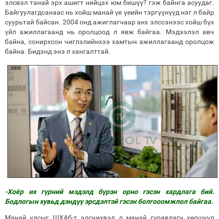
элсвэл танай эрх ашигт нийцэх юм бишүү? гэж байнга асуудаг.
Байгуулагдсанаас нь хойш манай үе үеийн тэргүүнүүд нэг л байр
суурьтай байсан. 2004 онд ажиглагчаар анх элссэнээс хойш бүх
үйл ажиллагаанд нь оролцоод л явж байгаа. Мэдээлэл авч
байна, сонирхсон чиглэлийнхээ хамтын ажиллагаанд оролцож
байна. Бидэнд энэ л хангалттай.
-Хоёр их гүрний мэдэлд бүрэн орно гэсэн хардлага бий.
Бодлогын хувьд дэндүү эрсдэлтэй гэсэн болгооомжлол байгаа.
Манай улсыг ШХАб-т элсчихвэл л манай гуравдагч хөршүүд