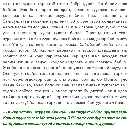
нухацтай судлах хэрэгтэй гэсэн байр суурийг би баримталж
байгаа. Энэ бол яаран сандран, салхинд туугдсан юм шиг
хөөгдөж очоод элсчих асуудал биш. Наад зах нь энэ
байгууллагад элсэхийн тулд нийт 50 улсын гэрээ конвэнцитэй
нарийвчлан танилцана. Үүний 37-д нь гарын үсэг зурж, олон
улсын гэрээгээр үүрэг хүлээх болно. Гэрээнд гарын үсэг
зурахын өмнө ямар үүрэг хүлээж байгаагаа мэдмээр байна шүү
дээ. Урт хугацааны үр дагавар нь ямар байх ёстой юм бэ гэдгээ
тооцох ёстой. 50 жилийн дараахыг ч тооцох шаардлагатай.
Монгол улсын хоёр хөрштэйгөө харьцдаг шиг асуудал гэж
зарим нэг нь өнгөцхөн хандах хандлага ч ажиглагдаж байна.
Энэ бол асар өргөн хүрээтэй, олон улсын хэмжээний асуудал.
Олон улсын байдал хэрхэн өөрчлөгдөв, цаашид хаашаа, хэрхэн
яаж өөрчлөгдөхөөр байна, энэ хөдөлгөөн дотор Монгол улс
хаана байх вэ, ямар боломж мөн эрсдэл бидэнд тулгарах вэ?
гэдгийг сайтар тооцсоны эцэст эргэлт буцалтгүй нэг л удаа
шийдвэр гаргах учиртай. Тэрнээс биш дураа хүрэхээр орчих,
таалагдахгүй болохоор орхидог тоглоомын байгууллага ч биш.
- Та нар элсчих. Асуудал байхгүй. Таалагдахгүй бол буцаад гарч
болно шүү дээ гэж Монгол улсад ОХУ-аас сууж бүрэн эрхт элчин
сайд Азизов хэлсэн тухай дипломат нөхөр маань дурссан.