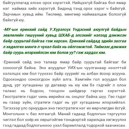
байгууллагад элсэн орох хэрэгтэй. Нийцэхгүй байгаа бол ямар
нэг наймаа хийх хэрэггүй. Бидэнд тэнд орох хэрэг ч байхгүй.
Зарчмын хувьд ийм. Төслөөр, мөнгөөр наймаалцаж болохгүй
байхгүй юу.
-МУ-ын ерөнхий сайд У.Хүрэлсүх Үндэсний аюулгүй байдын
зөвлөлийн гишүүний хувьд ШХАБ-д элсэхийг нэлээд дэмжсэн
байр суурьтай байгаа гэж харсан. Ерөнхий сайдад эдийн засгаа
л хөдөлгөх мөнгө л чухал байх нь ойлгомжтой. Тиймээс дэмжих
байр суурь илэрхийлсэн юм болов уу? гэж хардах юм.
-Ерөнхий сайд энэ талаар ямар байр суурьтай байгааг би
сонсоогүй байна. Энэ асуудлыг УИХ-ын чуулганаар нээлттэй
хэлэлцэх юм бол түүнээс байр суурийг нь албан ёсоор асууна.
Одоохондоо сонсогдсон зүйл алга. Хамгийн гол асуудал бол
дунд, урт хугацааны үр дагавар нь юу юм бэ гэдгийг л олон
талаас нь бодсон, тооцсон шийдвэр гаргах хэрэгтэй.
Геостратеги гэдэг чинь өөрийнх нь онцлог байна шүү. Гео гэдэг
нь газар зүйн, стратеги гэдэг нь урт хугацааны илэрхийлэл.
Тэгэхээр улс орнуудын энэ геостратеги нэг их өөрчлөгдөх ёсгүй.
Монголынх ч бас ялгаагүй. Манай гадаад бодлогын тэргүүлэх
чиглэл бол хоёр их хөрштэйгөө тэнцвэртэй харилцаа хөгжүүлнэ
гээд гадаад бодлогынхоо үзэл баримтлалд тодорхой заачихсан.