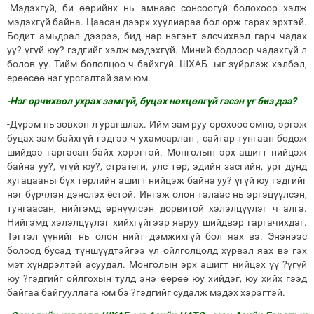
-Мэдэхгүй, би өөрийнх нь амнаас сонсоогүй болохоор хэлж
мэдэхгүй байна. Цаасан дээрх хуулиараа бол орж гарах эрхтэй.
Бодит амьдрал дээрээ, бид нар нэгэнт элсчихвэл гарч чадах
уу? үгүй юу? гэдгийг хэлж мэдэхгүй. Миний бодлоор чадахгүй л
болов уу. Тийм бололцоо ч байхгүй. ШХАБ -ыг зүйрлэж хэлбэл,
ерөөсөө нэг урсгалтай зам юм.
-
Нэг орчихвол ухрах замгүй, буцах нөхцөлгүй гэсэн үг биз дээ?
-Дүрэм нь зөвхөн л урагшлах. Ийм зам руу орохоос өмнө, эргэж
буцах зам байхгүй гэдгээ ч ухамсарлан , сайтар тунгаан бодож
шийдээ гаргасан байх хэрэгтэй. Монголын эрх ашигт нийцэж
байна уу?, үгүй юу?, стратеги, улс төр, эдийн засгийн, урт дунд
хугацааны бүх төрлийн ашигт нийцэж байна уу? үгүй юу гэдгийг
нэг бүрчлэн дэнслэх ёстой. Ингэж олон талаас нь эргэцүүлсэн,
тунгаасан, нийгэмд өрнүүлсэн дорвитой хэлэлцүүлэг ч алга.
Нийгэмд хэлэлцүүлэг хийхгүйгээр яаруу шийдвэр гаргачихдаг.
Тэгтэл үүнийг нь олон нийт дэмжихгүй бол яах вэ. Энэнээс
болоод бусад түншүүдтэйгээ үл ойлголцолд хүрвэл яах вэ гэх
мэт хүндрэлтэй асуудал. Монголын эрх ашигт нийцэх үү ?үгүй
юу ?гэдгийг ойлгохын тулд энэ өөрөө юу хийдэг, юу хийх гээд
байгаа байгууллага юм бэ ?гэдгийг судалж мэдэх хэрэгтэй.