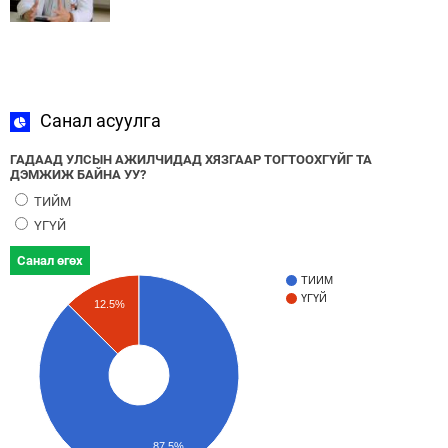
Санал асуулга
ГАДААД УЛСЫН АЖИЛЧИДАД ХЯЗГААР ТОГТООХГҮЙГ ТА
ДЭМЖИЖ БАЙНА УУ?
ТИЙМ
ҮГҮЙ
Санал өгөх
ТИЙМ
ҮГҮЙ
12.5%
87.5%