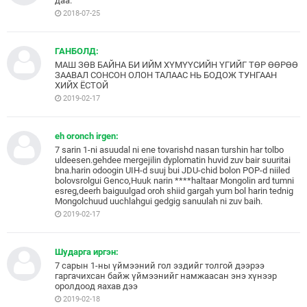
даа.
2018-07-25
ГАНБОЛД:
МАШ ЗӨВ БАЙНА БИ ИЙМ ХҮМҮҮСИЙН ҮГИЙГ ТӨР ӨӨРӨӨ
ЗААВАЛ СОНСОН ОЛОН ТАЛААС НЬ БОДОЖ ТУНГААН
ХИЙХ ЁСТОЙ
2019-02-17
eh oronch irgen:
7 sarin 1-ni asuudal ni ene tovarishd nasan turshin har tolbo
uldeesen.gehdee mergejilin dyplomatin huvid zuv bair suuritai
bna.harin odoogin UIH-d suuj bui JDU-chid bolon POP-d niiled
bolovsrolgui Genco,Huuk narin ****haltaar Mongolin ard tumni
esreg,deerh baiguulgad oroh shiid gargah yum bol harin tednig
Mongolchuud uuchlahgui gedgig sanuulah ni zuv baih.
2019-02-17
Шударга иргэн:
7 сарын 1-ны үймээний гол эздийг толгой дээрээ
гаргачихсан байж үймээнийг намжаасан энэ хүнээр
оролдоод яахав дээ
2019-02-18