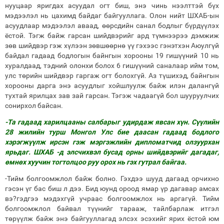
нууцаар яригдах асуудал огт биш, энэ чинь нээлттэй бүх
мэдээлэл нь цахимд байдаг байгууллага. Олон нийт ШХАБ-ын
асуудлаар мэдээлэл аваад, өөрсдийн санал бодлыг бүрдүүлэх
ёстой. Тэгж байж гарсан шийдвэрийг ард түмнээрээ дэмжиж
зөв шийдвэр гэж хүлээн зөвшөөрнө үү гэхээс гэнэтхэн Аюулгүй
байдал гадаад бодлогын байнгын хорооны 19 гишүүний 10 нь
хуралдаад, тэдний олонхи болох 6 гишүүний саналаар ийм том,
улс төрийн шийдвэр гаргаж огт болохгүй. Аз түшихэд, байнгын
хорооны дарга энэ асуудлыг хойшлуулж байж илэн далангүй
тухтай ярилцах зав зай гарсан. Тэгэж чадаагүй бол шууруулчих
сонирхол байсан.
-Та гадаад харилцааны салбарыг удирдаж явсан хүн. Сүүлийн
28 жилийн турш Монгол Улс бие даасан гадаад бодлого
хэрэгжүүлж ирсэн гэж мэргэжлийн дипломатчид олзуурхан
ярьдаг. ШХАБ -д элсчихвэл бусад орны шийдвэрийг дагадаг,
өмнөх хуучин тогтолцоо руу орох нь гэх гутрал байгаа.
-Тийм болгоомжлол байж болно. Гэхдээ шууд дагаад орчихно
гэсэн үг бас биш л дээ. Бид юунд ороод ямар үр дагавар амсах
вэ?гэдгээ мэдэхгүй учраас болгоомжлох нь аргагүй. Тийм
болгоомжлол байвал түүнийг тарааж, тайлбарлаж итгэл
төрүүлж байж энэ байгууллагад элсэх эсэхийг ярих ёстой юм