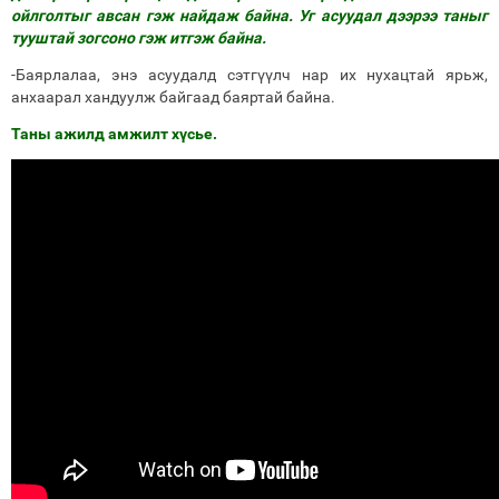
ойлголтыг авсан гэж найдаж байна. Уг асуудал дээрээ таныг
тууштай зогсоно гэж итгэж байна.
-Баярлалаа, энэ асуудалд сэтгүүлч нар их нухацтай ярьж,
анхаарал хандуулж байгаад баяртай байна.
Таны ажилд амжилт хүсье.