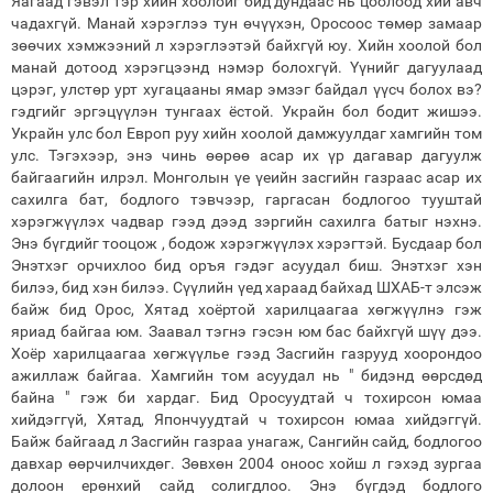
Яагаад гэвэл тэр хийн хоолойг бид дундаас нь цоолоод хий авч
чадахгүй. Манай хэрэглээ тун өчүүхэн, Оросоос төмөр замаар
зөөчих хэмжээний л хэрэглээтэй байхгүй юу. Хийн хоолой бол
манай дотоод хэрэгцээнд нэмэр болохгүй. Үүнийг дагуулаад
цэрэг, улстөр урт хугацааны ямар эмзэг байдал үүсч болох вэ?
гэдгийг эргэцүүлэн тунгаах ёстой. Украйн бол бодит жишээ.
Украйн улс бол Европ руу хийн хоолой дамжуулдаг хамгийн том
улс. Тэгэхээр, энэ чинь өөрөө асар их үр дагавар дагуулж
байгаагийн илрэл. Монголын үе үеийн засгийн газраас асар их
сахилга бат, бодлого тэвчээр, гаргасан бодлогоо тууштай
хэрэгжүүлэх чадвар гээд дээд зэргийн сахилга батыг нэхнэ.
Энэ бүгдийг тооцож , бодож хэрэгжүүлэх хэрэгтэй. Бусдаар бол
Энэтхэг орчихлоо бид оръя гэдэг асуудал биш. Энэтхэг хэн
билээ, бид хэн билээ. Сүүлийн үед хараад байхад ШХАБ-т элсэж
байж бид Орос, Хятад хоёртой харилцаагаа хөгжүүлнэ гэж
яриад байгаа юм. Заавал тэгнэ гэсэн юм бас байхгүй шүү дээ.
Хоёр харилцаагаа хөгжүүлье гээд Засгийн газрууд хоорондоо
ажиллаж байгаа. Хамгийн том асуудал нь " бидэнд өөрсдөд
байна " гэж би хардаг. Бид Оросуудтай ч тохирсон юмаа
хийдэггүй, Хятад, Япончуудтай ч тохирсон юмаа хийдэггүй.
Байж байгаад л Засгийн газраа унагаж, Сангийн сайд, бодлогоо
давхар өөрчилчихдөг. Зөвхөн 2004 оноос хойш л гэхэд зургаа
долоон ерөнхий сайд солигдлоо. Энэ бүгдэд бодлого