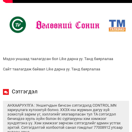
Мэдээ уншаад таалагдсан бол Like дарна уу. Танд баярлалаа
Сайт таалагдаж байвал Like дарна уу. Танд баярлалаа
Сэтгэгдэл
АНХААРУУЛГА : Уншигчдын бичсэн сэтгэгдэлд CONTROL.MN
хариуцлага хүлээхгүй болно. ХХЗХ-ны журмын дагуу зүй
зохисгүй зарим үг, хэллэгийг хязгаарласан тул ТА сэтгэгдэл
бичихдээ хууль зүйн болон ёс суртахууны хэм хэмжээг
хүндэтгэнэ үү. Хэм хэмжээг зөрчсөн сэтгэгдлийг админ устгах
эрхтэй. Сэтгэгдэлтэй холбоотой санал гомдлыг 77008912 утсаар
хүлээн авна