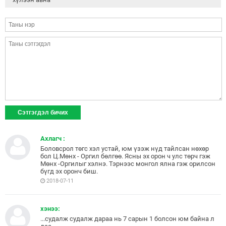
Ахлагч :
Боловсрол төгс хэл устай, юм үзэж нүд тайлсан нөхөр
бол Ц.Мөнх - Оргил бөлгөө. Ясны эх орон ч улс төрч гэж
Мөнх -Оргилыг хэлнэ. Тэрнээс монгол ялна гэж орилсон
бүгд эх оронч биш.
2018-07-11
хэнээ:
...судалж судалж дараа нь 7 сарын 1 болсон юм байна л