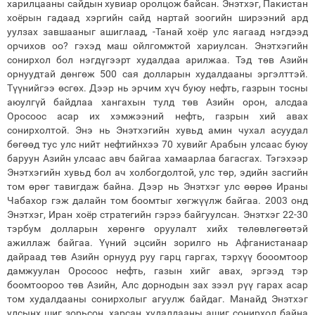
харилцааны сайдын хувиар оролцож байсан. Энэтхэг, Пакистан
хоёрын гадаад хэргийн сайд нартай зоогийн ширээний ард
уулзах завшааныг ашиглаад, -Танай хоёр улс яагаад нэгдээд
орчихов оо? гэхэд маш ойлгомжтой хариулсан. Энэтхэгийн
сонирхол бол нэгдүгээрт худалдаа арилжаа. Тэд төв Азийн
орнуудтай дөнгөж 500 сая долларын худалдааны эргэлттэй.
Түүнийгээ өсгөх. Дээр нь эрчим хүч буюу нефть, газрын тосны
аюулгүй байдлаа хангахын тулд төв Азийн орон, алсдаа
Оросоос асар их хэмжээний нефть, газрын хий авах
сонирхолтой. Энэ нь Энэтхэгийн хувьд амин чухал асуудал
бөгөөд тус улс нийт нефтийнхээ 70 хувийг Арабын улсаас буюу
баруун Азийн улсаас авч байгаа хамаарлаа багасгах. Тэгэхээр
Энэтхэгийн хувьд бол ач холбогдолтой, улс төр, эдийн засгийн
том өрөг тавигдаж байна. Дээр нь Энэтхэг улс өөрөө Ираны
Чабахор гэж далайн том боомтыг хөгжүүлж байгаа. 2003 онд
Энэтхэг, Иран хоёр стратегийн гэрээ байгуулсан. Энэтхэг 22-30
тэрбум долларын хөрөнгө оруулалт хийх төлөвлөгөөтэй
ажиллаж байгаа. Үүний эцсийн зорилго нь Афганистанаар
дайраад төв Азийн орнууд руу гарц гаргах, тэрхүү бооомтоор
дамжуулан Оросоос нефть, газын хийг авах, эргээд тэр
боомтоороо төв Азийн, Алс дорнодын зах зээл рүү гарах асар
том худалдааны сонирхолыг агуулж байдаг. Манайд Энэтхэг
улсынх шиг зорьсон, харсан худалдааны ашиг сонирхол байна