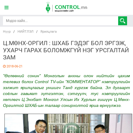
Нүүр
/
НИЙТЛЭЛ
/
Ярилцлага
Ц.МӨНХ-ОРГИЛ : ШХАБ ГЭДЭГ БОЛ ЭРГЭЖ,
УХАРЧ ГАРАХ БОЛОМЖГҮЙ НЭГ УРСГАЛТАЙ
ЗАМ
2018-06-21
"Өглөөний сонин" Монголын анхны олон нийтийн цахим
телевиз болох Control TV-ийн "КОММЕНТАТОР" нэвтрүүлгийн
ээлжит ярилцлагыг уншигч Танд хүргэж байна. Эл дугаарт
соёлын гавьяат зүтгэлтэн, сэтгүүлч, тус нэвтрүүлгийн
хөтлөгч Ц.Энхбат Монгол Улсын Их Хурлын гишүүн Ц.Мөнх-
Оргилтой ШХАБ-ын талаар сонирхолтой яриа өрнүүлжээ.