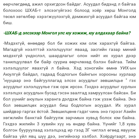
өөрчлөгдөөд, ажил орхигдсон байдаг. Асуудал бидэнд л байгаа
болохоос ШХАБ-т элсээгүйгээс болоод хоёр хөрш Монголд
төсөл хөтөлбөр хэрэгжүүлэхгүй, дэмжихгүй асуудал байгаа юм
биш.
-ШХАБ-д элсэхээр Монгол улс юу хожиж, юу алдахаар байна?
-Мэдэхгүй, өнөөдөр бол би хожих юм олж харахгүй байгаа.
Магадгүй нээлттэй хэлэлцүүлэг яваад, засгийн газар миний
мэдэхгүй үндэслэл, шаардлагыг олон нийт их хурал дээр
танилцуулвал би байр сууриа өөрчлөхөд бэлэн байгаа. Тийм
хэлэлцүүлэг явахгүй л байна. Хэд хоногийн өмнө УИХ-ын
Аюулгүй байдал, гадаад бодлогын байнгын хорооны хурлаар
"нууцаар энэ байгууллагад элсэх асуудлыг зөвшилцье " гэх
асуудлыг хэлэлцүүлье гэж орж ирсэн. Гэхдээ асуудлыг хурлын
хэлэлцэх асуудлын бусад гэсэн заалтад хамруулсан байсан. Би
бол үүнийг аюулын харанга дэлдэж байна гэж үзэж байна. Энэ
бол зөвшилцөх асуудал биш бодлогын асуудал. Их хурал
шийдвэр гаргах ёстой. Зөвшилцөнө гэдэг чинь энэ гэрээг Азийн
хөгжлийн банктай байгуулж зарчмын хувьд болох юм байна.
Гэхдээ жилийн 3 хувийн хүү нь өндөр байна. Үүнийг 1,8 хувь
болгон бууруулаад хэлэлцээд ир гээд ЗГ чиглэл өгөөд явуулж
байгаа үйл явц шүү дээ, энгийнээр хэлбэл. Хоёрдугаарт, энэ