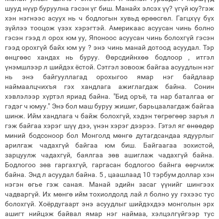
шууд нүүр буруулна гэсэн үг биш. Манайх элсэх үү? үгүй юу?гэж
хэн нэгнээс асуух нь ч бодлогын хувьд өрөөсгөл. Гагцхүү бүх
зүйлээ тооцож үзэх хэрэгтэй. Америкаас асуусан чинь болно
гэсэн гээд л орох юм уу, Японоос асуусан чинь болохгүй гэсэн
гээд орохгүй байх юм уу ? энэ чинь манай дотоод асуудал. Тэр
өнцгөөс хандах нь буруу. Өөрсдийнхөө бодлоор , итгэл
үнэмшлээр л шийдэх ёстой. Сэтгэл зовоож байгаа асуудлын нэг
нь энэ байгууллагад орохыгоо ямар нэг байдлаар
наймаалцчихъя гэх хандлага ажиглагдаж байна. Сонин
хэвлэлээр хүртэл яриад байна. "Бид оръё, та нар баталгаа өг
гэдэг ч юмуу." Энэ бол маш буруу жишиг, барьцаалагдаж байгаа
шинж. Ийм хандлага ч байж болохгүй, хэдэн төгрөгөөр заръя л
гэж байгаа хэрэг шүү дээ, үнэн хэрэг дээрээ. Гэтэл яг өнөөдөр
миний бодсоноор бол Монголд мөнгө дутагдсандаа ядуурлыг
арилгаж чадахгүй байгаа юм биш. Байгаагаа зохистой,
зарцуулж чадахгүй, баялгаа зөв ашиглаж чадахгүй байна.
Бодлогоо зөв гаргахгүй, гаргасан бодлогоо байнга өөрчилж
байна. Энд л асуудал байна. 5 , цаашлаад 10 тэрбум доллар хэн
нэгэн өгье гэж саная. Манай эдийн засаг үүнийг шингээх
чадваргүй. Их мөнгө ийм тохиолдолд лай л болно уу гэхээс тус
болохгүй. Хоёрдугаарт энэ асуудлыг шийдэхдээ монголын эрх
ашигт нийцэж байвал ямар нэг наймаа, хэлцэлгүйгээр тус