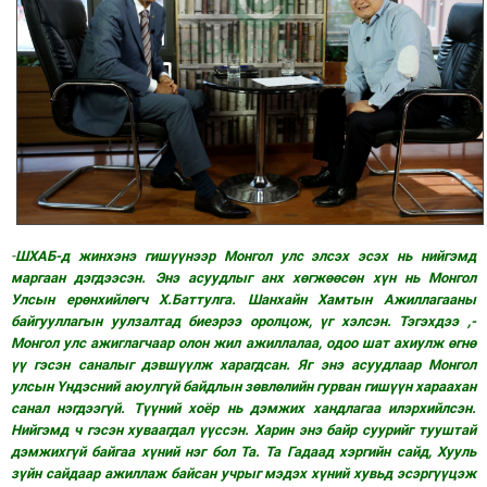
-
ШХАБ-д жинхэнэ гишүүнээр Монгол улс элсэх эсэх нь нийгэмд
маргаан дэгдээсэн. Энэ асуудлыг анх хөгжөөсөн хүн нь Монгол
Улсын ерөнхийлөгч Х.Баттулга. Шанхайн Хамтын Ажиллагааны
байгууллагын уулзалтад биеэрээ оролцож, үг хэлсэн. Тэгэхдээ ,-
Монгол улс ажиглагчаар олон жил ажиллалаа, одоо шат ахиулж өгнө
үү гэсэн саналыг дэвшүүлж харагдсан. Яг энэ асуудлаар Монгол
улсын Үндэсний аюулгүй байдлын зөвлөлийн гурван гишүүн хараахан
санал нэгдээгүй. Түүний хоёр нь дэмжих хандлагаа илэрхийлсэн.
Нийгэмд ч гэсэн хуваагдал үүссэн. Харин энэ байр суурийг тууштай
дэмжихгүй байгаа хүний нэг бол Та. Та Гадаад хэргийн сайд, Хууль
зүйн сайдаар ажиллаж байсан учрыг мэдэх хүний хувьд эсэргүүцэж