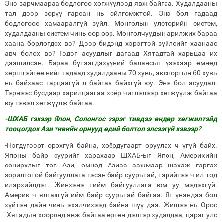
Энэ зарчмаараа бодлогоо хөгжүүлээд явж байгаа. Худалдааны
тал дээр зөрүү гарсан нь ойлгомжтой. Энэ бол гадаад
бодлогоос хамааралгүй зүйл. Монголын улстөрийн систем,
худалдааны систем чинь өөр өөр. Монголчуудын арилжих бараа
хаана борлогдох вэ? Дээр бидэнд хэрэгтэй зүйлсийг хаанаас
авч болох вэ? Гэдэг асуудлыг дагаад Хятадтай харьцаа их
дээшилсэн. Бараа бүтээгдэхүүний балансыг үзэхээр өмнөд
хөрштэйгөө нийт гадаад худалдааны 70 хувь, экспортын 60 хувь
нь байхаас гарцаагүй л байгаа байхгүй юу. Энэ бол асуудал.
Тэрнээс бусдаар харилцаагаа хоёр чиглэлээр хөгжүүлж байгаа
юу гэвэл хөгжүүлж байгаа.
-ШХАБ гэхээр Япон, Солонгос зэрэг тивдээ өндөр хөгжилтэйд
тооцогдох Ази тивийн орнууд өдий болтол элсээгүй хэвээр
?
-Нэгдүгээрт орохгүй байна, хоёрдугаарт оруулах ч үгүй байх.
Японы байр суурийг харахаар ШХАБ-ыг Япон, Америкийн
сонирхлыг төв Ази, өмнөд Азиас аажмаар шахаж гаргах
зорилготой байгууллага гэсэн байр суурьтай, тэрийгээ ч ил тод
илэрхийлдэг. Жинхэнэ тийм байгууллага юм уу мэдэхгүй.
Америк ч ялгаагүй ийм байр суурьтай байгаа. Яг үнэндээ бол
хүйтэн дайн чинь эхэлчихээд байна шүү дээ. Жишээ нь Орос
-Хятадын хооронд явж байгаа өргөн дэлгэр худалдаа, цэрэг улс