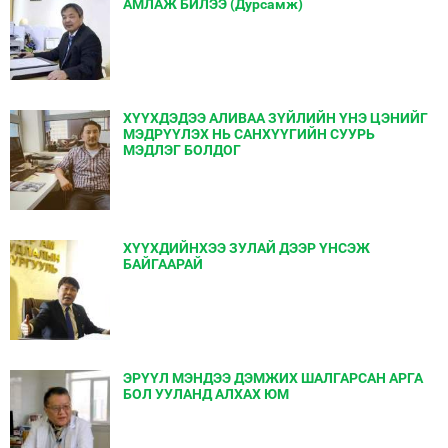
АМЛАЖ БИЛЭЭ (Дурсамж)
ХҮҮХДЭДЭЭ АЛИВАА ЗҮЙЛИЙН ҮНЭ ЦЭНИЙГ
МЭДРҮҮЛЭХ НЬ САНХҮҮГИЙН СУУРЬ
МЭДЛЭГ БОЛДОГ
ХҮҮХДИЙНХЭЭ ЗУЛАЙ ДЭЭР ҮНСЭЖ
БАЙГААРАЙ
ЭРҮҮЛ МЭНДЭЭ ДЭМЖИХ ШАЛГАРСАН АРГА
БОЛ УУЛАНД АЛХАХ ЮМ