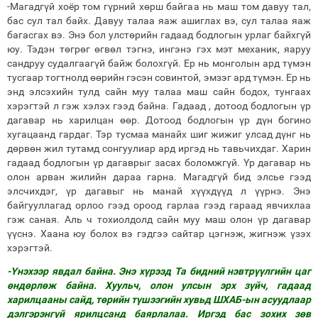
-Магадгүй хоёр том гүрний хөрш байгаа нь маш том давуу тал,
бас сул тал байх. Давуу талаа яаж ашиглах вэ, сул талаа яаж
багасгах вэ. Энэ бол улстөрийн гадаад бодлогын урлаг байхгүй
юу. Тэдэн төгрөг өгвөл тэгнэ, ингэнэ гэх мэт механик, яаруу
сандруу судалгаагүй байж болохгүй. Ер нь монголын ард түмэн
тусгаар тогтнолд өөрийн гэсэн совинтой, эмзэг ард түмэн. Ер нь
энд элсэхийн тулд сайн муу талаа маш сайн бодох, тунгаах
хэрэгтэй л гэж хэлэх гээд байна. Гадаад , дотоод бодлогын үр
дагавар нь харилцан өөр. Дотоод бодлогын үр дүн богино
хугацаанд гардаг. Тэр тусмаа манайх шиг жижиг улсад дүнг нь
дөрвөн жил тутамд сонгуулиар ард иргэд нь тавьчихдаг. Харин
гадаад бодлогын үр дагаврыг засах боломжгүй. Үр дагавар нь
олон арван жилийн дараа гарна. Магадгүй бид элсье гээд
элсчихдэг, үр дагавыг нь манай хүүхдүүд л үүрнэ. Энэ
байгууллагад орлоо гээд ороод гарлаа гээд гараад явчихлаа
гэж саная. Аль ч тохиолдолд сайн муу маш олон үр дагавар
үүснэ. Хаана юу болох вэ гэдгээ сайтар цэгнэж, жигнэж үзэх
хэрэгтэй.
-Үнэхээр явдал байна. Энэ хүрээд Та бидний нэвтрүүлгийн цаг
өндөрлөж байна. Хуульч, олон улсын эрх зүйч, гадаад
харилцааны сайд, төрийн түшээгийн хувьд ШХАБ-ын асуудлаар
дэлгэрэнгүй ярилцсанд баярлалаа. Иргэд бас зохих зөв