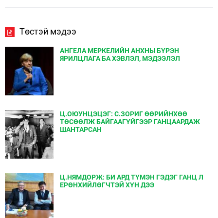
Төстэй мэдээ
АНГЕЛА МЕРКЕЛИЙН АНХНЫ БҮРЭН
ЯРИЛЦЛАГА БА ХЭВЛЭЛ, МЭДЭЭЛЭЛ
Ц.ОЮУНЦЭЦЭГ: С.ЗОРИГ ӨӨРИЙНХӨӨ
ТӨСӨӨЛЖ БАЙГААГҮЙГЭЭР ГАНЦААРДАЖ
ШАНТАРСАН
Ц.НЯМДОРЖ: БИ АРД ТҮМЭН ГЭДЭГ ГАНЦ Л
ЕРӨНХИЙЛӨГЧТЭЙ ХҮН ДЭЭ