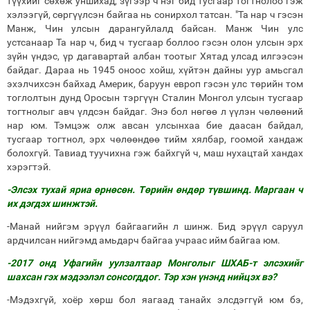
түүхийг сөхөж уншихад, зүгээр ч нэг бид тусгаар тогтнолоо гэж
хэлээгүй, сөргүүлсэн байгаа нь сонирхол татсан. "Та нар ч гэсэн
Манж, Чин улсын дарангуйлалд байсан. Манж Чин улс
устсанаар Та нар ч, бид ч тусгаар боллоо гэсэн олон улсын эрх
зүйн үндэс, үр дагавартай албан тоотыг Хятад улсад илгээсэн
байдаг. Дараа нь 1945 оноос хойш, хүйтэн дайны уур амьсгал
эхэлчихсэн байхад Америк, баруун европ гэсэн улс төрийн том
тоглолтын дунд Оросын тэргүүн Сталин Монгол улсын тусгаар
тогтнолыг авч үлдсэн байдаг. Энэ бол нөгөө л үүлэн чөлөөний
нар юм. Тэмцэж олж авсан улсынхаа бие даасан байдал,
тусгаар тогтнол, эрх чөлөөндөө тийм хялбар, гоомой хандаж
болохгүй. Тавиад туучихна гэж байхгүй ч, маш нухацтай хандах
хэрэгтэй.
-Элсэх тухай яриа өрнөсөн. Төрийн өндөр түвшинд. Маргаан ч
их дэгдэх шинжтэй.
-Манай нийгэм эрүүл байгаагийн л шинж. Бид эрүүл саруул
ардчилсан нийгэмд амьдарч байгаа учраас ийм байгаа юм.
-2017 онд Уфагийн уулзалтаар Монголыг ШХАБ-т элсэхийг
шахсан гэх мэдээлэл сонсогддог. Тэр хэн үнэнд нийцэх вэ?
-Мэдэхгүй, хоёр хөрш бол яагаад танайх элсдэггүй юм бэ,