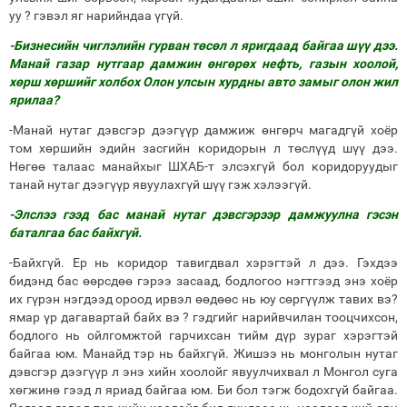
уу ? гэвэл яг нарийндаа үгүй.
-Бизнесийн чиглэлийн гурван төсөл л яригдаад байгаа шүү дээ.
Манай газар нутгаар дамжин өнгөрөх нефть, газын хоолой,
хөрш хөршийг холбох Олон улсын хурдны авто замыг олон жил
ярилаа?
-Манай нутаг дэвсгэр дээгүүр дамжиж өнгөрч магадгүй хоёр
том хөршийн эдийн засгийн коридорын л төслүүд шүү дээ.
Нөгөө талаас манайхыг ШХАБ-т элсэхгүй бол коридоруудыг
танай нутаг дээгүүр явуулахгүй шүү гэж хэлээгүй.
-Элслээ гээд бас манай нутаг дэвсгэрээр дамжуулна гэсэн
баталгаа бас байхгүй.
-Байхгүй. Ер нь коридор тавигдвал хэрэгтэй л дээ. Гэхдээ
бидэнд бас өөрсдөө гэрээ засаад, бодлогоо нэгтгээд энэ хоёр
их гүрэн нэгдээд ороод ирвэл өөдөөс нь юу сөргүүлж тавих вэ?
ямар үр дагавартай байх вэ ? гэдгийг нарийвчилан тооцчихсон,
бодлого нь ойлгомжтой гарчихсан тийм дүр зураг хэрэгтэй
байгаа юм. Манайд тэр нь байхгүй. Жишээ нь монголын нутаг
дэвсгэр дээгүүр л энэ хийн хоолойг явуулчихвал л Монгол суга
хөгжинө гээд л яриад байгаа юм. Би бол тэгж бодохгүй байгаа.