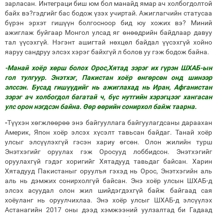
зарласан. Интеграци биш юм бол манайд ямар ач холбогдолтой
байх вэ?гэдгийг бас бодож үзэх учиртай. Ажиглагчийн статусаа
бүрэн эрхэт гишүүн болгосноор бид юу хожих вэ? Миний
ажиглаж буйгаар Монгол улсад яг өнөөдрийн байдлаар давуу
тал үүсэхгүй. Нэгэнт ашигтай нөхцөл байдал үүсэхгүй хойно
яаруу сандруу элсэх хэрэг байхгүй л болов уу гэж бодож байна.
-Манай хоёр хөрш болох Орос,Хятад зэрэг их гүрэн ШХАБ-ын
гол тулгуур. Энэтхэг, Пакистан хоёр өнгөрсөн онд шинээр
элссэн. Бусад гишүүдийг нь ажиглахад нь Иран, Афганистан
зэрэг ач холбогдол багатай ч, бүс нутгийн хэрэгцээг хангасан
улс орон нэгдсэн байна. Өөр өөрийн сонирхол байж таарна.
-
Түүхэн хөгжлөөрөө энэ байгууллага байгуулагдсаны дараахан
Америк, Япон хоёр элсэх хүсэлт тавьсан байдаг. Танай хоёр
улсыг элсүүлэхгүй гэсэн хариу өгсөн. Олон жилийн турш
Энэтхэгийг оруулах гэж Оросууд лоббидсон. Энэтхэгийг
оруулахгүй гэдэг хоригийг Хятадууд тавьдаг байсан. Харин
Хятадууд Пакистаныг оруулъя гэхэд нь Орос, Энэтхэгийн аль
аль нь дэмжих сонирхолгүй байсан. Энэ хоёр улсын ШХАБ-д
элсэх асуудал олон жил шийдэгдэхгүй байж байгаад сая
хоёуланг нь оруулчихлаа. Энэ хоёр улсыг ШХАБ-д элсүүлэх
Астанагийн 2017 оны дээд хэмжээний уулзалтад би Гадаад