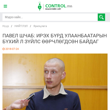
Нүүр
/
НИЙТЛЭЛ
/
Ярилцлага
ПАВЕЛ ШЧАБ: ИРЭХ БҮРД УЛААНБААТАРЫН
БҮХИЙ Л ЗҮЙЛС ӨӨРЧЛӨГДСӨН БАЙДАГ
2018-07-24