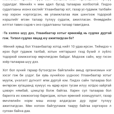
судалдаг. Минийх ч мөн адил бусад талаараа холбоотой. Гэхдээ
судалгааны ихэнх хэсгийг Улаанбаатар хот, газар ус-гудамж талбайн
нэр хэрхэн нэрлэгдсэн, өв уламжлалаа яаж шингээж тодорхой
нэршлийг өгсөн талаар түлхүү судалж, ажилласан. Өнөөдрийн
илтгэл тавих сэдэв ч энэ судалгааны талаар тавигдана.
-Та хэллээ шүү дээ, Улаанбаатар хотыг ерөнхийд нь судлах дуртай
гэж. Тэгвэл судлах явцад юу ажиглагдсан бэ?
-Миний хувьд бол Улаанбаатар хотод нийт 10 удаа ирсэн. Тиймдээ ч
ирэх бүрт гудамж талбай, хотын нягтаршил гээд бүхий л зүйлс
тодорхой хэмжээгээр өөрчлөгдсөн байдаг. Мэдээж сайн, муу гэсэн
хоёр талаараа шүү дээ.
Хот бол хүний гараар бүтээгдсэн байгалийн амьд организмын нэг
хэсэг гэж би үздэг. Би хувь хүнийхээ үүднээс Улаанбаатар хотыг
муулж, үнэлэлт дүгнэлт өгөх дургүй юм. Гэхдээ сайн талаараа бол
өнгөрсөн хугацаанд хүмүүс нь өдөр ирэх тусам илүү хотдоо хайртай
цэвэрч нямбай, цэмцгэр болж байгаа. Харин сул талаараа бол
барилга их хэмжээгээр баригдаж, хотын ерөнхий зохицуулалт, газар
өмчлөлийн норм маш ихээр алдагдсан дүр зураг түлхүү
ажиглагдсан. Мөн ногоон байгууламж тааруу байгаа зэргээрээ л
сулхан байна даа.