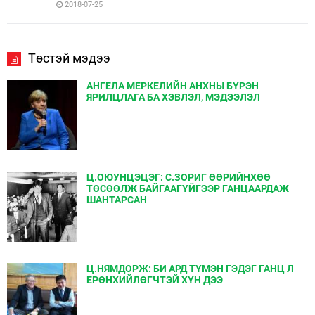
2018-07-25
Төстэй мэдээ
АНГЕЛА МЕРКЕЛИЙН АНХНЫ БҮРЭН
ЯРИЛЦЛАГА БА ХЭВЛЭЛ, МЭДЭЭЛЭЛ
Ц.ОЮУНЦЭЦЭГ: С.ЗОРИГ ӨӨРИЙНХӨӨ
ТӨСӨӨЛЖ БАЙГААГҮЙГЭЭР ГАНЦААРДАЖ
ШАНТАРСАН
Ц.НЯМДОРЖ: БИ АРД ТҮМЭН ГЭДЭГ ГАНЦ Л
ЕРӨНХИЙЛӨГЧТЭЙ ХҮН ДЭЭ