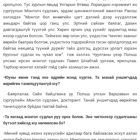
оролцлоо. Тус хурлын явцад Унгарын Өтвөш Лорандын нэрэмжит их
сургуулын Монголч судлаач, эрдэм шинжилгээний ажилтан Ракош
хэлэхдээ “Монгол бол өнөөгийн цагт дэлхий дээр нүүдэллэж
амьдарч байгаа цор ганц улс. Эртний сайхан баялаг, дахин
давтагдашгүй түүхтэй улс. Харин орчин үед үүнийг эрдэмтэд маш
ихээр судлах болсон. Тиймээс өөр олон улс, үндэстэн Чингис хааныг
өөрийн баатраа болгож, үндэстнээ тодорхойлох гэсэн оролдлогууд их
байгаа нөхцөлд түүний дүрийг тайз дэлгэц, дүрслэх урлагт хэрхэн
буусныг судлах нь чухал юм” гэж хэллээ. Чуулганы үеэр Польш
улсаас ирсэн монгол судлаач Павел Шчабтай уулзаж, ярилцлаа.
Тэрбээр монгол хэлийг гойд сайн эзэмшсэн ажээ.
-Юуны өмнө танд энэ өдрийн мэнд хүргэе. Та манай уншигчдад
өөрийгөө танилцуулахгүй юу?
-Баярлалаа. Сайн байцгаана уу. Польш улсын Варшавын их
сургуулийн Монгол судлаач, докторант. Танай уншигчдад өөрийгөө
танилцуулж буйдаа таатай байна.
-Та яагаад монгол судлал руу орох болов. Энэ чиглэлээр судалгааны
бүтээл хийхэд юу нөлөөлсөн бэ?
-Миний хувьд ихэнх хүмүүсийн адилаар бага байхаасаа эсхүл ахлах
ангид байхдаа Чингис хааны түүх, Монголын аж амьдралыг сонсоод