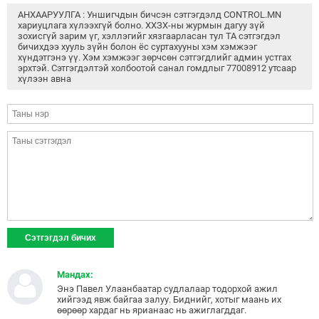
АНХААРУУЛГА : Уншигчдын бичсэн сэтгэгдэлд CONTROL.MN
хариуцлага хүлээхгүй болно. ХХЗХ-ны журмын дагуу зүй
зохисгүй зарим үг, хэллэгийг хязгаарласан тул ТА сэтгэгдэл
бичихдээ хууль зүйн болон ёс суртахууны хэм хэмжээг
хүндэтгэнэ үү. Хэм хэмжээг зөрчсөн сэтгэгдлийг админ устгах
эрхтэй. Сэтгэгдэлтэй холбоотой санал гомдлыг 77008912 утсаар
хүлээн авна
Мандах:
Энэ Павел Улаанбаатар судлалаар тодорхой ажил
хийгээд явж байгаа залуу. Биднийг, хотыг маань их
өөрөөр хардаг нь ярианаас нь ажиглагддаг.