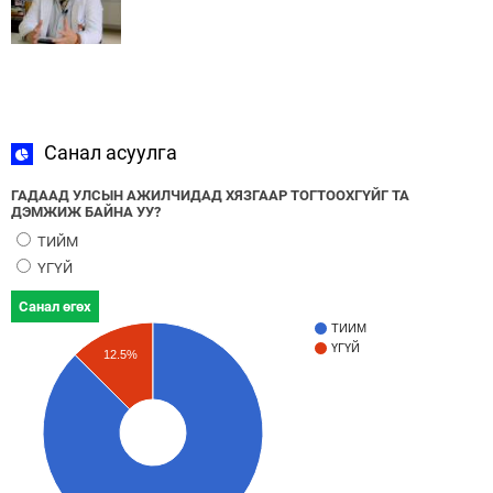
Санал асуулга
ГАДААД УЛСЫН АЖИЛЧИДАД ХЯЗГААР ТОГТООХГҮЙГ ТА
ДЭМЖИЖ БАЙНА УУ?
ТИЙМ
ҮГҮЙ
Санал өгөх
ТИЙМ
ҮГҮЙ
12.5%