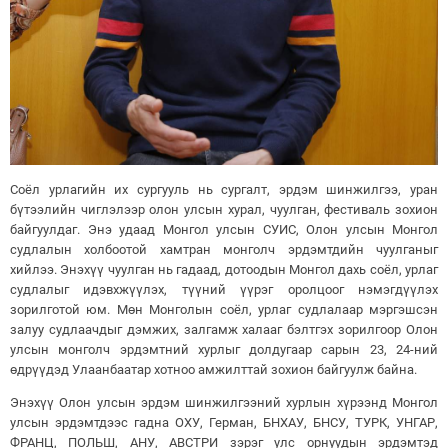
Соёл урлагийн их сургууль нь сургалт, эрдэм шинжилгээ, уран
бүтээлийн чиглэлээр олон улсын хурал, чуулган, фестиваль зохион
байгуулдаг. Энэ удаад Монгол улсын СУИС, Олон улсын Монгол
судлалын холбоотой хамтран монголч эрдэмтдийн чуулганыг
хийлээ. Энэхүү чуулган нь гадаад, дотоодын Монгол дахь соёл, урлаг
судлалыг идэвхжүүлэх, түүний үүрэг оролцоог нэмэгдүүлэх
зорилготой юм. Мөн Монголын соёл, урлаг судлалаар мэргэшсэн
залуу судлаачдыг дэмжих, залгамж халааг бэлтгэх зорилгоор Олон
улсын монголч эрдэмтний хурлыг долдугаар сарын 23, 24-ний
өдрүүдэд Улаанбаатар хотноо амжилттай зохион байгуулж байна.
Энэхүү Олон улсын эрдэм шинжилгээний хурлын хүрээнд Монгол
улсын эрдэмтдээс гадна ОХУ, Герман, БНХАУ, БНСУ, ТУРК, УНГАР,
ФРАНЦ, ПОЛЬШ, АНУ, АВСТРИ зэрэг улс орнуудын эрдэмтэд