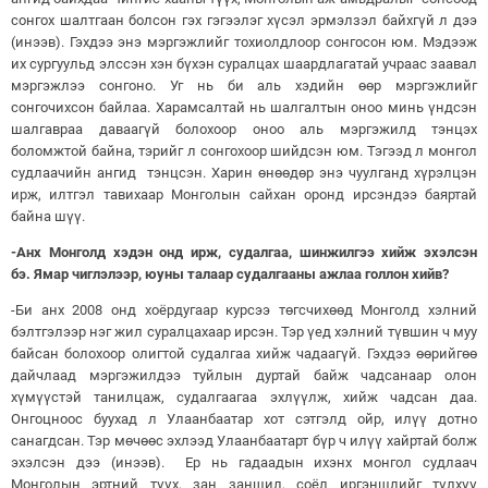
сонгох шалтгаан болсон гэх гэгээлэг хүсэл эрмэлзэл байхгүй л дээ
(инээв). Гэхдээ энэ мэргэжлийг тохиолдлоор сонгосон юм. Мэдээж
их сургуульд элссэн хэн бүхэн суралцах шаардлагатай учраас заавал
мэргэжлээ сонгоно. Уг нь би аль хэдийн өөр мэргэжлийг
сонгочихсон байлаа. Харамсалтай нь шалгалтын оноо минь үндсэн
шалгавраа даваагүй болохоор оноо аль мэргэжилд тэнцэх
боломжтой байна, тэрийг л сонгохоор шийдсэн юм. Тэгээд л монгол
судлаачийн ангид тэнцсэн. Харин өнөөдөр энэ чуулганд хүрэлцэн
ирж, илтгэл тавихаар Монголын сайхан оронд ирсэндээ баяртай
байна шүү.
-Анх Монголд хэдэн онд ирж, судалгаа, шинжилгээ хийж эхэлсэн
бэ. Ямар чиглэлээр, юуны талаар судалгааны ажлаа голлон хийв?
-Би анх 2008 онд хоёрдугаар курсээ төгсчихөөд Монголд хэлний
бэлтгэлээр нэг жил суралцахаар ирсэн. Тэр үед хэлний түвшин ч муу
байсан болохоор олигтой судалгаа хийж чадаагүй. Гэхдээ өөрийгөө
дайчлаад мэргэжилдээ туйлын дуртай байж чадсанаар олон
хүмүүстэй танилцаж, судалгаагаа эхлүүлж, хийж чадсан даа.
Онгоцноос буухад л Улаанбаатар хот сэтгэлд ойр, илүү дотно
санагдсан. Тэр мөчөөс эхлээд Улаанбаатарт бүр ч илүү хайртай болж
эхэлсэн дээ (инээв). Ер нь гадаадын ихэнх монгол судлаач
Монголын эртний түүх, зан заншил, соёл иргэншлийг түлхүү