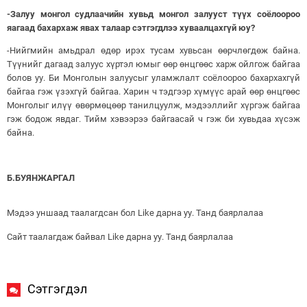
-Залуу монгол судлаачийн хувьд монгол залууст түүх соёлоороо
яагаад бахархаж явах талаар сэтгэгдлээ хуваалцахгүй юу?
-Нийгмийн амьдрал өдөр ирэх тусам хувьсан өөрчлөгдөж байна.
Түүнийг дагаад залуус хүртэл юмыг өөр өнцгөөс харж ойлгож байгаа
болов уу. Би Монголын залуусыг уламжлалт соёлоороо бахархахгүй
байгаа гэж үзэхгүй байгаа. Харин ч тэдгээр хүмүүс арай өөр өнцгөөс
Монголыг илүү өвөрмөцөөр танилцуулж, мэдээллийг хүргэж байгаа
гэж бодож явдаг. Тийм хэвээрээ байгаасай ч гэж би хувьдаа хүсэж
байна.
Б.БУЯНЖАРГАЛ
Мэдээ уншаад таалагдсан бол Like дарна уу. Танд баярлалаа
Сайт таалагдаж байвал Like дарна уу. Танд баярлалаа
Сэтгэгдэл