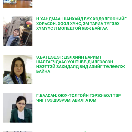
Н.ХАНДМАА: ШАНХАЙД БҮХ ХӨДӨЛГӨӨНИЙГ
ХОРЬСОН. ХООЛ ХҮНС, ЭМ ТАРИА ТҮГЭЭХ
ХҮМҮҮС Л МОПЕДТОЙ ЯВЖ БАЙГАА
Э.БАТЦЭЦЭГ: ДЭЛХИЙН БАРИМТ
ШАЛГАГЧДААС YOUTUBE-Д ИЛГЭЭСЭН
НЭЭТТЭЙ ЗАХИДАЛД БИД АЗИЙГ ТӨЛӨӨЛЖ
БАЙНА
Г.БААСАН: ОЮУ-ТОЛГОЙН ГЭРЭЭ БОЛ ТЭР
ЧИГТЭЭ ДЭЭРЭМ, АВИЛГА ЮМ