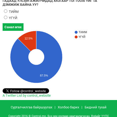
ГАДААД УЛСЫН АЖИЛЧИДАД ХЯЗГААР ТОГТООХГҮЙГ ТА
ДЭМЖИЖ БАЙНА УУ?
ТИЙМ
ҮГҮЙ
Санал өгөх
ТИЙМ
ҮГҮЙ
12.5%
87.5%
A Twitter List by control_website
Сурталчилгаа байршуулах
|
Холбоо барих
|
Бидний тухай
Copyright 2016 © Control.mn. Бүх эрх хуулиар хамгаалагдсан. Вэбийг
ҮҮПС