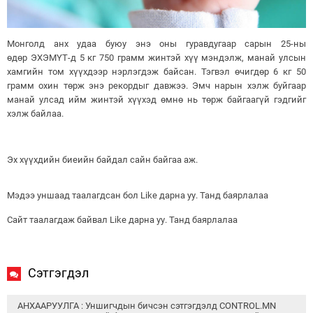
Монголд анх удаа буюу энэ оны гуравдугаар сарын 25-ны
өдөр ЭХЭМҮТ-д 5 кг 750 грамм жинтэй хүү мэндэлж, манай улсын
хамгийн том хүүхдээр нэрлэгдэж байсан. Тэгвэл өчигдөр 6 кг 50
грамм охин төрж энэ рекордыг давжээ. Эмч нарын хэлж буйгаар
манай улсад ийм жинтэй хүүхэд өмнө нь төрж байгаагүй гэдгийг
хэлж байлаа.
Эх хүүхдийн биеийн байдал сайн байгаа аж.
Мэдээ уншаад таалагдсан бол Like дарна уу. Танд баярлалаа
Сайт таалагдаж байвал Like дарна уу. Танд баярлалаа
Сэтгэгдэл
АНХААРУУЛГА : Уншигчдын бичсэн сэтгэгдэлд CONTROL.MN