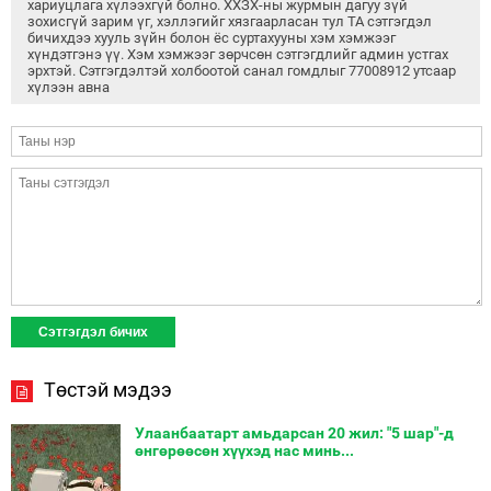
хариуцлага хүлээхгүй болно. ХХЗХ-ны журмын дагуу зүй
зохисгүй зарим үг, хэллэгийг хязгаарласан тул ТА сэтгэгдэл
бичихдээ хууль зүйн болон ёс суртахууны хэм хэмжээг
хүндэтгэнэ үү. Хэм хэмжээг зөрчсөн сэтгэгдлийг админ устгах
эрхтэй. Сэтгэгдэлтэй холбоотой санал гомдлыг 77008912 утсаар
хүлээн авна
Төстэй мэдээ
Улаанбаатарт амьдарсан 20 жил: "5 шар"-д
өнгөрөөсөн хүүхэд нас минь...