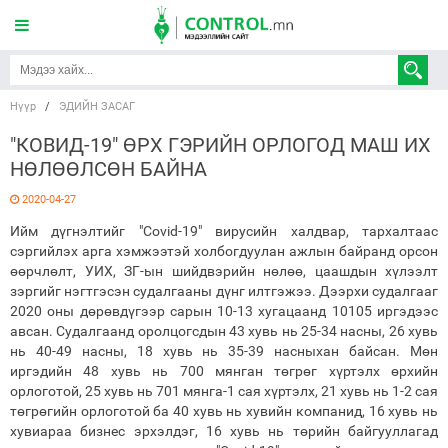
Нүүр
/
ЭДИЙН ЗАСАГ
"КОВИД-19" ѲРХ ГЭРИЙН ОРЛОГОД МАШ ИХ
НѲЛѲѲЛСѲН БАЙНА
2020-04-27
Ийм дүгнэлтийг "Covid-19" вирусийн халдвар, тархалтаас
сэргийлэх арга хэмжээтэй холбогдуулан ажлын байранд орсон
өөрчлөлт, УИХ, ЗГ-ын шийдвэрийн нөлөө, цаашдын хүлээлт
зэргийг нэгтгэсэн судалгааны дүнг илтгэжээ. Дээрхи судалгааг
2020 оны дѳрѳвдүгээр сарын 10-13 хугацаанд 10105 иргэдээс
авсан. Судалгаанд оролцогсдын 43 хувь нь 25-34 насны, 26 хувь
нь 40-49 насны, 18 хувь нь 35-39 насныхан байсан. Мөн
иргэдийн 48 хувь нь 700 мянган төгрөг хүртэлх өрхийн
орлоготой, 25 хувь нь 701 мянга-1 сая хүртэлх, 21 хувь нь 1-2 сая
төгрөгийн орлоготой ба 40 хувь нь хувийн компанид, 16 хувь нь
хувиараа бизнес эрхэлдэг, 16 хувь нь төрийн байгууллагад