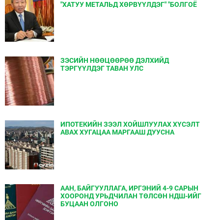
"ХАТУУ МЕТАЛЬД ХѲРВҮҮЛДЭГ" "БОЛГОЁ
ЗЭСИЙН НӨӨЦӨӨРӨӨ ДЭЛХИЙД
ТЭРГҮҮЛДЭГ ТАВАН УЛС
ИПОТЕКИЙН ЗЭЭЛ ХОЙШЛУУЛАХ ХҮСЭЛТ
АВАХ ХУГАЦАА МАРГААШ ДУУСНА
ААН, БАЙГУУЛЛАГА, ИРГЭНИЙ 4-9 САРЫН
ХООРОНД УРЬДЧИЛАН ТӨЛСӨН НДШ-ИЙГ
БУЦААН ОЛГОНО