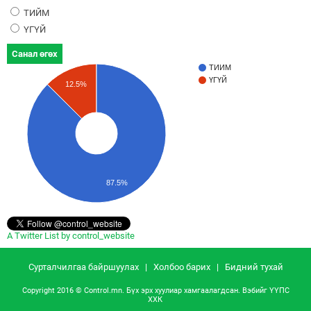
ТИЙМ
ҮГҮЙ
Санал өгөх
ТИЙМ
ҮГҮЙ
12.5%
87.5%
A Twitter List by control_website
Сурталчилгаа байршуулах
|
Холбоо барих
|
Бидний тухай
Copyright 2016 © Control.mn. Бүх эрх хуулиар хамгаалагдсан. Вэбийг
ҮҮПС
ХХК