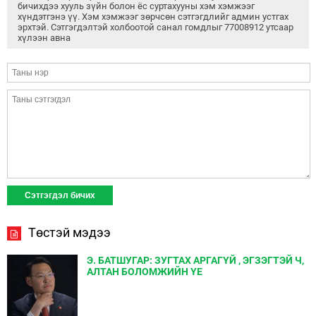
бичихдээ хууль зүйн болон ёс суртахууны хэм хэмжээг
хүндэтгэнэ үү. Хэм хэмжээг зөрчсөн сэтгэгдлийг админ устгах
эрхтэй. Сэтгэгдэлтэй холбоотой санал гомдлыг 77008912 утсаар
хүлээн авна
Төстэй мэдээ
Э. БАТШУГАР: ЗУГТАХ АРГАГҮЙ , ЭГЗЭГТЭЙ Ч,
АЛТАН БОЛОМЖИЙН ҮЕ