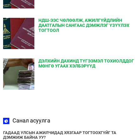
НДШ-ЭЭС ЧӨЛӨӨЛЖ, АЖИЛГҮЙДЛИЙН
ДААТГАЛЫН САНГААС ДЭМЖЛЭГ ҮЗҮҮЛЭХ
ТОГТООЛ
ДЭЛХИЙН ДАХИНД ТҮГЭЭМЭЛ ТОХИОЛДДОГ
МӨНГӨ УГААХ ХЭЛБЭРҮҮД
Санал асуулга
ГАДААД УЛСЫН АЖИЛЧИДАД ХЯЗГААР ТОГТООХГҮЙГ ТА
ДЭМЖИЖ БАЙНА УУ?