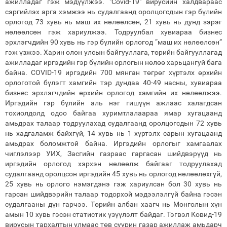
ажилладаг гэж мэдүүлжээ. "Covid-19" вирусийн халдвараас
сэргийлэх арга хэмжээ нь судалгаанд оролцогсдын гэр бүлийн
орлогод 73 хувь нь маш их нөлөөлсөн, 21 хувь нь дунд зэрэг
нөлөөлсөн гэж хариулжээ. Тодруулбал хувиараа бизнес
эрхлэгчдийн 90 хувь нь гэр бүлийн орлогод “маш их нөлөөлсөн”
гэж үзжээ. Харин олон улсын байгууллага, төрийн байгууллагад
ажилладаг иргэдийн гэр бүлийн орлогын нөлөө харьцангуй бага
байна. COVID-19 иргэдийн 700 мянган төгрөг хүртэлх өрхийн
орлоготой бүлэгт хамгийн тэр дундаа 40-49 насны, хувиараа
бизнес эрхлэгчдийн өрхийн орлогод хамгийн их нөлөөлжээ.
Иргэдийн гэр бүлийн аль нэг гишүүн ажлаас халагдсан
тохиолдолд одоо байгаа хуримтлалаараа ямар хугацаанд
амьдрах талаар тодруулахад судалгаанд оролцогсдын 72 хувь
нь хадгаламж байхгүй, 14 хувь нь 1 хүртэлх сарын хугацаанд
амьдрах боломжтой байна. Иргэдийн орлогыг хамгаалах
чиглэлээр УИХ, Засгийн газраас гаргасан шийдвэрүүд нь
иргэдийн орлогод хэрхэн нөлөөлж байгааг тодруулахад
судалгаанд оролцсон иргэдийн 45 хувь нь орлогод нөлөөлөхгүй,
25 хувь нь орлого нэмэгдэнэ гэж хариулсан бол 30 хувь нь
гарсан шийдвэрийн талаар тодорхой мэдээлэлгүй байна гэсэн
судалгааны дүн гарчээ. Тѳрийн албан хаагч нь Монголын хүн
амын 10 хувь гэсэн статистик үзүүлэлт байдаг. Тэгвэл Ковид-19
вирусын тархалтын улмаас тѳв суурин газар ажиллаж амьдарч