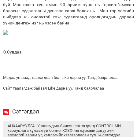
буй Монголын хүн амын 90 орчим хувь нь "цохилт"амссан
болохыг судалгааны дүнгээс харж болох нь . Мѳн тѳр засгийн
шийдвэр нь оновчтой гэж судалгаанд оролцогчдын дѳрвѳн
хүний дѳнгѳж нэг нь үзсэн байна.
Э.Сувдаа
Мэдээ уншаад таалагдсан бол Like дарна уу. Танд баярлалаа
Сайт таалагдаж байвал Like дарна уу. Танд баярлалаа
Сэтгэгдэл
АНХААРУУЛГА : Уншигчдын бичсэн сэтгэгдэлд CONTROL.MN
хариуцлага хүлээхгүй болно. ХХЗХ-ны журмын дагуу зүй
зохисгүй зарим үг, хэллэгийг хязгаарласан тул ТА сэтгэгдэл