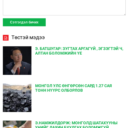
Төстэй мэдээ
Э. БАТШУГАР: ЗУГТАХ АРГАГҮЙ , ЭГЗЭГТЭЙ Ч,
АЛТАН БОЛОМЖИЙН ҮЕ
МОНГОЛ УЛС ӨНГӨРСӨН САРД 1.27 САЯ
ТОНН НҮҮРС ОЛБОРЛОВ
Э.НАМЖИЛДОРЖ: МОНГОЛД ШАТАХУУНЫ
ҮНИЙГ ДАХИН БУУЛГАХ БОЛОМЖГҮЙ