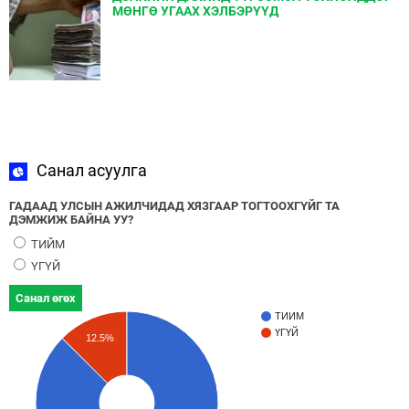
МӨНГӨ УГААХ ХЭЛБЭРҮҮД
Санал асуулга
ГАДААД УЛСЫН АЖИЛЧИДАД ХЯЗГААР ТОГТООХГҮЙГ ТА
ДЭМЖИЖ БАЙНА УУ?
ТИЙМ
ҮГҮЙ
Санал өгөх
ТИЙМ
ҮГҮЙ
12.5%