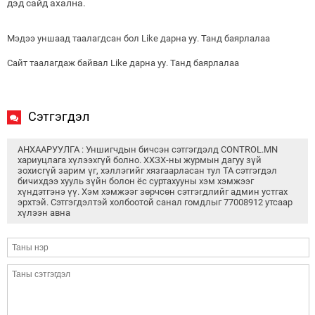
дэд сайд ахална.
Мэдээ уншаад таалагдсан бол Like дарна уу. Танд баярлалаа
Сайт таалагдаж байвал Like дарна уу. Танд баярлалаа
Сэтгэгдэл
АНХААРУУЛГА : Уншигчдын бичсэн сэтгэгдэлд CONTROL.MN
хариуцлага хүлээхгүй болно. ХХЗХ-ны журмын дагуу зүй
зохисгүй зарим үг, хэллэгийг хязгаарласан тул ТА сэтгэгдэл
бичихдээ хууль зүйн болон ёс суртахууны хэм хэмжээг
хүндэтгэнэ үү. Хэм хэмжээг зөрчсөн сэтгэгдлийг админ устгах
эрхтэй. Сэтгэгдэлтэй холбоотой санал гомдлыг 77008912 утсаар
хүлээн авна