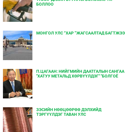
БОЛЛОО
МОНГОЛ УЛС “ХАР ”ЖАГСААЛТАД БАГТЖЭЭ
П.ЦАГААН: НИЙГМИЙН ДААТГАЛЫН САНГАА
"ХАТУУ МЕТАЛЬД ХѲРВҮҮЛДЭГ" "БОЛГОЁ
ЗЭСИЙН НӨӨЦӨӨРӨӨ ДЭЛХИЙД
ТЭРГҮҮЛДЭГ ТАВАН УЛС