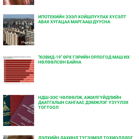
ИПОТЕКИЙН ЗЭЭЛ ХОЙШЛУУЛАХ ХҮСЭЛТ
АВАХ ХУГАЦАА МАРГААШ ДУУСНА
"КОВИД-19" ѲРХ ГЭРИЙН ОРЛОГОД МАШ ИХ
НѲЛѲѲЛСѲН БАЙНА
НДШ-ЭЭС ЧӨЛӨӨЛЖ, АЖИЛГҮЙДЛИЙН
ДААТГАЛЫН САНГААС ДЭМЖЛЭГ ҮЗҮҮЛЭХ
ТОГТООЛ
ДЭЛХИЙН ДАХИНД ТҮГЭЭМЭЛ ТОХИОЛДДОГ