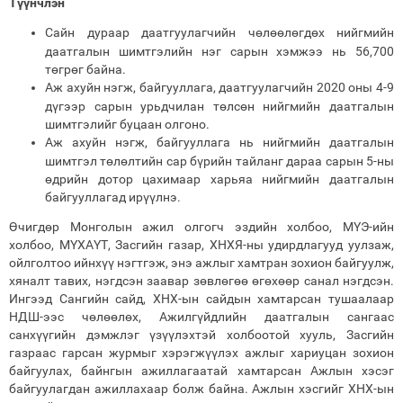
Түүнчлэн
Сайн дураар даатгуулагчийн чөлөөлөгдөх нийгмийн
даатгалын шимтгэлийн нэг сарын хэмжээ нь 56,700
төгрөг байна.
Аж ахуйн нэгж, байгууллага, даатгуулагчийн 2020 оны 4-9
дүгээр сарын урьдчилан төлсөн нийгмийн даатгалын
шимтгэлийг буцаан олгоно.
Аж ахуйн нэгж, байгууллага нь нийгмийн даатгалын
шимтгэл төлөлтийн cap бүрийн тайланг дараа сарын 5-ны
өдрийн дотор цахимаар харьяа нийгмийн даатгалын
байгууллагад ирүүлнэ.
Өчигдөр Монголын ажил олгогч эздийн холбоо, МҮЭ-ийн
холбоо, МҮХАҮТ, Засгийн газар, ХНХЯ-ны удирдлагууд уулзаж,
ойлголтоо ийнхүү нэгтгэж, энэ ажлыг хамтран зохион байгуулж,
хяналт тавих, нэгдсэн заавар зөвлөгөө өгөхөөр санал нэгдсэн.
Ингээд Сангийн сайд, ХНХ-ын сайдын хамтарсан тушаалаар
НДШ-ээс чөлөөлөх, Ажилгүйдлийн даатгалын сангаас
санхүүгийн дэмжлэг үзүүлэхтэй холбоотой хууль, Засгийн
газраас гарсан журмыг хэрэгжүүлэх ажлыг хариуцан зохион
байгуулах, байнгын ажиллагаатай хамтарсан Ажлын хэсэг
байгуулагдан ажиллахаар болж байна. Ажлын хэсгийг ХНХ-ын