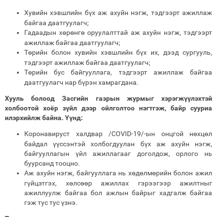
Хувийн хэвшлийн бүх аж ахуйн нэгж, тэдгээрт ажиллаж
байгаа даатгуулагч;
Гадаадын хөрөнгө оруулалттай аж ахуйн нэгж, тэдгээрт
ажиллаж байгаа даатгуулагч;
Төрийн болон хувийн хэвшлийн бүх их, дээд сургууль,
тэдгээрт ажиллаж байгаа даатгуулагч;
Төрийн бус байгууллага, тэдгээрт ажиллаж байгаа
даатгуулагч нар бүрэн хамрагдана.
Хууль болоод Засгийн газрын журмыг хэрэгжүүлэхтэй
холбоотой хоёр зүйл дээр ойлголтоо нэгтгэж, байр сууриа
илэрхийлж байна. Үүнд:
Коронавируст халдвар /СОVID-19/-ын онцгой нөхцөл
байдал үүссэнтэй холбогдуулан бүх аж ахуйн нэгж,
байгууллагын үйл ажиллагааг доголдож, орлого нь
буурсанд тооцно.
Аж ахуйн нэгж, байгууллага нь хөдөлмөрийн болон ажил
гүйцэтгэх, хөлсөөр ажиллах гэрээгээр ажилтныг
ажиллуулж байгаа бол ажлын байрыг хадгалж байгаа
гэж тус тус үзнэ.