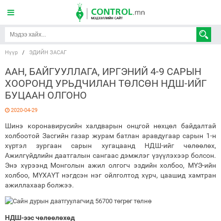
Нүүр
/
ЭДИЙН ЗАСАГ
ААН, БАЙГУУЛЛАГА, ИРГЭНИЙ 4-9 САРЫН
ХООРОНД УРЬДЧИЛАН ТӨЛСӨН НДШ-ИЙГ
БУЦААН ОЛГОНО
2020-04-29
Шинэ коронавирусийн халдварын онцгой нөхцөл байдалтай
холбоотой Засгийн газар журам батлан аравдугаар сарын 1-н
хүртэл зургаан сарын хугацаанд НДШ-ийг чөлөөлөх,
Ажилгүйдлийн даатгалын сангаас дэмжлэг үзүүлэхээр болсон.
Энэ хүрээнд Монголын ажил олгогч эздийн холбоо, МҮЭ-ийн
холбоо, МҮХАҮТ нэгдсэн нэг ойлголтод хүрч, цаашид хамтран
ажиллахаар болжээ.
НДШ-ээс чөлөөлөхөд